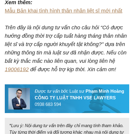
Xem thêm:
Mẫu Bản khai tình hình thân nhân liệt sĩ mới nhất
Trên đây là nội dung tư vấn cho câu hỏi “
Có được
hưởng đồng thời trợ cấp tuất hàng tháng thân nhân
liệt sĩ và trợ cấp người khuyết tật không?​​” dựa trên
những thông tin mà luật sư đã nhận được. Nếu còn
bất kỳ thắc mắc nào liên quan, vui lòng liên hệ
19006192
để được hỗ trợ kịp thời. Xin cảm ơn!
Được tư vấn bởi:
Luật sư
Phạm Minh Hoàng
CÔNG TY LUẬT TNHH VSE LAWYERS
0938 683 594
*Lưu ý: Nội dung tư vấn trên đây chỉ mang tính tham khảo.
Tùy từng thời điểm và đối tượng khác nhau mà nội dung tư