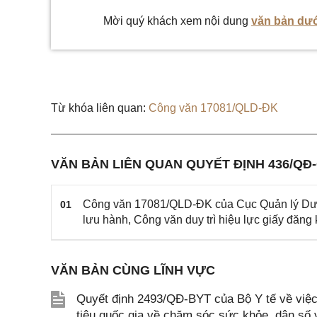
Mời quý khách xem nội dung
văn bản dướ
Từ khóa liên quan:
Công văn 17081/QLD-ĐK
VĂN BẢN LIÊN QUAN QUYẾT ĐỊNH 436/QĐ
Công văn 17081/QLD-ĐK của Cục Quản lý Dược 
01
lưu hành, Công văn duy trì hiệu lực giấy đăng
VĂN BẢN CÙNG LĨNH VỰC
Quyết định 2493/QĐ-BYT của Bộ Y tế về việc 
tiêu quốc gia về chăm sóc sức khỏe, dân số v