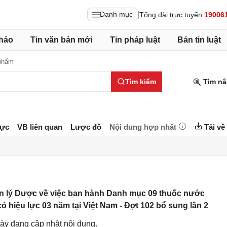
|
Danh mục
Tổng đài trực tuyến
19006
hảo
Tin văn bản mới
Tin pháp luật
Bản tin luật
phẩm
Tìm kiếm
Tìm nâ
lực
VB liên quan
Lược đồ
Nội dung hợp nhất
Tải về
n lý Dược về việc ban hành Danh mục 09 thuốc nước
 hiệu lực 03 năm tại Việt Nam - Đợt 102 bổ sung lần 2
ày đang cập nhật nội dung.