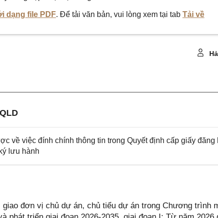
i dạng file PDF
. Để tải văn bản, vui lòng xem tại tab
Tải về
Hả
-QLD
về việc đính chính thông tin trong Quyết định cấp giấy đăng 
 ký lưu hành
giao đơn vị chủ dự án, chủ tiểu dự án trong Chương trình 
à phát triển giai đoạn 2026-2035, giai đoạn I: Từ năm 2026