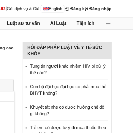
|
|
192
Gói dịch vụ & Giá
English
Đăng ký
/ Đăng nhập
Luật sư tư vấn
AI Luật
Tiện ích
HỎI ĐÁP PHÁP LUẬT VỀ Y TẾ-SỨC
ng cao
KHỎE
Tung tin người khác nhiễm HIV bị xử lý
thế nào?
Con bộ đội học đại học có phải mua thẻ
BHYT không?
Khuyết tật nhẹ có được hưởng chế độ
gì không?
Trẻ em có được tự ý đi mua thuốc theo