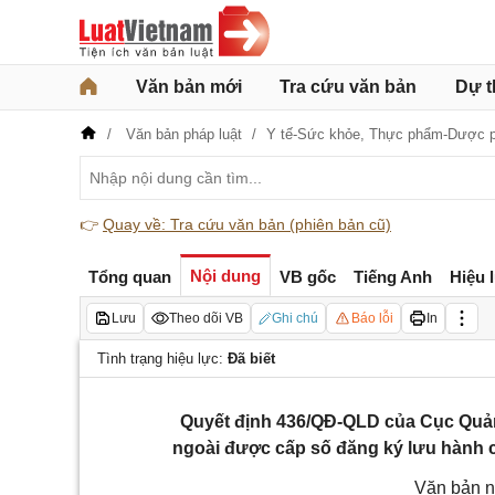
Văn bản mới
Tra cứu văn bản
Dự t
Văn bản pháp luật
Y tế-Sức khỏe,
Thực phẩm-Dược 
👉
Quay về: Tra cứu văn bản (phiên bản cũ)
Nội dung
Tổng quan
VB gốc
Tiếng Anh
Hiệu 
Lưu
Theo dõi VB
Ghi chú
Báo lỗi
In
Tình trạng hiệu lực:
Đã biết
Quyết định 436/QĐ-QLD của Cục Quả
ngoài được cấp số đăng ký lưu hành có
Văn bản n