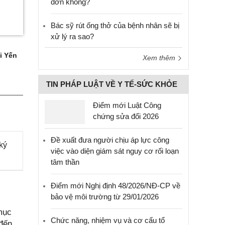
đơn không?
Bác sỹ rút ống thở của bệnh nhân sẽ bị
xử lý ra sao?
i Yến
Xem thêm
TIN PHÁP LUẬT VỀ Y TẾ-SỨC KHỎE
Điểm mới Luật Công
chứng sửa đổi 2026
Đề xuất đưa người chịu áp lực công
ký
việc vào diện giám sát nguy cơ rối loạn
tâm thần
Điểm mới Nghị định 48/2026/NĐ-CP về
bảo vệ môi trường từ 29/01/2026
mục
Chức năng, nhiệm vụ và cơ cấu tổ
 đến