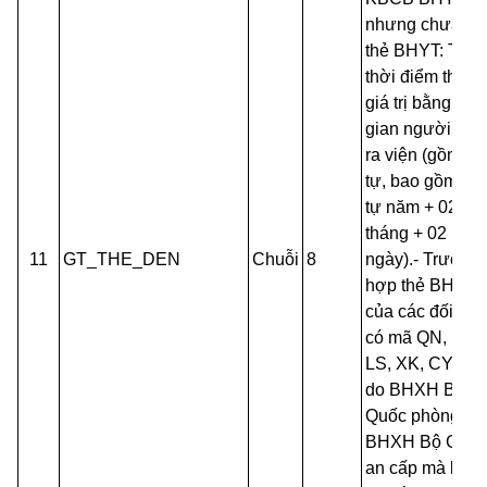
nhưng chưa có
thẻ BHYT: Thay
thời điểm thẻ hế
giá trị bằng thời
gian người bện
ra viện (gồm 08
tự, bao gồm 04
tự năm + 02 ký 
tháng + 02 ký t
11
GT_THE_DEN
Chuỗi
8
ngày).- Trường
hợp thẻ BHYT
của các đối tư
có mã QN, HC,
LS, XK, CY, CA
do BHXH Bộ
Quốc phòng,
BHXH Bộ Côn
an cấp mà khô