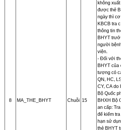
không xuất trìn
được thẻ BHY
ngày thì cơ sở
KBCB tra cứu
thông tin thẻ
BHYT trước khi
người bệnh ra
viện.
- Đối với thẻ
BHYT của các 
tượng có các m
QN, HC, LS, XK
CY, CA do BH
Bộ Quốc phòng
8
MA_THE_BHYT
Chuỗi
15
BHXH Bộ Côn
an cấp: Tra cứu
để kiểm tra thời
hạn sử dụng củ
thẻ BHYT trong