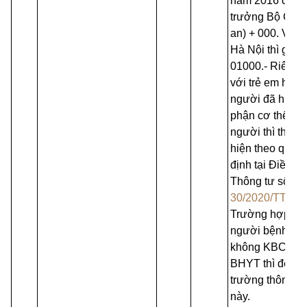
năm 2016 của 
trưởng Bộ Côn
an) + 000. Ví dụ
Hà Nội thì ghi l
01000.- Riêng 
với trẻ em hoặc
người đã hiến 
phận cơ thể
người thì thực
hiện theo quy
định tại Điều 10
Thông tư số
30/2020/TT-BY
Trường hợp
người bệnh
không KBCB
BHYT thì để tr
trường thông ti
này.