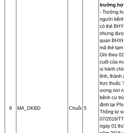
trường hợp sa
-
Trường hợp
người bệnh ch
có thẻ BHYT
nhưng được c
quan BHXH cấ
mã thẻ tạm thời
Ghi theo 02 ký 
cuối của mã đơ
vị hành chính c
tỉnh, thành phố
trực thuộc Trun
ương nơi ngườ
bệnh cư trú (Qu
định tại Phụ lục
9
MA_DKBD
Chuỗi
5
Thông tư số
07/2016/TT-BC
ngày 01 tháng 