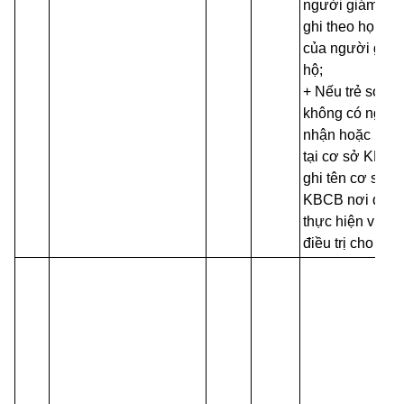
người giám hộ:
ghi theo họ và t
của người giá
hộ;
+ Nếu trẻ sơ si
không có ngườ
nhận hoặc bỏ r
tại cơ sở KBCB
ghi tên cơ sở
KBCB nơi đan
thực hiện việc
điều trị cho trẻ.