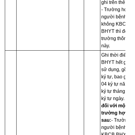
ghi trên thẻ giấy
- Trường hợp
người bệnh
không KBCB
BHYT thì để tr
trường thông ti
này.
Ghi thời điểm t
BHYT hết giá tr
sử dụng, gồm 0
ký tự, bao gồm:
04 ký tự năm +
ký tự tháng + 0
ký tự ngày.
Lưu
đối với một số
trường hợp
sau:
-
Trường h
người bệnh
KBCB BHYT