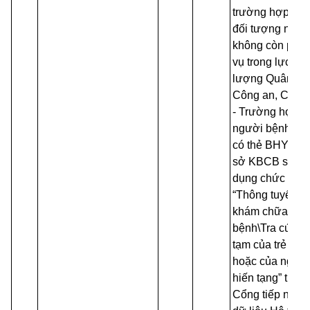
trường hợp các
đối tượng này
không còn phụ
vụ trong lực
lượng Quân đội
Công an, Cơ yế
- Trường hợp
người bệnh ch
có thẻ BHYT, c
sở KBCB sử
dụng chức năn
“Thông tuyến
khám chữa
bệnh\Tra cứu t
tạm của trẻ em
hoặc của ngườ
hiến tạng” trên
Cổng tiếp nhận