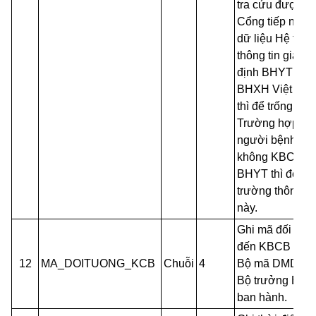
tra cứu được tr
Cổng tiếp nhận
dữ liệu Hệ thốn
thông tin giám
định BHYT của
BHXH Việt Na
thì để trống;-
Trường hợp
người bệnh
không KBCB
BHYT thì để tr
trường thông ti
này.
Ghi mã đối tượ
đến KBCB theo
12
MA_DOITUONG_KCB
Chuỗi
4
Bộ mã DMDC d
Bộ trưởng Bộ Y
ban hành.