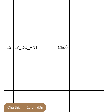
15
LY_DO_VNT
Chuỗi
n
Chú thích màu chỉ dẫn