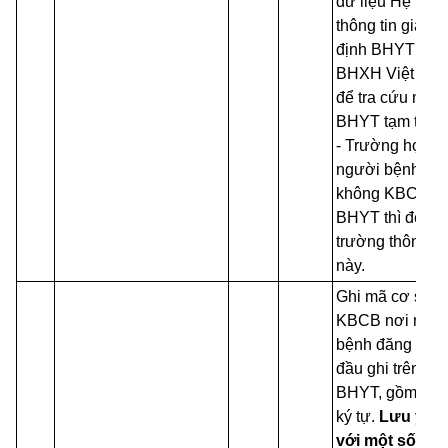
dữ liệu Hệ thốn
thông tin giám
định BHYT của
BHXH Việt Na
để tra cứu mã t
BHYT tạm thời.
- Trường hợp
người bệnh
không KBCB
BHYT thì để tr
trường thông ti
này.
Ghi mã cơ sở
KBCB nơi ngư
bệnh đăng ký b
đầu ghi trên thẻ
BHYT, gồm có 
ký tự.
Lưu ý đố
với một số