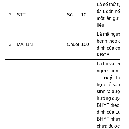
Là số thứ tự tă
từ 1 đến hết tro
2
STT
Số
10
một lần gửi dữ
liệu.
Là mã người
bệnh theo quy
3
MA_BN
Chuỗi
100
định của cơ sở
KBCB
Là họ và tên củ
người bệnh.
- Lưu ý:
Trườn
hợp trẻ sau khi
sinh ra được
hưởng quyền lợ
BHYT theo quy
định của Luật
BHYT nhưng
chưa được cơ