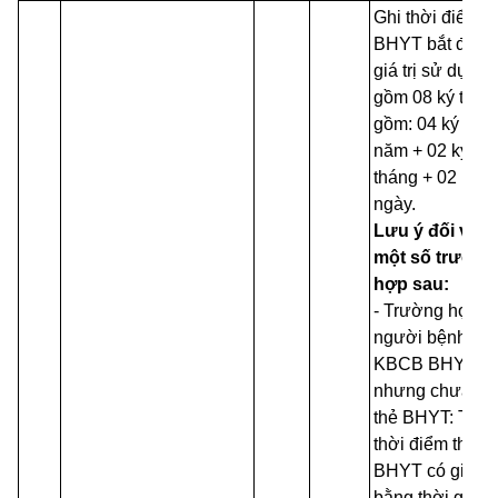
Ghi thời điểm t
BHYT bắt đầu 
giá trị sử dụng,
gồm 08 ký tự, 
gồm: 04 ký tự
năm + 02 ký tự
tháng + 02 ký t
ngày.
Lưu ý đối với
một số trường
hợp sau:
- Trường hợp
người bệnh
KBCB BHYT
nhưng chưa có
thẻ BHYT: Thay
thời điểm thẻ
BHYT có giá trị
bằng thời gian