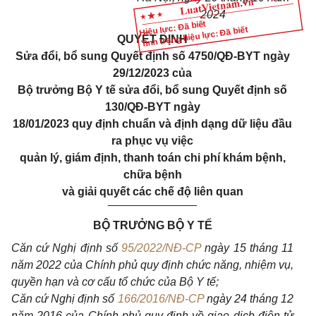
2024
Hiệu lực: Đã biết
Tình trạng hiệu lực: Đã biết
QUY
Ế
T ĐỊNH
Sửa đổi, bổ sung Quyết định số 4750/QĐ-BYT ngày
29/12/2023 của
Bộ trưởng Bộ Y tế sửa đổi, bổ sung Quyết định số
130/QĐ-BYT ngày
18/01/2023 quy định chuẩn và định dạng dữ liệu đầu
ra phục vụ việc
quản lý, giám định, thanh toán chi phí khám bệnh,
chữa bệnh
và giải quyết các chế độ liên quan
______________
BỘ TRƯỞNG BỘ Y TẾ
Căn cứ Nghị định số
95/2022/NĐ-CP
ngày 15 tháng 11
năm 2022 của Chính phủ quy định chức năng, nhiệm vụ,
quyền hạn và cơ c
ấ
u t
ổ
chức của Bộ Y tế;
Căn cứ Nghị định số
166/2016/NĐ-CP
ngày 24 tháng 12
năm 2016 của Chính phủ quy định về giao dịch điện tử