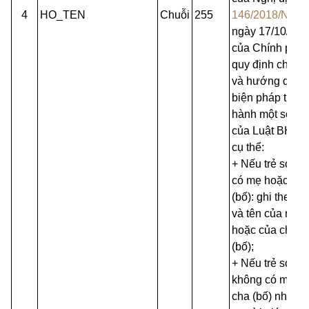
4
HO_TEN
Chuỗi
255
146/2018/NĐ-
ngày 17/10/201
của Chính phủ
quy định chi tiết
và hướng dẫn
biện pháp thi
hành một số đi
của Luật BHYT,
cụ thể:
+ Nếu trẻ sơ si
có mẹ hoặc cha
(bố): ghi theo h
và tên của mẹ
hoặc của cha
(bố);
+ Nếu trẻ sơ si
không có mẹ h
cha (bố) nhưng