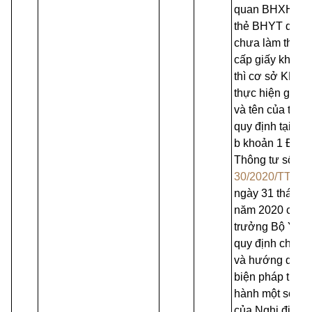
quan BHXH cấ
thẻ BHYT do
chưa làm thủ tụ
cấp giấy khai s
thì cơ sở KBCB
thực hiện ghi h
và tên của trẻ t
quy định tại đi
b khoản 1 Điều
Thông tư số
30/2020/TT-BY
ngày 31 tháng 
năm 2020 của 
trưởng Bộ Y tế
quy định chi tiết
và hướng dẫn
biện pháp thi
hành một số đi
của Nghị định 