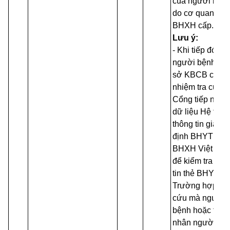
của người bện
do cơ quan
BHXH cấp.
Lưu ý:
- Khi tiếp đón
người bệnh, cơ
sở KBCB có trá
nhiệm tra cứu t
Cổng tiếp nhận
dữ liệu Hệ thốn
thông tin giám
định BHYT của
BHXH Việt Na
để kiểm tra thô
tin thẻ BHYT.
Trường hợp cấ
cứu mà người
bệnh hoặc thân
nhân người bệ