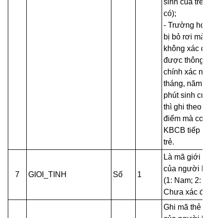
sinh của trẻ (nế
có);
- Trường hợp tr
bị bỏ rơi mà
không xác định
được thông tin
chính xác ngày,
tháng, năm, giờ
phút sinh của tr
thì ghi theo thời
điểm mà cơ sở
KBCB tiếp nhậ
trẻ.
Là mã giới tính
của người bện
7
GIOI_TINH
Số
1
(1: Nam; 2: Nữ; 
Chưa xác định)
Ghi mã thẻ BH