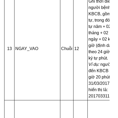
Ghi thời điểm
người bệnh đế
KBCB, gồm 12 
tự, trong đó: 04
tự năm + 02 ký 
tháng + 02 ký t
ngày + 02 ký tự
giờ (định dạng
13
NGAY_VAO
Chuỗi
12
theo 24 giờ) + 
ký tự phút.
Ví dụ:
người bệ
đến KBCB lúc 
giờ 20 phút ng
31/03/2017 đư
hiển thị là:
201703311520