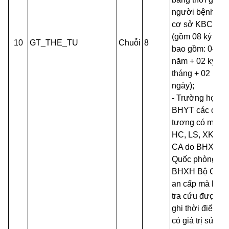
người bệnh và
cơ sở KBCB
(gồm 08 ký tự,
10
GT_THE_TU
Chuỗi
8
bao gồm: 04 ký
năm + 02 ký tự
tháng + 02 ký t
ngày);
- Trường hợp t
BHYT các đối
tượng có mã Q
HC, LS, XK, CY
CA do BHXH B
Quốc phòng,
BHXH Bộ Côn
an cấp mà khô
tra cứu được th
ghi thời điểm th
có giá trị sử dụ