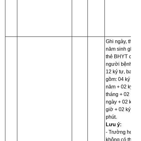
Ghi ngày, tháng
năm sinh ghi tr
thẻ BHYT của
người bệnh, g
12 ký tự, bao
gồm: 04 ký tự
năm + 02 ký tự
tháng + 02 ký t
ngày + 02 ký tự
giờ + 02 ký tự
phút.
Lưu ý:
- Trường hợp
không có thông 