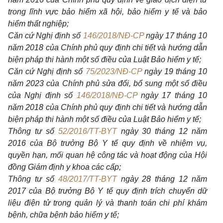
trong lĩnh vực bảo hiểm xã hội, bảo h
iể
m y tế và bảo
hiểm thất nghiệp;
Căn cứ Nghị định số
146/2018/NĐ-CP
ngày 17 tháng 10
năm 2018 của Ch
í
nh ph
ủ
quy định chi tiết và hướng dẫn
biện pháp thi hành một số điều của Luật B
ả
o hiểm y tế;
Căn cứ Nghị định số
75/2023/NĐ-CP
ngày 19 tháng 10
năm 2023 của Chính phủ sửa đổi, bổ sung một số điều
của Nghị định số
146/2018/NĐ-CP
ngày 17 tháng 10
năm 2018 của Ch
í
nh ph
ủ
quy định chi tiết và hướng dẫn
biện pháp thi hành một số điều của Luật Bảo hiểm y tế;
Thông tư số
52/2016/TT-BYT
ngày 30 tháng 12 năm
2016 của Bộ trưởng Bộ Y tế quy định về nhiệm vụ,
quyền hạn, mối quan hệ công tác và hoạt động của Hội
đồng Gi
á
m định y khoa các cấp;
Thông tư số
48/2017/TT-BYT
ngày 28 tháng 12 năm
2017 của Bộ trưởng Bộ Y tế quy định trích chuyển dữ
liệu điện t
ử
trong quản
lý
và thanh toán chi
phí
khám
bệnh, chữa bệnh bảo hiểm y tế;