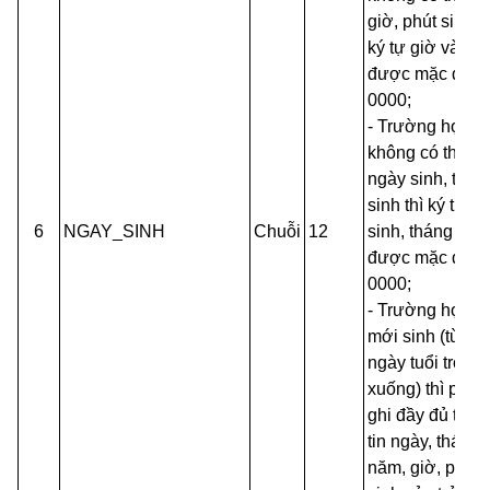
giờ, phút sinh th
ký tự giờ và phú
được mặc định 
0000;
- Trường hợp
không có thông 
ngày sinh, thán
sinh thì ký tự n
6
NGAY_SINH
Chuỗi
12
sinh, tháng sinh
được mặc định 
0000;
- Trường hợp tr
mới sinh (từ đủ
ngày tuổi trở
xuống) thì phải
ghi đầy đủ thôn
tin ngày, tháng,
năm, giờ, phút