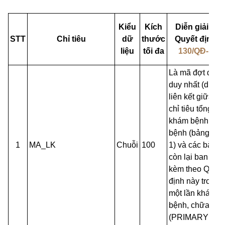
Kiểu
Kích
Diễn giải the
STT
Chỉ tiêu
dữ
thước
Quyết định s
liệu
tối đa
130/QĐ-BYT
Là mã đợt điều t
duy nhất (dùng
liên kết giữa B
chỉ tiêu tổng hợ
khám bệnh, ch
bệnh (bảng XM
1
MA_LK
Chuỗi
100
1) và các bảng
còn lại ban hàn
kèm theo Quyết
định này trong
một lần khám
bệnh, chữa bệ
(PRIMARY KEY