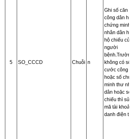
Ghi số căn cướ
công dân hoặc 
chứng minh th
nhân dân hoặc 
hộ chiếu của
người
bệnh.Trường h
5
SO_CCCD
Chuỗi
n
không có số că
cước công dân
hoặc số chứng
minh thư nhân
dân hoặc số hộ
chiếu thì sử dụ
mã tài khoản đị
danh điện tử.