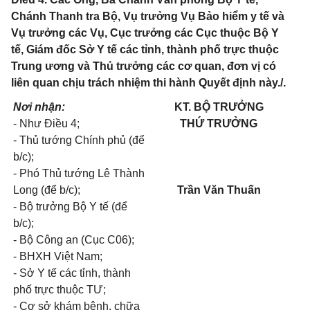
Chánh Thanh tra Bộ, Vụ trưởng Vụ Bảo hiểm y tế và
Vụ trưởng các Vụ, Cục trưởng các Cục thuộc Bộ Y
tế, Giám đốc Sở Y tế các tỉnh, thành phố trực thuộc
Trung ương và Thủ trưởng các cơ quan, đơn vị có
liên quan chịu trách nhiệm thi hành Quyết định này./.
Nơi nhận:
KT. BỘ TRƯỞNG
- Như Điều 4;
THỨ TRƯỞNG
- Thủ tướng Chính phủ (để
b/c);
- Phó Thủ tướng Lê Thành
Long (để b/c);
Trần Văn Thuấn
- Bộ trưởng Bộ Y tế (để
b/c);
- Bộ Công an (Cục C06);
- BHXH Việt Nam;
- Sở Y tế các tỉnh, thành
phố trực thuộc TƯ;
- Cơ sở khám bệnh, chữa