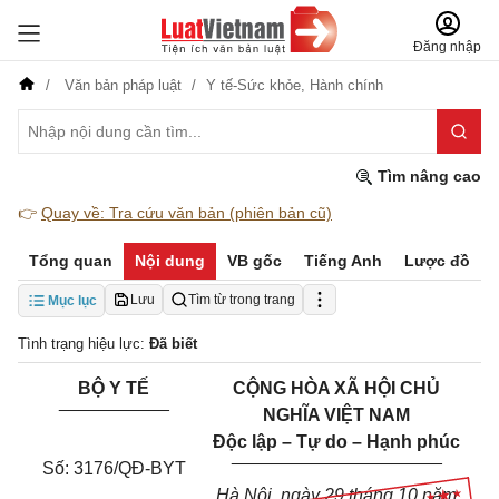
Đăng nhập
Văn bản pháp luật
Y tế-Sức khỏe,
Hành chính
Tìm nâng cao
👉
Quay về: Tra cứu văn bản (phiên bản cũ)
Tổng quan
Nội dung
VB gốc
Tiếng Anh
Lược đồ
Lưu
Tìm từ trong trang
Mục lục
Tình trạng hiệu lực:
Đã biết
B
Ộ
Y
T
Ế
CỘNG HÒA XÃ HỘI CHỦ
___________
NGHĨA
VIỆT NAM
Độc lập – Tự do – Hạnh phúc
________________
_____
Số: 3176/QĐ-BYT
Hà Nội, ngày
29
tháng
10
năm