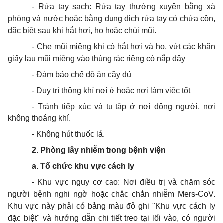
- Rửa tay sạch: Rửa tay thường xuyên bằng xà
phòng và nước hoặc bằng dung dịch rửa tay có chứa cồn,
đặc biệt sau khi hắt hơi, ho hoặc chùi mũi.
- Che mũi miệng khi có hắt hơi và ho, vứt các khăn
giấy lau mũi miệng vào thùng rác riêng có nắp đậy
- Đảm bảo chế độ ăn đầy đủ
- Duy trì thông khí nơi ở hoặc nơi làm việc tốt
- Tránh tiếp xúc và tụ tập ở nơi đông người, nơi
không t
hoán
g khí.
- Không hút thuốc lá.
2. Phòng lây nhiễm trong bệnh viện
a. Tổ chức khu vực cách ly
- Khu vực nguy cơ cao: Nơi điều trị và chăm sóc
người bệnh nghi ngờ hoặc chắc chắn nhiễm Mers-CoV.
Khu vực này phải có bảng màu đỏ ghi "Khu vực cách ly
đặc biệt" và hướng dẫn chi tiết treo tại lối vào, có người