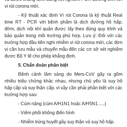
vi rút corona mới.
- Kỹ thuật xác định Vi rút Corona là kỹ thuật Real
time RT - PCR với bệnh phẩm là dịch đường hô hấp,
đờm, dịch nội khí quản được lấy theo đúng quy trình và
bảo quản trong môi trường phù hợp. Lưu ý: Đối với các
trường hợp đầu tiên nghi nhiễm vi rút corona mới, các đơn
vị cần lưu mẫu và chuyển mẫu đến các cơ sở xét nghiệm
được Bộ Y tế cho phép khẳng định.
5. Chẩn đoán phân biệt
Bệnh cảnh lâm sàng do Mers-CoV gây ra gồm
nhiều triệu chứng khác nhau, nhưng chủ yếu là suy hô
hấp cấp và suy thận cấp, vì vậy cần phải phân biệt với các
trường hợp sau:
- Cúm nặng (cúm A/H1N1 hoặc A/H5N1…..)
- Viêm phổi không điển hình
- Nhiễm trùng huyết gây suy thận và suy hô hấp.