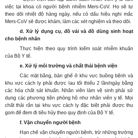
việc tại khoa có người bệnh nhiễm Mers-CoV. Họ sẽ tự
theo dõi nhiệt độ hàng ngày, nếu có dấu hiệu nghi mắc
Mers-CoV sẽ được khám, làm các xét nghiệm và theo dõi.
d. Xử lý dụng cụ, đồ
v
ải và đồ dùng sinh hoạt
cho bệnh nhân
Thực hiện theo quy trình kiểm soát nhiễm khuẩn
của Bộ
Y tế
.
e. Xử lý môi trường và chất thải bệnh viện
Các mặt bằng, bàn ghế ở khu vực buồng bệnh và
khu vực cách ly phải được lau tối thiểu 2 lần/ngày bằng
các hóa chất sát khuẩn. Nhân viên làm vệ sinh phải sử
dụng các phương tiện phòng hộ như nhân viên y tế. Mọi
chất thải rắn tại khu vực cách ly đặc biệt phải được thu
gom để đem đi tiêu hủy theo quy định của Bộ
Y tế
.
f. Vận chuyển ng
ườ
i bệnh
Hạn chế vận chuyển người bệnh, trừ những trường