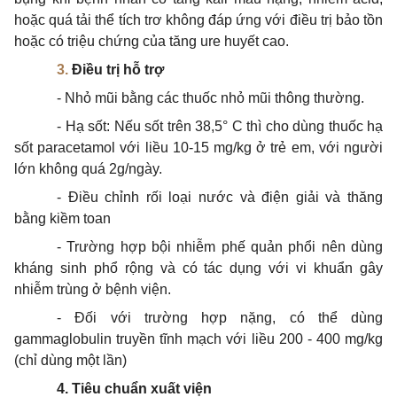
hoặc quá tải thể tích trơ không đáp ứng với điều trị bảo tồn
hoặc
có
triệu chứng của tăng ure huyết cao.
3.
Điều trị hỗ trợ
- Nhỏ mũi bằng các thuốc nhỏ mũi thông thường.
- Hạ sốt: Nếu sốt trên 38,5° C thì cho dùng thuốc hạ
số
t paracetamol với liều 10-15 mg/kg ở trẻ em, với người
lớn không quá 2g/ngày.
- Điều chỉnh rối loại nước và điện giải và thăng
bằng kiềm toan
- Trường hợp bội nhiễm phế quản phổi nên dùng
kháng sinh phổ rộng và có tác dụng với vi khuẩn gây
nhiễm trùng ở bệnh viện.
- Đối với trường hợp nặng, có thể dùng
gammaglobulin truyền
tĩnh
mạch với liều 200 - 400 mg/kg
(chỉ dùng một lần)
4. Tiêu chuẩn xuất viện