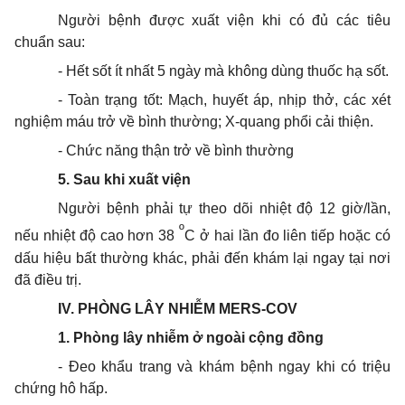
Người bệnh được
xuất
viện khi có đủ các tiêu
chuẩn sau:
- Hết sốt ít nhất 5 ngày mà không dùng thuốc hạ sốt.
- Toàn trạng tốt: Mạch, huyết áp, nhịp thở, các xét
nghiệm máu trở
về
bình thường; X-quang phổi cải thiện.
- Chức năng thận trở về bình thường
5. Sau khi xuất viện
Người bệnh phải tự theo dõi nhiệt độ 12 giờ/lần,
º
nếu nhiệt độ cao hơn 38
C ở hai lần đo liên tiếp hoặc có
dấu hiệu bất thường khác, phải đến khám lại ngay tại nơi
đã điều trị.
IV. PHÒNG LÂY NHIỄM MERS-COV
1. Phòng lây nhiễm ở ngoài cộng đồng
- Đeo khẩu trang và khám bệnh ngay khi có triệu
chứng hô hấp.