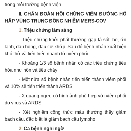
trong môi trường bệnh viện
II. CHẨN ĐOÁN HỘI CHỨNG VIÊM ĐƯỜNG HÔ
HẤP VÙNG TRUNG ĐÔNG NHIỄM MERS-COV
1.
Triệu chứng lâm sàng
- Triệu chứng khởi phát thường gặp là sốt, ho, ớn
lạnh, đau họng, đau cơ-khớp. Sau đó bệnh nhân xuất hiện
khó thở và tiến triển nhanh tới viêm phổi.
- Khoảng 1/3
số
bệnh nhân có các triệu chứng tiêu
hóa như nôn và tiêu chảy
- Một nửa số bệnh nhân tiến triển thành viêm phổi
và 10% sẽ tiến
triển
thành ARDS
- X quang ngực có hình ảnh phù hợp với viêm phổi
do virus và ARDS
- Xét nghiệm công thức máu thường thấy giảm
bạch cầu, đặc biệt là giảm bạch cầu lympho
2.
Ca bệnh nghi ngờ