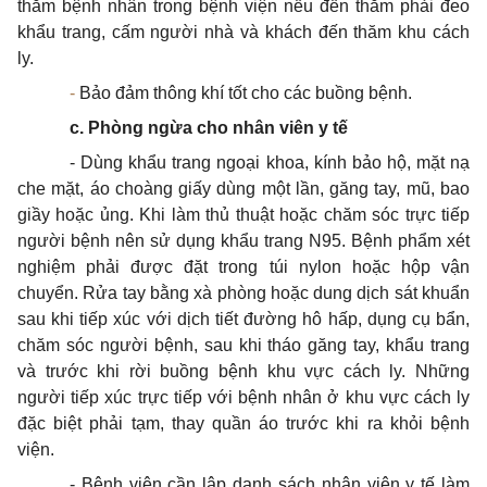
thăm bệnh nhân trong bệnh viện nếu đến thăm phải đeo
khẩu trang, cấm người nhà và khách đến thăm khu cách
ly.
-
Bảo đảm thông khí tốt cho các buồng bệnh.
c. Phòng ngừa cho nhân viên y tế
- Dùng khẩu trang ngoại khoa, kính bảo hộ, mặt nạ
che mặt, áo choàng giấy dùng một lần, găng tay, mũ, bao
giầy hoặc ủng. Khi làm thủ thuật hoặc chăm sóc trực tiếp
người bệnh nên
sử dụng
khẩu trang N95. Bệnh phẩm xét
nghiệm phải được đặt trong túi nylon hoặc hộp vận
chuyển. Rửa tay bằng xà phòng hoặc dung dịch sát khuẩn
sau khi tiếp xúc với dịch tiết đường hô hấp, dụng cụ bẩn,
chăm sóc người bệnh, sau khi tháo găng tay, khẩu trang
và trước khi rời buồng bệnh khu vực cách ly. Những
người tiếp xúc trực tiếp với bệnh nhân ở khu vực cách ly
đặc biệt phải tạm, thay quần áo trước khi ra khỏi bệnh
viện.
- Bệnh viện cần lập danh sách nhân viên y tế làm