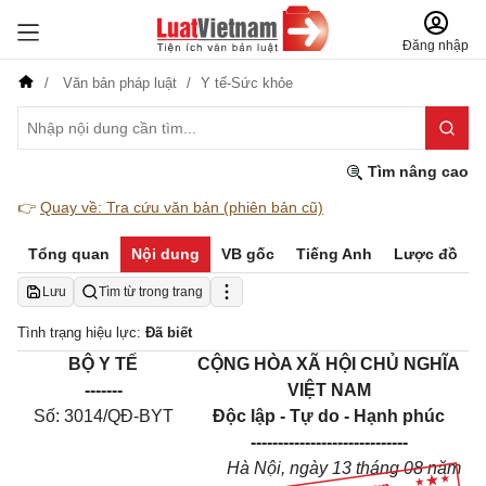
Đăng nhập
Văn bản pháp luật
Y tế-Sức khỏe
Tìm nâng cao
👉
Quay về: Tra cứu văn bản (phiên bản cũ)
Tổng quan
Nội dung
VB gốc
Tiếng Anh
Lược đồ
Lưu
Tìm từ trong trang
Tình trạng hiệu lực:
Đã biết
BỘ Y TẾ
CỘNG HÒA XÃ HỘI CHỦ NGHĨA
-------
VIỆT NAM
Số: 3014/QĐ-BYT
Độc lập - Tự do - Hạnh phúc
-----------------------------
Hà Nội, ngày 13 tháng 08 năm