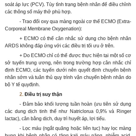
soát áp lực (PCV). Tùy tình trạng bệnh nhân để điều chỉnh
các thông số máy thở phù hợp.
- Trao đổi oxy qua màng ngoài cơ thể ECMO (Extra-
Corporeal Membrane Oxygenation):
+ ECMO có thể cân nhắc sử dụng cho bệnh nhân
ARDS không đáp ứng
vớ
i các điều trị tối ưu ở trên.
+ Do ECMO chỉ có thể được thực hiện tại một số cơ
sở tuyến trung ương, nên trong trường hợp cân nhắc chỉ
định ECMO, các tuyến dưới nên
quyết
định chuyển bệnh
nhân sớm và tuân thủ quy trình vận chuyển bệnh nhân do
bộ
Y tế
quyđịnh.
2.
Điều trị suy thận
- Đảm bảo khối lượng tuần hoàn (ưu tiên sử dụng
các dung dịch tinh thể như Natriclorua 0,9% và Ringer
lactac), cân bằng dịch, duy trì huyết áp, lợi tiểu.
- Lọc máu (ngắt quãng hoặc liên tục) hay lọc màng
bụng khi bệnh nhân có tăng kali máu nặng, nhiễm acid,