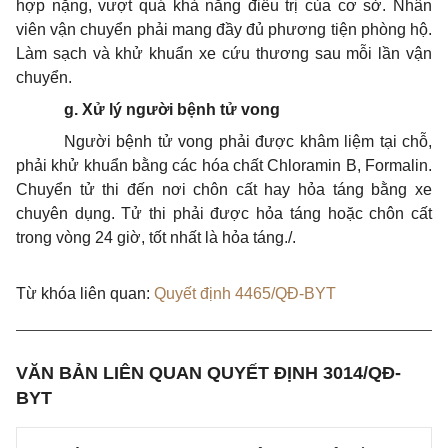
hợp nặng, vượt quá khả năng điều trị của cơ sở. Nhân
viên vận chuyển phải mang đầy đủ phương tiện phòng hộ.
Làm sạch và khử khuẩn xe cứu thương sau mỗi lần vận
chuyển.
g. Xử lý người bệnh tử vong
Người bệnh tử vong phải được khâm liệm tại chỗ,
phải khử khuẩn bằng các
hóa
chất
Chloramin B, Formalin.
Chuyển tử thi đến nơi chôn cất hay hỏa táng bằng xe
chuyên dụng. Tử thi phải được hỏa táng hoặc chôn cất
trong vòng 24 giờ, tốt nhất là hỏa táng./.
Từ khóa liên quan:
Quyết định 4465/QĐ-BYT
VĂN BẢN LIÊN QUAN QUYẾT ĐỊNH 3014/QĐ-
BYT