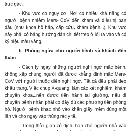
trực gác.
- Khu vực có nguy cơ: Nơi
có
nhiều khả năng có
người bệnh nhiễm Mers- CoV đến khám và điều trị ban
đầu (như khoa hô hấp, cấp cứu, khám bệnh...), Khu vực
này phải có bảng hướng dẫn chi tiết treo ở lối ra vào và có
ký hiệu màu vàng.
b. Phòng ngừa cho ng
ườ
i bệnh và khách đến
thăm
- Cách ly ngay những người nghi ngờ mắc bệnh,
không xếp chung người đã được khẳng định mắc Mers-
CoV với người thuộc diện nghi ngờ. Tất cả đều phải đeo
khẩu trang. Việc chụp X-quang, làm các xét nghiệm, khám
chuyên khoa...nên được tiến hành tại giường, nếu di
chuyển bệnh nhân phải có đầy đủ các phương tiện phòng
hộ. Người bệnh khạc nhổ vào khăn giấy mềm dùng một
lần và cho ngay vào thùng rác
y tế
.
- Trong thời gian có dịch, hạn chế người nhà vào