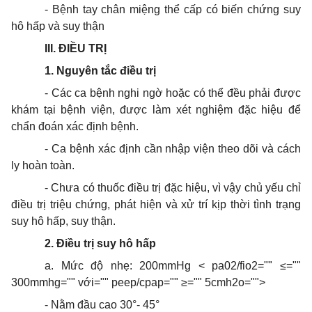
- Bệnh tay chân miệng thể cấp có biến chứng suy
hô hấp và suy thận
III. ĐIỀU TRỊ
1. Nguyên tắc điều trị
- Các ca bệnh nghi ngờ hoặc có thể đều phải được
khám tại bệnh viện, được làm xét nghiệm đặc hiệu để
chẩn đoán xác định bệnh.
- Ca bệnh xác định cần nhập viện theo dõi và cách
ly hoàn toàn.
- Chưa có thuốc điều trị đặc hiệu, vì vậy chủ yếu chỉ
điều trị triệu chứng, phát hiện và xử trí kịp thời tình trạng
suy hô hấp, suy thận.
2. Điều trị suy hô hấp
a. Mức độ nhẹ: 200mmHg < pa02/fio2="" ≤=""
300mmhg="" với="" peep/cpap="" ≥="" 5cmh2o="">
- Nằm đầu cao 30°- 45°