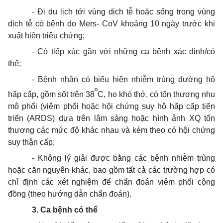
- Đi du lịch tới vùng dịch tễ hoặc sống trong vùng
dịch tễ có bệnh do Mers- CoV khoảng 10 ngày trước khi
xuất hiện triệu chứng;
- Có tiếp xúc gần với những ca bệnh xác định/có
thể;
- Bệnh nhân có biểu hiện nhiễm trùng đường hô
º
hấp
cấp
, gồm sốt trên 38
C, ho khó thở, có tổn thương nhu
mô phổi (viêm phổi hoặc hội chứng suy hô hấp
cấp
tiến
triển (ARDS) dựa trên lâm sàng hoặc hình ảnh XQ tổn
thương các mức độ khác nhau và kèm theo có hội chứng
suy thận cấp;
- Không lý giải được bằng các bệnh nhiễm trùng
hoặc căn nguyên khác, bao gồm tất cả các trường hợp
có
chỉ định các xét nghiệm để chẩn đoán viêm phổi cộng
đồng (theo hướng dẫn chẩn đoán).
3. Ca bệnh có thể