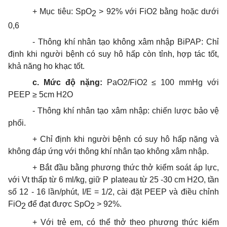
+ Mục tiêu: SpO
> 92% với FiO2 bằng hoặc dưới
2
0,6
- Thông khí nhân tạo không xâm nhập BiPAP: Chỉ
định khi người bệnh có suy hô hấp còn tỉnh, hợp tác tốt,
khả năng ho khạc tốt.
c. Mức độ nặng:
PaO2/FiO2 ≤ 100 mmHg với
PEEP ≥ 5cm H2O
- Thông khí nhân tạo xâm nhập: chiến lược bảo vệ
phổi.
+ Chỉ định khi người bệnh có suy hô hấp nặng và
không đáp ứng với thông khí nhân tạo không xâm nhập.
+ Bắt đầu bằng phương thức thở kiểm soát áp lực,
với Vt thấp từ 6 ml/kg, giữ P plateau từ 25 -30 cm H2O, tần
số 12 - 16 lần/phút, I/E = 1/2, cài đặt PEEP và điều chỉnh
FiO
để đạt được SpO
> 92%.
2
2
+ Với trẻ em, có thể thở theo phương thức kiểm