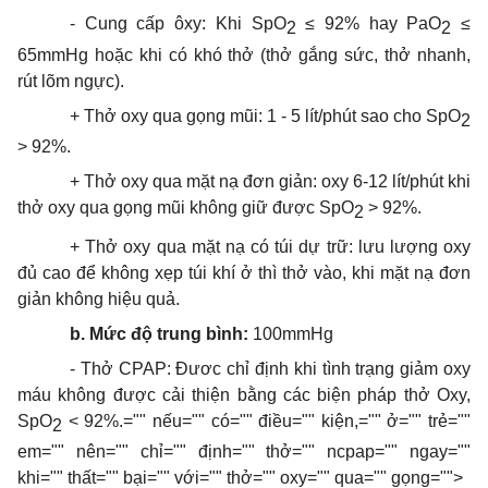
- Cung cấp ôxy: Khi SpO
≤ 92% hay PaO
≤
2
2
65mmHg hoặc khi có khó thở (thở gắng sức, thở nhanh,
rút lõm ngực).
+ Thở oxy qua gọng mũi: 1 - 5 lít/phút sao cho SpO
2
> 92%.
+ Thở oxy qua mặt nạ đơn giản: oxy 6-12 lít/phút khi
thở oxy qua gọng mũi không giữ được SpO
> 92%.
2
+ Thở oxy qua mặt nạ có túi dự trữ: lưu lượng oxy
đủ cao để không xẹp túi khí ở thì thở vào, khi mặt nạ đơn
giản không hiệu quả.
b. Mức độ trung bình:
100mmHg
- Thở CPAP: Đươc chỉ định khi tình trạng giảm oxy
máu không được cải thiện bằng các biện pháp thở Oxy,
SpO
< 92%.="" nếu="" có="" điều="" kiện,="" ở="" trẻ=""
2
em="" nên="" chỉ="" định="" thở="" ncpap="" ngay=""
khi="" thất="" bại="" với="" thở="" oxy="" qua="" gọng="">