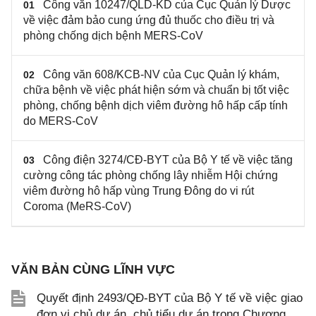
Công văn 10247/QLD-KD của Cục Quản lý Dược
01
về việc đảm bảo cung ứng đủ thuốc cho điều trị và
phòng chống dịch bệnh MERS-CoV
Công văn 608/KCB-NV của Cục Quản lý khám,
02
chữa bệnh về việc phát hiện sớm và chuẩn bị tốt việc
phòng, chống bệnh dịch viêm đường hô hấp cấp tính
do MERS-CoV
Công điện 3274/CĐ-BYT của Bộ Y tế về việc tăng
03
cường công tác phòng chống lây nhiễm Hội chứng
viêm đường hô hấp vùng Trung Đông do vi rút
Coroma (MeRS-CoV)
VĂN BẢN CÙNG LĨNH VỰC
Quyết định 2493/QĐ-BYT của Bộ Y tế về việc giao
đơn vị chủ dự án, chủ tiểu dự án trong Chương