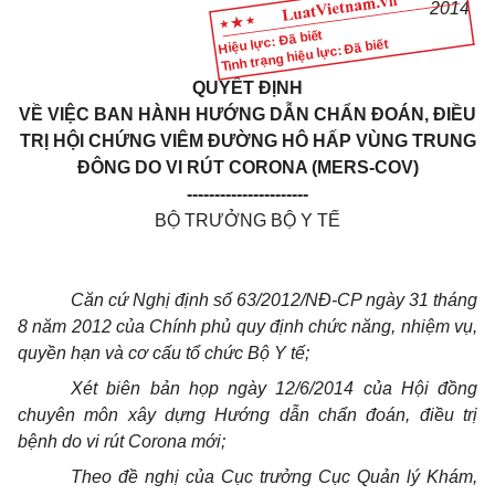
2014
Hiệu lực: Đã biết
Tình trạng hiệu lực: Đã biết
QUYẾT ĐỊNH
VỀ VIỆC BAN HÀNH HƯỚNG DẪN CHẨN ĐOÁN, ĐIỀU
TRỊ HỘI CHỨNG VIÊM ĐƯỜNG HÔ HẤP VÙNG TRUNG
ĐÔNG DO VI RÚT CORONA (MERS-COV)
----------------------
BỘ TRƯỞNG BỘ Y TẾ
Căn cứ Nghị định số 63/2012/NĐ-CP ngày 31 tháng
8 năm 2012 của Chính phủ quy định chức năng, nhiệm vụ,
quyền hạn và cơ cấu tổ chức Bộ Y tế;
Xét biên bản họp ngày 12/6/2014 của Hội đồng
chuyên môn xây dựng Hướng dẫn chẩn đoán, điều trị
bệnh do vi rút Corona mới;
Theo đề nghị của Cục trưởng Cục Quản lý Khám,