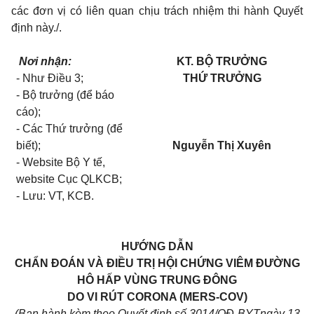
các đơn vị có liên quan chịu trách nhiệm thi hành Quyết
định này./.
Nơi nhận:
KT. BỘ TRƯỞNG
- Như Điều 3;
THỨ TRƯỞNG
- Bộ trưởng (để báo
cáo);
- Các Thứ trưởng (để
biết);
Nguyễn Thị Xuyên
- Website Bộ Y tế,
website Cục QLKCB;
- Lưu: VT, KCB.
HƯỚNG DẪN
CHẨN ĐOÁN VÀ ĐIỀU TRỊ HỘI CHỨNG VIÊM ĐƯỜNG
HÔ HẤP VÙNG TRUNG ĐÔNG
DO VI RÚT CORONA (MERS-COV)
(Ban hành kèm theo Quyết định số 3014/QĐ-BYTngày 13