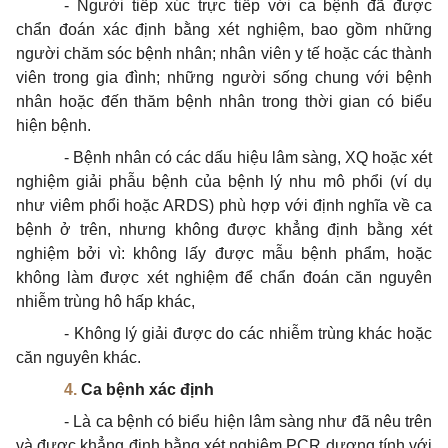
- Người tiếp xúc trực tiếp với ca bệnh đã được
chẩn đoán xác định bằng xét nghiệm, bao gồm những
người chăm sóc bệnh nhân; nhân viên
y tế
hoặc các thành
viên trong gia đình; những người sống chung với bệnh
nhân hoặc đến thăm bệnh nhân trong thời gian có biểu
hiện bệnh.
- Bệnh nhân có các dấu hiệu lâm sàng, XQ hoặc xét
nghiệm giải phẫu bệnh của bệnh lý nhu mô phổi (ví dụ
như viêm phổi hoặc ARDS) phù hợp
với
định nghĩa về ca
bệnh ở trên, nhưng không được khẳng định bằng xét
nghiệm bởi vì: không lấy được mẫu bệnh phẩm, hoặc
không làm được xét nghiệm để chẩn đoán căn nguyên
nhiễm trùng hô hấp khác,
- Không lý giải được do các nhiễm trùng khác hoặc
căn nguyên khác.
4.
Ca bệnh xác định
- Là ca bệnh có biểu hiện lâm sàng như đã nêu trên
và được khẳng định bằng xét nghiệm PCR dương tính với