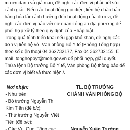
mượn danh và giả mạo, đề nghị các đơn vị phải hết sức
cảnh
g
iác. Nếu các hoạt động gọi điện, liên hệ chào bán
hàng hóa làm ảnh hưởng đến hoạt động của đơn vị, đề
nghị các đơn vị báo với cơ quan công an địa phương đ
ể
phối hợp xử lý theo quy định của Pháp luật.
Trong quá trình triển khai nếu gặp khó khăn, đề nghị các
đơn vị liên hệ với Văn phòng Bộ Y tế (Phòng Tổng hợp)
theo số điện thoại 04 362732177, Fax 04 362732155, E-
mail: tonghopbyt@moh.
g
ov.vn để phối hợp, giải quyết.
Thừa lệnh Bộ trưởng Bộ Y tế, Văn phòng Bộ thông báo để
các đơn vị biết và thực hiện./.
Nơi nhận:
TL. BỘ TRƯỞNG
-
Như trên;
CHÁNH VĂN PHÒNG BỘ
-
Bộ trưởng Nguyễn Thị
Kim Tiến (để b/c);
-
Thứ trưởng Nguyễn Viết
Tiến (để b/c);
-
Các Vụ, Cục, Tổng cục,
Nguyễn Xuân Trường