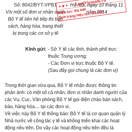
Số:
8042/BYT-VPB1
Hà Nội, ngày 10 tháng 11
Hiệu lực: Đã biết
V/v một số đơn vị nhân danh
năm 2014
Tình trạng hiệu lực: Đã biết
Bộ Y tế liên hệ tiếp thị bán
sách, hàng hóa, tran
g
thiết
bị trong các cơ sở y tế
Kính gửi:
-
Sở Y tế các tỉnh, thành phố trực
thuộc Trung ương;
-
Các Đơn vị trực thuộc Bộ Y tế.
(Sau đây gọi chung là các đơn vị)
Trong thời gian vừa qua, Bộ Y tế nhận được thông tin
phản ánh: có một số cá
nhân, đơn vị nhân danh người của
các Vụ, Cục, Văn phòng Bộ
Y tế
gọi điện chào bán sách,
báo, hàng hóa....
tại các đơn vị.
Về việc này Bộ Y tế thông báo: Bộ Y tế là cơ quan quản lý
Nh
à
nước về công tác y tế và không triển khai các hoạt
động nêu trên. Do vậy các hoạt động nêu trên đều là