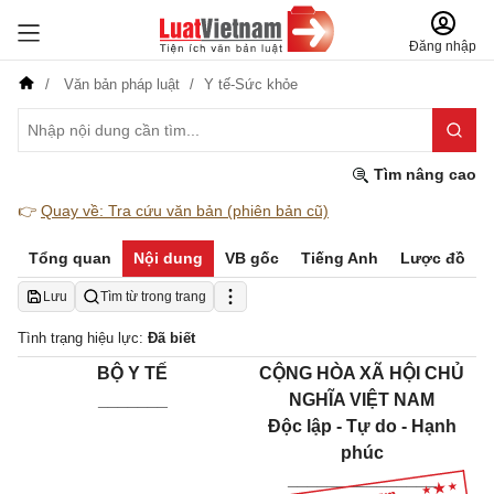
Đăng nhập
Văn bản pháp luật
Y tế-Sức khỏe
Tìm nâng cao
👉
Quay về: Tra cứu văn bản (phiên bản cũ)
Tổng quan
Nội dung
VB gốc
Tiếng Anh
Lược đồ
Lưu
Tìm từ trong trang
Tình trạng hiệu lực:
Đã biết
BỘ Y TẾ
CỘNG HÒA XÃ HỘI CHỦ
_______
NGHĨA VIỆT NAM
Độc lập - Tự do - Hạnh
phúc
_______________