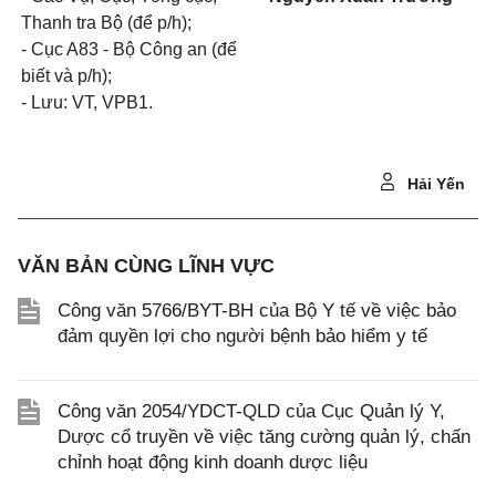
Thanh tra Bộ (để p/h);
-
Cục A
83
- Bộ Công an (để
biết và p/h);
-
Lưu: VT, VPB
1
.
Hải Yến
VĂN BẢN CÙNG LĨNH VỰC
Công văn 5766/BYT-BH của Bộ Y tế về việc bảo
đảm quyền lợi cho người bệnh bảo hiểm y tế
Công văn 2054/YDCT-QLD của Cục Quản lý Y,
Dược cổ truyền về việc tăng cường quản lý, chấn
chỉnh hoạt động kinh doanh dược liệu