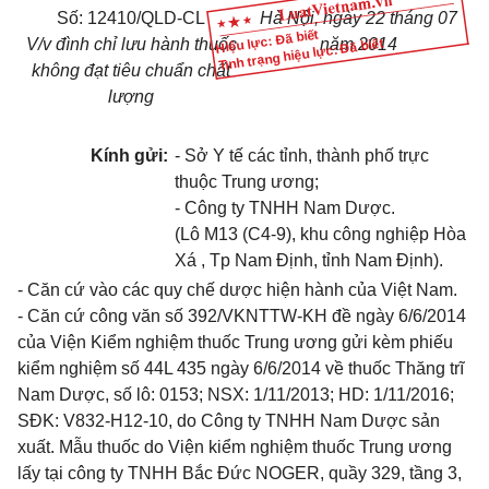
Số: 12410/QLD-CL
Hà Nội, ngày 22 tháng 07
Hiệu lực: Đã biết
V/v đình chỉ lưu hành thuốc
năm 2014
Tình trạng hiệu lực: Đã biết
không đạt tiêu chuẩn chất
lượng
Kính gửi:
- Sở Y tế các tỉnh, thành phố trực
thuộc Trung ương;
- Công ty TNHH Nam Dược.
(Lô M13 (C4-9), khu công nghiệp Hòa
Xá , Tp Nam Định, tỉnh Nam Định).
- Căn cứ vào các quy chế dược hiện hành của Việt Nam.
- Căn cứ công văn số 392/VKNTTW-KH đề ngày 6/6/2014
của Viện Kiểm nghiệm thuốc Trung ương gửi kèm phiếu
kiểm nghiệm số 44L 435 ngày 6/6/2014 về thuốc Thăng trĩ
Nam Dược, số lô: 0153; NSX: 1/11/2013; HD: 1/11/2016;
SĐK: V832-H12-10, do Công ty TNHH Nam Dược sản
xuất. Mẫu thuốc do Viện kiểm nghiệm thuốc Trung ương
lấy tại công ty TNHH Bắc Đức NOGER, quầy 329, tầng 3,