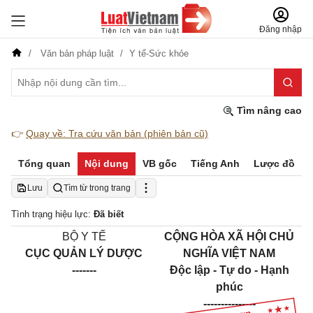
Đăng nhập
Văn bản pháp luật
Y tế-Sức khỏe
Tìm nâng cao
👉
Quay về: Tra cứu văn bản (phiên bản cũ)
Tổng quan
Nội dung
VB gốc
Tiếng Anh
Lược đồ
Lưu
Tìm từ trong trang
Tình trạng hiệu lực:
Đã biết
BỘ Y TẾ
CỘNG HÒA XÃ HỘI CHỦ
CỤC QUẢN LÝ DƯỢC
NGHĨA VIỆT NAM
-------
Độc lập - Tự do - Hạnh
phúc
---------------