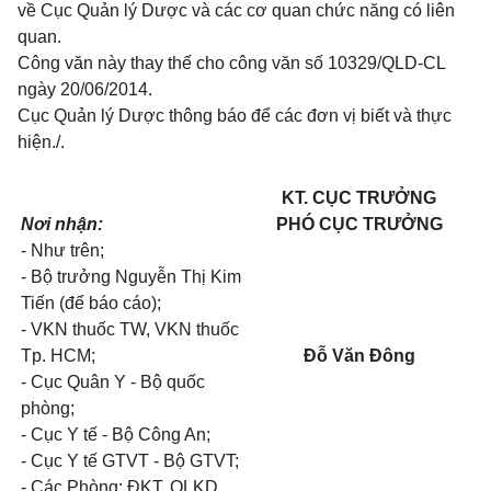
về Cục Quản lý Dược và các cơ quan chức năng có liên
quan.
Công văn này thay thế cho công văn số 10329/QLD-CL
ngày 20/06/2014.
Cục Quản lý Dược thông báo để các đơn vị biết và thực
hiện./.
KT. CỤC TRƯỞNG
Nơi nhận:
PHÓ CỤC TRƯỞNG
- Như trên;
- Bộ trưởng Nguyễn Thị Kim
Tiến (để báo cáo);
- VKN thuốc TW, VKN thuốc
Tp. HCM;
Đỗ Văn Đông
- Cục Quân Y - Bộ quốc
phòng;
- Cục Y tế - Bộ Công An;
- Cục Y tế GTVT - Bộ GTVT;
- Các Phòng: ĐKT, QLKD