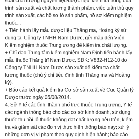
soát chất lượng nguyên liệu/dược liệu, kiểm tra trong quá
trình sản xuất và chất lượng thành phẩm, việc tuân thủ quy
trình sản xuất, các hồ sơ lô sản phẩm, hồ sơ kiểm nghiệm
thuốc...
+ Tiến hành lấy mẫu dược liệu Thăng ma, Hoàng kỳ sử
dụng tại Công ty TNHH Nam Dược, gửi mẫu đến Viện
Kiểm nghiệm thuốc Trung ương để kiểm tra chất lượng.
+ Chỉ đạo Trung tâm kiểm nghiệm Nam Định tiến hành lấy
mẫu thuốc Thăng trĩ Nam Dược, SĐK: V832-H12-10 do
Công ty TNHH Nam Dược sản xuất để kiểm tra chất
lượng thuốc (chú ý chỉ tiêu định tính Thăng ma và Hoàng
kỳ).
+ Báo cáo kết quả kiểm tra Cơ sở sản xuất về Cục Quản lý
Dược trước ngày 05/08/2014.
4. Sở Y tế các tỉnh,
thành phố
trực thuộc Trung ương, Y tế
các ngành thông báo cho các cơ sở kinh doanh, sử dụng
thuốc thu hồi lô thuốc không đạt chất lượng nêu trên, kiểm
tra và giám sát các đơn vị thực hiện thông báo này; xử lý
những đơn vị vi phạm theo quy định hiện hành; báo cáo