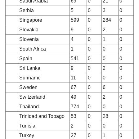
Saudi Arabia
69
0
21
0
Serbia
5
0
3
0
Singapore
599
0
284
0
Slovakia
9
0
2
0
Slovenia
4
0
1
0
South Africa
1
0
0
0
Spain
541
0
0
0
Sri Lanka
9
0
2
0
Suriname
11
0
0
0
Sweden
67
0
6
0
Switzerland
49
0
2
0
Thailand
774
0
0
0
Trinidad and Tobago
53
0
28
0
Tunisia
2
0
0
0
Turkey
27
0
1
0