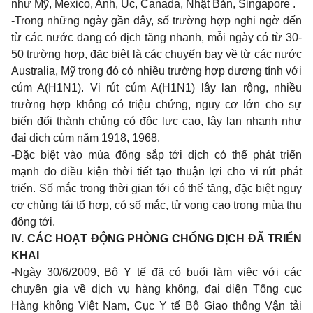
như Mỹ, Mexico, Anh, Úc, Canada, Nhật Bản, Singapore .
-Trong những ngày gần đây, số trường hợp nghi ngờ đến
từ các nước đang có dịch tăng nhanh, mỗi ngày có từ 30-
50 trường hợp, đặc biệt là các chuyến bay về từ các nước
Australia, Mỹ trong đó có nhiều trường hợp dương tính với
cúm A(H1N1). Vi rút cúm A(H1N1) lây lan rộng, nhiều
trường hợp không có triệu chứng, nguy cơ lớn cho sự
biến đổi thành chủng có độc lực cao, lây lan nhanh như
đại dịch cúm năm 1918, 1968.
-Đặc biệt vào mùa đông sắp tới dịch có thể phát triển
mạnh do điều kiện thời tiết tạo thuận lợi cho vi rút phát
triển. Số mắc trong thời gian tới có thể tăng, đặc biệt nguy
cơ chủng tái tổ hợp, có số mắc, tử vong cao trong mùa thu
đông tới.
IV. CÁC HOẠT ĐỘNG PHÒNG CHỐNG DỊCH ĐÃ TRIỂN
KHAI
-Ngày 30/6/2009, Bộ Y tế đã có buổi làm việc với các
chuyên gia về dịch vụ hàng không, đại diện Tổng cục
Hàng không Việt Nam, Cục Y tế Bộ Giao thông Vận tải