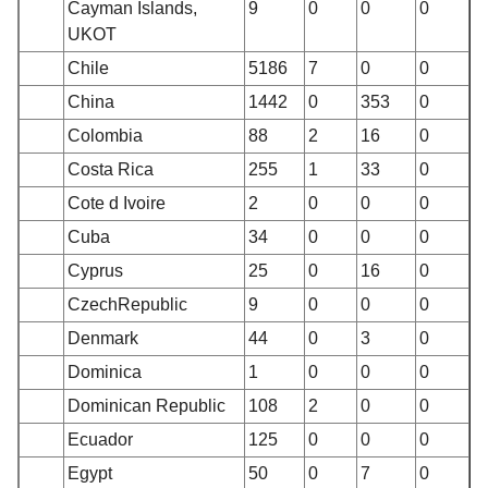
Cayman Islands
,
9
0
0
0
UKOT
Chile
5186
7
0
0
China
1442
0
353
0
Colombia
88
2
16
0
Costa Rica
255
1
33
0
Cote d Ivoire
2
0
0
0
Cuba
34
0
0
0
Cyprus
25
0
16
0
Czech
Republic
9
0
0
0
Denmark
44
0
3
0
Dominica
1
0
0
0
Dominican Republic
108
2
0
0
Ecuador
125
0
0
0
Egypt
50
0
7
0