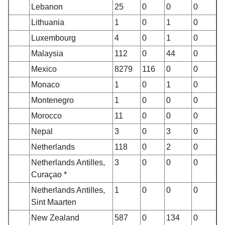
Lebanon
25
0
0
0
Lithuania
1
0
1
0
Luxembourg
4
0
1
0
Malaysia
112
0
44
0
Mexico
8279
116
0
0
Monaco
1
0
1
0
Montenegro
1
0
0
0
Morocco
11
0
0
0
Nepal
3
0
3
0
Netherlands
118
0
2
0
Netherlands Antilles,
3
0
0
0
Curaçao *
Netherlands Antilles,
1
0
0
0
Sint Maarten
New Zealand
587
0
134
0