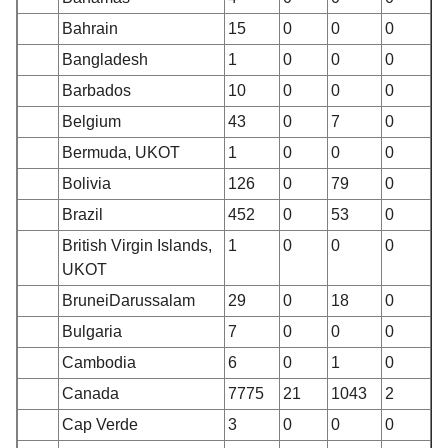
Bahrain
15
0
0
0
Bangladesh
1
0
0
0
Barbados
10
0
0
0
Belgium
43
0
7
0
Bermuda, UKOT
1
0
0
0
Bolivia
126
0
79
0
Brazil
452
0
53
0
British Virgin Islands
,
1
0
0
0
UKOT
Brunei
Darussalam
29
0
18
0
Bulgaria
7
0
0
0
Cambodia
6
0
1
0
Canada
7775
21
1043
2
Cap Verde
3
0
0
0