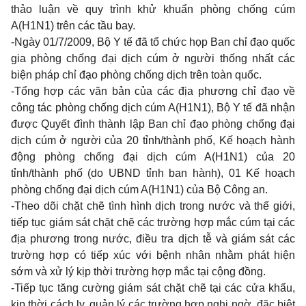
thảo luận về quy trình khử khuẩn phòng chống cúm
A(H1N1) trên các tầu bay.
-Ngày 01/7/2009, Bộ Y tế đã tổ chức họp Ban chỉ đạo quốc
gia phòng chống đại dịch cúm ở người thống nhất các
biện pháp chỉ đạo phòng chống dịch trên toàn quốc.
-Tổng hợp các văn bản của các địa phương chỉ đạo về
công tác phòng chống dịch cúm A(H1N1), Bộ Y tế đã nhận
được Quyết đình thành lập Ban chỉ đạo phòng chống đại
dịch cúm ở người của 20 tỉnh/thành phố, Kế hoạch hành
động phòng chống đại dịch cúm A(H1N1) của 20
tỉnh/thành phố (do UBND tỉnh ban hành), 01 Kế hoạch
phòng chống đại dịch cúm A(H1N1) của Bộ Công an.
-Theo dõi chặt chẽ tình hình dịch trong nước và thế giới,
tiếp tục giám sát chặt chẽ các trường hợp mắc cúm tại các
địa phương trong nước, điều tra dịch tễ và giám sát các
trường hợp có tiếp xúc với bệnh nhân nhằm phát hiện
sớm và xử lý kịp thời trường hợp mắc tại cộng đồng.
-Tiếp tục tăng cường giám sát chặt chẽ tại các cửa khẩu,
kịp thời cách ly, quản lý các trường hợp nghi ngờ, đặc biệt