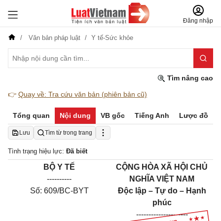
Đăng nhập
Văn bản pháp luật
Y tế-Sức khỏe
Tìm nâng cao
👉
Quay về: Tra cứu văn bản (phiên bản cũ)
Tổng quan
Nội dung
VB gốc
Tiếng Anh
Lược đồ
Lưu
Tìm từ trong trang
Tình trạng hiệu lực:
Đã biết
BỘ Y TẾ
CỘNG HÒA XÃ HỘI CHỦ
----------
NGHĨA VIỆT NAM
Số: 609/BC-BYT
Độc lập – Tự do – Hạnh
phúc
---------------------