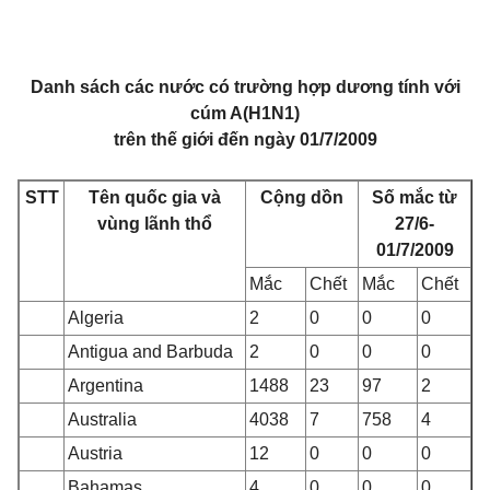
Danh sách các nước có trường hợp dương tính với
cúm A(H1N1)
trên thế giới đến ngày 01/7/2009
STT
Tên quốc gia và
Cộng dồn
Số mắc từ
vùng lãnh thổ
27/6-
01/7/2009
Mắc
Chết
Mắc
Chết
Algeria
2
0
0
0
Antigua and Barbuda
2
0
0
0
Argentina
1488
23
97
2
Australia
4038
7
758
4
Austria
12
0
0
0
Bahamas
4
0
0
0