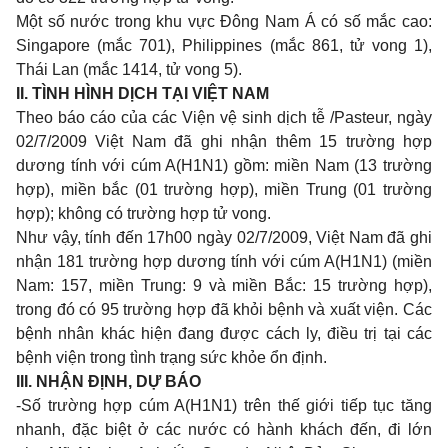
Một số nước trong khu vực Đông Nam Á có số mắc cao:
Singapore (mắc 701), Philippines (mắc 861, tử vong 1),
Thái Lan (mắc 1414, tử vong 5).
II. TÌNH HÌNH DỊCH TẠI VIỆT NAM
Theo báo cáo của các Viện vệ sinh dịch tễ /Pasteur, ngày
02/7/2009 Việt Nam đã ghi nhận thêm 15 trường hợp
dương tính với cúm A(H1N1) gồm: miền Nam (13 trường
hợp), miền bắc (01 trường hợp), miền Trung (01 trường
hợp); không có trường hợp tử vong.
Như vậy, tính đến 17h00 ngày 02/7/2009, Việt Nam đã ghi
nhận 181 trường hợp dương tính với cúm A(H1N1) (miền
Nam: 157, miền Trung: 9 và miền Bắc: 15 trường hợp),
trong đó có 95 trường hợp đã khỏi bệnh và xuất viện. Các
bệnh nhân khác hiện đang được cách ly, điều trị tại các
bệnh viện trong tình trạng sức khỏe ổn định.
III. NHẬN ĐỊNH, DỰ BÁO
-Số trường hợp cúm A(H1N1) trên thế giới tiếp tục tăng
nhanh, đặc biệt ở các nước có hành khách đến, đi lớn