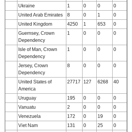
Ukraine
1
0
0
0
United Arab Emirates
8
0
1
0
United Kingdom
4250
1
653
0
Guernsey, Crown
1
0
0
0
Dependency
Isle of Man, Crown
1
0
0
0
Dependency
Jersey, Crown
8
0
0
0
Dependency
United States of
27717
127
6268
40
America
Uruguay
195
0
0
0
Vanuatu
2
0
0
0
Venezuela
172
0
19
0
Viet Nam
131
0
25
0