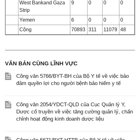
West Bank
and Gaza
9
0
0
0
Strip
Yemen
6
0
0
0
Cộng
70893
311
11079
48
VĂN BẢN CÙNG LĨNH VỰC
Công văn 5766/BYT-BH của Bộ Y tế về việc bảo
đảm quyền lợi cho người bệnh bảo hiểm y tế
Công văn 2054/YDCT-QLD của Cục Quản lý Y,
Dược cổ truyền về việc tăng cường quản lý, chấn
chỉnh hoạt động kinh doanh dược liệu