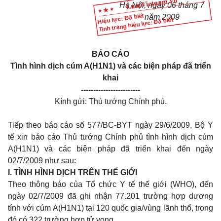
Hà Nội, ngày 06 tháng 7
Hiệu lực: Đã biết
năm 2009
Tình trạng hiệu lực: Đã biết
BÁO CÁO
Tình hình dịch cúm A(H1N1) và các biện pháp đã triển
khai
------------------------
Kính gửi: Thủ tướng Chính phủ.
Tiếp theo báo cáo số 577/BC-BYT ngày 29/6/2009, Bộ Y
tế xin báo cáo Thủ tướng Chính phủ tình hình dịch cúm
A(H1N1) và các biện pháp đã triển khai đến ngày
02/7/2009 như sau:
I. TÌNH HÌNH DỊCH TRÊN THẾ GIỚI
Theo thông báo của Tổ chức Y tế thế giới (WHO), đến
ngày 02/7/2009 đã ghi nhận 77.201 trường hợp dương
tính với cúm A(H1N1) tại 120 quốc gia/vùng lãnh thổ, trong
đó có 322 trường hợp tử vong.