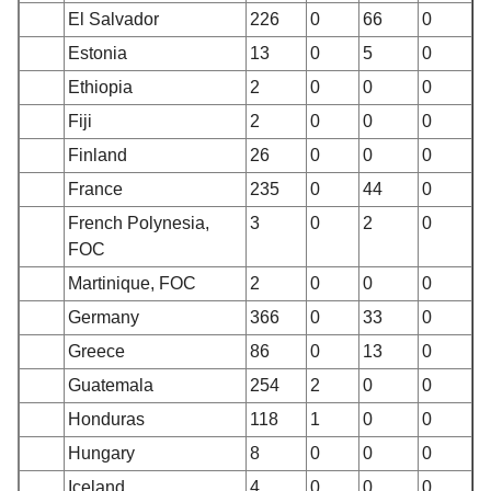
El Salvador
226
0
66
0
Estonia
13
0
5
0
Ethiopia
2
0
0
0
Fiji
2
0
0
0
Finland
26
0
0
0
France
235
0
44
0
French Polynesia,
3
0
2
0
FOC
Martinique, FOC
2
0
0
0
Germany
366
0
33
0
Greece
86
0
13
0
Guatemala
254
2
0
0
Honduras
118
1
0
0
Hungary
8
0
0
0
Iceland
4
0
0
0