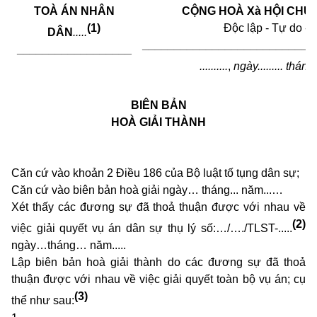
TOÀ ÁN NHÂN
CỘNG HOÀ Xà HỘI CHỦ 
(1)
Độc lập - Tự do -
DÂN
.....
___________________________
__________________
..........
,
ngày
.........
tháng
.
BIÊN BẢN
HOÀ GIẢI THÀNH
Căn cứ vào khoản 2 Điều 186 của Bộ luật tố tụng dân sự;
Căn cứ vào biên bản hoà giải ngày… tháng... năm...…
Xét thấy các đương sự đã thoả thuận được với nhau về
(2)
việc giải quyết vụ án dân sự thụ lý số:…/…./TLST-.....
ngày…tháng… năm.....
Lập biên bản hoà giải thành do các đương sự đã thoả
thuận được với nhau về việc giải quyết toàn bộ vụ án; cụ
(3)
thể như sau: