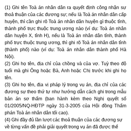
(1) Ghi tên Toà án nhân dân ra quyết định công nhận sự
thoả thuận của các đương sự; nếu là Toà án nhân dân cấp
huyện, thì cần ghi rõ Toà án nhân dân huyện gì thuộc tỉnh,
thành phố trực thuộc trung ương nào (ví dụ: Toà án nhân
dân huyện X, tỉnh H), nếu là Toà án nhân dân tỉnh, thành
phố trực thuộc trung ương, thì ghi rõ Toà án nhân dân
tỉnh
(thành phố) nào (ví dụ: Toà án nhân dân thành phố Hà
Nội)
.
(2) Ghi họ tên, địa chỉ của chồng và của vợ. Tuỳ theo độ
tuổi mà ghi Ông hoặc Bà, Anh hoặc Chị trước khi ghi họ
tên.
(3) Ghi họ tên, địa vị pháp lý trong vụ án, địa chỉ của các
đương sự theo thứ tự như hướng dẫn cách ghi trong mẫu
bản án sơ thẩm (ban hành kèm theo Nghị quyết số
01/2005/NQ-HĐTP ngày 31-3-2005 của Hội đồng Thẩm
phán Toà án nhân dân tối cao).
(4) Ghi đầy đủ lần lượt các thoả thuận của các đương sự
về từng vấn đề phải giải quyết trong vụ án đã được thể