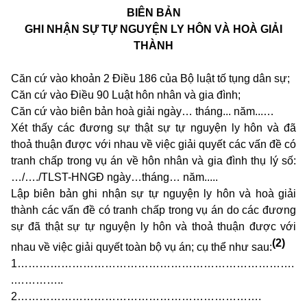
BIÊN BẢN
GHI NHẬN SỰ TỰ NGUYỆN LY HÔN VÀ HOÀ GIẢI
THÀNH
Căn cứ vào khoản 2 Điều 186 của Bộ luật tố tụng dân sự;
Căn cứ vào Điều 90 Luật hôn nhân và gia đình;
Căn cứ vào biên bản hoà giải ngày… tháng... năm...…
Xét thấy các đương sự thật sự tự nguyện ly hôn và đã
thoả thuận được với nhau về việc giải quyết các vấn đề có
tranh chấp trong vụ án về hôn nhân và gia đình thụ lý số:
…/…./TLST-HNGĐ ngày…tháng… năm.....
Lập biên bản ghi nhận sự tự nguyện ly hôn và hoà giải
thành các vấn đề có tranh chấp trong vụ án do các đương
sự đã thật sự tự nguyện ly hôn và thoả thuận được với
(2)
nhau về việc giải quyết toàn bộ vụ án; cụ thể như sau:
1………………………………………………………………….
.…………..
2………………………………………………………….