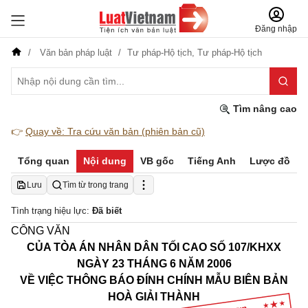
Đăng nhập
Văn bản pháp luật
Tư pháp-Hộ tịch,
Tư pháp-Hộ tịch
Tìm nâng cao
👉
Quay về: Tra cứu văn bản (phiên bản cũ)
Tổng quan
Nội dung
VB gốc
Tiếng Anh
Lược đồ
Lưu
Tìm từ trong trang
Tình trạng hiệu lực:
Đã biết
CÔNG VĂN
CỦA TÒA ÁN NHÂN DÂN TỐI CAO SỐ 107/KHXX
NGÀY 23 THÁNG 6 NĂM 2006
VỀ VIỆC THÔNG BÁO ĐÍNH CHÍNH MẪU BIÊN BẢN
HOÀ GIẢI THÀNH