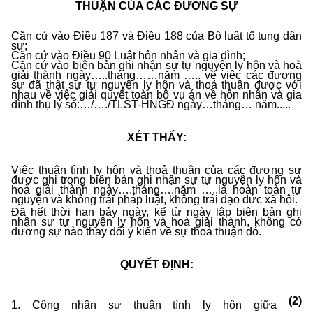
THUẬN CỦA CÁC ĐƯƠNG SỰ
Căn cứ vào Điều 187 và Điều 188 của Bộ luật tố tụng dân
sự;
Căn cứ vào Điều 90 Luật hôn nhân và gia đình;
Căn cứ vào biên bản ghi nhận sự tự nguyện ly hôn và hoà
giải thành ngày…..tháng……năm ….. về việc các đương
sự đã thật sự tự nguyện ly hôn và thoả thuận được với
nhau về việc giải quyết toàn bộ vụ án về hôn nhân và gia
đình thụ lý
số:…/…./TLST-HNGĐ ngày…tháng… năm.....
XÉT THẤY:
Việc thuận tình ly hôn và thoả thuận của các đương sự
được ghi trong biên bản ghi nhận sự tự nguyện ly hôn và
hoà giải thành ngày….tháng….năm …..là hoàn toàn tự
nguyện và không trái pháp luật, không trái đạo đức xã hội.
Đã hết thời hạn bảy ngày, kể từ ngày lập biên bản ghi
nhận sự tự nguyện ly hôn và hoà giải thành, không có
đương sự nào thay đổi ý kiến về sự thoả thuận đó.
QUYẾT ĐỊNH:
(2)
1. Công nhận sự thuận tình ly hôn giữa