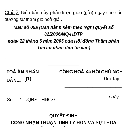
Chú ý:
Biên bản này phải được giao (gửi) ngay cho các
đương sự tham gia hoà giải.
Mẫu số
09a
(Ban hành kèm theo Nghị quyết số
02/2006/NQ-HĐTP
ngày 12 tháng 5 năm 2006 của Hội đồng Thẩm phán
Toà án nhân dân tối cao)
______________________________________________
____________
TOÀ ÁN NHÂN
CỘNG HOÀ Xà HỘI CHỦ NGHĨA
(1)
Độc lập - 
DÂN
........
________________________
___________________
....
, ngày
......
Số:
...../.....
/QĐST-HNGĐ
QUYẾT ĐỊNH
CÔNG NHẬN THUẬN TÌNH LY HÔN VÀ SỰ THOẢ