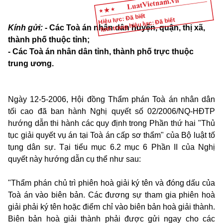
Hiệu lực: Đã biết
Tình trạng hiệu lực: Đã biết
Kính gửi:
- Các Toà án nhân dân huyện, quận, thị xã,
thành phố thuộc tỉnh;
- Các Toà án nhân dân tỉnh, thành phố trực thuộc
trung ương.
Ngày 12-5-2006, Hội đồng Thẩm phán Toà án nhân dân
tối cao đã ban hành Nghị quyết số 02/2006/NQ-HĐTP
hướng dẫn thi hành các quy định trong Phần thứ hai "Thủ
tục giải quyết vụ án tại Toà án cấp sơ thẩm" của Bộ luật tố
tụng dân sự.
Tại tiểu mục 6.2
mục 6 Phần II của Nghị
quyết này hướng dẫn cụ thể như sau:
"Thẩm phán chủ trì phiên hoà giải ký tên và đóng dấu của
Toà án vào biên bản. Các đương sự tham gia phiên hoà
giải phải ký tên hoặc điểm chỉ vào biên bản hoà giải thành.
Biên bản hoà giải thành phải được gửi ngay cho các