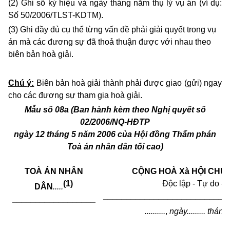
(2) Ghi số ký hiệu và ngày tháng năm thụ lý vụ án (ví dụ:
Số 50/2006/TLST-KDTM).
(3) Ghi đầy đủ cụ thể từng vấn đề phải giải quyết trong vụ
án mà các đương sự đã thoả thuận được với nhau theo
biên bản hoà giải.
Chú ý:
Biên bản hoà giải thành phải được giao (gửi) ngay
cho các đương sự tham gia hoà giải.
Mẫu số 08a (Ban hành kèm theo Nghị quyết số
02/2006/NQ-HĐTP
ngày 12
tháng 5 năm 2006 của Hội đồng Thẩm phán
Toà án nhân dân tối cao)
TOÀ ÁN NHÂN
CỘNG HOÀ Xà HỘI CHỦ 
(1)
Độc lập - Tự do -
DÂN
.....
___________________________
__________________
..........
,
ngày
.........
tháng
.