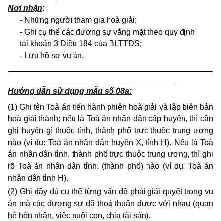
Nơi nhận
:
- Những người tham gia hoà giải;
- Ghi cụ thể các đương sự vắng mặt theo quy định
tại khoản 3 Điều 184 của BLTTDS;
- Lưu hồ sơ vụ án.
______________________________________________
_____________________________
Hướng dẫn sử dụng mẫu số 08a:
(1) Ghi tên Toà án tiến hành phiên hoà giải và lập biên bản
hoà giải thành; nếu là Toà án nhân dân cấp huyện, thì
cần
ghi huyện gì thuộc tỉnh, thành phố trực
thuộc trung ương
nào (ví dụ: Toà án nhân dân huyện X, tỉnh H). Nếu là Toà
án nhân dân tỉnh, thành phố trực thuộc trung ương, thì ghi
rõ Toà án nhân dân tỉnh, (thành phố) nào (ví dụ: Toà án
nhân dân tỉnh H).
(2) Ghi đầy đủ cụ thể từng vấn đề phải giải quyết trong vụ
án mà các đương sự đã thoả thuận được với nhau (quan
hệ hôn nhân, việc nuôi con, chia tài sản).