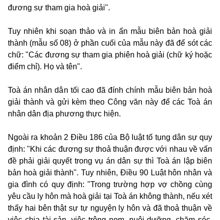
đương sự tham gia hoà giải".
Tuy nhiên khi soạn thảo và in ấn mẫu biên bản hoà giải
thành (mẫu số 08) ở phần cuối của mẫu này đã để sót các
chữ: "Các đương sự tham gia phiên hoà giải (chữ ký hoặc
điểm chỉ). Họ và tên".
Toà án nhân dân tối cao đã đính chính mẫu biên bản hoà
giải thành và gửi kèm theo Công văn này để các Toà án
nhân dân địa phương thực hiện.
Ngoài ra khoản 2 Điều 186 của Bộ luật tố tụng dân sự quy
định: "Khi các đương sự thoả thuận được với nhau về vấn
đề phải giải quyết trong vụ án dân sự thì Toà án lập biên
bản hoà giải thành". Tuy nhiên, Điều 90 Luật hôn nhân và
gia đình có quy định: "Trong trường hợp vợ chồng cùng
yêu cầu ly hôn mà hoà giải tại Toà án không thành, nếu xét
thấy hai bên thật sự tự nguyện ly hôn và đã thoả thuận về
việc chia tài sản, việc trông nom, nuôi dưỡng, chăm sóc,