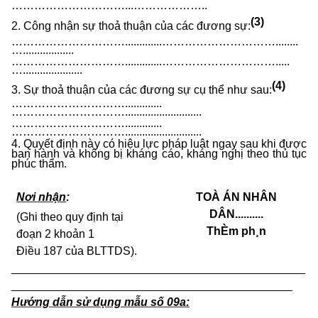
…………………………...………………..
(3)
2. Công nhận sự thoả thuận của các đương sự:
………………………….............…………………………........
…..................
………………………….............………………………….....
….....................
(4)
3. Sự thoả thuận của các đương sự cụ thể như sau:
………………………….............
…………………………...........................
………………………….............
…………………………...........................
4. Quyết định này có hiệu lực pháp luật ngay sau khi được
ban hành và không bị kháng cáo, kháng nghị theo thủ tục
phúc thẩm.
Nơi nhận
:
TOÀ ÁN NHÂN
DÂN
..........
(Ghi theo quy định tại
ThÈm ph¸n
đoạn 2 khoản 1
Điều 187 của BLTTDS).
______________________________________________
____________________________________________
Hướng dẫn sử dụng mẫu số 09a: