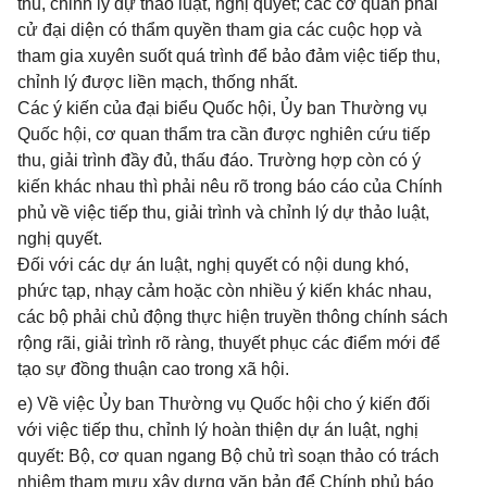
thu, chỉnh lý dự thảo luật, nghị quyết; các cơ quan phải
cử đại diện có thẩm quyền tham gia các cuộc họp và
tham gia xuyên suốt quá trình để bảo đảm việc tiếp thu,
chỉnh lý được liền mạch, thống nhất.
Các ý kiến của đại biểu Quốc hội, Ủy ban Thường vụ
Quốc hội, cơ quan thẩm tra cần được nghiên cứu tiếp
thu, giải trình đầy đủ, thấu đáo. Trường hợp còn có ý
kiến khác nhau thì phải nêu rõ trong báo cáo của Chính
phủ về việc tiếp thu, giải trình và chỉnh lý dự thảo luật,
nghị quyết.
Đối với các dự án luật, nghị quyết có nội dung khó,
phức tạp, nhạy cảm hoặc còn nhiều ý kiến khác nhau,
các bộ phải chủ động thực hiện truyền thông chính sách
rộng rãi, giải trình rõ ràng, thuyết phục các điểm mới để
tạo sự đồng thuận cao trong xã hội.
e) Về việc Ủy ban Thường vụ Quốc hội cho ý kiến đối
với việc tiếp thu, chỉnh lý hoàn thiện dự án luật, nghị
quyết: Bộ, cơ quan ngang Bộ chủ trì soạn thảo có trách
nhiệm tham mưu xây dựng văn bản để Chính phủ báo