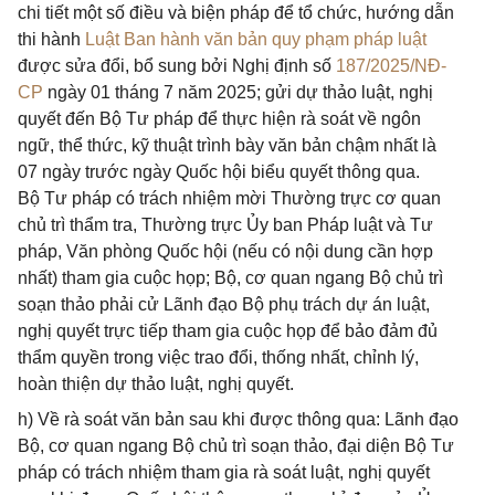
chi tiết một số điều và biện pháp để tổ chức, hướng dẫn
thi hành
Luật Ban hành văn bản quy phạm pháp luật
được sửa đổi, bổ sung bởi Nghị định số
187/2025/NĐ-
CP
ngày 01 tháng 7 năm 2025; gửi dự thảo luật, nghị
quyết đến Bộ Tư pháp để thực hiện rà soát về ngôn
ngữ, thể thức, kỹ thuật trình bày văn bản chậm nhất là
07 ngày trước ngày Quốc hội biểu quyết thông qua.
Bộ Tư pháp có trách nhiệm mời Thường trực cơ quan
chủ trì thẩm tra, Thường trực Ủy ban Pháp luật và Tư
pháp, Văn phòng Quốc hội (nếu có nội dung cần hợp
nhất) tham gia cuộc họp; Bộ, cơ quan ngang Bộ chủ trì
soạn thảo phải cử Lãnh đạo Bộ phụ trách dự án luật,
nghị quyết trực tiếp tham gia cuộc họp để bảo đảm đủ
thẩm quyền trong việc trao đổi, thống nhất, chỉnh lý,
hoàn thiện dự thảo luật, nghị quyết.
h) Về rà soát văn bản sau khi được thông qua: Lãnh đạo
Bộ, cơ quan ngang Bộ chủ trì soạn thảo, đại diện Bộ Tư
pháp có trách nhiệm tham gia rà soát luật, nghị quyết