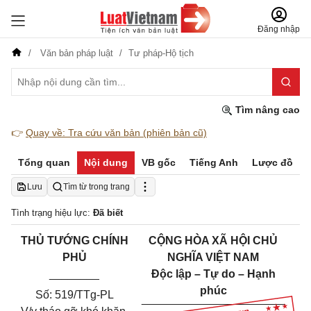
Đăng nhập
Văn bản pháp luật
Tư pháp-Hộ tịch
Tìm nâng cao
👉
Quay về: Tra cứu văn bản (phiên bản cũ)
Tổng quan
Nội dung
VB gốc
Tiếng Anh
Lược đồ
Lưu
Tìm từ trong trang
Tình trạng hiệu lực:
Đã biết
THỦ TƯỚNG CHÍNH
CỘNG HÒA XÃ HỘI CHỦ
PHỦ
NGHĨA VIỆT NAM
________
Độc lập – Tự do – Hạnh
phúc
Số: 519/TTg-PL
________
_________
______