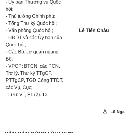
- Ủy ban Thường vụ Quốc
hội;
- Thủ tướng Chính phủ;
- Tổng Thư ký Quốc hội;
- Văn phòng Quốc hội;
Lê Tiến Châu
- HĐDT và các Ủy ban của
Quốc hội;
- Các Bộ, cơ quan ngang
Bộ;
- VPCP: BTCN, các PCN,
Trợ lý, Thư ký TTgCP,
PTTgCP, TGĐ Cổng TTĐT,
các Vụ, Cục;
- Lưu: VT, PL (2). 13
Lã Nga