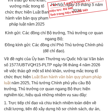
V/v tháo gỡ khó khăn,
Hà Nội, ngày 15 tháng 5 năm
vướng mắc trong tổ
Hiệu lực: Đã biết
Tình trạng hiệu lực: Đã biết
2026
chức thực hiện Luật Ban
hành văn bản
quy phạm
pháp luật năm 2025
Kính gửi: Các đồng chí Bộ trưởng, Thủ trưởng cơ quan
ngang Bộ;
Đồng kính gửi: Các đồng chí Phó Thủ tướng Chính phủ
(để chỉ đạo).
Về đề nghị của Ủy ban Thường vụ Quốc hội tại Văn bản
số 1577/UBTVQH15-PLTP ngày 06 tháng 4 năm 2026
về việc tháo gỡ một số khó khăn, vướng mắc trong tổ
chức thực hiện
Luật Ban hành văn bản quy phạm pháp
luật
năm 2025, Thủ tướng Chính phủ yêu cầu Bộ
trưởng, Thủ trưởng cơ quan ngang Bộ thực hiện
nghiêm túc, hiệu quả những nhiệm vụ sau đây:
1. Trực tiếp chỉ đạo và chịu trách nhiệm toàn diện về
chất lượng, tiến độ xây dựng hồ sơ chính sách, dự án,