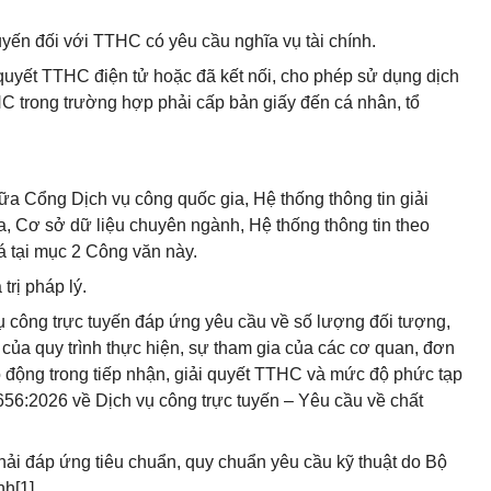
uyến đối với TTHC có yêu cầu nghĩa vụ tài chính.
i quyết TTHC điện tử hoặc đã kết nối, cho phép sử dụng dịch
HC trong trường hợp phải cấp bản giấy đến cá nhân, tổ
iữa Cổng Dịch vụ công quốc gia, Hệ thống thông tin giải
, Cơ sở dữ liệu chuyên ngành, Hệ thống thông tin theo
 tại mục 2 Công văn này.
trị pháp lý.
ụ công trực tuyến đáp ứng yêu cầu về số lượng đối tượng,
của quy trình thực hiện, sự tham gia của các cơ quan, đơn
o động trong tiếp nhận, giải quyết TTHC và mức độ phức tạp
56:2026 về Dịch vụ công trực tuyến – Yêu cầu về chất
hải đáp ứng tiêu chuẩn, quy chuẩn yêu cầu kỹ thuật do Bộ
h[1].