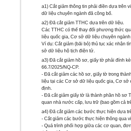
a1) Cắt giảm thông tin phải điền dựa trên 
dữ liệu chuyên ngành đã công bố.
a2) Đã cắt giảm TTHC dựa trên dữ liệu.
Các TTHC có thể thay đổi phương thức quản
liệu quốc gia, Cơ sở dữ liệu chuyên ngành
Ví dụ: Cắt giảm (bãi bỏ) thủ tục xác nhận t
sở dữ liệu hộ tịch điện tử.
a3) Đã cắt giảm hồ sơ, giấy tờ phải đính kè
66.7/2025/NQ-CP.
- Đã cắt giảm các hồ sơ, giấy tờ trong thà
liệu tại các Cơ sở dữ liệu quốc gia, Cơ sở
định.
- Đã cắt giảm giấy tờ là thành phần hồ s
quan nhà nước cấp, lưu trữ (bao gồm cả tr
a4) Đã cắt giảm các bước thực hiện dựa trên
- Cắt giảm các bước thực hiện thông qua việ
- Quá trình phối hợp giữa các cơ quan, đơn