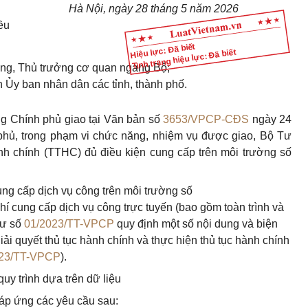
Hà Nội, ngày 28 tháng 5 năm 2026
ều
Hiệu lực: Đã biết
Tình trạng hiệu lực: Đã biết
ởng, Thủ trưởng cơ quan ngang Bộ;
ch Ủy ban nhân dân các tỉnh, thành phố.
g Chính phủ giao tại Văn bản số
3653/VPCP-CĐS
ngày 24
hủ, trong phạm vi chức năng, nhiệm vụ được giao, Bộ Tư
nh chính (TTHC) đủ điều kiện cung cấp trên môi trường số
ng cấp dịch vụ công trên môi trường số
hí cung cấp dịch vụ công trực tuyến (bao gồm toàn trình và
tư số
01/2023/TT-VPCP
quy định một số nội dung và biện
iải quyết thủ tục hành chính và thực hiện thủ tục hành chính
023/TT-VPCP
).
quy trình dựa trên dữ liệu
đáp ứng các yêu cầu sau: