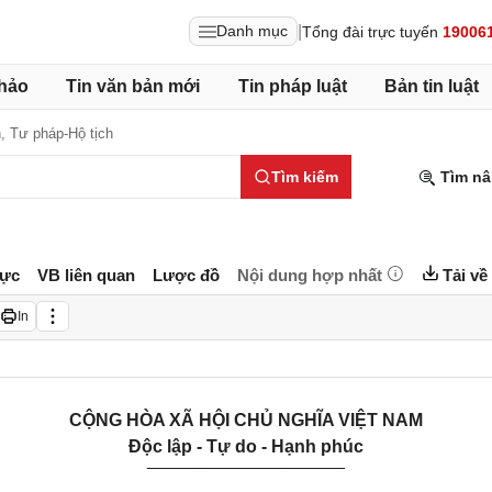
|
Danh mục
Tổng đài trực tuyến
19006
hảo
Tin văn bản mới
Tin pháp luật
Bản tin luật
h,
Tư pháp-Hộ tịch
Tìm kiếm
Tìm nâ
lực
VB liên quan
Lược đồ
Nội dung hợp nhất
Tải về
In
CỘNG HÒA XÃ HỘI CHỦ NGHĨA VIỆT NAM
Độc lập - Tự do - Hạnh phúc
____________________