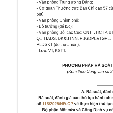
- Văn phòng Trung ương Đảng;
- Cơ quan Thường trực Ban Chỉ đạo 57 c
phủ;
- Văn phòng Chính phủ;
- Bộ trưởng (để b/c);
- Văn phòng Bộ, các Cục: CNTT, HCTP, B
QLTHADS, ĐK&BTNN, PBGDPL&TGPL,
PLDSKT (để thực hiện);
- Lưu: VT, KSTT.
PHƯƠNG PHÁP RÀ SOÁT,
(Kèm theo Công văn số 
______
A. Rà soát, đánh
Rà soát, đánh giá các thủ tục hành chí
số
118/2025/NĐ-CP
về thực hiện thủ tục
Bộ phận Một cửa và Cổng Dịch vụ côn