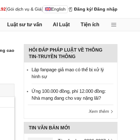
|
|
192
Gói dịch vụ & Giá
English
Đăng ký
/ Đăng nhập
Luật sư tư vấn
AI Luật
Tiện ích
HỎI ĐÁP PHÁP LUẬT VỀ THÔNG
ng cao
TIN-TRUYỀN THÔNG
Lập fanpage giả mạo có thể bị xử lý
hình sự
Ứng 100.000 đồng, phí 12.000 đồng:
Nhà mạng đang cho vay nặng lãi?
Xem thêm
TIN VĂN BẢN MỚI