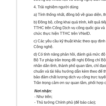
4. Trải nghiệm người dùng
a) Tính thống nhất, đồng bộ về giao diện, 
b) Đồng bộ, công khai quá trình, kết quả t
TTHC trên Cổng Dịch vụ công quốc gia và k
chức thực hiện TTHC trên VNeID.
c) Các yêu cầu kỹ thuật khác theo quy định
Công nghệ.
d) Có tính năng phản hồi, đánh giá mức độ h
Bộ Tư pháp trân trọng đề nghị Đồng chí B
nhân dân tỉnh, thành phố quan tâm, chỉ đạ
chuẩn và tài liệu hướng dẫn kèm theo để th
bảo đảm chất lượng dịch vụ công trực tuyế
Trân trọng cảm ơn sự quan tâm, phối hợp c
Nơi nhận:
- Như trên;
- Thủ tướng Chính phủ (để báo cáo);