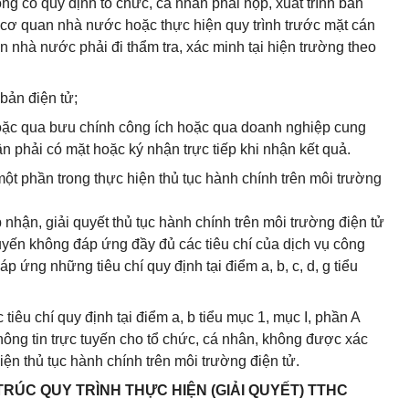
ông có quy định tổ chức, cá nhân phải nộp, xuất trình bản
i cơ quan nhà nước hoặc thực hiện quy trình trước mặt cán
n nhà nước phải đi thẩm tra, xác minh tại hiện trường theo
 bản điện tử;
hoặc qua bưu chính công ích hoặc qua doanh nghiệp cung
n phải có mặt hoặc ký nhận trực tiếp khi nhận kết quả.
 một phần trong thực hiện thủ tục hành chính trên môi trường
 nhận, giải quyết thủ tục hành chính trên môi trường điện tử
tuyến không đáp ứng đầy đủ các tiêu chí của dịch vụ công
p ứng những tiêu chí quy định tại điểm a, b, c, d, g tiểu
tiêu chí quy định tại điểm a, b tiểu mục 1, mục I, phần A
hông tin trực tuyến cho tổ chức, cá nhân, không được xác
hiện thủ tục hành chính trên môi trường điện tử.
 TRÚC QUY TRÌNH THỰC HIỆN (GIẢI QUYẾT) TTHC