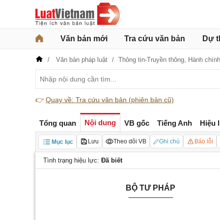
Văn bản mới
Tra cứu văn bản
Dự t
Văn bản pháp luật
Thông tin-Truyền thông,
Hành chín
👉
Quay về: Tra cứu văn bản (phiên bản cũ)
Nội dung
Tổng quan
VB gốc
Tiếng Anh
Hiệu 
Lưu
Theo dõi VB
Ghi chú
Báo lỗi
Mục lục
Tình trạng hiệu lực:
Đã biết
BỘ TƯ PHÁP
__________