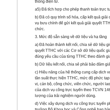
thông điện tử.
a5) Đã tích hợp cho phép thanh toán trực t
b) Đã có quy trình số hóa, cấp kết quả giả
vụ bưu chính để gửi kết quả giải quyết TT
chức.
3. Mức độ sẵn sàng về dữ liệu và hạ tầng
a) Đã hoàn thành kết nối, chia sẻ dữ liệu g
quyết TTHC với các Cơ sở dữ liệu quốc gia
đúng yêu cầu của từng TTHC theo đánh giá
b) Dữ liệu kết nối, chia sẻ phải bảo đảm giá 
c) Hiệu năng của hệ thống cung cấp dịch v
tần suất thực hiện TTHC, mức độ phức tạp 
vị, cán bộ, công chức, viên chức, người la
của dịch vụ công trực tuyến theo TCVN 146
lượng của trải nghiệm người dùng.
d) Việc xây dựng dịch vụ công trực tuyến p
trưởng Bộ Khoa học và Công nghệ ban hàn