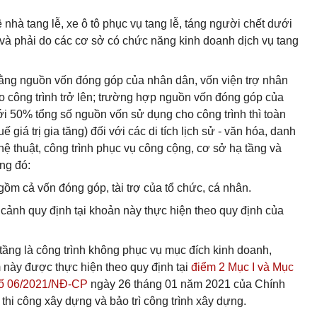
 nhà tang lễ, xe ô tô phục vụ tang lễ, táng người chết dưới
và phải do các cơ sở có chức năng kinh doanh dịch vụ tang
bằng nguồn vốn đóng góp của nhân dân, vốn viện trợ nhân
 công trình trở lên; trường hợp nguồn vốn đóng góp của
i 50% tổng số nguồn vốn sử dụng cho công trình thì toàn
ế giá trị gia tăng) đối với các di tích lịch sử - văn hóa, danh
hệ thuật, công trình phục vụ công cộng, cơ sở hạ tầng và
ng đó:
m cả vốn đóng góp, tài trợ của tổ chức, cá nhân.
g cảnh quy định tại khoản này thực hiện theo quy định của
tầng là công trình không phục vụ mục đích kinh doanh,
m này được thực hiện theo quy định tại
điểm 2 Mục I và
Mục
 số 06/2021/NĐ-CP
ngày 26 tháng 01 năm 2021 của Chính
, thi công xây dựng và bảo trì công trình xây dựng.