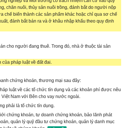
ng nghiệp và Môi trường có trách nhiệm căn cứ vào quy
ồng, chăn nuôi, thủy sản nuôi trồng, đánh bắt do người nộp
ưa chế biến thành các sản phẩm khác hoặc chỉ qua sơ chế
xuất, đánh bắt bán ra và ở khâu nhập khẩu theo quy định
án cho người đang thuê. Trong đó, nhà ở thuộc tài sản
của pháp luật về đất đai.
 doanh chứng khoán, thương mại sau đây:
pháp luật về các tổ chức tín dụng và các khoản phí được nêu
ủ Việt Nam với Bên cho vay nước ngoài.
g phải là tổ chức tín dụng.
iới chứng khoán, tự doanh chứng khoán, bảo lãnh phát
oán, quản lý quỹ đầu tư chứng khoán, quản lý danh mục