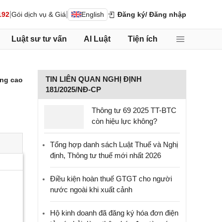
|
|
192
Gói dịch vụ & Giá
English
Đăng ký
/ Đăng nhập
Luật sư tư vấn
AI Luật
Tiện ích
TIN LIÊN QUAN NGHỊ ĐỊNH
ng cao
181/2025/NĐ-CP
Thông tư 69 2025 TT-BTC
còn hiệu lực không?
Tổng hợp danh sách Luật Thuế và Nghị
định, Thông tư thuế mới nhất 2026
Điều kiện hoàn thuế GTGT cho người
nước ngoài khi xuất cảnh
Hộ kinh doanh đã đăng ký hóa đơn điện