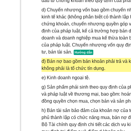
đầu tư chứng khoán theo quy định của phá
d) Chuyển nhượng vốn bao gồm chuyển như
kinh tế khác (không phân biệt có thành lậ
chứng khoán, chuyển nhượng quyền góp vố
định của pháp luật, kể cả trường hợp bán 
doanh và doanh nghiệp mua kế thừa toàn b
của pháp luật. Chuyển nhượng vốn quy đị
tư, bán tài sản.
đ) Bán nợ bao gồm bán khoản phải trả và k
không phải là tổ chức tín dụng.
e) Kinh doanh ngoại tệ.
g) Sản phẩm phái sinh theo quy định của ph
và pháp luật về thương mại, bao gồm: hoán
đồng quyền chọn mua, chọn bán và sản ph
h) Bán tài sản bảo đảm của khoản nợ của
phủ thành lập có chức năng mua, bán nợ để
Bộ Tài chính quy định chi tiết các dịch 