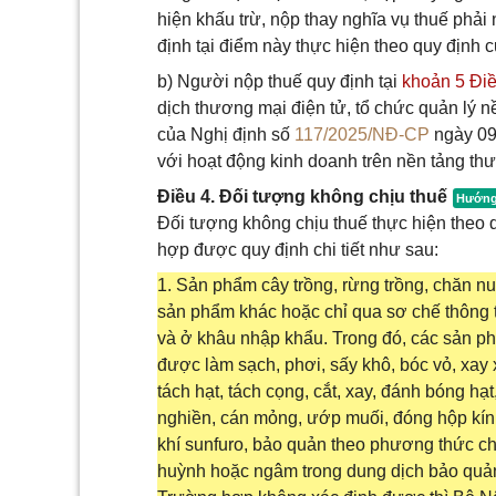
hiện khấu trừ, nộp thay nghĩa vụ thuế phả
định tại điểm này thực hiện theo quy định c
b) Người nộp thuế quy định tại
khoản 5 Điều
dịch thương mại điện tử, tổ chức quản lý n
của Nghị định số
117/2025/NĐ-CP
ngày 09
với hoạt động kinh doanh trên nền tảng thư
Điều 4. Đối tượng không chịu thuế
Đối tượng không chịu thuế thực hiện theo q
hợp được quy định chi tiết như sau:
1. Sản phẩm cây trồng, rừng trồng, chăn nu
sản phẩm khác hoặc chỉ qua sơ chế thông t
và ở khâu nhập khẩu. Trong đó, các sản p
được làm sạch, phơi, sấy khô, bóc vỏ, xay 
tách hạt, tách cọng, cắt, xay, đánh bóng hạt
nghiền, cán mỏng, ướp muối, đóng hộp kín 
khí sunfuro, bảo quản theo phương thức cho
huỳnh hoặc ngâm trong dung dịch bảo quản