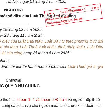
Hà Nội, ngày 01 tháng 7 năm 2025
NGHỊ ĐỊNH
 một số điều của Luật Thuế giá trị gia tăng
Hiệu lực: Đã biết
Tình trạng hiệu lực: Đã biết
_____________
y 18 tháng 02 năm 2025;
y 26 tháng 11 năm 2024;
ố điều của Luật Đấu thầu, Luật Đầu tư theo phương thức đối
trị gia tăng, Luật Thuế xuất khẩu, thuế nhập khẩu, Luật Đầu
g tài sản công
ngày 25 tháng 6 năm 2025;
chính;
ịnh chi tiết thi hành một số điều của
Luật Thuế giá trị gia
Chương I
G QUY ĐỊNH CHUNG
p thuế tại
khoản 1, 4 và khoản 5 Điều 4
và người nộp thuế
 cung cấp dịch vụ cho người mua là tổ chức kinh doanh tại