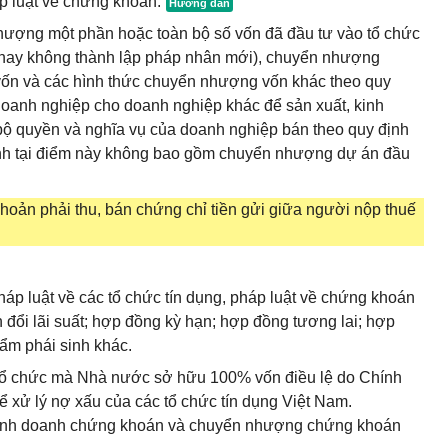
p luật về chứng khoán.
ợng một phần hoặc toàn bộ số vốn đã đầu tư vào tổ chức
p hay không thành lập pháp nhân mới), chuyển nhượng
n và các hình thức chuyển nhượng vốn khác theo quy
doanh nghiệp cho doanh nghiệp khác để sản xuất, kinh
ộ quyền và nghĩa vụ của doanh nghiệp bán theo quy định
nh tại điểm này không bao gồm chuyển nhượng dự án đầu
hoản phải thu, bán chứng chỉ tiền gửi giữa người nộp thuế
áp luật về các tổ chức tín dụng, pháp luật về chứng khoán
 đổi lãi suất; hợp đồng kỳ hạn; hợp đồng tương lai; hợp
ẩm phái sinh khác.
 tổ chức mà Nhà nước sở hữu 100% vốn điều lệ do Chính
 xử lý nợ xấu của các tổ chức tín dụng Việt Nam.
vụ kinh doanh chứng khoán và chuyển nhượng chứng khoán