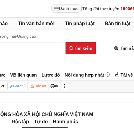
|
Danh mục
Tổng đài trực tuyến
19006
hảo
Tin văn bản mới
Tin pháp luật
Bản tin luật
ương mại-Quảng cáo
Tìm kiếm
Tìm nâ
lực
VB liên quan
Lược đồ
Nội dung hợp nhất
Tải về
 VB
Ghi chú
Báo lỗi
In
ỘNG HÒA XÃ HỘI CHỦ NGHĨA VIỆT NAM
Độc lập – Tự do – Hạnh phúc
_________________