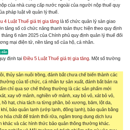
i nộp của nhà cung cấp nước ngoài của người nộp thuế quy
ủa pháp luật về quản lý thuế.
 4 Luật Thuế giá trị gia tăng
là tổ chức quản lý sàn giao
ền tảng số có chức năng thanh toán thực hiện theo quy định
 tháng 6 năm 2025 của Chính phủ quy định quản lý thuế đối
ơng mại điện tử, nền tảng số của hộ, cá nhân.
uy định tại
Điều 5 Luật Thuế giá trị gia tăng
. Một số trường
ôi, thủy sản nuôi trồng, đánh bắt chưa chế biến thành các
hường của tổ chức, cá nhân tự sản xuất, đánh bắt bán ra
hẩm chỉ qua sơ chế thông thường là các sản phẩm mới
xát, xay vỡ mảnh, nghiền vỡ mảnh, xay bỏ vỏ, xát bỏ vỏ,
, hồ hạt, chia tách ra từng phần, bỏ xương, băm, lột da,
khí, bảo quản lạnh (ướp lạnh, đông lạnh), bảo quản bằng
 hóa chất để tránh thối rữa, ngâm trong dung dịch lưu
 khác và các hình thức bảo quản thông thường khác.