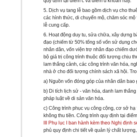
quy định tại điểm c và điểm d khoản này.
5. Dịch vụ tang lễ bao gồm dịch vụ cho thuê
các hình thức, di chuyển mộ, chăm sóc mộ 
lễ cung cấp.
6. Hoạt động duy tu, sửa chữa, xây dựng 
đạo (chiếm từ 50% tổng số vốn sử dụng cho
nhân dân, vốn viện trợ nhân đạo chiếm dướ
bộ giá trị công trình thuộc đối tượng chịu thu
lam thắng cảnh, các công trình văn hóa, ng
nhà ở cho đối tượng chính sách xã hội. Tro
a) Nguồn vốn đóng góp của nhân dân bao gồ
b) Di tích lịch sử - văn hóa, danh lam thắn
pháp luật về di sản văn hóa.
c) Công trình phục vụ công cộng, cơ sở hạ 
không thu tiền. Công trình quy định tại điể
III Phụ lục I ban hành kèm theo Nghị định
phủ quy định chi tiết về quản lý chất lượng