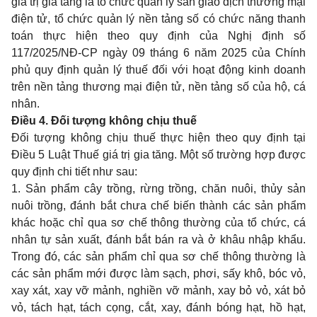
giá trị gia tăng là tổ chức quản lý sàn giao dịch thương mại
điện tử, tổ chức quản lý nền tảng số có chức năng thanh
toán thực hiện theo quy định của Nghị định số
117/2025/NĐ-CP ngày 09 tháng 6 năm 2025 của Chính
phủ quy định quản lý thuế đối với hoạt động kinh doanh
trên nền tảng thương mại điện tử, nền tảng số của hộ, cá
nhân.
Điều 4. Đối tượng không chịu thuế
Đối tượng không chịu thuế thực hiện theo quy định tại
Điều 5 Luật Thuế giá trị gia tăng. Một số trường hợp được
quy định chi tiết như sau:
1. Sản phẩm cây trồng, rừng trồng, chăn nuôi, thủy sản
nuôi trồng, đánh bắt chưa chế biến thành các sản phẩm
khác hoặc chỉ qua sơ chế thông thường của tổ chức, cá
nhân tự sản xuất, đánh bắt bán ra và ở khâu nhập khẩu.
Trong đó, các sản phẩm chỉ qua sơ chế thông thường là
các sản phẩm mới được làm sạch, phơi, sấy khô, bóc vỏ,
xay xát, xay vỡ mảnh, nghiền vỡ mảnh, xay bỏ vỏ, xát bỏ
vỏ, tách hạt, tách cọng, cắt, xay, đánh bóng hạt, hồ hạt,