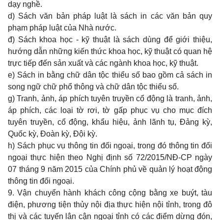
dạy nghề.
d) Sách văn bản pháp luật là sách in các văn bản quy
phạm pháp luật của Nhà nước.
đ) Sách khoa học - kỹ thuật là sách dùng để giới thiệu,
hướng dẫn những kiến thức khoa học, kỹ thuật có quan hệ
trực tiếp đến sản xuất và các ngành khoa học, kỹ thuật.
e) Sách in bằng chữ dân tộc thiểu số bao gồm cả sách in
song ngữ chữ phổ thông và chữ dân tộc thiểu số.
g) Tranh, ảnh, áp phích tuyên truyền cổ động là tranh, ảnh,
áp phích, các loại tờ rơi, tờ gấp phục vụ cho mục đích
tuyên truyền, cổ động, khẩu hiệu, ảnh lãnh tụ, Đảng kỳ,
Quốc kỳ, Đoàn kỳ, Đội kỳ.
h) Sách phục vụ thông tin đối ngoại, trong đó thông tin đối
ngoại thực hiện theo Nghị định số 72/2015/NĐ-CP ngày
07 tháng 9 năm 2015 của Chính phủ về quản lý hoạt động
thông tin đối ngoại.
9. Vận chuyển hành khách công cộng bằng xe buýt, tàu
điện, phương tiện thủy nội địa thực hiện nội tỉnh, trong đô
thị và các tuyến lân cận ngoại tỉnh có các điểm dừng đón,