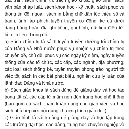
đặc san, sách chính trị, sách giáo khoa, giáo trình, sách
văn bản pháp luật, sách khoa học - kỹ thuật, sách phục vụ
thông tin đối ngoại, sách in bằng chữ dân tộc thiểu số và
tranh, ảnh, áp phích tuyên truyền cổ động, kể cả dưới
dạng băng hoặc đĩa ghi tiếng, ghi hình, dữ liệu điện tử;
tiền, in tiền. Trong đó:
a) Sách chính trị là sách tuyên truyền đường lối chính trị
của Đảng và Nhà nước phục vụ nhiệm vụ chính trị theo
chuyên đề, chủ đề, phục vụ các ngày kỷ niệm, ngày truyền
thống của các tổ chức, các cấp, các ngành, địa phương;
các loại sách thống kê, tuyên truyền phong trào người tốt
việc tốt; sách in các bài phát biểu, nghiên cứu lý luận của
lãnh đạo Đảng và Nhà nước.
b) Sách giáo khoa là sách dùng để giảng dạy và học tập
trong tất cả các cấp từ mầm non đến trung học phổ thông
(bao gồm cả sách tham khảo dùng cho giáo viên và học
sinh phù hợp với nội dung chương trình giáo dục).
c) Giáo trình là sách dùng để giảng dạy và học tập trong
các trường đại học, cao đẳng, trung học chuyên nghiệp và