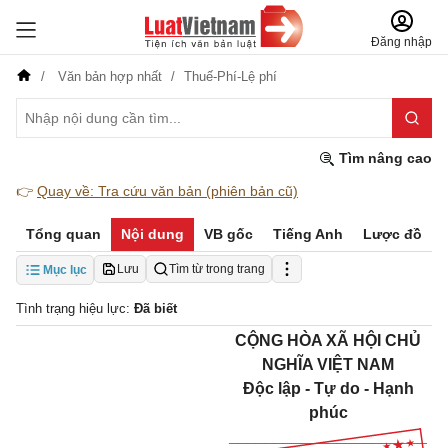
Đăng nhập
Văn bản hợp nhất
Thuế-Phí-Lệ phí
Tìm nâng cao
👉
Quay về: Tra cứu văn bản (phiên bản cũ)
Tổng quan
Nội dung
VB gốc
Tiếng Anh
Lược đồ
Lưu
Tìm từ trong trang
Mục lục
Tình trạng hiệu lực:
Đã biết
CỘNG HÒA XÃ HỘI CHỦ
NGHĨA VIỆT NAM
Độc lập - Tự do - Hạnh
phúc
______________________