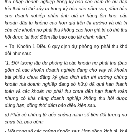
thu nhập doanh nghiệp trong kỳ báo cáo năm để bù đắp
tổn thất có thể xảy ra trong kỳ báo cáo năm sau; đảm bảo
cho doanh nghiệp phản ánh giá trị hàng tồn kho, các
khoản đầu tư không cao hơn giá trên thị trường và giá trị
của các khoản nợ phải thu không cao hơn giá trị có thể thu
hồi được tại thời điểm lập báo cáo tài chính năm.”
+ Tại Khoản 1 Điều 6 quy định dự phòng nợ phải thu khó
đòi như sau:
“1. Đối tượng lập dự phòng là các khoản nợ phải thu (bao
gồm cả các khoản doanh nghiệp đang cho vay và khoản
trái phiếu chưa đăng ký giao dịch trên thị trường chứng
khoán mà doanh nghiệp đang sở hữu) đã quá hạn thanh
toán và các khoản nợ phải thu chưa đến hạn thanh toán
nhưng có khả năng doanh nghiệp không thu hồi được
đúng hạn, đồng thời đảm bảo điều kiện sau:
a) Phải có chứng từ gốc chứng minh số tiền đối tượng nợ
chưa trả, bao gồm:
- Một trong số các chứng từ gốc sau: Hợp đồng kinh tế, khế