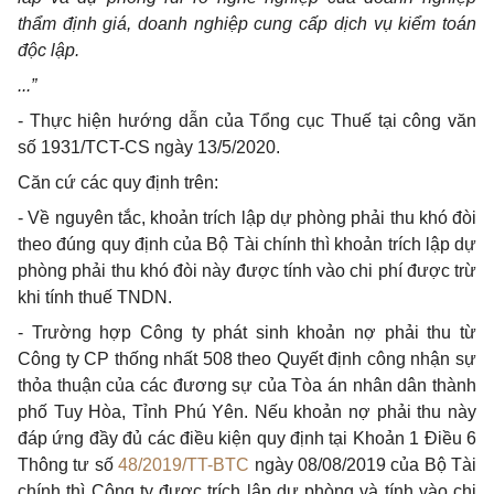
thẩm định giá, doanh nghiệp cung cấp dịch vụ kiểm toán
độc lập.
.
.
.”
- Thực hiện hướng dẫn của Tổng cục Thuế tại công văn
số 1931/TCT-CS ngày 13/5/2020.
Căn cứ các quy định trên:
- Về nguyên tắc, khoản trích lập dự phòng phải thu khó đòi
theo đúng quy định của Bộ Tài chính thì khoản trích lập dự
phòng phải thu khó đòi này được tính vào chi phí được trừ
khi tính thuế TNDN.
- Trường hợp Công ty phát sinh khoản nợ phải thu từ
Công ty CP thống nhất 508 theo Quyết định công nhận sự
thỏa thuận của các đương sự của Tòa án nhân dân thành
phố Tuy Hòa, Tỉnh Phú Yên. Nếu khoản nợ phải thu này
đáp ứng đầy đủ các điều kiện quy định tại Khoản 1 Điều 6
Thông tư số
48/2019/TT-BTC
ngày 08/08/2019 của Bộ Tài
chính thì Công ty được trích lập dự phòng và tính vào chi