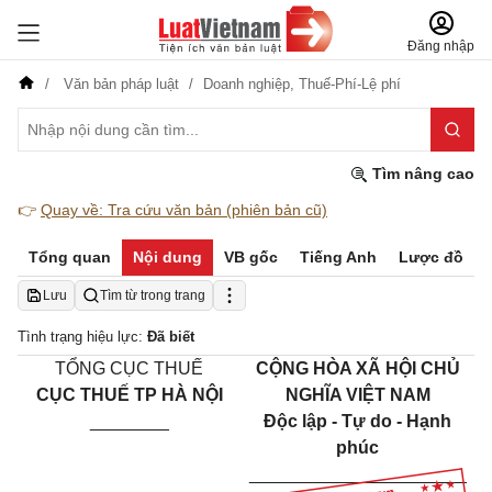
Đăng nhập
Văn bản pháp luật
Doanh nghiệp,
Thuế-Phí-Lệ phí
Tìm nâng cao
👉
Quay về: Tra cứu văn bản (phiên bản cũ)
Tổng quan
Nội dung
VB gốc
Tiếng Anh
Lược đồ
Lưu
Tìm từ trong trang
Tình trạng hiệu lực:
Đã biết
TỔNG CỤC THUẾ
CỘNG HÒA XÃ HỘI CHỦ
CỤC THUẾ TP HÀ NỘI
NGHĨA VIỆT NAM
________
Độc lập - Tự do - Hạnh
phúc
______________________