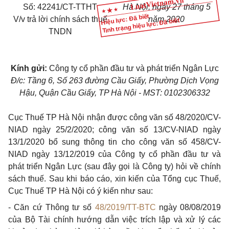
Số: 42241/CT-TTHT
Hà Nội, ngày 27 tháng 5
Hiệu lực: Đã biết
V/v trả lời chính sách thuế
năm 2020
Tình trạng hiệu lực: Đã biết
TNDN
Kính gửi:
Công ty cổ phần đầu tư và phát triển Ngân Lực
Đ/c: Tầng 6, Số 263 đường Cầu Giấy, Phường Dịch Vọng
Hậu, Quận Cầu Giấy, TP Hà Nội - MST: 0102306332
Cục Thuế TP Hà Nội nhận được công văn số 48/2020/CV-
NIAD ngày 25/2/2020; công văn số 13/CV-NIAD ngày
13/1/2020 bổ sung thông tin cho công văn số 458/CV-
NIAD ngày 13/12/2019 của Công ty cổ phần đầu tư và
phát triển Ngân Lực (sau đây gọi là Công ty) hỏi về chính
sách thuế. Sau khi báo cáo, xin kiến của Tổng cục Thuế,
Cục Thuế TP Hà Nội có ý kiến như sau:
- Căn cứ Thông tư số
48/2019/TT-BTC
ngày 08/08/2019
của Bộ Tài chính hướng dẫn việc trích lập và xử lý các