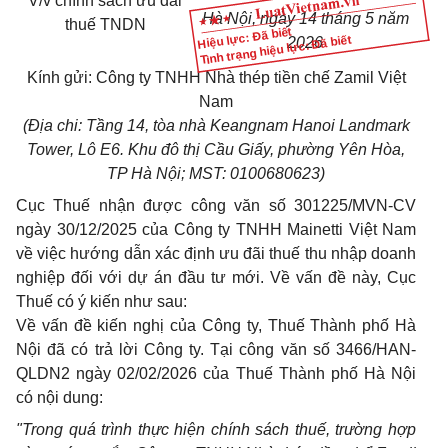
V/v chính sách ưu đãi
Hà Nội, ngày 14 tháng 5 năm
thuế TNDN
Hiệu lực: Đã biết
Tình trạng hiệu lực: Đã biết
2026
Kính gửi: Công ty TNHH Nhà thép tiền chế Zamil Việt
Nam
(Địa chi: Tầng 14, tòa nhà Keangnam Hanoi Landmark
Tower, Lô E6. Khu đô thị Cầu Giấy, phường Yên Hòa,
TP Hà Nội; MST: 0100680623)
Cục Thuế nhận được công văn số 301225/MVN-CV
ngày 30/12/2025 của Công ty TNHH Mainetti Việt Nam
về việc hướng dẫn xác định ưu đãi thuế thu nhập doanh
nghiệp đối với dự án đầu tư mới. Về vấn đề này, Cục
Thuế có ý kiến như sau:
Về vấn đề kiến nghị của Công ty, Thuế Thành phố Hà
Nội đã có trả lời Công ty. Tại công văn số 3466/HAN-
QLDN2 ngày 02/02/2026 của Thuế Thành phố Hà Nội
có nội dung:
"Trong quá trình thực hiện chính sách thuế, trường hợp