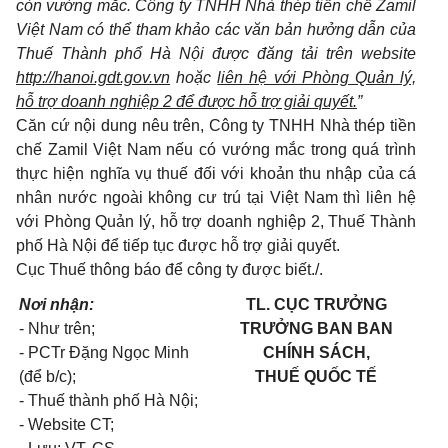
còn vướng mắc. Công ty TNHH Nhà thép tiền chể Zamil
Việt Nam có thể tham khảo các văn bản hưởng dẫn của
Thuế Thành phổ Hà Nội được đăng tải trên website
http://hanoi.gdt.gov.vn
hoặc
liên hệ với Phòng Quản lý,
hỗ trợ doanh nghiệp 2 để được hỗ trợ giải quyết.
”
Căn cứ nội dung nêu trên, Công ty TNHH Nhà thép tiền
chế Zamil Việt Nam nếu có vướng mắc trong quá trình
thực hiện nghĩa vụ thuế đối với khoản thu nhập của cá
nhân nước ngoài không cư trú tại Việt Nam thì liên hệ
với Phòng Quản lý, hỗ trợ doanh nghiệp 2, Thuế Thành
phố Hà Nội để tiếp tục được hỗ trợ giải quyết.
Cục Thuế thông báo để công ty được biết./.
Nơi nhận:
TL. CỤC TRƯỞNG
- Như trên;
TRƯỞNG BAN
BAN
- PCTr Đặng Ngọc Minh
CHÍNH SÁCH,
(để b/c);
THUẾ QUỐC TẾ
- Thuế thành phố Hà Nội;
- Website CT;