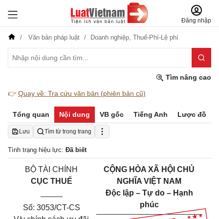
Đăng nhập
Văn bản pháp luật
Doanh nghiệp,
Thuế-Phí-Lệ phí
Tìm nâng cao
👉
Quay về: Tra cứu văn bản (phiên bản cũ)
Tổng quan
Nội dung
VB gốc
Tiếng Anh
Lược đồ
Lưu
Tìm từ trong trang
Tình trạng hiệu lực:
Đã biết
BỘ TÀI CHÍNH
CỘNG HÒA XÃ HỘI CHỦ
CỤC THUẾ
NGHĨA VIỆT NAM
_____
Độc lập – Tự do – Hạnh
phúc
Số: 3053/CT-CS
___________
_______
______