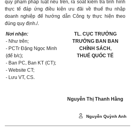
quy phạm pháp luật nêu trên, rà soát kiểm tra tình hình
thực tế đáp ứng điều kiện ưu đãi về thuế thu nhập
doanh nghiệp để hướng dẫn Công ty thực hiện theo
đúng quy định./.
Nơi nhận:
TL. CỤC TRƯỞNG
- Như trên;
TRƯỞNG BAN
BAN
- PCTr Đặng Ngọc Minh
CHÍNH SÁCH,
(để b/c);
THUẾ QUỐC TẾ
- Ban PC,
Ban KT (CT);
- Website CT;
- Lưu VT, CS.
Nguyễn Thị Thanh Hằng
Nguyễn Quỳnh Anh