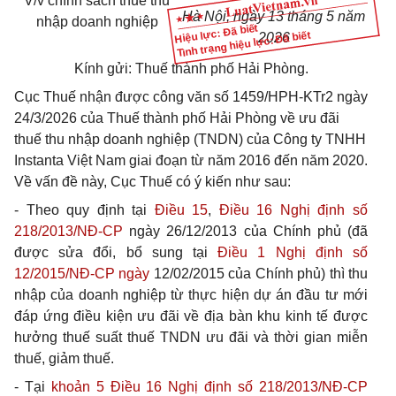
V/v chính sách thuế thu
Hà Nội, ngày 13 tháng 5 năm
nhập doanh nghiệp
Hiệu lực: Đã biết
Tình trạng hiệu lực: Đã biết
2026
Kính gửi: Thuế thành phố Hải Phòng.
Cục Thuế nhận được công văn số 1459/HPH-KTr2 ngày
24/3/2026 của Thuế thành phố Hải Phòng về ưu đãi
thuế thu nhập doanh nghiệp (TNDN) của Công ty TNHH
Instanta Việt Nam giai đoạn từ năm 2016 đến năm 2020.
Về vấn đề này, Cục Thuế có ý kiến như sau:
- Theo quy định tại
Điều 15
,
Điều 16 Nghị định số
218/2013/NĐ-CP
ngày 26/12/2013 của Chính phủ (đã
được sửa đổi, bổ sung tại
Điều 1 Nghị định số
12/2015/NĐ-CP ngày
12/02/2015 của Chính phủ) thì thu
nhập của doanh nghiệp từ thực hiện dự án đầu tư mới
đáp ứng điều kiện ưu đãi về địa bàn khu kinh tế được
hưởng thuế suất thuế TNDN ưu đãi và thời gian miễn
thuế, giảm thuế.
- Tại
khoản 5 Điều 16 Nghị định số 218/2013/NĐ-CP