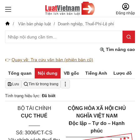
Đăng nhập
Văn bản pháp luật
Doanh nghiệp,
Thuế-Phí-Lệ phí
Tìm nâng cao
👉
Quay về: Tra cứu văn bản (phiên bản cũ)
Tổng quan
Nội dung
VB gốc
Tiếng Anh
Lược đồ
Lưu
Tìm từ trong trang
Tình trạng hiệu lực:
Đã biết
BỘ TÀI CHÍNH
CỘNG HÒA XÃ HỘI CHỦ
CỤC THUẾ
NGHĨA VIỆT NAM
____
Độc lập – Tự do – Hạnh
phúc
Số: 3006/CT-CS
___________
_____
______