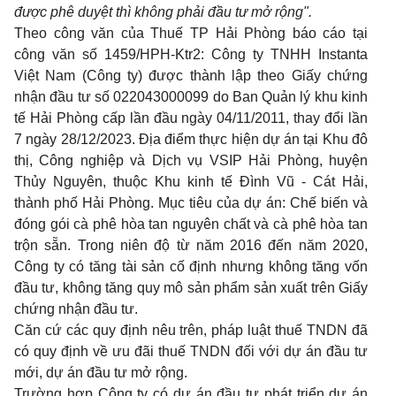
được phê duyệt thì không phải đầu tư mở rộng".
Theo công văn của Thuế TP Hải Phòng báo cáo tại
công văn số 1459/HPH-Ktr2: Công ty TNHH Instanta
Việt Nam (Công ty) được thành lập theo Giấy chứng
nhận đầu tư số 022043000099 do Ban Quản lý khu kinh
tế Hải Phòng cấp lần đầu ngày 04/11/2011, thay đổi lần
7 ngày 28/12/2023. Địa điểm thực hiện dự án tại Khu đô
thị, Công nghiệp và Dịch vụ VSIP Hải Phòng, huyện
Thủy Nguyên, thuộc Khu kinh tế Đình Vũ - Cát Hải,
thành phố Hải Phòng. Mục tiêu của dự án: Chế biến và
đóng gói cà phê hòa tan nguyên chất và cà phê hòa tan
trộn sẵn. Trong niên độ từ năm 2016 đến năm 2020,
Công ty có tăng tài sản cố định nhưng không tăng vốn
đầu tư, không tăng quy mô sản phẩm sản xuất trên Giấy
chứng nhận đầu tư.
Căn cứ các quy định nêu trên, pháp luật thuế TNDN đã
có quy định về ưu đãi thuế TNDN đối với dự án đầu tư
mới, dự án đầu tư mở rộng.
Trường hợp Công ty có dự án đầu tư phát triển dự án