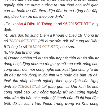
nghiệp tiếp tục được hưởng ưu đãi thuế cho thời gian
còn lại hoặc ưu đãi theo diện đầu tư mở rộng nếu đáp
ứng điều kiện ưu đãi theo quy định."
- Tại
khoản 4 Điều 10 Thông tư số 96/2015/TT-BTC
quy
định:
"4. Sửa đổi, bổ sung Điểm a Khoản 6 Điều 18 Thông tư
số
78/2014/TT-BTC
(đã được sửa đổi, bổ sung tại Điều
5 Thông tư số
151/2014/TT-BTC
) như sau:
“6. Về đầu tư mở rộng
a) Doanh nghiệp có dự án đầu tư phát triển dự án đầu tư
đang hoạt động như mở rộng quy mô sản xuất, nâng cao
công suất, đổi mới công nghệ sản xuất (gọi chung là dự
án đầu tư mở rộng) thuộc lĩnh vực hoặc địa bàn ưu đãi
thuế thu nhập doanh nghiệp theo quy định của Nghị
định số
218/2013/NĐ-CP
(bao gồm cả khu kinh tế, khu
công nghệ cao, khu công nghiệp trừ khu công nghiệp
nằm trên địa bàn các quận nội thành của đô thị loại đặc
biệt, đô thị loại I trực thuộc Trung ương và Khu công