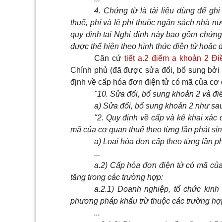
4. Chứng từ là tài liệu dùng để gh
thuế, phí và lệ phí thuộc ngân sách nhà n
quy định tại Nghị định này bao gồm chứng t
được thể hiện theo hình thức điện tử hoặc đặt
Căn cứ
tiết a.2 điểm a khoản 2 Đ
Chính phủ (đã được sửa đổi, bổ sung bởi
định về cấp hóa đơn điện tử có mã của cơ q
"10. Sửa đổi, bổ sung khoản 2 và đi
a) Sửa đổi, bổ sung khoản 2 như sa
"2. Quy định về cấp và kê khai xác 
mã của cơ quan thuế theo từng lần phát si
a) Loại hóa đơn cấp theo từng lần ph
...
a.2) Cấp hóa đơn điện tử có mã của 
tăng trong các trường hợp:
a.2.1) Doanh nghiệp, tổ chức kinh 
phương pháp khấu trừ thuộc các trường hợ
...