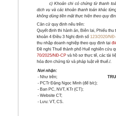
c) Khoản chi có chứng từ thanh to
dịch vụ và các khoản thanh toán khác từng 
không dùng tiền mặt thực hiện theo quy định
Căn cứ quy định nêu trên:
Quyết định thi hành án, Biên lai, Phiếu thu
khoản 4 Điều 3 Nghị định số
123/2020/NĐ
thu nhập doanh nghiệp theo quy định tại
đi
Đề nghị Thuế thành phố Huế nghiên cứu qu
70/2025/NĐ-CP
và hồ sơ thực tế, các tài 
hóa đơn chứng từ và pháp luật về thuế./.
Nơi nhận:
- Như trên;
TR
- PCTr Đặng Ngọc Minh (để b/c);
- Ban PC, NVT, KTr (CT);
- Website CT;
- Lưu: VT, CS.