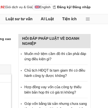
|
|
192
Gói dịch vụ & Giá
English
Đăng ký
/ Đăng nhập
Luật sư tư vấn
AI Luật
Tiện ích
HỎI ĐÁP PHÁP LUẬT VỀ DOANH
ng cao
NGHIỆP
Muốn mở tiệm cầm đồ thì cần phải đáp
ứng điều kiện gì?
Chủ tịch HĐQT bị tạm giam thì có điều
hành công ty được không?
Hợp đồng vay vốn của công ty thiếu
biên bản họp thì có giá trị không?
Góp vốn bằng tài sản nhưng chưa sang