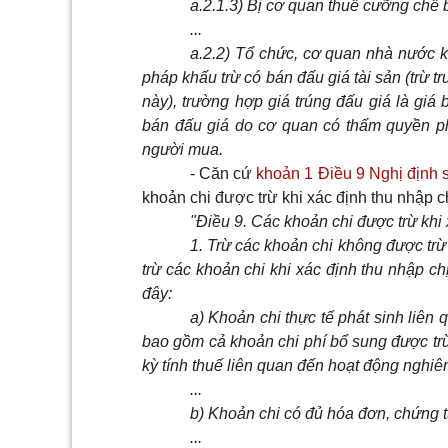
a.2.1.3) Bị cơ quan thuế cưỡng chế
...
a.2.2) Tổ chức, cơ quan nhà nước k
pháp khấu trừ có bán đấu giá tài sản (trừ 
này), trường hợp giá trúng đấu giá là giá 
bán đấu giá do cơ quan có thẩm quyền phê
người muа.
- Căn cứ
khoản 1 Điều 9 Nghị định
khoản chi được trừ khi xác định thu nhập c
"Điều 9. Các khoản chi được trừ khi 
1. Trừ các khoản chi không được trừ
trừ các khoản chi khi xác định thu nhập ch
đây:
a) Khoản chi thực tế phát sinh liên
bao gồm cả khoản chi phí bổ sung được trừ t
kỳ tính thuế liên quan đến hoạt động nghiê
...
b) Khoản chi có đủ hóa đơn, chứng t
...