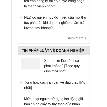
tên cho công ty thì có được công nhận
là thành viên không?
NLĐ có quyền nộp đơn yêu cầu mở thủ
tục phá sản khi doanh nghiệp chậm trả
lương hay không?
Xem thêm
TIN PHÁP LUẬT VỀ DOANH NGHIỆP
Xem phim lậu có bị xử
phạt không? [Theo quy
định mới nhất]
Tổng hợp các văn bản về đấu thầu [Mới
nhất]
Mức phạt người sử dụng lao động giữ
bản chính giấy tờ tùy thân của nhân