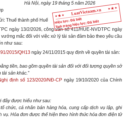
Hà Nội, ngày 19 tháng 5 năm 2026
ệp
Hiệu lực: Đã biết
ửi: Thuế thành phố Huế
Tình trạng hiệu lực: Đã biết
TPC ngày 13/2/2026, công văn số 411/HUE-NVDTPC ngày
vướng mắc đối với việc xứ lý tài sản đảm bảo theo yêu cầu
ến như sau:
ố 91/2015/QH13
ngày 24/11/2015 quy định về quyền tài sản:
 bằng tiền, bao gồm quyền tài sản đối với đối tượng quyền sở
 tài sản khác.”
Nghị định số 123/2020/NĐ-CP
ngày 19/10/2020 của Chính
ới đây được hiểu như sau:
tổ chức, cá nhân bán hàng hóa, cung cấp dịch vụ lập, ghi
h vụ. Hóa đơn được thể hiện theo hình thức hóa đơn điện tử