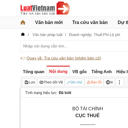
Văn bản mới
Tra cứu văn bản
Dự t
Văn bản pháp luật
Doanh nghiệp,
Thuế-Phí-Lệ phí
👉
Quay về: Tra cứu văn bản (phiên bản cũ)
Nội dung
Tổng quan
VB gốc
Tiếng Anh
Hiệu 
Lưu
Theo dõi VB
Ghi chú
Báo lỗi
In
Tình trạng hiệu lực:
Đã biết
BỘ TÀI CHÍNH
CỤC THUẾ
______