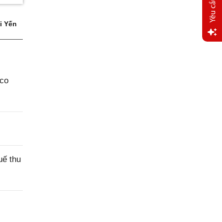
i Yến
Yêu
cầu
hỗ trợ
aco
uế thu