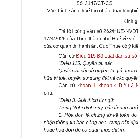
Số: 3147/CT-CS
V/v chính sách thuế thu nhập doanh nghi
Kính g
Trả lời công văn số 262/HUE-NVD
17/3/2026 của Thuế thành phố Huế về việc 
của cơ quan thi hành án, Cục Thuế có ý ki
Căn cứ
Điều 115 Bộ Luật dân sự s
"Điều 115. Quyền tài sản
Quyền tài sản là quyền trị giá được
hữu trí tuệ, quyền sử dụng đất và các quyền
Căn cứ
khoản 1, khoản 4 Điều 3 
phủ:
"Điều 3. Giải thích từ ngữ
Trong Nghị định này, các từ ngữ dư
1. Hóa đơn là chứng từ kế toán do 
nhận thông tin bán hàng hóa, cung cấp dịc
hoặc hóa đơn do cơ quan thuế đặt in.
...