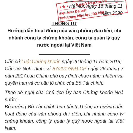
Hà Nội, ngày 16 tháng 11
Hiệu lực: Đã biết
Tình trạng hiệu lực: Đã biết
năm 2020
THÔNG T
Ư
Hướng dẫn hoạt động của văn phòng đại diện, chi
nhánh công ty
chứng khoán, công ty quản lý quỹ
nước ngoài tại Việt Nam
___________________
Căn cứ
Luật Chứng khoán
ngày 26 tháng 11 năm 2019;
Căn cứ Nghị định số
87/2017/NĐ-CP
ngày 26 tháng 7
năm 2017 của Chính phủ quy định chức năng, nhiệm vụ,
quyền hạn và cơ cấu tổ chức của Bộ Tài chính;
Theo đề nghị của Chủ tịch Ủy ban Chứng khoán Nhà
nước;
Bộ trưởng Bộ Tài chính ban hành Thông tư hướng dẫn
hoạt động của văn phòng đại diện, chi nhánh công ty
chứng khoán, công ty quản lý quỹ nước ngoài tại Việt
Nam.