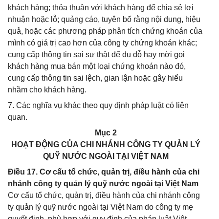
khách hàng; thỏa thuận với khách hàng để chia sẻ lợi
nhuận hoặc lỗ; quảng cáo, tuyên bố rằng nội dung, hiệu
quả, hoặc các phương pháp phân tích chứng khoán của
mình có giá trị cao hơn của công ty chứng khoán khác;
cung cấp thông tin sai sự thật để dụ dỗ hay mời gọi
khách hàng mua bán một loại chứng khoán nào đó,
cung cấp thông tin sai lệch, gian lận hoặc gây hiểu
nhầm cho khách hàng.
7. Các nghĩa vụ khác theo quy định pháp luật có liên
quan.
Mục 2
HOẠT ĐỘNG CỦA CHI NHÁNH CÔNG TY QUẢN LÝ
QUỸ NƯỚC NGOÀI TẠI VIỆT NAM
Điều 17. Cơ cấu tổ chức, quản trị, điều hành của chi
nhánh công ty quản lý quỹ nước ngoài tại Việt Nam
Cơ cấu tổ chức, quản trị, điều hành của chi nhánh công
ty quản lý quỹ nước ngoài tại Việt Nam do công ty mẹ
quyết định, phù hợp với quy định của pháp luật Việt