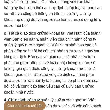
luật về chứng khoán. Chi nhánh cùng với các khách
hàng ủy thác tuân thủ các quy định pháp luật về báo cáo
sở hữu và công bố thông tin trên thị trường chứng
khoán áp dụng đối với người có liên quan, cổ đông lớn,
người nội bộ;
b) Tất cả giao dịch chứng khoán tại Việt Nam của thành
viên Ban điều hành, nhân viên của chi nhánh công ty
quản lý quỹ nước ngoài tại Việt Nam phải báo cáo bộ
phận kiểm soát nội bộ của chi nhánh trước và ngay sau
khi giao dịch. Báo cáo về giao dịch cá nhân nêu trên
phải bao gồm thông tin về loại (mã) chứng khoán, số
lượng, giá giao dịch, công ty chứng khoán nơi mở tài
khoản giao dịch. Báo cáo về giao dịch cá nhân phải
được lưu trữ và quản lý tập trung tại bộ phận kiểm soát
nội bộ và cung cấp theo yêu cầu của Ủy ban Chứng
khoán Nhà nước.
4. Chi nhánh công ty quản lý quỹ nước ngoài tại Việt
Chú thích màu chỉ dẫn
Nam chỉ được sử dụng vốn được cấp và vốn của khách