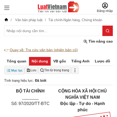
Đăng nhập
Văn bản pháp luật
Tài chính-Ngân hàng,
Chứng khoán
Tìm nâng cao
👉
Quay về: Tra cứu văn bản (phiên bản cũ)
Tổng quan
Nội dung
VB gốc
Tiếng Anh
Lược đồ
Lưu
Tìm từ trong trang
Mục lục
Tình trạng hiệu lực:
Đã biết
B
Ộ
TÀI CHÍNH
CỘNG HÒA XÃ HỘI CHỦ
_______
NGHĨA VIỆT NAM
Số: 97/2020/TT-BTC
Độc lập - Tự do - Hạnh
phúc
_____________________