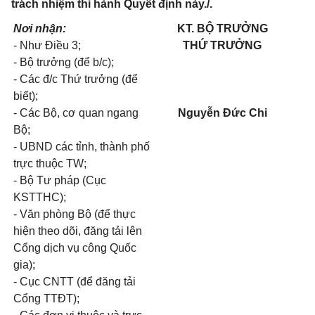
trách nhiệm thi hành Quyết định này./.
Nơi nhận:
KT. BỘ TRƯỞNG
- Như Điều 3;
THỨ TRƯỞNG
- Bộ trưởng (để b/c);
- Các đ/c Thứ trưởng (để
biết);
- Các Bộ, cơ quan ngang
Nguyễn Đức Chi
Bộ;
- UBND các tỉnh, thành phố
trực thuộc TW;
- Bộ Tư pháp (Cục
KSTTHC);
- Văn phòng Bộ (để thực
hiện theo dõi, đăng tải lên
Cổng dịch vụ công Quốc
gia);
- Cục CNTT (để đăng tải
Cổng TTĐT);