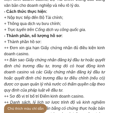
văn bản cho doanh nghiệp và nêu rõ lý do.
- Cách thức thực hiện:
+ Nộp trực tiếp đến Bộ Tài chính;
+ Thông qua dịch vụ bưu chính;
+ Trực tuyến trên Cổng dịch vụ công quốc gia.
- Thành phần, số lượng hồ sơ:
+ Thành phần hồ sơ:
++ Đơn xin gia hạn Giấy chứng nhận đủ điều kiện kinh
doanh casino.
++ Bản sao Giấy chứng nhận đăng ký đầu tư hoặc quyết
định chủ trương đầu tư, trong đó có hoạt động kinh
doanh casino và các Giấy chứng nhận đăng ký đầu tư
hoặc quyết định chủ trương đầu tư điều chỉnh (nếu có)
được cơ quan quản lý nhà nước có thẩm quyền cấp theo
quy định của pháp luật về đầu tư.
++ Sơ đồ vị trí bố trí Điểm kinh doanh casino.
++ Danh sách, lý lịch sơ lược trình độ và kinh nghiệm
làm việc, bản sao các văn bằng có chứng thực hoặc bản
Chú thích màu chỉ dẫn