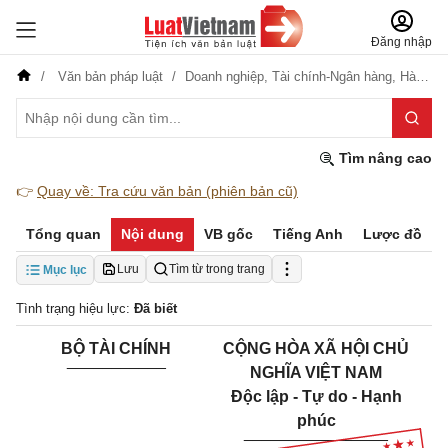
Đăng nhập
Văn bản pháp luật
Doanh nghiệp,
Tài chính-Ngân hàng,
Hành chính
Tìm nâng cao
👉
Quay về: Tra cứu văn bản (phiên bản cũ)
Tổng quan
Nội dung
VB gốc
Tiếng Anh
Lược đồ
Lưu
Tìm từ trong trang
Mục lục
Tình trạng hiệu lực:
Đã biết
BỘ TÀI CHÍNH
CỘNG HÒA XÃ HỘI CHỦ
___________
NGHĨA VIỆT NAM
Độc lập - Tự do - Hạnh
phúc
________________