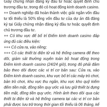
Giấy chứng nhận đăng ký đầu tư hoặc quyết định chủ
trương đầu tư, trong đó có hoạt động kinh doanh casino.
++ Doanh nghiệp đã hoàn thành việc giải ngân vốn đầu
tư tối thiểu là 50% tổng vốn đầu tư của dự án đã đăng
ký tại Giấy chứng nhận đăng ký đầu tư hoặc quyết định
chủ trương đầu tư.
++ Có khu vực để bố trí Điểm kinh doanh casino đáp
ứng đủ các điều kiện:
+++ Có cửa ra, vào riêng;
+++ Có các thiết bị điện tử và hệ thống camera để theo
dõi, giám sát thường xuyên toàn bộ hoạt động trong
Điểm kinh doanh casino (24/24 giờ), trong đó phải đảm
bảo theo dõi được các vị trí cơ bản sau: Cửa ra, vào
Điểm kinh doanh casino, khu vực bố trí các máy trò chơi,
bàn trò chơi, khu vực thu ngân, khu vực kho quỹ kiểm
đếm tiền mặt, đồng tiền quy ước và lưu giữ thiết bị đựng
tiền mặt, đồng tiền quy ước. Hình ảnh theo dõi qua các
thiết bị điện tử và hệ thống camera tại các vị trí cơ bản
phải được lưu trữ trong thời gian tối thiểu là 06 tháng, kể