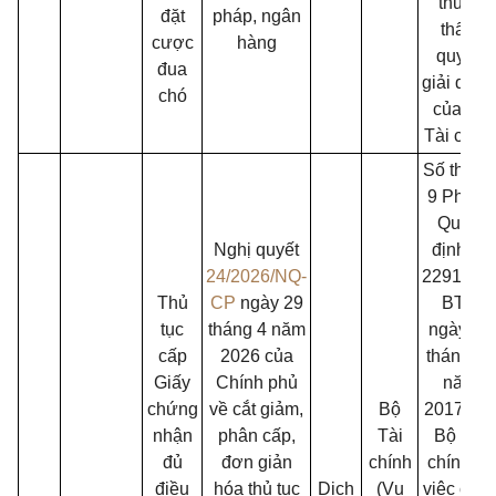
thuộc
đặt
pháp, ngân
thẩm
cược
hàng
quyền
đua
giải quyế
chó
của Bộ
Tài chín
Số thứ t
9 Phần I
Quyết
Nghị quyết
định số
24/2026/NQ-
2291/QĐ
Thủ
CP
ngày 29
BTC
tục
tháng 4 năm
ngày 06
cấp
2026 của
tháng 11
Giấy
Chính phủ
năm
chứng
về cắt giảm,
Bộ
2017 củ
nhận
phân cấp,
Tài
Bộ Tài
đủ
đơn giản
chính
chính về
điều
hóa thủ tục
Dịch
(Vụ
việc côn