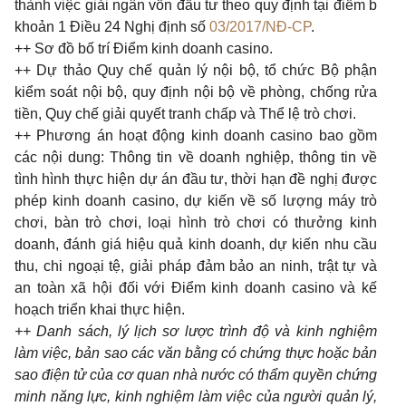
thành việc giải ngân vốn đầu tư theo quy định tại điểm b
khoản 1 Điều 24 Nghị định số
03/2017/NĐ-CP
.
++ Sơ đồ bố trí Điểm kinh doanh casino.
++ Dự thảo Quy chế quản lý nội bộ, tổ chức Bộ phận
kiểm soát nội bộ, quy định nội bộ về phòng, chống rửa
tiền, Quy chế giải quyết tranh chấp và Thể lệ trò chơi.
++ Phương án hoạt động kinh doanh casino bao gồm
các nội dung: Thông tin về doanh nghiệp, thông tin về
tình hình thực hiện dự án đầu tư, thời hạn đề nghị được
phép kinh doanh casino, dự kiến về số lượng máy trò
chơi, bàn trò chơi, loại hình trò chơi có thưởng kinh
doanh, đánh giá hiệu quả kinh doanh, dự kiến nhu cầu
thu, chi ngoại tệ, giải pháp đảm bảo an ninh, trật tự và
an toàn xã hội đối với Điểm kinh doanh casino và kế
hoạch triển khai thực hiện.
++ Danh sách, lý lịch sơ lược trình độ và kinh nghiệm
làm việc, bản sao các văn bằng có chứng thực hoặc bản
sao điện tử của cơ quan nhà nước có thẩm quyền chứng
minh năng lực, kinh nghiệm làm việc của người quản lý,