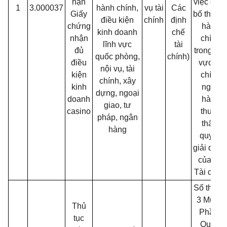
hạn
việc côn
1
3.000037
hành chính,
vụ tài
Các
Giấy
bố thủ tụ
điều kiện
chính
định
chứng
hành
kinh doanh
chế
nhận
chính
lĩnh vực
tài
đủ
trong lĩn
quốc phòng,
chính)
điều
vực tài
nội vụ, tài
kiện
chính
chính, xây
kinh
ngân
dựng, ngoại
doanh
hàng
giao, tư
casino
thuộc
pháp, ngân
thẩm
hàng
quyền
giải quyế
của Bộ
Tài chín
Số thứ t
3 Mục 2
Thủ
Phần I
tục
Quyết