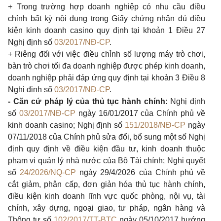
+ Trong trường hợp doanh nghiệp có nhu cầu điều
chỉnh bất kỳ nội dung trong Giấy chứng nhận đủ điều
kiện kinh doanh casino quy định tại khoản 1 Điều 27
Nghị định số
03/2017/NĐ-CP
.
+ Riêng đối với việc điều chỉnh số lượng máy trò chơi,
bàn trò chơi tối đa doanh nghiệp được phép kinh doanh,
doanh nghiệp phải đáp ứng quy định tại khoản 3 Điều 8
Nghị định số
03/2017/NĐ-CP
.
- Căn cứ pháp lý của thủ tục hành chính:
Nghị định
số
03/2017/NĐ-CP
ngày 16/01/2017 của Chính phủ về
kinh doanh casino; Nghị định số
151/2018/NĐ-CP
ngày
07/11/2018 của Chính phủ sửa đổi, bổ sung một số Nghị
định quy định về điều kiện đầu tư, kinh doanh thuộc
phạm vi quản lý nhà nước của Bộ Tài chính; Nghị quyết
số
24/2026/NQ-CP
ngày 29/4/2026 của Chính phủ về
cắt giảm, phân cấp, đơn giản hóa thủ tục hành chính,
điều kiện kinh doanh lĩnh vực quốc phòng, nội vụ, tài
chính, xây dựng, ngoại giao, tư pháp, ngân hàng và
Thông tư số
102/2017/TT-BTC
ngày 05/10/2017 hướng