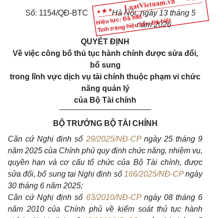
Số: 1154/QĐ-BTC
Hà Nội, ngày 13 tháng 5
Hiệu lực: Đã biết
Tình trạng hiệu lực: Đã biết
năm 2026
QUYẾT ĐỊNH
Về việc công bố thủ tục hành chính được sửa đổi,
bổ sung
trong lĩnh vực dịch vụ tài chính thuộc phạm vi chức
năng quản lý
của Bộ Tài chính
_____________________
BỘ TRƯỞNG BỘ TÀI CHÍNH
Căn cứ Nghị định số
29/2025/NĐ-CP
ngày 25 tháng 9
năm 2025 của Chính phủ quy định chức năng, nhiệm vụ,
quyền hạn và cơ cấu tổ chức của Bộ Tài chính, được
sửa đổi, bổ sung tại Nghị định số
166/2025/NĐ-CP
ngày
30 tháng 6 năm 2025;
Căn cứ Nghị định số
63/2010/NĐ-CP
ngày 08 tháng 6
năm 2010 của Chính phủ về kiểm soát thủ tục hành