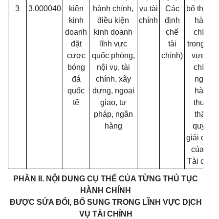
3
3.000040
kiện
hành chính,
vụ tài
Các
bố thủ tụ
kinh
điều kiện
chính
định
hành
doanh
kinh doanh
chế
chính
đặt
lĩnh vực
tài
trong lĩn
cược
quốc phòng,
chính)
vực tài
bóng
nội vụ, tài
chính
đá
chính, xây
ngân
quốc
dựng, ngoại
hàng
tế
giao, tư
thuộc
pháp, ngân
thẩm
hàng
quyền
giải quyế
của Bộ
Tài chín
PHẦN II. NỘI DUNG CỤ THỂ CỦA TỪNG THỦ TỤC
HÀNH CHÍNH
ĐƯỢC SỬA ĐỔI, BỔ SUNG TRONG LĨNH VỰC DỊCH
VỤ TÀI CHÍNH