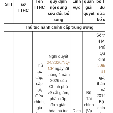
Tên
quy định
Lĩnh
quan
bố TTH
STT
sơ
TTHC
nội dung
vực
giải
được
TTHC
sửa đổi, bổ
quyết
sửa đổi,
sung
bổ sung
Thủ tục hành chính cấp trung ương
Số thứ t
4 Mục 2
Phần I
Quyết
Nghị quyết
định số
24/2026/NQ-
Thủ
309/QĐ-
CP
ngày 29
tục
BTC
tháng 4 năm
cấp,
ngày 28
2026 của
cấp
tháng 02
Chính phủ
lại,
năm
về cắt giảm,
Bộ
điều
2019 củ
phân cấp,
Tài
chỉnh,
Bộ Tài
đơn giản
chính
gia
chính về
hóa thủ tục
Dịch
(Vụ