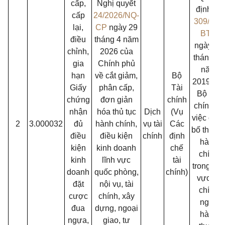
cấp,
Nghị quyết
định số
cấp
24/2026/NQ-
309/QĐ-
lại,
CP
ngày 29
BTC
điều
tháng 4 năm
ngày 28
chỉnh,
2026 của
tháng 02
gia
Chính phủ
năm
hạn
về cắt giảm,
Bộ
2019 củ
Giấy
phân cấp,
Tài
Bộ Tài
chứng
đơn giản
chính
chính về
nhận
hóa thủ tục
Dịch
(Vụ
việc côn
2
3.000032
đủ
hành chính,
vụ tài
Các
bố thủ tụ
điều
điều kiện
chính
định
hành
kiện
kinh doanh
chế
chính
kinh
lĩnh vực
tài
trong lĩn
doanh
quốc phòng,
chính)
vực tài
đặt
nội vụ, tài
chính
cược
chính, xây
ngân
đua
dựng, ngoại
hàng
ngựa,
giao, tư