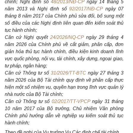
chính; Nghị định số
48/2013/NĐ-CP
ngày 14 tháng 5
năm 2013 và Nghị định số
92/2017/NĐ-CP
ngày 07
tháng 8 năm 2017 của Chính phủ sửa đổi, bổ sung một
số điều của các Nghị định liên quan đến kiểm soát thủ
tục hành chính;
Căn cứ Nghị quyết
24/2026/NQ-CP
ngày 29 tháng 4
năm 2026 của Chính phủ về cắt giảm, phân cấp, đơn
giản hóa thủ tục hành chính, điều kiện kinh doanh lĩnh
vực quốc phòng, nội vụ, tài chính, xây dựng, ngoại giao,
tư pháp, ngân hàng;
Căn cứ Thông tư số
31/2026/TT-BTC
ngày 27 tháng 3
năm 2026 của Bộ Tài chính quy định về phân cấp thực
hiện một số nhiệm vụ, quyền hạn trong lĩnh vực quản lý
nhà nước của Bộ Tài chính;
Căn cứ Thông tư số
02/2017/TT-VPCP
ngày 31 tháng
10 năm 2017 của Bộ trưởng, Chủ nhiệm Văn phòng
Chính phủ hướng dẫn về nghiệp vụ kiểm soát thủ tục
hành chính;
Theo đề nghị của Vụ trưởng Vụ Các định chế tài chính.