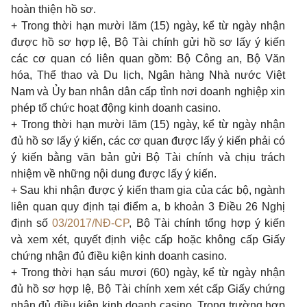
hoàn thiện hồ sơ.
+ Trong thời hạn mười lăm (15) ngày, kể từ ngày nhận
được hồ sơ hợp lệ, Bộ Tài chính gửi hồ sơ lấy ý kiến
các cơ quan có liên quan gồm: Bộ Công an, Bộ Văn
hóa, Thể thao và Du lịch, Ngân hàng Nhà nước Việt
Nam và Ủy ban nhân dân cấp tỉnh nơi doanh nghiệp xin
phép tổ chức hoạt động kinh doanh casino.
+ Trong thời hạn mười lăm (15) ngày, kể từ ngày nhận
đủ hồ sơ lấy ý kiến, các cơ quan được lấy ý kiến phải có
ý kiến bằng văn bản gửi Bộ Tài chính và chịu trách
nhiệm về những nội dung được lấy ý kiến.
+ Sau khi nhận được ý kiến tham gia của các bộ, ngành
liên quan quy định tại điểm a, b khoản 3 Điều 26 Nghị
định số
03/2017/NĐ-CP
, Bộ Tài chính tổng hợp ý kiến
và xem xét, quyết định việc cấp hoặc không cấp Giấy
chứng nhận đủ điều kiện kinh doanh casino.
+ Trong thời hạn sáu mươi (60) ngày, kể từ ngày nhận
đủ hồ sơ hợp lệ, Bộ Tài chính xem xét cấp Giấy chứng
nhận đủ điều kiện kinh doanh casino. Trong trường hợp