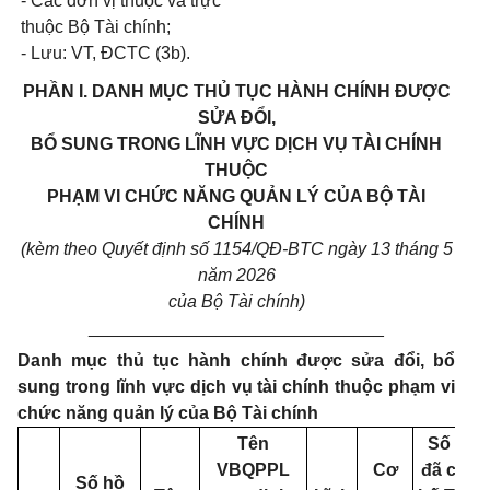
- Các đơn vị thuộc và trực
thuộc Bộ Tài chính;
- Lưu: VT, ĐCTC (3b).
PHẦN I. DANH MỤC THỦ TỤC HÀNH CHÍNH ĐƯỢC
SỬA ĐỔI,
BỔ SUNG TRONG LĨNH VỰC DỊCH VỤ TÀI CHÍNH
THUỘC
PHẠM VI CHỨC NĂNG QUẢN LÝ CỦA BỘ TÀI
CHÍNH
(kèm theo Quyết định số 1154/QĐ-BTC ngày 13 tháng 5
năm 2026
của Bộ Tài chính)
______________________________
Danh mục thủ tục hành chính được sửa đổi, bổ
sung trong lĩnh vực dịch vụ tài chính thuộc phạm vi
chức năng quản lý của Bộ Tài chính
Tên
Số QĐ
VBQPPL
Cơ
đã công
Số hồ