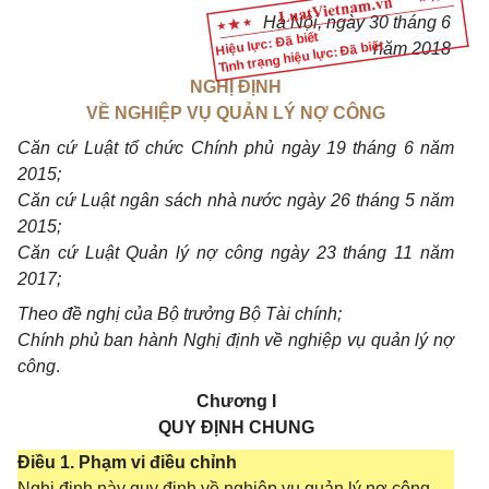
Hà Nội,
ngày
30
tháng
6
Hiệu lực: Đã biết
Tình trạng hiệu lực: Đã biết
nă
m 2018
NGHỊ ĐỊNH
VỀ NGHIỆP VỤ QUẢN LÝ NỢ CÔNG
Căn cứ Luật tổ chức Chính phủ ngày 19 tháng 6 năm
2015;
Căn cứ Luật ngân sách nhà nước ngày 26 tháng 5 năm
2015;
Căn cứ Luật Quản lý nợ công ngày 23 tháng 11 năm
2017;
Theo đề nghị của Bộ trưởng Bộ Tài chính;
Chính phủ ban hành Nghị định về nghiệp vụ quản lý nợ
c
ô
ng
.
Chương I
QUY ĐỊNH CHUNG
Điều 1. Phạm vi điều chỉnh
Nghị định này quy định về nghiệp vụ quản lý nợ công,