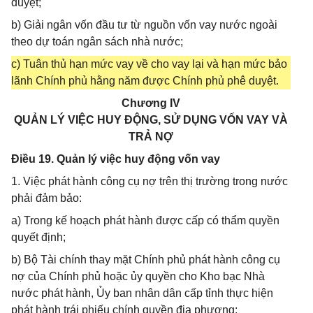
duyệt;
b) Giải ngân vốn đầu tư từ nguồn vốn vay nước ngoài
theo dự toán ngân sách nhà nước;
c) Tuân thủ hạn mức vay về cho vay lại và hạn mức bảo
lãnh Chính phủ hằng năm được Chính phủ phê duyệt.
Chương IV
QUẢN LÝ VIỆC HUY ĐỘNG, SỬ DỤNG VỐN VAY VÀ
TRẢ NỢ
Điều 19. Quản lý việc huy động vốn vay
1. Việc phát hành công cụ nợ trên thị trường trong nước
phải đảm bảo:
a) Trong kế hoạch phát hành được cấp có thẩm quyền
quyết định;
b) Bộ Tài chính thay mặt Chính phủ phát hành công cụ
nợ của Chính phủ hoặc ủy quyền cho Kho bạc Nhà
nước phát hành, Ủy ban nhân dân cấp tỉnh thực hiện
phát hành trái phiếu chính quyền địa phương;