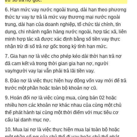
6. Hạn mức vay nước ngoài trung, dài hạn theo phương
thức tự vay tự trả là mức vay thương mại nước ngoài
trung, dài hạn của doanh nghiệp, tổ chức tài chính, tín
dụng, chi nhánh ngân hàng nước ngoài, hợp tác xã, liên
minh hợp tác xã được xác định bằng số tiền vay thực
nhận trừ đi số trả nợ gốc trong kỳ tính hạn mức.
7. Gia hạn nợ là việc cho phép kéo dài thời hạn trả nợ
đã cam kết và trong thời gian gia hạn nợ, người
vay/người vay lại vẫn phải trả lãi tiền vay.
8. Đảo nợ là việc thực hiện huy động vốn vay mới để trả
trước một phần hoặc toàn bộ khoản nợ cũ.
9. Hoán đổi nợ là việc cùng mua, cùng bán 02 hoặc
nhiều hơn các khoản nợ khác nhau của cùng một chủ
thể phát hành tại cùng một thời điểm với mục tiêu cơ
cấu lại danh mục nợ.
10. Mua lại nợ là việc thực hiện mua lại toàn bộ hoặc
một phần số nợ của chủ thể đi vay hoặc chủ thể phát