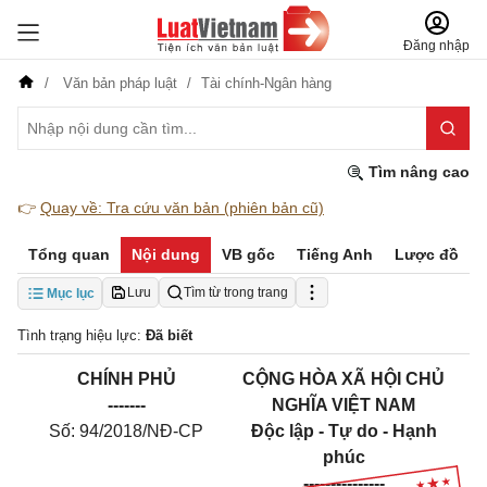
Đăng nhập
Văn bản pháp luật
Tài chính-Ngân hàng
Tìm nâng cao
👉
Quay về: Tra cứu văn bản (phiên bản cũ)
Tổng quan
Nội dung
VB gốc
Tiếng Anh
Lược đồ
Lưu
Tìm từ trong trang
Mục lục
Tình trạng hiệu lực:
Đã biết
CHÍNH PHỦ
CỘNG HÒA XÃ HỘI CHỦ
-------
NGHĨA VIỆT NAM
Số: 94/2018/NĐ-CP
Độc lập - Tự do - Hạnh
phúc
---------------