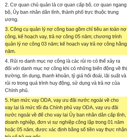
2. Cơ quan chủ quản là cơ quan cấp bộ, cơ quan ngang
bộ, Ủy ban nhân dân tỉnh, thành phố trực thuộc trung
ương.
3. Công cụ quản lý nợ công bao gồm chỉ tiêu an toàn nợ
công, kế hoạch vay, trả nợ công 05 năm; chương trình
quản lý nợ công 03 năm; kế hoạch vay trả nợ công hằng
năm.
4. Rủi ro danh mục nợ công là các rủi ro có thể xảy ra
đối với danh mục nợ công khi có những biến động về thị
trường, tín dụng, thanh khoản, tỷ giá hối đoái, lãi suất và
rủi ro trong quá trình huy động, sử dụng và trả nợ của
Chính phủ.
5. Hạn mức vay ODA, vay ưu đãi nước ngoài về cho
vay lại là mức tối đa Chính phủ vay ODA, vay ưu đãi
nước ngoài về để cho vay lại Ủy ban nhân dân cấp tỉnh,
doanh nghiệp, đơn vị sự nghiệp công lập trong 01 năm
hoặc 05 năm, được xác định bằng số tiền vay thực nhận
trừ số trả nợ gốc.