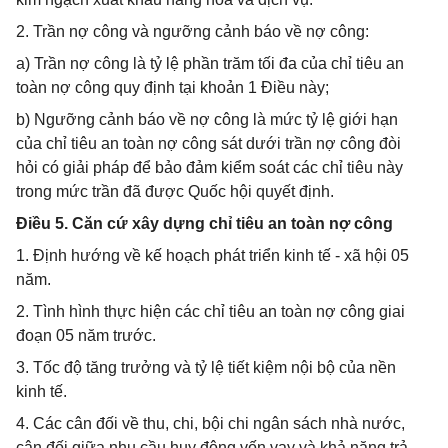
2. Trần nợ công và ngưỡng cảnh báo về nợ công:
a) Trần nợ công là tỷ lệ phần trăm tối đa của chỉ tiêu an
toàn nợ công quy định tại khoản 1 Điều này;
b) Ngưỡng cảnh báo về nợ công là mức tỷ lệ giới hạn
của chỉ tiêu an toàn nợ công sát dưới trần nợ công đòi
hỏi có giải pháp để bảo đảm kiểm soát các chỉ tiêu này
trong mức trần đã được Quốc hội quyết định.
Điều 5. Căn cứ xây dựng chỉ tiêu an toàn nợ công
1. Định hướng về kế hoạch phát triển kinh tế - xã hội 05
năm.
2. Tình hình thực hiện các chỉ tiêu an toàn nợ công giai
đoạn 05 năm trước.
3. Tốc độ tăng trưởng và tỷ lệ tiết kiệm nội bộ của nền
kinh tế.
4. Các cân đối về thu, chi, bội chi ngân sách nhà nước,
cân đối giữa nhu cầu huy động vốn vay và khả năng trả