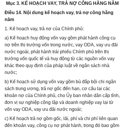
Mục 3. KẾ HOẠCH VAY, TRẢ NỢ CÔNG HẰNG NĂM
Điều 14. Nội dung kế hoạch vay, trả nợ công hằng
năm
1. Kế hoạch vay, trả nợ của Chính phủ:
a) Kế hoạch huy động vốn vay gồm phát hành công cụ
nợ trên thị trường vốn trong nước, vay ODA, vay ưu đãi
nước ngoài, phát hành trái phiếu Chính phủ trên thị
trường vốn quốc tế và huy động từ các nguồn vốn vay
khác theo quy định của pháp luật về ngân sách nhà
nước;
b) Kế hoạch sử dụng vốn vay gồm bù đắp bội chi ngân
sách trung ương, trả nợ gốc đến hạn, cơ cấu lại các
khoản nợ của Chính phủ, cho Ủy ban nhân dân cấp tỉnh,
đơn vị sự nghiệp công lập và doanh nghiệp vay lại từ
vốn vay ODA, vay ưu đãi nước ngoài;
c) Kế hoạch trả nợ gồm gốc, lãi, phí và chi phí liên quan
đến khoản vay, công cụ nợ phát hành, trong đó bao gồm