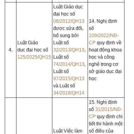
Luật Giáo dục
đại học số
08/2012/QH13
14. Nghị định
được sửa đổi,
số
bổ sung bởi
109/2022/NĐ-
Luật Giáo
Luật số
CP
quy định về
4.
dục đại học số
32/2013/QH13
,
hoạt động khoa
125/2025/QH15
Luật số
học và công
74/2014/QH13
,
nghệ trong cơ
Luật số
sở giáo dục đại
97/2015/QH13
học
và Luật số
34/2018/QH14
15. Nghị định
số
31/2015/NĐ-
CP
quy định chi
tiết thi hành một
Luật Việc làm
số điều của