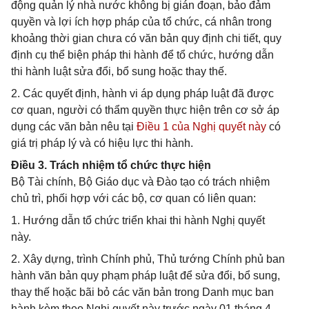
động quản lý nhà nước không bị gián đoạn, bảo đảm
quyền và lợi ích hợp pháp của tổ chức, cá nhân trong
khoảng thời gian chưa có văn bản quy định chi tiết, quy
định cụ thể biện pháp thi hành để tổ chức, hướng dẫn
thi hành luật sửa đổi, bổ sung hoặc thay thế.
2. Các quyết định, hành vi áp dụng pháp luật đã được
cơ quan, người có thẩm quyền thực hiện trên cơ sở áp
dụng các văn bản nêu tại
Điều 1 của Nghị quyết này
có
giá trị pháp lý và có hiệu lực thi hành.
Điều 3. Trách nhiệm tổ chức thực hiện
Bộ Tài chính, Bộ Giáo dục và Đào tạo có trách nhiệm
chủ trì, phối hợp với các bộ, cơ quan có liên quan:
1. Hướng dẫn tổ chức triển khai thi hành Nghị quyết
này.
2. Xây dựng, trình Chính phủ, Thủ tướng Chính phủ ban
hành văn bản quy phạm pháp luật để sửa đổi, bổ sung,
thay thế hoặc bãi bỏ các văn bản trong Danh mục ban
hành kèm theo Nghị quyết này trước ngày 01 tháng 4