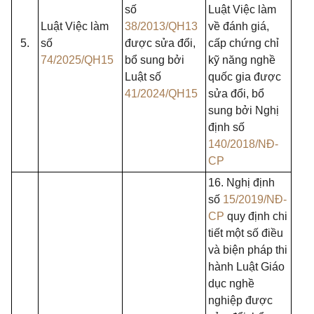
số
Luật Việc làm
Luật Việc làm
38/2013/QH13
về đánh giá,
5.
số
được sửa đổi,
cấp chứng chỉ
74/2025/QH15
bổ sung bởi
kỹ năng nghề
Luật số
quốc gia được
41/2024/QH15
sửa đổi, bổ
sung bởi Nghị
định số
140/2018/NĐ-
CP
16. Nghị định
số
15/2019/NĐ-
CP
quy định chi
tiết một số điều
và biện pháp thi
hành Luật Giáo
dục nghề
nghiệp được