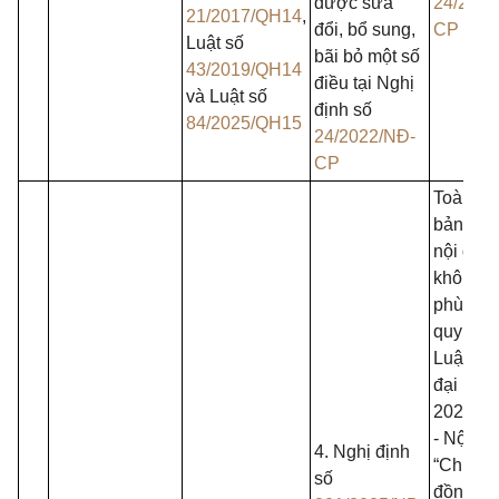
được sửa
24/2022
21/2017/QH14
,
đổi, bổ sung,
CP
Luật số
bãi bỏ một số
43/2019/QH14
điều tại Nghị
và Luật số
định số
84/2025/QH15
24/2022/NĐ-
CP
Toàn bộ
bản trừ 
nội dun
không c
phù hợp
quy địn
Luật Gi
đại học
2025:
- Nội du
4. Nghị định
“Chủ tịc
số
đồng Đạ