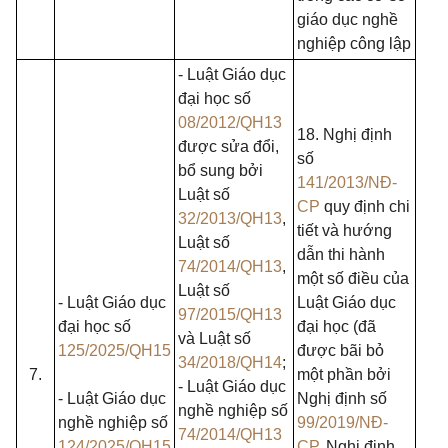
giáo dục nghề
nghiệp công lập
- Luật Giáo dục
đại học số
08/2012/QH13
18. Nghị định
được sửa đổi,
số
bổ sung bởi
141/2013/NĐ-
Luật số
CP
quy định chi
32/2013/QH13
,
tiết và hướng
Luật số
dẫn thi hành
74/2014/QH13
,
một số điều của
Luật số
- Luật Giáo dục
Luật Giáo dục
97/2015/QH13
đại học số
đại học (đã
và Luật số
125/2025/QH15
được bãi bỏ
34/2018/QH14
;
7.
một phần bởi
- Luật Giáo dục
- Luật Giáo dục
Nghị định số
nghề nghiệp số
nghề nghiệp số
99/2019/NĐ-
74/2014/QH13
124/2025/QH15
CP
, Nghị định