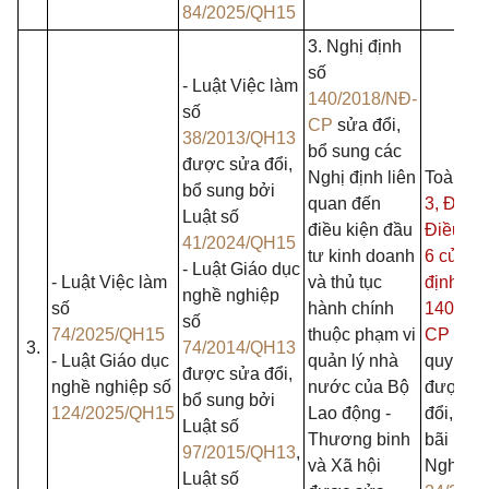
84/2025/QH15
3. Nghị định
số
- Luật Việc làm
140/2018/NĐ-
số
CP
sửa đổi,
38/2013/QH13
bổ sung các
được sửa đổi,
Nghị định liên
Toàn b
bổ sung bởi
quan đến
3,
Điều 
Luật số
điều kiện đầu
Điều 5,
41/2024/QH15
tư kinh doanh
6 của N
- Luật Giáo dục
- Luật Việc làm
và thủ tục
định số
nghề nghiệp
số
hành chính
140/201
số
74/2025/QH15
thuộc phạm vi
CP
trừ 
3.
74/2014/QH13
- Luật Giáo dục
quản lý nhà
quy địn
được sửa đổi,
nghề nghiệp số
nước của Bộ
được s
bổ sung bởi
124/2025/QH15
Lao động -
đổi, bổ 
Luật số
Thương binh
bãi bỏ tạ
97/2015/QH13
,
và Xã hội
Nghị đị
Luật số