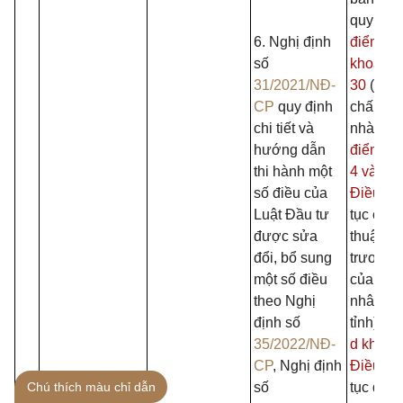
quy định
6. Nghị định
điểm d, 
số
khoản 1
31/2021/NĐ-
30
(Thủ 
CP
quy định
chấp th
chi tiết và
nhà đầu 
hướng dẫn
điểm d 
thi hành một
4 và kh
số điều của
Điều 33
Luật Đầu tư
tục chấ
được sửa
thuận c
đổi, bổ sung
trương 
một số điều
của Ủy 
theo Nghị
nhân dâ
định số
tỉnh); đ
35/2022/NĐ-
d khoản
CP
, Nghị định
Điều 45
Chú thích màu chỉ dẫn
số
tục điều