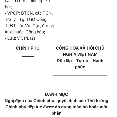
các tổ chức chính trị - xã
hội;
- VPCP: BTCN, các PCN,
Trợ lý TTg, TGĐ Cổng
TTĐT, các Vụ, Cục, đơn vị
trực thuộc, Công báo;
- Lưu: VT, PL (2)
CHÍNH PHỦ
CỘNG HÒA XÃ HỘI CHỦ
_____
NGHĨA VIỆT NAM
Độc lập – Tự do – Hạnh
phúc
_______________________
DANH MỤC
Nghị định của Chính phủ, quyết định của Thủ tướng
Chính phủ tiếp tục được áp dụng toàn bộ hoặc một
phần