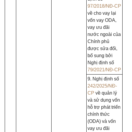
97/2018/NĐ-CP
về cho vay lại
vốn vay ODA,
vay ưu đãi
nước ngoài của
Chính phủ
được sửa đổi,
bổ sung bởi
Nghị định số
79/2021/NĐ-CP
9. Nghị định số
242/2025/NĐ-
CP
về quản lý
và sử dụng vốn
hỗ trợ phát triển
chính thức
(ODA) và vốn
vay ưu đãi