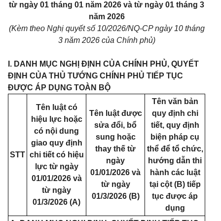
từ ngày 01 tháng 01 năm 2026 và từ ngày 01 tháng 3
năm 2026
(Kèm theo Nghị quyết số 10/2026/NQ-CP ngày 10 tháng
3 năm 2026 của Chính phủ)
I. DANH MỤC NGHỊ ĐỊNH CỦA CHÍNH PHỦ, QUYẾT
ĐỊNH CỦA THỦ TƯỚNG CHÍNH PHỦ TIẾP TỤC
ĐƯỢC ÁP DỤNG TOÀN BỘ
Tên văn bản
Tên luật có
Tên luật được
quy định chi
hiệu lực hoặc
sửa đổi, bổ
tiết, quy định
có nội dung
sung hoặc
biện pháp cụ
giao quy định
thay thế từ
thể để tổ chức,
STT
chi tiết có hiệu
ngày
hướng dẫn thi
lực từ ngày
01/01/2026 và
hành các luật
01/01/2026 và
từ ngày
tại cột (B) tiếp
từ ngày
01/3/2026 (B)
tục được áp
01/3/2026 (A)
dụng