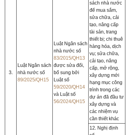
sách nhà nước
để mua sắm,
sửa chữa, cải
tạo, nâng cấp
tài sản, trang
thiết bị; chi thuê
Luật Ngân sách
hàng hóa, dịch
nhà nước số
vụ; sửa chữa,
83/2015/QH13
cải tạo, nâng
Luật Ngân sách
được sửa đổi,
cấp, mở rộng,
3.
nhà nước số
bổ sung bởi
xây dựng mới
89/2025/QH15
Luật số
hạng mục công
59/2020/QH14
trình trong các
và Luật số
dự án đã đầu tư
56/2024/QH15
xây dựng và
các nhiệm vụ
cần thiết khác
12. Nghị định