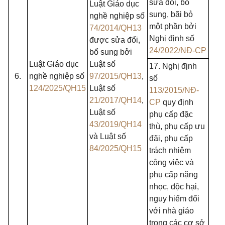
sửa đổi, bổ
Luật Giáo dục
sung, bãi bỏ
nghề nghiệp số
một phần bởi
74/2014/QH13
Nghị định số
được sửa đổi,
24/2022/NĐ-CP
bổ sung bởi
Luật Giáo dục
Luật số
17. Nghị định
6.
nghề nghiệp số
97/2015/QH13
,
số
124/2025/QH15
Luật số
113/2015/NĐ-
21/2017/QH14
,
CP
quy định
Luật số
phụ cấp đặc
43/2019/QH14
thù, phụ cấp ưu
và Luật số
đãi, phụ cấp
84/2025/QH15
trách nhiệm
công việc và
phụ cấp nặng
nhọc, độc hại,
nguy hiểm đối
với nhà giáo
trong các cơ sở