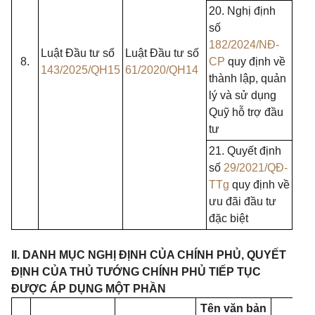
20. Nghị định
số
182/2024/NĐ-
Luật Đầu tư số
Luật Đầu tư số
8.
CP
quy định về
143/2025/QH15
61/2020/QH14
thành lập, quản
lý và sử dụng
Quỹ hỗ trợ đầu
tư
21. Quyết định
số
29/2021/QĐ-
TTg
quy định về
ưu đãi đầu tư
đặc biệt
II. DANH MỤC NGHỊ ĐỊNH CỦA CHÍNH PHỦ, QUYẾT
ĐỊNH CỦA THỦ TƯỚNG CHÍNH PHỦ TIẾP TỤC
ĐƯỢC ÁP DỤNG MỘT PHẦN
Tên văn bản