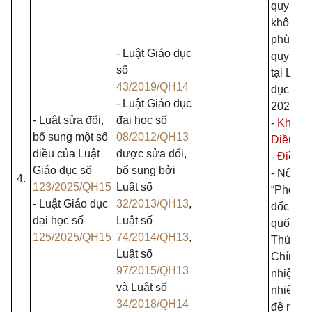
quy địn
không c
phù hợp
- Luật Giáo dục
quy địn
số
tại Luật
43/2019/QH14
dục đại
- Luật Giáo dục
2025:
- Luật sửa đổi,
đại học số
-
Khoản
bổ sung một số
08/2012/QH13
Điều 4.
điều của Luật
được sửa đổi,
-
Điều 5
Giáo dục số
bổ sung bởi
- Nội du
4.
123/2025/QH15
Luật số
“Phó G
- Luật Giáo dục
32/2013/QH13
,
đốc Đại
đại học số
Luật số
quốc gi
125/2025/QH15
74/2014/QH13
,
Thủ tư
Luật số
Chính p
97/2015/QH13
nhiệm, 
và Luật số
nhiệm t
34/2018/QH14
đề nghị