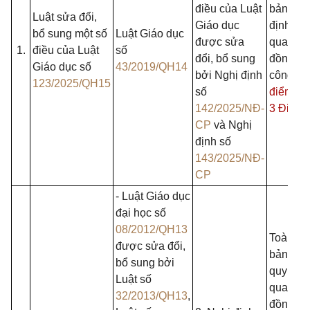
điều của Luật
bản trừ 
Luật sửa đổi,
Giáo dục
định liê
bổ sung một số
Luật Giáo dục
được sửa
quan đế
1.
điều của Luật
số
đổi, bổ sung
đồng tr
Giáo dục số
43/2019/QH14
bởi Nghị định
công lập
123/2025/QH15
số
điểm b 
142/2025/NĐ-
3 Điều 
CP
và Nghị
định số
143/2025/NĐ-
CP
- Luật Giáo dục
đại học số
08/2012/QH13
Toàn bộ
được sửa đổi,
bản, trừ
bổ sung bởi
quy định
Luật số
quan đế
32/2013/QH13
,
đồng tr