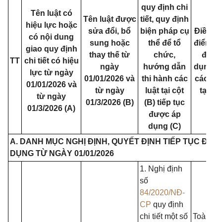
quy định chi
Tên luật có
Tên luật được
tiết, quy định
hiệu lực hoặc
sửa đổi, bổ
biện pháp cụ
Điều, k
có nội dung
sung hoặc
thể để tổ
điểm ti
giao quy định
thay thế từ
chức,
được
TT
chi tiết có hiệu
ngày
hướng dẫn
dụng đố
lực từ ngày
01/01/2026 và
thi hành các
các vă
01/01/2026 và
từ ngày
luật tại cột
tại cộ
từ ngày
01/3/2026 (B)
(B) tiếp tục
01/3/2026 (A)
được áp
dụng (C)
A. DANH MỤC NGHỊ ĐỊNH, QUYẾT ĐỊNH TIẾP TỤC ĐƯỢ
DỤNG TỪ NGÀY 01/01/2026
1. Nghị định
số
84/2020/NĐ-
CP
quy định
chi tiết một số
Toàn bộ