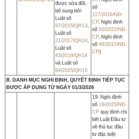
được sửa đổi,
số
bổ sung bởi
117/2016/NĐ-
Luật số
CP
, Nghị định
97/2015/QH13
,
số
50/2022/NĐ-
Luật số
CP
, Nghị định
21/2017/QH14
,
số
48/2015/NĐ-
Luật số
CP
)
43/2019/QH14
và Luật số
84/2025/QH15
B. DANH MỤC NGHỊ ĐỊNH, QUYẾT ĐỊNH TIẾP TỤC
ĐƯỢC ÁP DỤNG TỪ NGÀY 01/3/2026
19. Nghị định
số
19/2025/NĐ-
CP
quy định chi
tiết Luật Đầu tư
về thủ tục đầu
tư đặc biệt