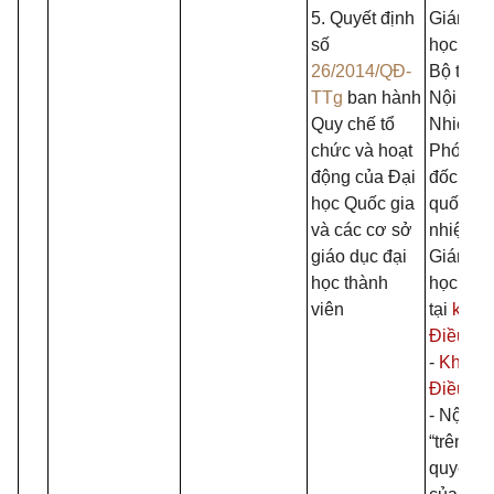
5. Quyết định
Giám đố
số
học quốc
26/2014/QĐ-
Bộ trưở
TTg
ban hành
Nội vụ.
Quy chế tổ
Nhiệm k
chức và hoạt
Phó Gi
động của Đại
đốc Đại
học Quốc gia
quốc gi
và các cơ sở
nhiệm k
giáo dục đại
Giám đố
học thành
học quốc
viên
tại
khoả
Điều 6.
-
Khoản
Điều 6.
- Nội du
“trên cơ
quyết n