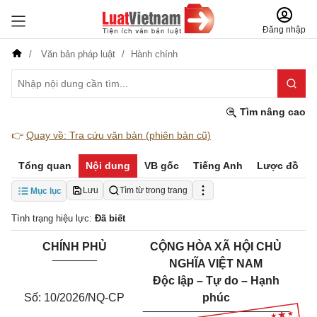
Đăng nhập
Văn bản pháp luật
Hành chính
Tìm nâng cao
👉
Quay về: Tra cứu văn bản (phiên bản cũ)
Tổng quan
Nội dung
VB gốc
Tiếng Anh
Lược đồ
Lưu
Tìm từ trong trang
Mục lục
Tình trạng hiệu lực:
Đã biết
CHÍNH PHỦ
CỘNG HÒA XÃ HỘI CHỦ
_______
NGHĨA VIỆT NAM
Độc lập – Tự do – Hạnh
Số: 10/2026/NQ-CP
phúc
_______________________