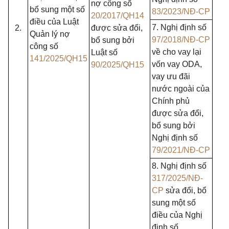
nợ công số
bổ sung một số
83/2023/NĐ-CP
20/2017/QH14
điều của Luật
7. Nghị định số
2.
được sửa đổi,
Quản lý nợ
97/2018/NĐ-CP
bổ sung bởi
công số
về cho vay lại
Luật số
141/2025/QH15
vốn vay ODA,
90/2025/QH15
vay ưu đãi
nước ngoài của
Chính phủ
được sửa đổi,
bổ sung bởi
Nghị định số
79/2021/NĐ-CP
8. Nghị định số
317/2025/NĐ-
CP
sửa đổi, bổ
sung một số
điều của Nghị
định số