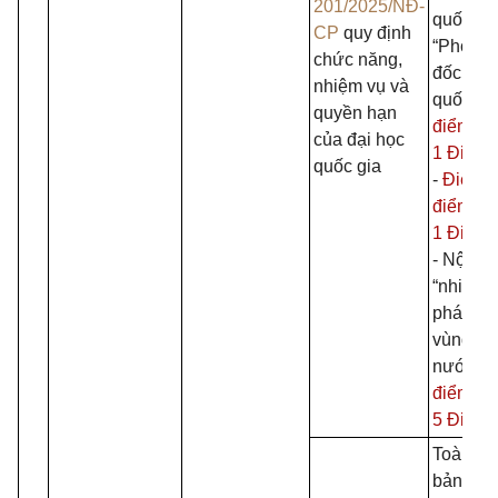
201/2025/NĐ-
quốc gia
CP
quy định
“Phó G
chức năng,
đốc Đại
nhiệm vụ và
quốc gia
quyền hạn
điểm b 
của đại học
1 Điều 
quốc gia
-
Điểm c
điểm d 
1 Điều 
- Nội du
“nhiệm 
phát tri
vùng củ
nước;” t
điểm c 
5 Điều 
Toàn bộ
bản trừ 