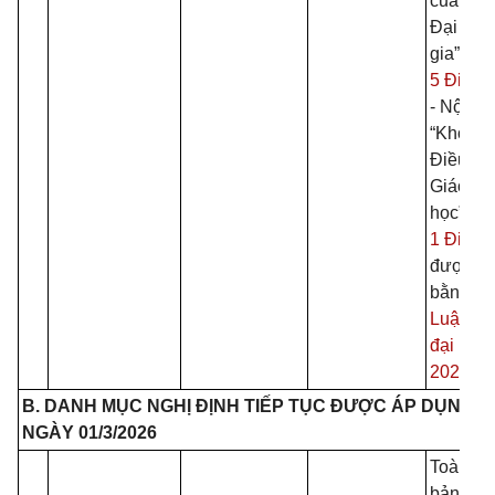
của Hội
Đại học
gia” tại
5 Điều 8
- Nội du
“Khoản 
Điều 19
Giáo dụ
học”
tại
1 Điều 
được th
bằng
Đi
Luật gi
đại học
2025
.
B. DANH MỤC NGHỊ ĐỊNH TIẾP TỤC ĐƯỢC ÁP DỤNG T
NGÀY 01/3/2026
Toàn bộ
bản trừ 