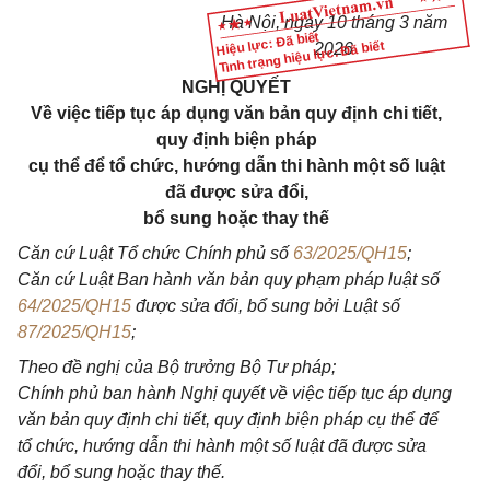
Hà Nội, ngày 10 tháng 3 năm
Hiệu lực: Đã biết
Tình trạng hiệu lực: Đã biết
2026
NGHỊ QUYẾT
Về việc tiếp tục áp dụng văn bản quy định chi tiết,
quy định biện pháp
cụ thể để tổ chức, hướng dẫn thi hành một số luật
đã được sửa đổi,
bổ sung hoặc thay thế
Căn cứ Luật Tổ chức Chính phủ số
63/2025/QH15
;
Căn cứ Luật Ban hành văn bản quy phạm pháp luật số
64/2025/QH15
được sửa đổi, bổ sung bởi Luật số
87/2025/QH15
;
Theo đề nghị của Bộ trưởng Bộ Tư pháp;
Chính phủ ban hành Nghị quyết về việc tiếp tục áp dụng
văn bản quy định chi tiết, quy định biện pháp cụ thể để
tổ chức, hướng dẫn thi hành một số luật đã được sửa
đổi, bổ sung hoặc thay thế.