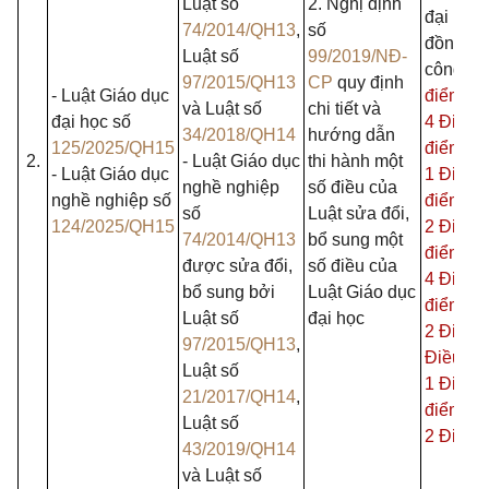
Luật số
2. Nghị định
đại học/
74/2014/QH13
,
số
đồng đạ
Luật số
99/2019/NĐ-
công lập
97/2015/QH13
CP
quy định
- Luật Giáo dục
điểm b 
và Luật số
chi tiết và
đại học số
4 Điều 
34/2018/QH14
hướng dẫn
125/2025/QH15
điểm e 
2.
- Luật Giáo dục
thi hành một
- Luật Giáo dục
1 Điều 
nghề nghiệp
số điều của
nghề nghiệp số
điểm a 
số
Luật sửa đổi,
124/2025/QH15
2 Điều 
74/2014/QH13
bổ sung một
điểm c 
được sửa đổi,
số điều của
4 Điều 
bổ sung bởi
Luật Giáo dục
điểm b 
Luật số
đại học
2 Điều 
97/2015/QH13
,
Điều 7,
Luật số
1 Điều 
21/2017/QH14
,
điểm c 
Luật số
2 Điều 
43/2019/QH14
và Luật số