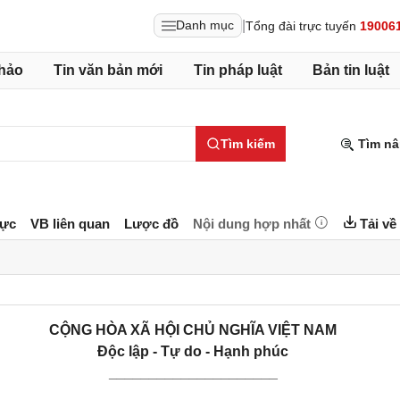
|
Danh mục
Tổng đài trực tuyến
19006
hảo
Tin văn bản mới
Tin pháp luật
Bản tin luật
Tìm kiếm
Tìm nâ
lực
VB liên quan
Lược đồ
Nội dung hợp nhất
Tải về
CỘNG HÒA XÃ HỘI CHỦ NGHĨA VIỆT NAM
Độc lập - Tự do - Hạnh phúc
_____________________