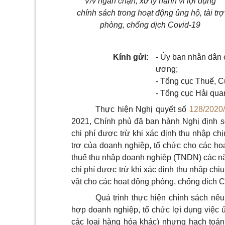
V/v ngăn chặn, xử lý hành vi lợi dụng
chính sách trong hoạt động ủng hộ, tài trợ
phòng, chống dịch Covid-19
Kính gửi:
- Ủy ban nhân dân c
ương;
- Tổng cục Thuế, 
- Tổng cục Hải qua
Thực hiện Nghị quyết số
128/2020
2021, Chính phủ đã ban hành Nghị định 
chi phí được trừ khi xác định thu nhập ch
trợ của doanh nghiệp, tổ chức cho các hoạ
thuế thu nhập doanh nghiệp (TNDN) các n
chi phí được trừ khi xác định thu nhập chịu
vật cho các hoạt động phòng, chống dịch C
Quá trình thực hiện chính sách nêu
hợp doanh nghiệp, tổ chức lợi dụng việc ủng
các loại hàng hóa khác) nhưng hạch toán gi