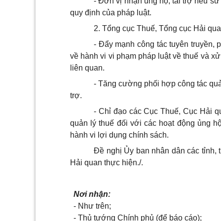
- Đơn vị nhận ủng hộ, tài trợ nếu sử
quy định của pháp luật.
2. Tổng cục Thuế, Tổng cục Hải qua
- Đẩy mạnh công tác tuyên truyền, p
về hành vi vi phạm pháp luật về thuế và xử
liên quan.
- Tăng cường phối hợp công tác quản
trợ.
- Chỉ đạo các Cục Thuế, Cục Hải 
quản lý thuế đối với các hoạt động ủng hộ
hành vi lợi dụng chính sách.
Đề nghị Ủy ban nhân dân các tỉnh, 
Hải quan thực hiện./.
Nơi nhận:
- Như trên;
- Thủ tướng Chính phủ (để báo cáo);