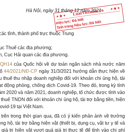
Hà Nội, ngày 31 tháng 12 năm 2021
Hiệu lực: Đã biết
Tình trạng hiệu lực: Đã biết
ác tỉnh, thành phố trực thuộc Trung
Cục Thuế các địa phương;
n, Cục Hải quan các địa phương.
/QH14
của Quốc hội về dự toán ngân sách nhà nước năm
số
44/2021/NĐ-CP
ngày 31/3/2021 hướng dẫn thực hiện về
ịu thuế thu nhập doanh nghiệp đối với khoản chi ủng hộ, tài
t động phòng, chống dịch Covid-19. Theo đó, trong kỳ tính
ăm 2020 và năm 2021, doanh nghiệp, tổ chức được tính vào
 thuế TNDN đối với khoản chi ủng hộ, tài trợ bằng tiền, hiện
ovid-19 tại Việt Nam.
 trên trong thời gian qua, đã có ý kiến phản ánh về trường
 hộ, tài trợ bằng hiện vật (thiết bị, dụng cụ, vật tư y tế và
á trị hiện vật vượt quá giá trị thực tế để tính vào chi phí