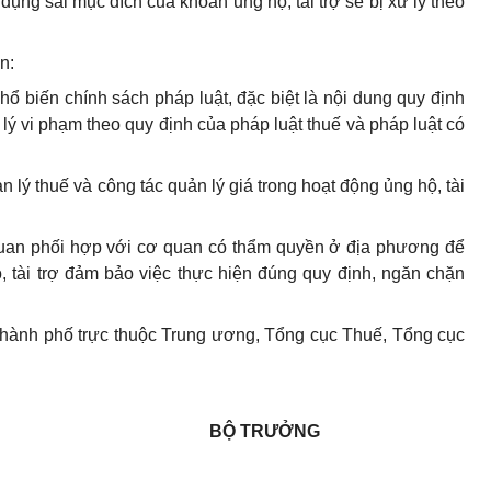
 dụng sai mục đích của khoản ủng hộ, tài trợ sẽ bị xử lý theo
n:
hổ biến chính sách pháp luật, đặc biệt là nội dung quy định
 lý vi phạm theo quy định của pháp luật thuế và pháp luật có
 lý thuế và công tác quản lý giá trong hoạt động ủng hộ, tài
quan phối hợp với cơ quan có thẩm quyền ở địa phương để
, tài trợ đảm bảo việc thực hiện đúng quy định, ngăn chặn
thành phố trực thuộc Trung ương, Tổng cục Thuế, Tổng cục
BỘ TRƯỞNG