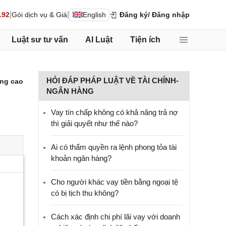
|
|
192
Gói dịch vụ & Giá
English
Đăng ký
/ Đăng nhập
Luật sư tư vấn
AI Luật
Tiện ích
HỎI ĐÁP PHÁP LUẬT VỀ TÀI CHÍNH-
ng cao
NGÂN HÀNG
Vay tín chấp không có khả năng trả nợ
thì giải quyết như thế nào?
Ai có thẩm quyền ra lệnh phong tỏa tài
khoản ngân hàng?
Cho người khác vay tiền bằng ngoại tệ
có bị tịch thu không?
Cách xác định chi phí lãi vay với doanh