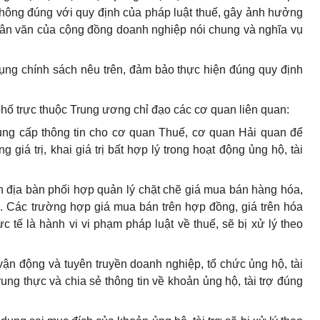
không đúng với quy định của pháp luật thuế, gây ảnh hưởng
nhân văn của cộng đồng doanh nghiệp nói chung và nghĩa vụ
 dụng chính sách nêu trên, đảm bảo thực hiện đúng quy định
phố trực thuộc Trung ương chỉ đạo các cơ quan liên quan:
cung cấp thông tin cho cơ quan Thuế, cơ quan Hải quan để
 giá trị, khai giá trị bất hợp lý trong hoạt động ủng hộ, tài
ên địa bàn phối hợp quản lý chặt chẽ giá mua bán hàng hóa,
. Các trường hợp giá mua bán trên hợp đồng, giá trên hóa
 tế là hành vi vi phạm pháp luật về thuế, sẽ bị xử lý theo
vận động và tuyên truyền doanh nghiệp, tổ chức ủng hộ, tài
trung thực và chia sẻ thông tin về khoản ủng hộ, tài trợ đúng