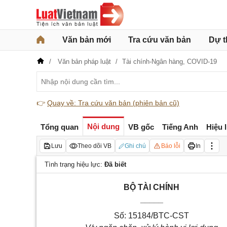
Văn bản mới
Tra cứu văn bản
Dự t
Văn bản pháp luật
Tài chính-Ngân hàng,
COVID-19
👉
Quay về: Tra cứu văn bản (phiên bản cũ)
Nội dung
Tổng quan
VB gốc
Tiếng Anh
Hiệu 
Lưu
Theo dõi VB
Ghi chú
Báo lỗi
In
Tình trạng hiệu lực:
Đã biết
BỘ TÀI CHÍNH
_____
Số: 15184/BTC-CST