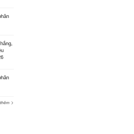
phân
Thắng,
ều
26
phân
 thêm