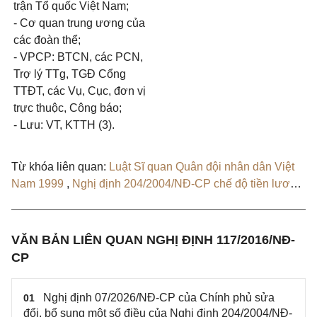
trận Tổ quốc Việt Nam;
- Cơ quan trung ương của
các đoàn thể;
- VPCP: BTCN, các PCN,
Trợ lý TTg, TGĐ Cổng
TTĐT, các Vụ, Cục, đơn vị
trực thuộc, Công báo;
- Lưu: VT, KTTH (3).
Từ khóa liên quan:
Luật Sĩ quan Quân đội nhân dân Việt
Nam 1999
,
Nghị định 204/2004/NĐ-CP chế độ tiền lương
với cán bộ
,
Nghị định 141/2013/NĐ-CP
,
Nghị định
07/2026/NĐ-CP
VĂN BẢN LIÊN QUAN NGHỊ ĐỊNH 117/2016/NĐ-
CP
Nghị định 07/2026/NĐ-CP của Chính phủ sửa
01
đổi, bổ sung một số điều của Nghị định 204/2004/NĐ-