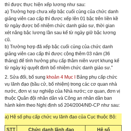
thì được thực hiện xếp lương như sau:
a) Trường hợp chưa xếp bậc cuối cùng của chức danh
giảng viên cao cấp thì được xếp lên 01 bậc trên liền kề
từ ngày được bổ nhiệm chức danh giáo sư, thời gian
xét nâng bậc lương lần sau kể từ ngày giữ bậc lương
cũ.
b) Trường hợp đã xếp bậc cuối cùng của chức danh
giảng viên cao cấp thì được cộng thêm 03 năm (36
tháng) để tính hưởng phụ cấp thâm niên vượt khung kể
từ ngày ký quyết định bổ nhiệm chức danh giáo sư.”
2. Sửa đổi, bổ sung
khoản 4 Mục I
Bảng phụ cấp chức
vụ lãnh đạo (bầu cử, bổ nhiệm) trong các cơ quan nhà
nước, đơn vị sự nghiệp của Nhà nước; cơ quan, đơn vị
thuộc Quân đội nhân dân và Công an nhân dân ban
hành kèm theo Nghị định số 204/2004/NĐ-CP như sau:
a) Hệ số phụ cấp chức vụ lãnh đạo của Cục thuộc Bộ:
STT
Chức danh lãnh đạo
Hệ số