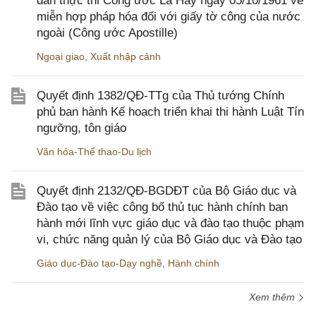
dẫn thực thi Công ước La Hay ngày 05/10/1961 về
miễn hợp pháp hóa đối với giấy tờ công của nước
ngoài (Công ước Apostille)
Ngoại giao
,
Xuất nhập cảnh
Quyết định 1382/QĐ-TTg của Thủ tướng Chính
phủ ban hành Kế hoạch triển khai thi hành Luật Tín
ngưỡng, tôn giáo
Văn hóa-Thể thao-Du lịch
Quyết định 2132/QĐ-BGDĐT của Bộ Giáo dục và
Đào tạo về việc công bố thủ tục hành chính ban
hành mới lĩnh vực giáo dục và đào tạo thuộc phạm
vi, chức năng quản lý của Bộ Giáo dục và Đào tạo
Giáo dục-Đào tạo-Dạy nghề
,
Hành chính
Xem thêm