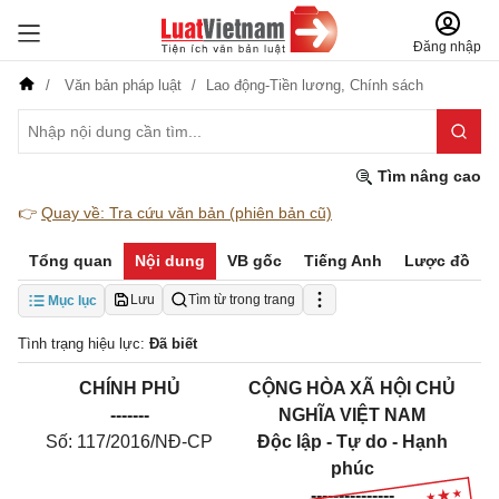
Đăng nhập
Văn bản pháp luật
Lao động-Tiền lương,
Chính sách
Tìm nâng cao
👉
Quay về: Tra cứu văn bản (phiên bản cũ)
Tổng quan
Nội dung
VB gốc
Tiếng Anh
Lược đồ
Lưu
Tìm từ trong trang
Mục lục
Tình trạng hiệu lực:
Đã biết
CHÍNH PHỦ
CỘNG HÒA XÃ HỘI CHỦ
-------
NGHĨA VIỆT NAM
Số: 117/2016/NĐ-CP
Độc lập - Tự do - Hạnh
phúc
---------------