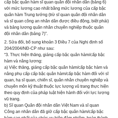
cấp bậc quân hàm sĩ quan quân đội nhân dân (bảng 6)
với mức lương cao nhất bằng mức lương của cấp bậc
quân hàm Trung tướng (trừ sĩ quan quân đội nhân dân
và sĩ quan công an nhân dân được điều động, biệt phái)
và bảng lương quân nhân chuyên nghiệp thuộc quân
đội nhân dân (bảng 7)”.
2. Sửa đổi, bổ sung khoản 3 Điều 7 của Nghị định số
204/2004/NĐ-CP như sau:
“3. Thực hiện thăng, giáng cấp bậc quân hàm/cấp bậc
hàm và nâng lương:
a) Việc thăng, giáng cấp bậc quân hàm/cấp bậc hàm và
nâng phụ cấp cấp bậc quân hàm/cấp bậc hàm đối với sĩ
quan, hạ sĩ quan, chiến sĩ, quân nhân chuyên nghiệp và
chuyên môn kỹ thuật thuộc lực lượng vũ trang thực hiện
theo quy định của pháp luật hiện hành đối với lực lượng
vũ trang.
b) Sĩ quan Quân đội nhân dân Việt Nam và sĩ quan
Công an nhân dân đã giữ cấp bậc quân hàm/cấp bậc
hàm cao nhất của chức vụ hiện đảm nhiệm, hoàn thành