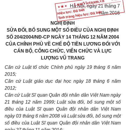
Hà Nội, ngày 21 tháng 7
Hiệu lực: Đã biết
Tình trạng hiệu lực: Đã biết
năm 2016
NGHỊ ĐỊNH
SỬA ĐỔI, BỔ SUNG MỘT SỐ ĐIỀU CỦA NGHỊ ĐỊNH
SỐ 204/2004/NĐ-CP NGÀY 14 THÁNG 12 NĂM 2004
CỦA CHÍNH PHỦ VỀ CHẾ ĐỘ TIỀN LƯƠNG ĐỐI VỚI
CÁN BỘ, CÔNG CHỨC, VIÊN CHỨC VÀ LỰC
LƯỢNG VŨ TRANG
Căn cứ Luật tổ chức Chính phủ ngày 19 tháng 6 năm
2015;
Căn cứ Luật giáo dục đại học ngày 18 tháng 6 năm
2012;
Căn cứ Luật Sĩ quan Quân đội nhân dân Việt Nam ngày
21 tháng 12 năm 1999; Lu
ậ
t sửa đổi, bổ sung một s
ố
điều của Luật Sĩ quan Quân đội nhân dân Việt Nam
ngày 03 tháng 6 năm 2008 và Luật sửa đổi, bổ sung một
số điều của Luật Sĩ quan Quân đội nhân dân Việt Nam
ngày 27 tháng 11 năm 2014;