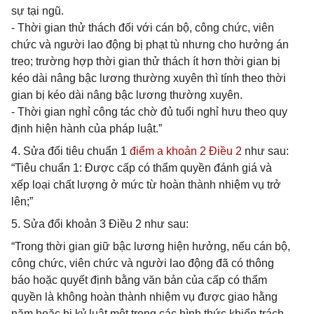
sự tại ngũ.
- Thời gian thử thách đối với cán bộ, công chức, viên
chức và người lao động bị phạt tù nhưng cho hưởng án
treo; trường hợp thời gian thử thách ít hơn thời gian bị
kéo dài nâng bậc lương thường xuyên thì tính theo thời
gian bị kéo dài nâng bậc lương thường xuyên.
- Thời gian nghỉ công tác chờ đủ tuổi nghỉ hưu theo quy
định hiện hành của pháp luật.”
4. Sửa đổi tiêu chuẩn 1
điểm a khoản 2 Điều 2
như sau:
“Tiêu chuẩn 1: Được cấp có thẩm quyền đánh giá và
xếp loại chất lượng ở mức từ hoàn thành nhiệm vụ trở
lên;”
5. Sửa đổi khoản 3 Điều 2 như sau:
“Trong thời gian giữ bậc lương hiện hưởng, nếu cán bộ,
công chức, viên chức và người lao động đã có thông
báo hoặc quyết định bằng văn bản của cấp có thẩm
quyền là không hoàn thành nhiệm vụ được giao hằng
năm hoặc bị kỷ luật một trong các hình thức khiển trách,