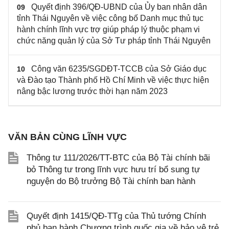
Quyết định 396/QĐ-UBND của Ủy ban nhân dân
09
tỉnh Thái Nguyên về việc công bố Danh mục thủ tục
hành chính lĩnh vực trợ giúp pháp lý thuộc phạm vi
chức năng quản lý của Sở Tư pháp tỉnh Thái Nguyên
Công văn 6235/SGDĐT-TCCB của Sở Giáo dục
10
và Đào tạo Thành phố Hồ Chí Minh về việc thực hiện
nâng bậc lương trước thời hạn năm 2023
VĂN BẢN CÙNG LĨNH VỰC
Thông tư 111/2026/TT-BTC của Bộ Tài chính bãi
bỏ Thông tư trong lĩnh vực hưu trí bổ sung tự
nguyện do Bộ trưởng Bộ Tài chính ban hành
Quyết định 1415/QĐ-TTg của Thủ tướng Chính
phủ ban hành Chương trình quốc gia về bảo vệ trẻ