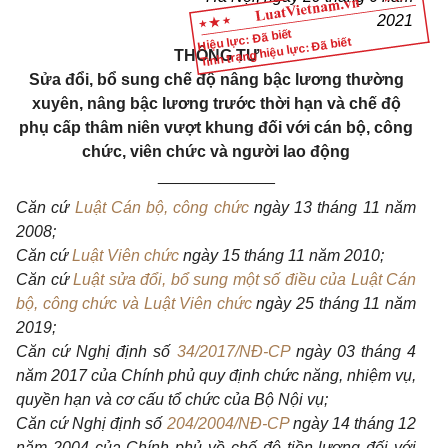
2021
Hiệu lực: Đã biết
Tình trạng hiệu lực: Đã biết
THÔNG TƯ
Sửa đổi, bổ sung chế độ nâng bậc lương thường
xuyên, nâng bậc lương trước thời hạn và chế độ
phụ cấp thâm niên vượt khung đối với cán bộ, công
chức, viên chức và người lao động
_____________
Căn cứ
Luật Cán bộ, công chức
ngày 13 tháng 11 năm
2008;
Căn cứ
Luật Viên chức
ngày 15 tháng 11 năm 2010;
Căn cứ
Luật sửa đổi, bổ sung một số điều của Luật Cán
bộ, công chức và Luật Viên chức
ngày 25 tháng 11 năm
2019;
Căn cứ Nghị định số
34/2017/NĐ-CP
ngày 03 tháng 4
năm 2017 của Chính phủ quy định chức năng, nhiệm vụ,
quyền hạn và cơ cấu tổ chức của Bộ Nội vụ;
Căn cứ Nghị định số
204/2004/NĐ-CP
ngày 14 tháng 12
năm 2004 của Chính phủ về chế độ tiền lương đối với