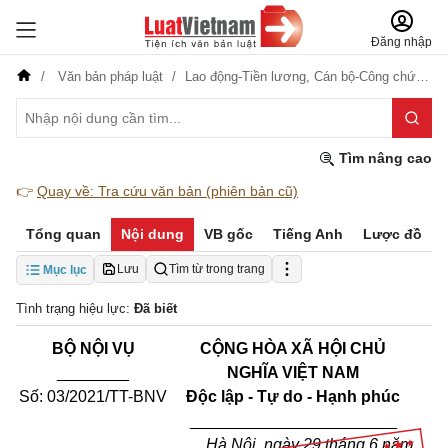
Đăng nhập
Văn bản pháp luật
Lao động-Tiền lương,
Cán bộ-Công chức-Viên chức
Tìm nâng cao
👉
Quay về: Tra cứu văn bản (phiên bản cũ)
Tổng quan
Nội dung
VB gốc
Tiếng Anh
Lược đồ
Lưu
Tìm từ trong trang
Mục lục
Tình trạng hiệu lực:
Đã biết
BỘ NỘI VỤ
CỘNG HÒA XÃ HỘI CHỦ
________
NGHĨA VIỆT NAM
Số:
03/2021/TT-BNV
Độc lập - Tự do - Hạnh phúc
_______________________
Hà Nội, ngày 29 tháng 6 năm