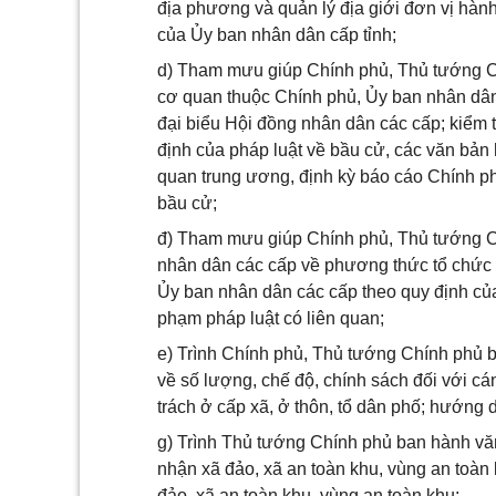
địa phương và quản lý địa giới đơn vị hàn
của Ủy ban nhân dân cấp tỉnh;
d) Tham mưu giúp Chính phủ, Thủ tướng Ch
cơ quan thuộc Chính phủ, Ủy ban nhân dân 
đại biểu Hội đồng nhân dân các cấp; kiểm 
định của pháp luật về bầu cử, các văn bả
quan trung ương, định kỳ báo cáo Chính ph
bầu cử;
đ) Tham mưu giúp Chính phủ, Thủ tướng Ch
nhân dân các cấp về phương thức tổ chức 
Ủy ban nhân dân các cấp theo quy định củ
phạm pháp luật có liên quan;
e) Trình Chính phủ, Thủ tướng Chính phủ 
về số lượng, chế độ, chính sách đối với c
trách ở cấp xã, ở thôn, tổ dân phố; hướng 
g) Trình Thủ tướng Chính phủ ban hành văn b
nhận xã đảo, xã an toàn khu, vùng an toàn
đảo, xã an toàn khu, vùng an toàn khu;