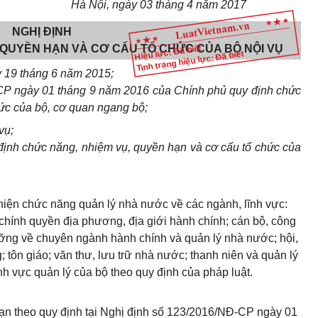
Hà Nội, ngày 03 tháng 4 năm 2017
NGHỊ ĐỊNH
 QUYỀN HẠN VÀ CƠ CẤU TỔ CHỨC CỦA BỘ NỘI VỤ
Hiệu lực: Đã biết
Tình trạng hiệu lực: Đã biết
y 19 tháng 6 năm 2015;
CP ngày 01 tháng 9 năm 2016 của Chính phủ quy định chức
ức của bộ, cơ quan ngang bộ;
vụ;
ịnh chức năng, nhiệm vụ, quyền hạn và cơ cấu tổ chức của
hiện chức năng quản lý nhà nước về các ngành, lĩnh vực:
hính quyền địa phương, địa giới hành chính; cán bộ, công
ưỡng về chuyên ngành hành chính và quản lý nhà nước; hội,
; tôn giáo; văn thư, lưu trữ nhà nước; thanh niên và quản lý
nh vực quản lý của bộ theo quy định của pháp luật.
hạn theo quy định tại Nghị định số 123/2016/NĐ-CP ngày 01