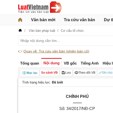
Văn bản mới
Tra cứu văn bản
Dự t
Văn bản pháp luật
Cơ cấu tổ chức
👉
Quay về: Tra cứu văn bản (phiên bản cũ)
Nội dung
Tổng quan
VB gốc
Tiếng Anh
Hiệu 
So sánh VB
Lưu
Theo dõi VB
Ghi chú
Mục lục
Tình trạng hiệu lực:
Đã biết
CHÍNH PHỦ
-------
Số: 34/2017/NĐ-CP