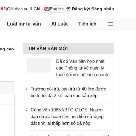
|
|
192
Gói dịch vụ & Giá
English
Đăng ký
/ Đăng nhập
Luật sư tư vấn
AI Luật
Tiện ích
TIN VĂN BẢN MỚI
ng cao
Đã có Văn bản hợp nhất
các Thông tư về quản lý
thuế đối với hộ kinh doanh
Trường nội trú, bán trú từ 40 lớp được
bố trí tối đa 2 kế toán sau sắp xếp
Công văn 10657/BTC-QLCS: Người
dân được hoàn tiền nếu tiền sử dụng
đất tính lại thấp hơn số đã nộp