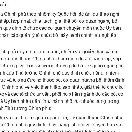
ước:
ủa Chính phủ theo nhiệm kỳ Quốc hội; đề án, dự thảo nghị
hập, hợp nhất, chia, tách, giải thể bộ, cơ quan ngang bộ,
nh quy định tổ chức các cơ quan chuyên môn thuộc Ủy ban
 phân cấp quản lý tổ chức bộ máy hành chính, sự nghiệp
hính phủ quy định chức năng, nhiệm vụ, quyền hạn và cơ
 cơ quan thuộc Chính phủ; thẩm định đề án thành lập, sáp
ương đương, vụ, cục và tương đương do bộ, cơ quan ngang bộ
định của Thủ tướng Chính phủ quy định chức năng, nhiệm
 cục và tương đương thuộc bộ, cơ quan ngang bộ; thẩm định
Chính phủ về việc thành lập, sáp nhập, giải thể, tổ chức lại
c và các tổ chức tư vấn, phối hợp liên ngành do các bộ, cơ
à Ủy ban nhân dân tỉnh, thành phố trực thuộc trung ương
ình Thủ tướng Chính phủ;
phủ và các bộ, cơ quan ngang bộ, cơ quan thuộc Chính phủ
 của Chính phủ quy định chức năng, nhiệm vụ, quyền hạn và
bộ, cơ quan thuộc Chính phủ trước khi trình Thủ tướng