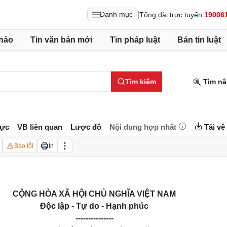
|
Danh mục
Tổng đài trực tuyến
19006
hảo
Tin văn bản mới
Tin pháp luật
Bản tin luật
Tìm kiếm
Tìm nâ
lực
VB liên quan
Lược đồ
Nội dung hợp nhất
Tải về
Báo lỗi
In
CỘNG HÒA XÃ HỘI CHỦ NGHĨA VIỆT NAM
Độc lập - Tự do - Hạnh phúc
---------------