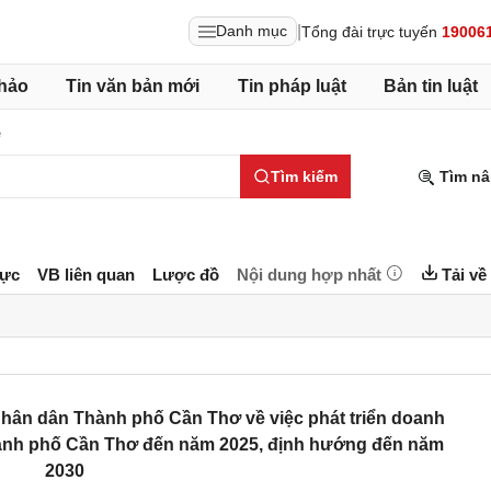
|
Danh mục
Tổng đài trực tuyến
19006
hảo
Tin văn bản mới
Tin pháp luật
Bản tin luật
ệ
Tìm kiếm
Tìm nâ
lực
VB liên quan
Lược đồ
Nội dung hợp nhất
Tải về
ân dân Thành phố Cần Thơ về việc phát triển doanh
hành phố Cần Thơ đến năm 2025, định hướng đến năm
2030