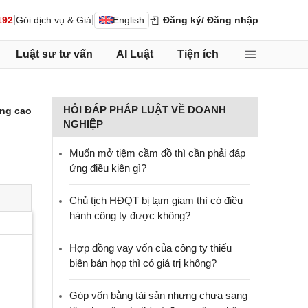
|
|
192
Gói dịch vụ & Giá
English
Đăng ký
/ Đăng nhập
Luật sư tư vấn
AI Luật
Tiện ích
HỎI ĐÁP PHÁP LUẬT VỀ DOANH
ng cao
NGHIỆP
Muốn mở tiệm cầm đồ thì cần phải đáp
ứng điều kiện gì?
Chủ tịch HĐQT bị tạm giam thì có điều
hành công ty được không?
Hợp đồng vay vốn của công ty thiếu
biên bản họp thì có giá trị không?
Góp vốn bằng tài sản nhưng chưa sang