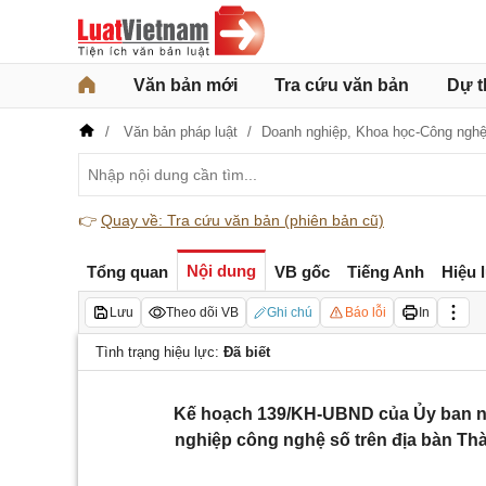
Văn bản mới
Tra cứu văn bản
Dự t
Văn bản pháp luật
Doanh nghiệp,
Khoa học-Công ngh
👉
Quay về: Tra cứu văn bản (phiên bản cũ)
Nội dung
Tổng quan
VB gốc
Tiếng Anh
Hiệu 
Lưu
Theo dõi VB
Ghi chú
Báo lỗi
In
Tình trạng hiệu lực:
Đã biết
Kế hoạch 139/KH-UBND của Ủy ban nh
nghiệp công nghệ số trên địa bàn T