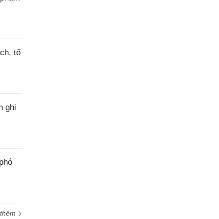
ch, tổ
h ghi
 phó
 thêm