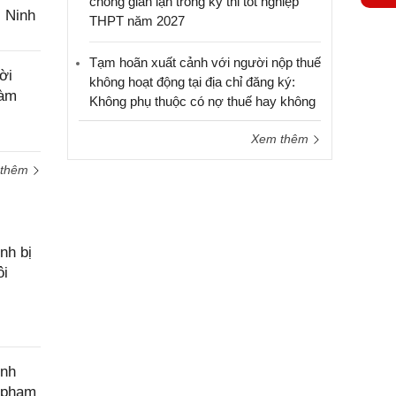
chống gian lận trong kỳ thi tốt nghiệp
c Ninh
THPT năm 2027
Yêu
cầu
hỗ trợ
Tạm hoãn xuất cảnh với người nộp thuế
ời
không hoạt động tại địa chỉ đăng ký:
làm
Không phụ thuộc có nợ thuế hay không
Xem thêm
 thêm
nh bị
ôi
ính
c phạm