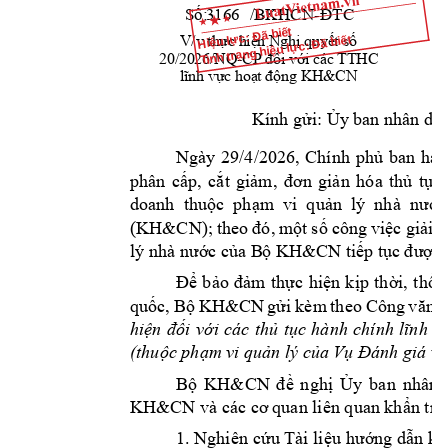
-
Số:          /BKHC
N
ĐTC
3166
Hiệu lực: Đã biết
V/v 
thực hiện Nghị quyết số 
Tình trạng hiệu lực: Đã biết
20/2026/NQ-
TTHC                 
CP đối với các 
KH
&CN 
lĩnh vực hoạt động 
Kính gửi: Ủy
 ban nhân dân
Ngày 
29/4/2026, 
Chính 
phủ 
ban 
hàn
phân 
cấp, 
cắt 
giảm, 
đ
ơn 
giản 
hó
a 
thủ 
tục 
doanh  thuộc  phạm  vi  quản  lý  nhà  nướ
(KH&CN); 
th
eo 
đó, 
một 
số 
công 
việc 
giải 
q
lý nhà nước của B
ộ
 KH
&CN tiếp tục 
được 
Để 
bảo 
đảm 
thực 
hiện 
kịp 
thời, 
thốn
KH
&CN
quốc, 
Bộ 
gửi 
k
èm
t
heo 
Công 
văn 
n
hiện 
đối 
với 
các 
thủ 
tục 
hành 
chính 
lĩnh 
v
(thuộc phạm vi 
quản lý của Vụ Đ
ánh giá v
KH
&CN
Bộ 
đ
ề 
n
ghị 
Ủy 
ban 
nhân 
KH
&CN
và
các cơ 
quan liên quan khẩn tr
ư
1. Nghiên 
cứu Tài liệu 
hướng dẫn kè