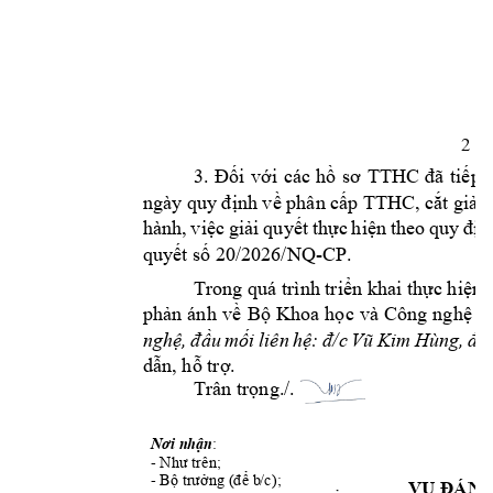
2 
3
. 
Đối
với 
các 
hồ 
sơ 
TTHC 
đã 
t
iếp 
ngày quy
 định về phân cấp TTHC, 
cắt giảm
hành
, 
v
iệc 
giải 
quyết 
thực 
hiện 
theo 
quy 
địn
-
CP.
quyết số 20
/2026/NQ
Trong quá 
trình triển khai thực hiện
phản 
ánh 
về 
Bộ 
Khoa 
học 
và 
Công 
nghệ 
(
, 
nghệ, 
đầu 
mối 
liên 
hệ:
đ/
c 
Vũ 
Kim 
Hùng
điệ
dẫn, hỗ trợ.
Trân 
./.  
trọng
: 
Nơi nhận
-
Như trên;
- 
Bộ trưởng (để b
/c);
VỤ ĐÁNH