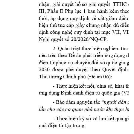
TTHC
nhận, giải quy
ết
hồ
sơ giải quyết 
đư
hành 
kèm 
t
heo 
III, 
Phần 
E 
Phụ
lục 
1 
ban 
, 
quy 
thời
áp 
dụng 
định
về 
cắt 
giảm 
điều 
ki
hiện t
hủ tục 
cấp 
giấy 
chứng nhận 
đủ 
điều k
định công nghệ quy định tại mục VII, VIII
-
CP
. 
Nghị quy
ết số 20/2026/NQ
2
. Quán triệt thực hiện nghiêm
 t
úc vi
nêu tr
ên the
o Đề 
án 
phát triển 
ứng 
dụng dữ 
điện t
ử phục vụ 
chuyển đổi 
số quốc 
gia gia
2030 
được 
phê 
duy
ệt 
theo 
Quyết 
định 
s
Thủ tướng C
hính phủ
(Đề án 06): 
- 
Thực hiện kế
t nối, chia sẻ, kha
i thá
ứng dụng Địn
h danh điện 
t
ử quốc gia (V
NEI
- B
ảo 
đảm nguyên 
tắc 
"người 
dân chỉ
lầ
n cho c
ác cơ quan nhà n
ước khi thực h
iệ
- 
Thực hiện ký số và lưu kết quả giải
quả điện tử tậ
p trung.