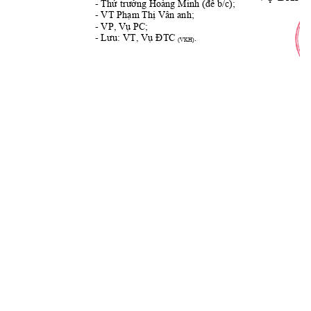
- 
;
Thứ trưởng H
oàng Minh
(để b/c)
- 
; 
VT Phạm Thị V
ân anh
- 
VP, Vụ PC;
- 
.
Lưu: VT, Vụ ĐTC
(
VKH
)