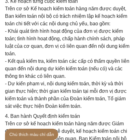
3. Kế hoạch từng cuộc kiểm toán
Trên cơ sở Kế hoạch kiểm toán hàng năm được duyệt,
Ban kiểm toán nội bộ có trách nhiệm lập kế hoạch kiểm
toán chi tiết với các nội dung chủ yếu, bao gồm:
- Khái quát tình hình hoạt động của đơn vị được kiểm
toán; tình hình hoạt động, chấp hành chính sách, pháp
luật của cơ quan, đơn vị có liên quan đến nội dung kiểm
toán.
- Kết quả kiểm tra, kiểm toán các cấp có thẩm quyền liên
quan đến nội dung dự kiến kiểm toán (nếu có) và các
thông tin khác có liên quan.
- Dự kiến phạm vi, nội dung kiểm toán, thời kỳ và thời
gian thực hiện; thời gian kiểm toán tại mỗi đơn vị được
kiểm toán và thành phần của Đoàn kiểm toán, Tổ giám
sát việc thực hiện Đoàn kiểm toán.
4. Ban hành Quyết định kiểm toán
Trên cơ sở kế hoạch kiểm toán hàng năm được Giám
đốc BHXH Việt Nam phê duyệt, kế hoạch kiểm toán chi
Chú thích màu chỉ dẫn
tiết và các nội dung có liên quan, Ban Kiểm toán nội bộ