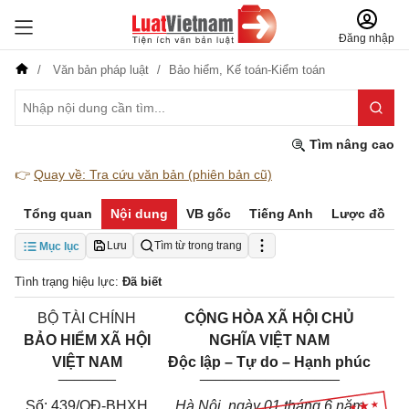
Đăng nhập
Văn bản pháp luật
Bảo hiểm,
Kế toán-Kiểm toán
Tìm nâng cao
👉
Quay về: Tra cứu văn bản (phiên bản cũ)
Tổng quan
Nội dung
VB gốc
Tiếng Anh
Lược đồ
Lưu
Tìm từ trong trang
Mục lục
Tình trạng hiệu lực:
Đã biết
BỘ TÀI CHÍNH
CỘNG HÒA XÃ HỘI CHỦ
BẢO HIỂM XÃ HỘI
NGHĨA VIỆT NAM
VIỆT NAM
Độc lập – Tự do – Hạnh phúc
_______
_________________
Số: 439/QĐ-BHXH
Hà Nội, ngày 01 tháng 6 năm