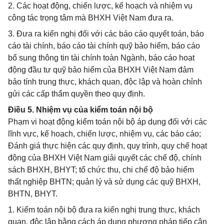
2. Các hoạt động, chiến lược, kế hoạch và nhiệm vụ
công tác trọng tâm mà BHXH Việt Nam đưa ra.
3. Đưa ra kiến nghị đối với các báo cáo quyết toán, báo
cáo tài chính, báo cáo tài chính quỹ bảo hiểm, báo cáo
bổ sung thông tin tài chính toàn Ngành, báo cáo hoạt
động đầu tư quỹ bảo hiểm của BHXH Việt Nam đảm
bảo tính trung thực, khách quan, độc lập và hoàn chỉnh
gửi các cấp thẩm quyền theo quy định.
Điều 5. Nhiệm vụ của kiểm toán nội bộ
Phạm vi hoạt động kiểm toán nội bộ áp dụng đối với các
lĩnh vực, kế hoạch, chiến lược, nhiệm vụ, các báo cáo;
Đánh giá thực hiện các quy định, quy trình, quy chế hoạt
động của BHXH Việt Nam giải quyết các chế độ, chính
sách BHXH, BHYT; tổ chức thu, chi chế độ bảo hiểm
thất nghiệp BHTN; quản lý và sử dụng các quỹ BHXH,
BHTN, BHYT.
1. Kiểm toán nội bộ đưa ra kiến nghị trung thực, khách
quan, độc lập bằng cách áp dụng phương pháp tiếp cận