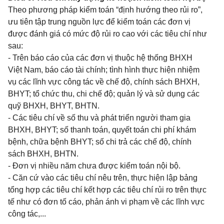
Theo phương pháp kiểm toán “định hướng theo rủi ro”,
ưu tiên tập trung nguồn lực để kiểm toán các đơn vị
được đánh giá có mức độ rủi ro cao với các tiêu chí như
sau:
- Trên báo cáo của các đơn vị thuộc hệ thống BHXH
Việt Nam, báo cáo tài chính; tình hình thực hiện nhiệm
vụ các lĩnh vực công tác về chế độ, chính sách BHXH,
BHYT; tổ chức thu, chi chế độ; quản lý và sử dụng các
quỹ BHXH, BHYT, BHTN.
- Các tiêu chí về số thu và phát triển người tham gia
BHXH, BHYT; số thanh toán, quyết toán chi phí khám
bệnh, chữa bệnh BHYT; số chi trả các chế độ, chính
sách BHXH, BHTN.
- Đơn vị nhiều năm chưa được kiểm toán nội bộ.
- Căn cứ vào các tiêu chí nêu trên, thực hiện lập bảng
tổng hợp các tiêu chí kết hợp các tiêu chí rủi ro trên thực
tế như có đơn tố cáo, phản ánh vi phạm về các lĩnh vực
công tác,...