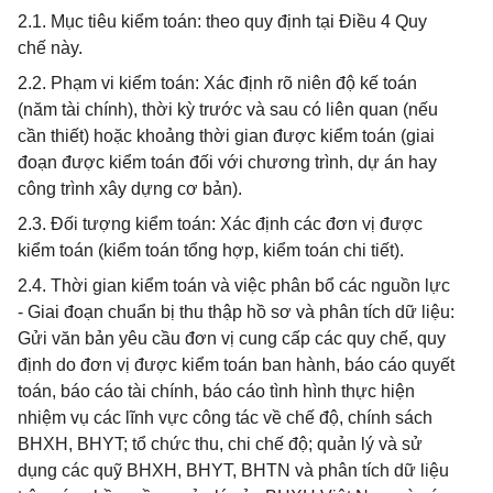
2.1. Mục tiêu kiểm toán: theo quy định tại Điều 4 Quy
chế này.
2.2. Phạm vi kiểm toán: Xác định rõ niên độ kế toán
(năm tài chính), thời kỳ trước và sau có liên quan (nếu
cần thiết) hoặc khoảng thời gian được kiểm toán (giai
đoạn được kiểm toán đối với chương trình, dự án hay
công trình xây dựng cơ bản).
2.3. Đối tượng kiểm toán: Xác định các đơn vị được
kiểm toán (kiểm toán tổng hợp, kiểm toán chi tiết).
2.4. Thời gian kiểm toán và việc phân bổ các nguồn lực
- Giai đoạn chuẩn bị thu thập hồ sơ và phân tích dữ liệu:
Gửi văn bản yêu cầu đơn vị cung cấp các quy chế, quy
định do đơn vị được kiểm toán ban hành, báo cáo quyết
toán, báo cáo tài chính, báo cáo tình hình thực hiện
nhiệm vụ các lĩnh vực công tác về chế độ, chính sách
BHXH, BHYT; tổ chức thu, chi chế độ; quản lý và sử
dụng các quỹ BHXH, BHYT, BHTN và phân tích dữ liệu