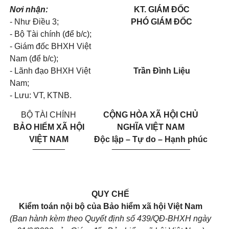
Nơi nhận:
KT. GIÁM ĐỐC
- Như Điều 3;
PHÓ GIÁM ĐỐC
- Bộ Tài chính (để b/c);
- Giám đốc BHXH Việt
Nam (để b/c);
- Lãnh đạo BHXH Việt
Trần Đình Liệu
Nam;
- Lưu: VT, KTNB.
BỘ TÀI CHÍNH
CỘNG HÒA XÃ HỘI CHỦ
BẢO HIỂM XÃ HỘI
NGHĨA VIỆT NAM
VIỆT NAM
Độc lập – Tự do – Hạnh phúc
_______
_________________
QUY CHẾ
Kiểm toán nội bộ của Bảo hiểm xã hội Việt Nam
(Ban hành kèm theo Quyết định số 439/QĐ-BHXH ngày