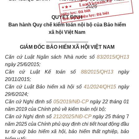
2026
Hiệu lực: Đã biết
Tình trạng hiệu lực: Đã biết
QUYẾT ĐỊNH
Ban hành Quy chế kiểm toán nội bộ của Bảo hiểm
xã hội Việt Nam
_______________
GIÁM ĐỐC BẢO HIỂM XÃ HỘI VIỆT NAM
Căn cứ Luật Ngân sách Nhà nước số
83/2015/QH13
ngày 25/6/2015;
Căn cứ Luật Kế toán số
88/2015/QH13
ngày
20/11/2015;
Căn cứ Luật Bảo hiểm xã hội số
41/2024/QH15
ngày
29/6/2024;
Căn cứ Nghị định số
05/2019/NĐ-CP
ngày 22 tháng 01
năm 2019 của Chính phủ về kiểm toán nội bộ;
Căn cứ Nghị định số
212/2025/NĐ-CP
ngày 25 tháng
7
năm 2025 của Chính phủ quy định chi tiết hoạt động đầu
tư từ quỹ bảo hiểm xã hội, bảo hiểm thất nghiệp, bảo
hiểm y tế;