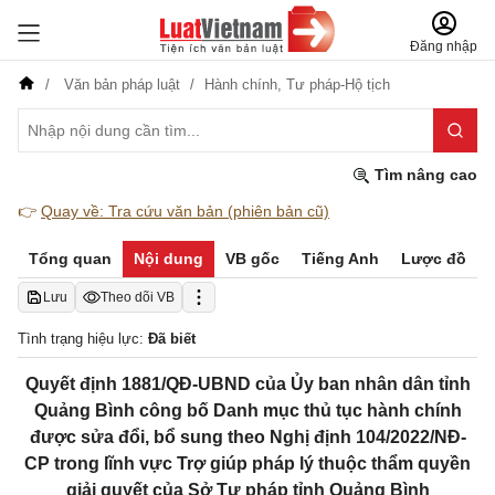
Đăng nhập
Văn bản pháp luật
Hành chính,
Tư pháp-Hộ tịch
Tìm nâng cao
👉
Quay về: Tra cứu văn bản (phiên bản cũ)
Tổng quan
Nội dung
VB gốc
Tiếng Anh
Lược đồ
Lưu
Theo dõi VB
Tình trạng hiệu lực:
Đã biết
Quyết định 1881/QĐ-UBND của Ủy ban nhân dân tỉnh
Quảng Bình công bố Danh mục thủ tục hành chính
được sửa đổi, bổ sung theo Nghị định 104/2022/NĐ-
CP trong lĩnh vực Trợ giúp pháp lý thuộc thẩm quyền
giải quyết của Sở Tư pháp tỉnh Quảng Bình