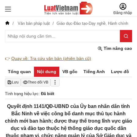
Đăng nhập
Văn bản pháp luật
Giáo dục-Đào tạo-Dạy nghề,
Hành chính
Tìm nâng cao
👉
Quay về: Tra cứu văn bản (phiên bản cũ)
Tổng quan
Nội dung
VB gốc
Tiếng Anh
Lược đồ
Lưu
Theo dõi VB
Tình trạng hiệu lực:
Đã biết
Quyết định 1141/QĐ-UBND của Ủy ban nhân dân tỉnh
Bắc Ninh về việc công bố danh mục thủ tục hành
chính mới ban hành; được thay thế trong lĩnh vực giáo
dục và đào tạo thuộc hệ thống giáo dục quốc dân
thuộc phạm vi, chức năng quản lý của Sở Giáo dục và