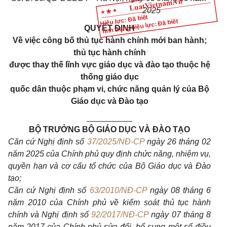
2025
Hiệu lực: Đã biết
Tình trạng hiệu lực: Đã biết
QUYẾT ĐỊNH
Về việc công bố thủ tục hành chính mới ban hành;
thủ tục hành chính
được thay thế lĩnh vực giáo dục và đào tạo thuộc hệ
thống giáo dục
quốc dân thuộc phạm vi, chức năng quản lý của Bộ
Giáo dục và Đào tạo
__________
BỘ TRƯỞNG BỘ GIÁO DỤC VÀ ĐÀO TẠO
Căn cứ Nghị định số
37/2025/NĐ-CP
ngày 26 tháng 02
năm 2025 của Chính phủ quy định chức năng, nhiệm vụ,
quyền hạn và cơ cấu tổ chức của Bộ Giáo dục và Đào
tạo;
Căn cứ Nghị định số
63/2010/NĐ-CP
ngày 08 tháng 6
năm 2010 của Chính phủ về kiểm soát thủ tục hành
chính và Nghị định số
92/2017/NĐ-CP
ngày 07 tháng 8
năm 2017 của Chính phủ sửa đổi, bổ sung một số điều