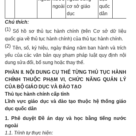
ngoài
cơ sở giáo
quốc
dục
dân
Chú thích:
(1)
Số hồ sơ thủ tục hành chính (trên Cơ sở dữ liệu
quốc gia về thủ tục hành chính) của thủ tục hành chính.
(2)
Tên, số, ký hiệu, ngày tháng năm ban hành và trích
yếu của các văn bản quy phạm pháp luật quy định nội
dung sửa đổi, bổ sung hoặc thay thế.
PHẦN II. NỘI DUNG CỤ THỂ TỪNG
THỦ TỤC HÀNH
CHÍNH THUỘC PHẠM VI, CHỨC NĂNG QUẢN LÝ
CỦA BỘ GIÁO DỤC VÀ ĐÀO TẠO
Thủ tục hành chính cấp tỉnh
Lĩnh vực giáo dục và đào tạo thuộc hệ thống giáo
dục quốc dân
1. Phê duyệt Đề án dạy và học bằng tiếng nước
ngoài
1.
1. Trình tự thực hiện: