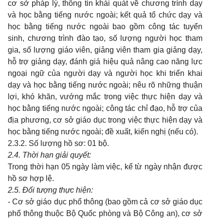
cơ sở pháp lý, thông tin khái quát về chương trình dạy
và học bằng tiếng nước ngoài; kết quả tổ chức dạy và
học bằng tiếng nước ngoài bao gồm công tác tuyển
sinh, chương trình đào tạo, số lượng người học tham
gia, số lượng giáo viên, giảng viên tham gia giảng dạy,
hỗ trợ giảng dạy, đánh giá hiệu quả nâng cao năng lực
ngoại ngữ của người dạy và người học khi triển khai
dạy và học bằng tiếng nước ngoài; nêu rõ những thuận
lợi, khó khăn, vướng mắc trong việc thực hiện dạy và
học bằng tiếng nước ngoài; công tác chỉ đạo, hỗ trợ của
địa phương, cơ sở giáo dục trong việc thực hiện dạy và
học bằng tiếng nước ngoài; đề xuất, kiến nghị (nếu có).
2.3.2.
Số lượng hồ sơ: 01 bộ
.
2.
4. Thời hạn giải quyết
:
Trong thời hạn 05 ngày làm việc, kể từ ngày nhận được
hồ sơ hợp lệ.
2.
5. Đối tượng thực hiện:
- C
ơ sở giáo dục phổ thông
(bao gồm cả cơ sở giáo dục
phổ thông thuộc Bộ Quốc phòng và Bộ Công an)
, cơ sở