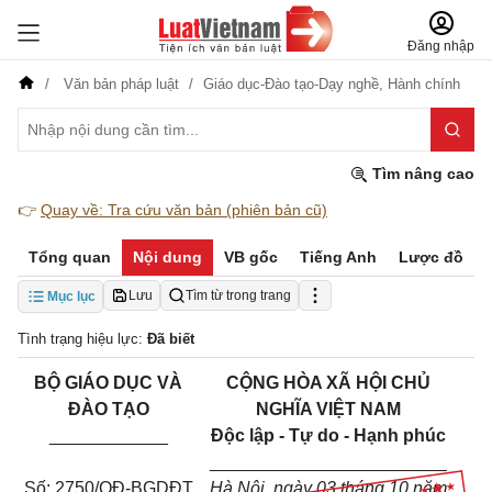
Đăng nhập
Văn bản pháp luật
Giáo dục-Đào tạo-Dạy nghề,
Hành chính
Tìm nâng cao
👉
Quay về: Tra cứu văn bản (phiên bản cũ)
Tổng quan
Nội dung
VB gốc
Tiếng Anh
Lược đồ
Lưu
Tìm từ trong trang
Mục lục
Tình trạng hiệu lực:
Đã biết
BỘ GIÁO DỤC VÀ
CỘNG HÒA XÃ HỘI CHỦ
ĐÀO TẠO
NGHĨA VIỆT NAM
____________
Độc lập - Tự do - Hạnh phúc
________________________
Số: 2750/QĐ-BGDĐT
Hà Nội, ngày 03 tháng 10 năm