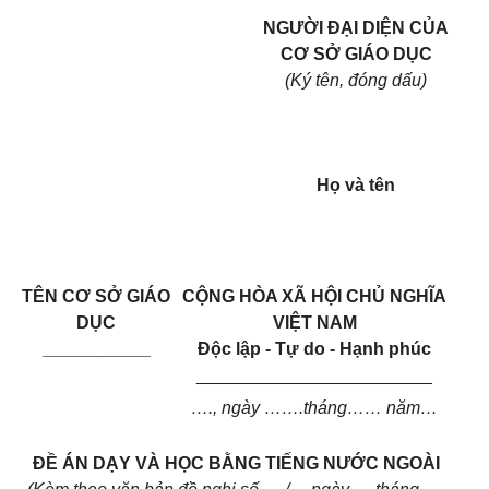
NGƯỜI ĐẠI DIỆN CỦA
CƠ SỞ GIÁO DỤC
(Ký tên, đóng dấu)
Họ và tên
TÊN CƠ SỞ GIÁO
CỘNG HÒA XÃ HỘI CHỦ NGHĨA
DỤC
VIỆT NAM
___________
Độc lập - Tự do - Hạnh phúc
________________________
…., ngày …….tháng…… năm…
ĐỀ ÁN DẠY VÀ HỌC BẰNG TIẾNG NƯỚC NGOÀI