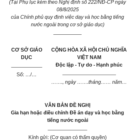
(Tại Phụ lục kèm theo Nghị định số 222/NĐ-CP ngày
08/8/2025
của Chính phủ quy định việc dạy và học bằng tiếng
nước ngoài trong cơ sở giáo dục)
__________
CƠ SỞ GIÁO
CỘNG HÒA XÃ HỘI CHỦ NGHĨA
DỤC
VIỆT NAM
___________
Độc lập - Tự do - Hạnh phúc
___________________
Số: …/…
……., ngày …….tháng…… năm…
VĂN BẢN
ĐỀ NGHỊ
Gia hạn hoặc điều chỉnh
Đề án dạy và học bằng
tiếng nước ngoài
______________
Kính gửi: (Cơ quan có thẩm quyền)