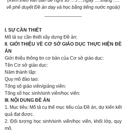
(Kèm theo văn bản đề nghị số …./….ngày ….tháng ….
về phê duyệt Đề án dạy và học bằng tiếng nước ngoài)
______________
I. SỰ CẦN THIẾT
Mô tả sự cần thiết xây dựng Đề án:
II. GIỚI THIỆU VỀ CƠ SỞ GIÁO DỤC THỰC HIỆN ĐỀ
ÁN
Giới thiệu thông tin cơ bản của Cơ sở giáo dục:
Tên Cơ sở giáo dục:
Năm thành lập:
Quy mô đào tạo:
Tổng số giáo viên/giảng viên:
Tổng số học sinh/sinh viên/học viên:
III. NỘI DUNG ĐỀ ÁN
1. Mục tiêu: Mô tả cụ thể mục tiêu của Đề án, dự kiến kết
quả đạt được.
2. Đối tượng học sinh/sinh viên/học viên, khối lớp, quy
mô.