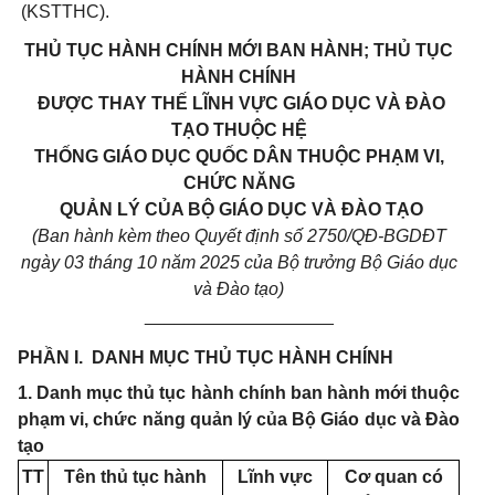
(KSTTHC).
THỦ TỤC HÀNH CHÍNH MỚI BAN HÀNH; THỦ TỤC
HÀNH CHÍNH
ĐƯỢC THAY THẾ LĨNH VỰC GIÁO DỤC VÀ ĐÀO
TẠO THUỘC HỆ
THỐNG GIÁO DỤC QUỐC DÂN
THUỘC PHẠM VI,
CHỨC NĂNG
QUẢN LÝ CỦA BỘ GIÁO DỤC VÀ ĐÀO TẠO
(Ban hành kèm theo Quyết định số 2750/QĐ-BGDĐT
ngày 03 tháng 10 năm 2025 của Bộ trưởng Bộ Giáo dục
và Đào tạo)
___________________
PHẦN I. DANH MỤC
THỦ TỤC HÀNH CHÍNH
1. Danh mục thủ tục hành chính ban hành mới thuộc
phạm vi, chức năng quản lý của Bộ Giáo dục và Đào
tạo
TT
Tên thủ tục hành
Lĩnh vực
Cơ quan có