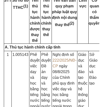
STT
Số hồ sơ
Tên
Tên
Tên văn bản
Lĩnh
Cơ
(1)
thủ
thủ
quy phạm
vực
quan
TTHC
tục
tục
pháp luật quy
có
hành
hành
định nội dung
thẩm
chính
chính
(2)
quyền
thay thế
được
thay
thay
thế
thế
A. Thủ tục hành chính cấp tỉnh
1
1.005143
Phê
Phê
Nghị định số
Giáo
Sở
duyệt
duyệt
222/2025/NĐ-
dục
Giáo
việc
Đề
CP
ngày
và
dục
dạy
án
08/8/2025
đào
và
và
dạy
của Chính
tạo
Đào
học
và
phủ quy định
thuộc
tạo
bằng
học
việc dạy và
hệ
tiếng
bằng
học bằng
thống
nước
tiếng
tiếng nước
giáo
ngoài
nước
ngoài trong
dục