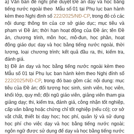
a) Văn bản đề nghị phê duyệt Đề án dạy và học bằng
tiếng nước ngoài theo Mẫu số 01 tại Phụ lục ban hành
kèm theo Nghị định số
222/2025/NĐ-CP
, trong đó có các
nội dung: thông tin của cơ sở giáo dục; mục tiêu và
phạm vi Đề án; thời hạn hoạt động của Đề án; tên Đề
án, chương trình, môn học, mô-đun, học phần, hoạt
động giáo dục dạy và học bằng tiếng nước ngoài, thời
lượng, loại chương trình; kết quả đầu ra, thi, kiểm tra,
đánh giá.
b)
Đề án dạy và học bằng tiếng nước ngoài kèm theo
Mẫu số 01 tại Phụ lục ban hành kèm theo Nghị đính số
222/2025/NĐ-CP
, trong đó bao gồm các nội dung: mục
tiêu của Đề án; đối tượng học sinh, sinh viên, học viên,
khối lớp, quy mô; đội ngũ giáo viên, giảng viên tham gia
giảng dạy; thi, kiểm tra, đánh giá, công nhận tốt nghiệp,
cấp văn bằng hoặc chứng chỉ tốt nghiệp (nếu có); cơ sở
vật chất, thiết bị dạy học; học phí, quản lý và sử dụng
học phí cho việc dạy và học bằng tiếng nước ngoài;
ngôn ngữ được sử dụng để dạy và học bằng tiếng nước