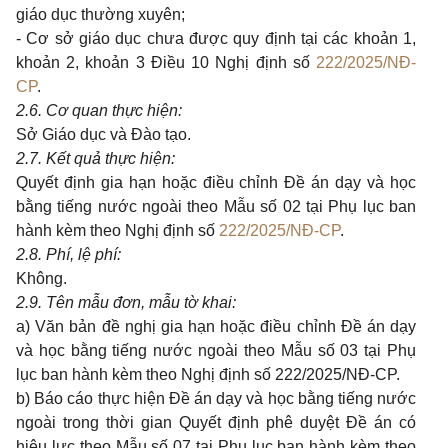
giáo dục thường xuyên
;
- C
ơ sở giáo dục chưa được quy định tại các khoản 1,
khoản 2, khoản 3 Điều
10 Nghị định số
222/2025/NĐ-
CP
.
2.
6. Cơ quan thực hiện:
Sở Giáo dục và Đào tạo.
2.
7. Kết quả thực hiện:
Quyết định gia hạn hoặc điều chỉnh Đề án dạy và học
bằng tiếng nước ngoài theo Mẫu số 02 tại Phụ lục ban
hành kèm theo Nghị định số
222/2025/NĐ-CP
.
2.
8. Phí, lệ phí:
Không.
2.
9. Tên mẫu đơn, mẫu tờ khai:
a)
Văn bản đề nghị gia hạn hoặc điều chỉnh Đề án dạy
và học bằng tiếng nước ngoài
theo Mẫu số 0
3
tại Phụ
lục ban hành kèm theo Nghị định
số
222/
2025/
NĐ-CP.
b)
Báo cáo thực hiện Đề án dạy và học bằng tiếng nước
ngoài trong thời gian Quyết định phê duyệt Đề án có
hiệu lực theo Mẫu số 07 tại Phụ lục ban hành kèm theo