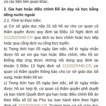
và các bên liên quan khác.
2. Gia hạn hoặc điều chỉnh Đề án dạy và học bằng
tiếng nước ngoài
2.
1. Trình tự thực hiện:
a) Cơ sở giáo dục nộp 01 bộ hồ sơ cho cơ quan có
thẩm quyền được quy định tại Điều 10 Nghị định số
222/2025/NĐ-CP
qua dịch vụ bưu chính hoặc trực tiếp
hoặc qua cổng dịch vụ công trực tuyến.
b) Trong thời hạn 05 ngày làm việc, kể từ ngày nhận
được hồ sơ xin gia hạn hoặc điều chỉnh, nếu hồ sơ
không đáp ứng được những nội dung quy định tại
khoản 3 Điều 13 Nghị định số
222/2025/NĐ-CP
, cơ
quan có thẩm quyền thông báo cho cơ sở giáo dục bổ
sung, hoàn thiện hồ sơ.
c)
Trong thời hạn 05 ngày làm việc, kể từ ngày nhận
được hồ sơ hợp lệ, cơ quan có thẩm quyền phê duyệt
và ban hành Quyết định gia hạn hoặc điều chỉnh Đề án
theo Mẫu số 02 tại Phụ lục ban hành kèm theo Nghị
định số
222/2025/NĐ-CP
. Trường hợp cơ sở giáo dục