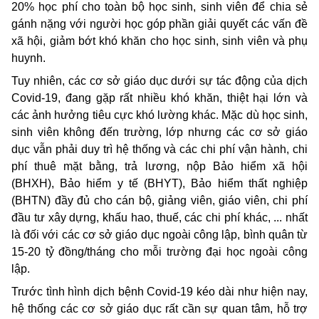
20% học phí cho toàn bộ học sinh, sinh viên để chia sẻ
gánh nặng với người học góp phần giải quyết các vấn đề
xã hội, giảm bớt khó khăn cho học sinh, sinh viên và phụ
huynh.
Tuy nhiên, các cơ sở giáo dục dưới sự tác động của dịch
Covid-19, đang gặp rất nhiều khó khăn, thiệt hại lớn và
các ảnh hưởng tiêu cực khó lường khác. Mặc dù học sinh,
sinh viên không đến trường, lớp nhưng các cơ sở giáo
dục vẫn phải duy trì hệ thống và các chi phí vận hành, chi
phí thuê mặt bằng, trả lương, nộp Bảo hiểm xã hội
(BHXH), Bảo hiểm y tế (BHYT), Bảo hiểm thất nghiệp
(BHTN) đầy đủ cho cán bộ, giảng viên, giáo viên, chi phí
đầu tư xây dựng, khấu hao, thuế, các chi phí khác, ... nhất
là đối với các cơ sở giáo dục ngoài công lập, bình quân từ
15-20 tỷ đồng/tháng cho mỗi trường đại học ngoài công
lập.
Trước tình hình dịch bệnh Covid-19 kéo dài như hiện nay,
hệ thống các cơ sở giáo dục rất cần sự quan tâm, hỗ trợ