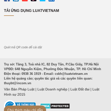
TẢI ỨNG DỤNG LUATVIETNAM
Quét mã QR code để cài đặt
Trụ sở: Tầng 3, Toà nhà IC, 82 Duy Tân, P.Cầu Giấy, TP.Hà Nội
VPĐD: 648 Nguyễn Kiệm, Phường Đức Nhuận, TP. Hồ Chí Minh
Điện thoại: 0938 36 1919 - Email:
cskh@luatvietnam.vn
Liên hệ quảng cáo; quyền tác giả và các quyền liên quan:
thuybt@incom.vn
Văn Bản Pháp Luật
|
Luật Doanh nghiệp
|
Luật Đất đai
|
Luật
Hình sự 2015
Chú thích màu chỉ dẫn