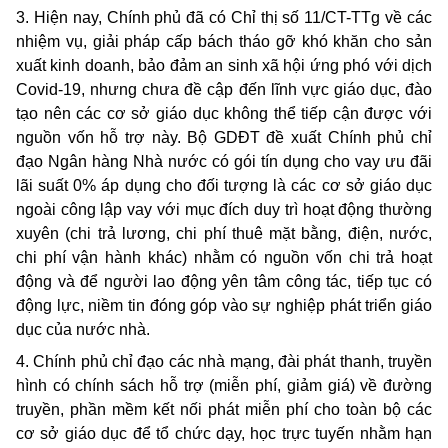
3. Hiện nay, Chính phủ đã có Chỉ thị số 11/CT-TTg về các
nhiệm vụ, giải pháp cấp bách tháo gỡ khó khăn cho sản
xuất kinh doanh, bảo đảm an sinh xã hội ứng phó với dịch
Covid-19, nhưng chưa đề cập đến lĩnh vực giáo dục, đào
tạo nên các cơ sở giáo dục không thể tiếp cận được với
nguồn vốn hỗ trợ này. Bộ GDĐT đề xuất Chính phủ chỉ
đạo Ngân hàng Nhà nước có gói tín dụng cho vay ưu đãi
lãi suất 0% áp dụng cho đối tượng là các cơ sở giáo dục
ngoài công lập vay với mục đích duy trì hoạt động thường
xuyên (chi trả lương, chi phí thuê mặt bằng, điện, nước,
chi phí vận hành khác) nhằm có nguồn vốn chi trả hoạt
động và để người lao động yên tâm công tác, tiếp tục có
động lực, niềm tin đóng góp vào sự nghiệp phát triển giáo
dục của nước nhà.
4. Chính phủ chỉ đạo các nhà mạng, đài phát thanh, truyền
hình có chính sách hỗ trợ (miễn phí, giảm giá) về đường
truyền, phần mềm kết nối phát miễn phí cho toàn bộ các
cơ sở giáo dục để tổ chức dạy, học trực tuyến nhằm hạn