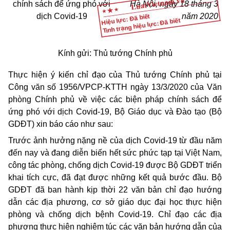
chính sách để ứng phó với
Hà Nội, ngày 18 tháng 3
dịch Covid-19
năm 2020
Hiệu lực: Đã biết
Tình trạng hiệu lực: Đã biết
Kính gửi: Thủ tướng Chính phủ
Thực hiện ý kiến chỉ đạo của Thủ tướng Chính phủ tại
Công văn số 1956/VPCP-KTTH ngày 13/3/2020 của Văn
phòng Chính phủ về việc các biện pháp chính sách để
ứng phó với dịch Covid-19, Bộ Giáo dục và Đào tạo (Bộ
GDĐT) xin báo cáo như sau:
Trước ảnh hưởng nặng nề của dịch Covid-19 từ đầu năm
đến nay và đang diễn biến hết sức phức tạp tại Việt Nam,
công tác phòng, chống dịch Covid-19 được Bộ GDĐT triển
khai tích cực, đã đạt được những kết quả bước đầu. Bộ
GDĐT đã ban hành kịp thời 22 văn bản chỉ đạo hướng
dẫn các địa phương, cơ sở giáo dục đại học thực hiện
phòng và chống dịch bệnh Covid-19. Chỉ đạo các địa
phương thực hiện nghiêm túc các văn bản hướng dẫn của