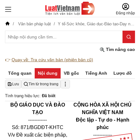
Đăng nhập
Văn bản pháp luật
Y tế-Sức khỏe,
Giáo dục-Đào tạo-Dạy nghề,
Tìm nâng cao
👉
Quay về: Tra cứu văn bản (phiên bản cũ)
Tổng quan
Nội dung
VB gốc
Tiếng Anh
Lược đồ
Lưu
Tìm từ trong trang
Tình trạng hiệu lực:
Đã biết
BỘ GIÁO DỤC VÀ ĐÀO
CỘNG HÒA XÃ HỘI CHỦ
TẠO
NGHĨA VIỆT NAM
------------
Độc lập - Tự do - Hạnh
Số: 871/BGDĐT-KHTC
phúc
V/v Đề xuất các biện pháp,
------------