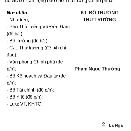
Bộ GDĐT trân trọng báo cáo Thủ tướng Chính phủ./.
Nơi nhận:
KT. BỘ TRƯỞNG
- Như trên;
THỨ TRƯỞNG
- Phó Thủ tướng Vũ Đức Đam
(để b/c);
- Bộ trưởng (để b/c);
- Các Thứ trưởng (để p/h chỉ
đạo);
- Văn phòng Chính phủ (để
p/h);
Phạm Ngọc Thưởng
- Bộ Kế hoạch và Đầu tư (để
p/h);
- Bộ Tài chính (để p/h);
- Bộ Y tế (để p/h);
- Lưu:
VT, KHTC.
Lã Nga