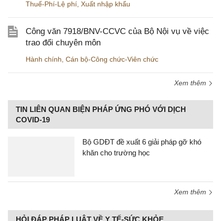
Thuế-Phí-Lệ phí
,
Xuất nhập khẩu
Công văn 7918/BNV-CCVC của Bộ Nội vụ về việc
trao đổi chuyên môn
Hành chính
,
Cán bộ-Công chức-Viên chức
Xem thêm
TIN LIÊN QUAN BIỆN PHÁP ỨNG PHÓ VỚI DỊCH
COVID-19
Bộ GDĐT đề xuất 6 giải pháp gỡ khó
khăn cho trường học
Xem thêm
HỎI ĐÁP PHÁP LUẬT VỀ Y TẾ-SỨC KHỎE