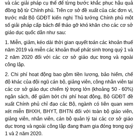
và các giải pháp cụ thể để từng bước khắc phục hậu quả
đồng bộ từ Chính phủ. Trên cơ sở đề xuất của các đơn vị,
trước
mắt
Bộ GDĐT kiến nghị Thủ tướng Chính phủ một
số giải pháp cấp bách để tháo gỡ khó khăn cho các cơ sở
giáo dục quốc dân như sau:
1. Miễn, giảm, kéo dài thời gian quyết toán các khoản thuế
năm 2019 và miễn các khoản thuế phát sinh trong quý 1 và
2 năm 2020 đối với các cơ sở giáo dục trong và ngoài
công lập.
2. Chi phí hoạt động bao gồm tiền lương, bảo hiểm, chế
độ khác của đội ngũ cán bộ, giảng viên, công nhân viên tại
các cơ sở giáo dục chiếm tỷ trọng lớn (khoảng 50 - 60%)
ngân sách, để giảm bớt chi phí hoạt động, Bộ GDĐT đề
xuất Chính phủ chỉ đạo các Bộ, ngành có liên quan xem
xét miễn BHXH, BHYT, BHTN đối với toàn bộ giáo viên,
giảng viên, nhân viên, cán bộ quản lý tại các cơ sở giáo
dục trong và ngoài công lập đang tham gia đóng trong quý
1 và 2 năm 2020.