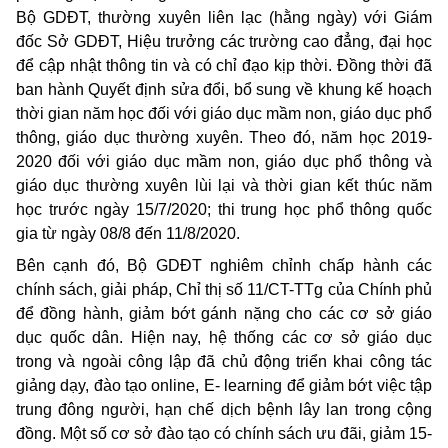
Bộ GDĐT, thường xuyên liên lạc (hằng ngày) với Giám
đốc Sở GDĐT, Hiệu trưởng các trường cao đẳng, đại học
để cập nhật thông tin và có chỉ đạo kịp thời. Đồng thời đã
ban hành Quyết định sửa đổi, bổ sung về khung kế hoạch
thời gian năm học đối với giáo dục mầm non, giáo dục phổ
thông, giáo dục thường xuyên. Theo đó, năm học 2019-
2020 đối với giáo dục mầm non, giáo dục phổ thông và
giáo dục thường xuyên lùi lại và thời gian kết thúc năm
học trước ngày 15/7/2020; thi trung học phổ thông quốc
gia từ ngày 08/8 đến 11/8/2020.
Bên cạnh đó, Bộ GDĐT nghiêm chỉnh chấp hành các
chính sách, giải pháp, Chỉ thị số 11/CT-TTg của Chính phủ
để đồng hành, giảm bớt gánh nặng cho các cơ sở giáo
dục quốc dân. Hiện nay, hệ thống các cơ sở giáo dục
trong và ngoài công lập đã chủ động triển khai công tác
giảng dạy, đào tạo
online,
E- learning để giảm bớt việc tập
trung đông người, hạn chế dịch bệnh lây lan trong cộng
đồng. Một số cơ sở đào tạo có chính sách ưu đãi, giảm 15-