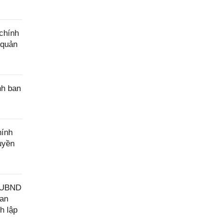
chính
 quản
nh ban
hính
uyền
Đ-UBND
uan
h lập