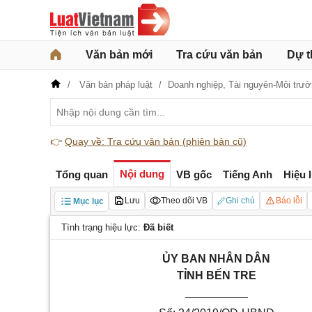
Văn bản mới
Tra cứu văn bản
Dự t
Văn bản pháp luật
Doanh nghiệp,
Tài nguyên-Môi trư
👉
Quay về: Tra cứu văn bản (phiên bản cũ)
Nội dung
Tổng quan
VB gốc
Tiếng Anh
Hiệu 
Lưu
Theo dõi VB
Ghi chú
Báo lỗi
Mục lục
Tình trạng hiệu lực:
Đã biết
ỦY BAN NHÂN DÂN
TỈNH BẾN TRE
__________