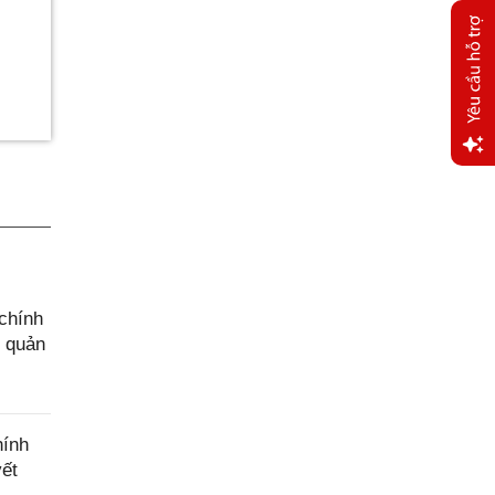
Yêu
cầu
hỗ trợ
chính
g quản
hính
yết