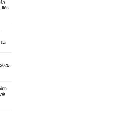
dân
 liên
o
 Lai
 2026-
hính
yết