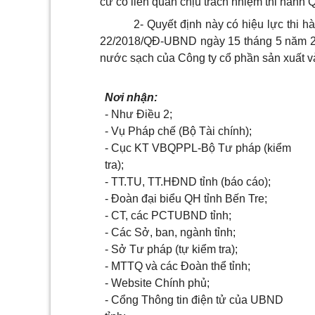
cư có liên quan chịu trách nhiệm thi hành 
2- Quyết định này có hiệu lực thi 
22/2018/QĐ-UBND ngày 15 tháng 5 năm 201
nước sạch của Công ty cổ phần sản xuất và
N
ơi nhận:
- Như Điều 2;
- Vụ Pháp chế (Bộ Tài chính);
- Cục KT VBQPPL-Bộ Tư pháp (kiểm
tra);
- TT.TU, TT.HĐND tỉnh (báo cáo);
- Đoàn đại biểu QH tỉnh Bến Tre;
- CT, các PCTUBND tỉnh;
- Các Sở, ban, ngành tỉnh;
- Sở Tư pháp (tự kiểm tra);
- MTTQ và các Đoàn thể tỉnh;
- Website Chính phủ;
- Cổng Thông tin điện tử của UBND