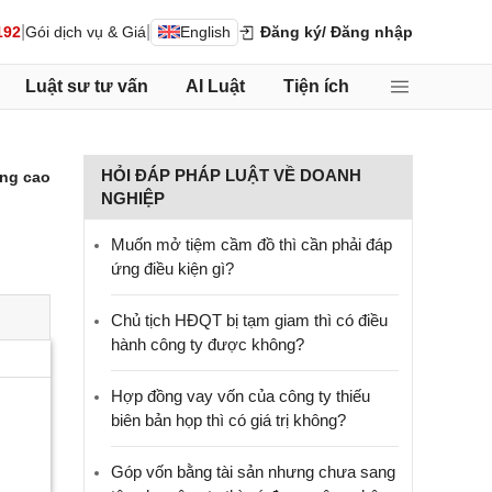
|
|
192
Gói dịch vụ & Giá
English
Đăng ký
/ Đăng nhập
Luật sư tư vấn
AI Luật
Tiện ích
HỎI ĐÁP PHÁP LUẬT VỀ DOANH
ng cao
NGHIỆP
Muốn mở tiệm cầm đồ thì cần phải đáp
ứng điều kiện gì?
Chủ tịch HĐQT bị tạm giam thì có điều
hành công ty được không?
Hợp đồng vay vốn của công ty thiếu
biên bản họp thì có giá trị không?
Góp vốn bằng tài sản nhưng chưa sang