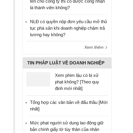
tên cho công ty thì có được công nhận
là thành viên không?
NLĐ có quyền nộp đơn yêu cầu mở thủ
tục phá sản khi doanh nghiệp chậm trả
lương hay không?
Xem thêm
TIN PHÁP LUẬT VỀ DOANH NGHIỆP
Xem phim lậu có bị xử
phạt không? [Theo quy
định mới nhất]
Tổng hợp các văn bản về đấu thầu [Mới
nhất]
Mức phạt người sử dụng lao động giữ
bản chính giấy tờ tùy thân của nhân