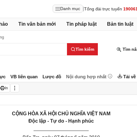
|
Danh mục
Tổng đài trực tuyến
19006
hảo
Tin văn bản mới
Tin pháp luật
Bản tin luật
ờng
Tìm kiếm
Tìm nâ
lực
VB liên quan
Lược đồ
Nội dung hợp nhất
Tải về
In
CỘNG HÒA XÃ HỘI CHỦ NGHĨA VIỆT NAM
Độc lập - Tự do - Hạnh phúc
____________________