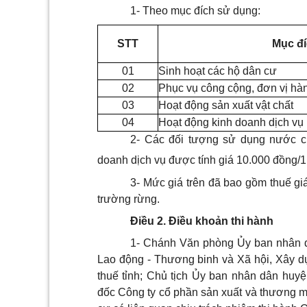
1- Theo mục đích sử dụng:
STT
Mục đ
01
Sinh hoạt các hộ dân cư
02
Phục vụ công cộng, đơn vị hà
03
Hoạt động sản xuất vật chất
04
Hoạt động kinh doanh dịch vụ
2- Các đối tượng sử dụng nước ch
doanh dịch vụ được tính giá 10.000 đồng/
3- Mức giá trên đã bao gồm thuế giá
trường rừng.
Điều 2. Điều khoản thi hành
1- Chánh Văn phòng Ủy ban nhân dâ
Lao động - Thương binh và Xã hội, Xây d
thuế tỉnh; Chủ tịch Ủy ban nhân dân huy
đốc Công ty cổ phần sản xuất và thương mạ