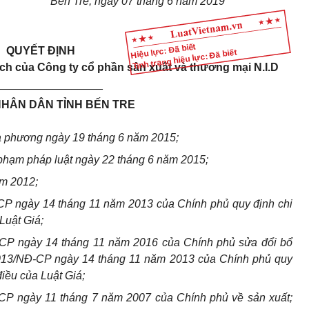
Bến Tre, ngày 07 tháng 6 năm 2019
Hiệu lực: Đã biết
QUYẾT ĐỊNH
Tình trạng hiệu lực: Đã biết
ạch của
C
ông ty cổ phần sản xuất và thương mại N.I.D
_________________
NHÂN DÂN TỈNH BẾN TRE
ịa phương ngày 19 tháng 6 năm 2015;
phạm pháp luật ngày 22 tháng 6 năm 2015;
ăm 2012;
CP ngày 14 tháng 11 năm 2013 của Chính phủ quy định chi
Luật Giá;
CP ngày 14 tháng 11 năm 2016 của Chính phủ sửa đổi bổ
2013/NĐ-CP ngày 14 tháng 11 năm 2013 của Chính phủ quy
điều của Luật Giá;
CP ngày 11 tháng 7 năm 2007 của Chính phủ về sản xuất;