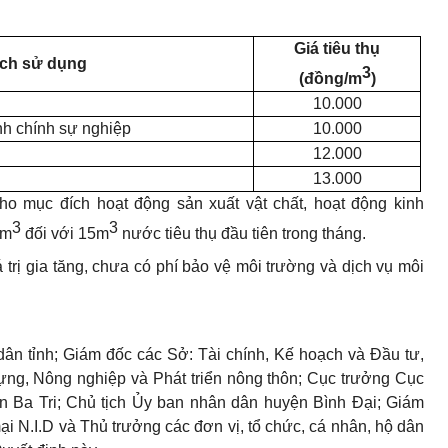
Giá tiêu thụ
ích sử dụng
3
(đồng/m
)
10.000
nh chính sự nghiệp
10.000
12
.
000
13.000
o mục đích hoạt động sản xuất vật chất, hoạt động kinh
3
3
1m
đối với 15m
nước tiêu thụ đầu tiên trong tháng.
 trị gia tăng, chưa có phí bảo vệ môi trường và dịch vụ môi
n tỉnh; Giám đốc các Sở: Tài chính, Kế hoạch và Đầu tư,
ựng, Nông nghiệp và Phát triển nông thôn; Cục trưởng Cục
ện Ba Tri; Chủ tịch Ủy ban nhân dân huyện Bình Đại; Giám
i N.I.D và Thủ trưởng các đơn vị, tổ chức, cá nhân, hộ dân