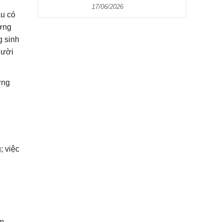
17/06/2026
ầu có
ương
g sinh
gười
ợng
; việc
ẩm