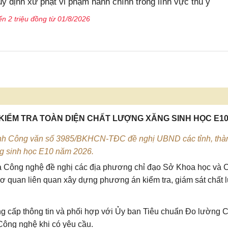
 định xử phạt vi phạm hành chính trong lĩnh vực thú y
n 2 triệu đồng từ 01/8/2026
KIỂM TRA TOÀN DIỆN CHẤT LƯỢNG XĂNG SINH HỌC E1
nh Công văn số 3985/BKHCN-TĐC đề nghị UBND các tỉnh, thà
ăng sinh học E10 năm 2026.
à Công nghệ đề nghị các địa phương chỉ đạo Sở Khoa học và 
ơ quan liên quan xây dựng phương án kiểm tra, giám sát chất
ng cấp thông tin và phối hợp với Ủy ban Tiêu chuẩn Đo lường 
Công nghệ khi có yêu cầu.