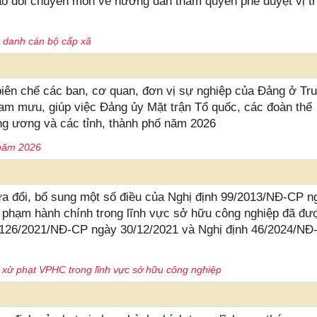
 đổi chuyên môn về hướng dẫn thẩm quyền phê duyệt vị tr
c danh cán bộ cấp xã
iên chế các ban, cơ quan, đơn vị sự nghiệp của Đảng ở Tr
am mưu, giúp việc Đảng ủy Mặt trận Tổ quốc, các đoàn thể
g ương và các tỉnh, thành phố năm 2026
 năm 2026
a đổi, bổ sung một số điều của Nghị định 99/2013/NĐ-CP n
i phạm hành chính trong lĩnh vực sở hữu công nghiệp đã đư
h 126/2021/NĐ-CP ngày 30/12/2021 và Nghị định 46/2024/NĐ
 xử phạt VPHC trong lĩnh vực sở hữu công nghiệp