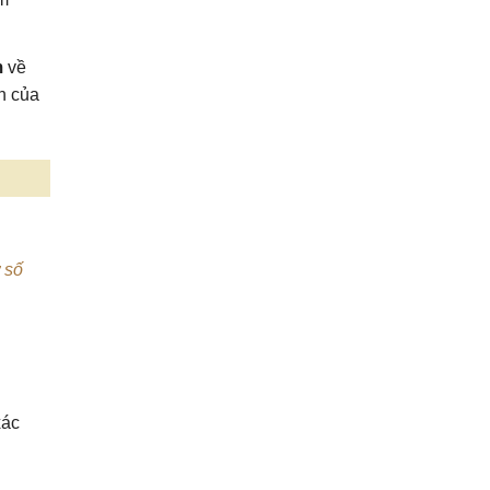
m
về
h của
 số
xác