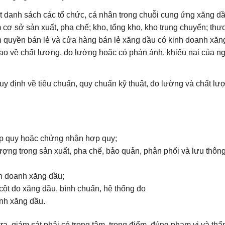
 danh sách các tổ chức, cá nhân trong chuỗi cung ứng xăng d
cơ sở sản xuất, pha chế; kho, tổng kho, kho trung chuyển; th
ận quyền bán lẻ và cửa hàng bán lẻ xăng dầu có kinh doanh xăn
cao về chất lượng, đo lường hoặc có phản ánh, khiếu nại của n
uy định về tiêu chuẩn, quy chuẩn kỹ thuật, đo lường và chất lư
ợp quy hoặc chứng nhận hợp quy;
ợng trong sản xuất, pha chế, bảo quản, phân phối và lưu thông
nh doanh xăng dầu;
cột đo xăng dầu, bình chuẩn, hệ thống đo
anh xăng dầu.
, giám sát phải có trọng tâm, trọng điểm, đúng phạm vi và th