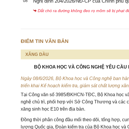
08
Nghị định 204/2026/NĐ-CP của Chính phủ quy
Dắt chó ra đường không đeo rọ mõm sẽ bị phạt đế
ĐIỂM TIN VĂN BẢN
XĂNG DẦU
BỘ KHOA HỌC VÀ CÔNG NGHỆ YÊU CẦU 
Ngày 08/6/2026, Bộ Khoa học và Công nghệ ban hà
triển khai Kế hoạch kiểm tra, giám sát chất lượng x
Tại
Công văn số 3985/BKHCN-TĐC
, Bộ Khoa học v
nghệ chủ trì, phối hợp với Sở Công Thương và các c
xăng sinh học E10 trên địa bàn.
Đồng thời phân công đầu mối theo dõi, tổng hợp, cu
lượng Quốc gia, Đoàn kiểm tra của Bộ Khoa học và 