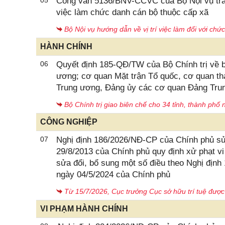
05
Công văn 5136/BNV-CCVC của Bộ Nội vụ trao
việc làm chức danh cán bộ thuộc cấp xã
Bộ Nội vụ hướng dẫn về vị trí việc làm đối với chứ
HÀNH CHÍNH
06
Quyết định 185-QĐ/TW của Bộ Chính trị về b
ương; cơ quan Mặt trận Tổ quốc, cơ quan th
Trung ương, Đảng ủy các cơ quan Đảng Trun
Bộ Chính trị giao biên chế cho 34 tỉnh, thành phố
CÔNG NGHIỆP
07
Nghị định 186/2026/NĐ-CP của Chính phủ sử
29/8/2013 của Chính phủ quy định xử phạt v
sửa đổi, bổ sung một số điều theo Nghị địn
ngày 04/5/2024 của Chính phủ
Từ 15/7/2026, Cục trưởng Cục sở hữu trí tuệ được
VI PHẠM HÀNH CHÍNH