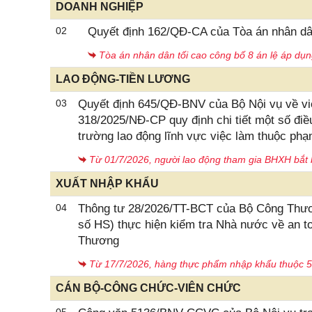
DOANH NGHIỆP
02
Quyết định 162/QĐ-CA của Tòa án nhân dân
Tòa án nhân dân tối cao công bố 8 án lệ áp dụn
LAO ĐỘNG-TIỀN LƯƠNG
03
Quyết định 645/QĐ-BNV của Bộ Nội vụ về việ
318/2025/NĐ-CP quy định chi tiết một số điều
trường lao động lĩnh vực việc làm thuộc ph
Từ 01/7/2026, người lao động tham gia BHXH bắt 
XUẤT NHẬP KHẨU
04
Thông tư 28/2026/TT-BCT của Bộ Công Thư
số HS) thực hiện kiểm tra Nhà nước về an 
Thương
Từ 17/7/2026, hàng thực phẩm nhập khẩu thuộc 5
CÁN BỘ-CÔNG CHỨC-VIÊN CHỨC