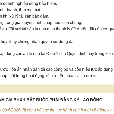
của doanh nghiệp đồng bảo hiểm.
kinh doanh, thương mại.
n khi xử lý tài sản bảo đảm.
ng trong giải quyết tranh chấp nuôi con chung.
trợ đối với tài sản là nhà mua thanh lý để ở trên đất của cơ q
 hủy Giấy chứng nhận quyền sử dụng đất.
p dụng các án lệ nêu tại Điều 1 của Quyết định này trong xét 
 được Tòa án nhân dân tối cao công bố và còn hiệu lực áp dụng
háp luật trong hoạt động xét xử trên phạm vi cả nước.
HAM GIA BHXH BẮT BUỘC PHẢI ĐĂNG KÝ LAO ĐỘNG
09/6/2026 đã công bố các thủ tục hành chính mới về đăng ký 