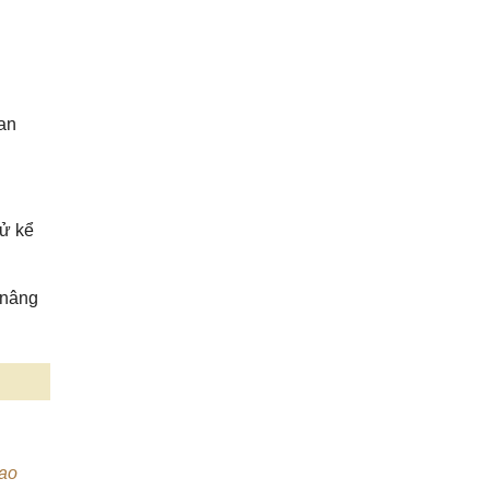
uan
xử kể
 nâng
lao