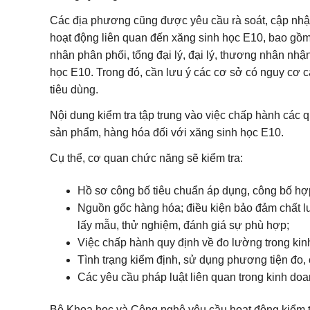
Các địa phương cũng được yêu cầu rà soát, cập nhật
hoạt động liên quan đến xăng sinh học E10, bao gồm 
nhân phân phối, tổng đại lý, đại lý, thương nhân nh
học E10. Trong đó, cần lưu ý các cơ sở có nguy cơ 
tiêu dùng.
Nội dung kiểm tra tập trung vào việc chấp hành các q
sản phẩm, hàng hóa đối với xăng sinh học E10.
Cụ thể, cơ quan chức năng sẽ kiểm tra:
Hồ sơ công bố tiêu chuẩn áp dụng, công bố h
Nguồn gốc hàng hóa; điều kiện bảo đảm chất lư
lấy mẫu, thử nghiệm, đánh giá sự phù hợp;
Việc chấp hành quy định về đo lường trong ki
Tình trạng kiểm định, sử dụng phương tiện đo, 
Các yêu cầu pháp luật liên quan trong kinh do
Bộ Khoa học và Công nghệ yêu cầu hoạt động kiểm tra