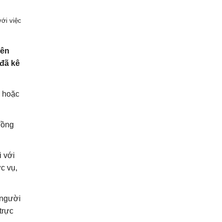
với việc
iên
 đã kê
ý hoặc
đồng
i với
c vụ,
 người
trực