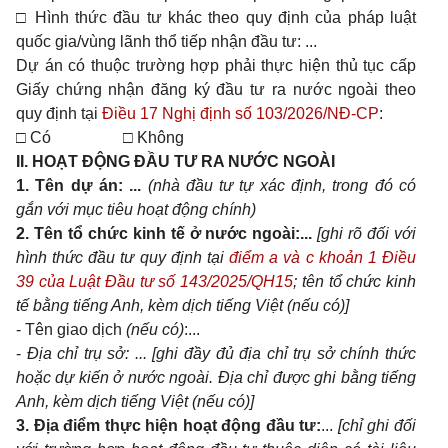
□ Hình thức đầu tư khác theo quy định của pháp luật
quốc gia/vùng lãnh thổ tiếp nhận đầu tư: ...
Dự án có thuộc trường hợp phải thực hiện thủ tục cấp
Giấy chứng nhận đăng ký đầu tư ra nước ngoài theo
quy định tại
Điều 17 Nghị định số 103/2026/NĐ-CP
:
□ Có □ Không
II.
HOẠT ĐỘNG ĐẦU TƯ RA NƯỚC NGOÀI
1.
Tên dự án: ...
(nhà đầu tư tự xác định, trong đó có
gắn với mục tiêu hoạt động chính)
2.
Tên tổ chức kinh tế ở
nước ngoài:...
[ghi rõ đối với
hình thức đầu tư quy định tại
điểm a và c khoản 1 Điều
39 của Luật Đầu tư số 143/2025/QH15
; tên tổ chức kinh
tế bằng tiếng Anh, kèm dịch tiếng Việt (nếu có)]
- Tên giao dịch
(nếu có)
:...
-
Địa chỉ trụ sở: ... [ghi đầy đủ địa chỉ trụ sở chính thức
hoặc dự kiến ở nước ngoài. Địa chỉ được ghi bằng tiếng
Anh, kèm dịch tiếng Việt (nếu có)]
3.
Địa điểm thực hiện hoạt động đầu tư:
...
[chỉ ghi đối