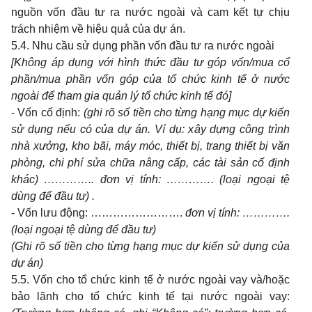
nguồn vốn đầu tư ra nước ngoài và cam kết tự chịu
trách nhiệm về hiệu quả của dự án.
5.4. Nhu cầu sử dụng phần vốn đầu tư ra nước ngoài
[Không áp dụng với hình thức đầu tư góp vốn/mua cổ
phần/mua phần vốn góp của tổ chức kinh tế ở nước
ngoài để tham gia quản lý tổ chức kinh tế đó]
- Vốn cố định:
(ghi rõ số tiền cho từng hạng mục dự kiến
sử dụng nếu có của dự án. Ví dụ: xây dựng công trình
nhà xưởng, kho bãi, máy móc, thiết bị, trang thiết bị văn
phòng, chi phí sửa chữa nâng cấp, các tài sản cố định
khác) ………….. đơn vị
tính: …………. (loại ngoại tệ
dùng để đầu tư) .
- Vốn lưu động: …………………….
đơn vị tính: ………….
(loại ngoại tệ dùng
để đầu tư)
(Ghi rõ số tiền cho từng hạng mục dự kiến sử dụng của
dự án)
5.5. Vốn cho tổ chức kinh tế ở nước ngoài vay và/hoặc
bảo lãnh cho tổ chức kinh tế tại nước ngoài vay: