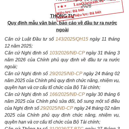
2026
Hiệu lực: Đã biết
Tình trạng hiệu lực: Đã biết
THÔNG TƯ
Quy định mẫu văn bản, báo cáo về đầu tư ra nước
ngoài
Căn cứ Luật Đầu tư số
143/2025/QH15
ngày 11 tháng
12 năm 2025;
Căn cứ Nghị định số
103/2026/NĐ-CP
ngày 31 tháng 3
năm 2026 của Chính phủ quy định về đầu tư ra nước
ngoài;
Căn cứ Nghị định số
29/2025/NĐ-CP
ngày 24 tháng 02
năm 2025 của Chính phủ quy định chức năng, nhiệm vụ,
quyền hạn và cơ cấu tổ chức của Bộ Tài chính;
Căn cứ Nghị định số
166/2025/NĐ-CP
ngày 30 tháng 6
năm 2025 của Chính phủ sửa đổi, bổ sung một số điều
của Nghị định số
29/2025/NĐ-CP
ngày 24 tháng 02 năm
2025 của Chính phủ quy định chức năng, nhiệm vụ,
quyền hạn và cơ cấu tổ chức của Bộ Tài chính;
Căn cứ Thông tư số
31/2026/TT-BTC
ngày 27 tháng 3