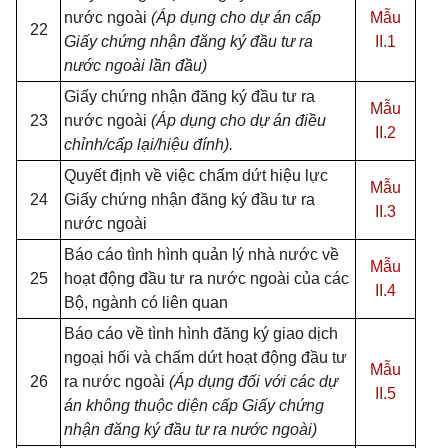
nước ngoài
(Áp dụng cho dự án cấp
Mẫu
22
Giấy chứng nhận đăng ký đầu tư ra
II.1
nước ngoài lần đầu)
Giấy chứng nhận đăng ký đầu tư ra
Mẫu
23
nước ngoài
(Áp dụng cho dự án điều
II.2
chỉnh/cấp lại/hiệu đính).
Quyết định về việc chấm dứt hiệu lực
Mẫu
24
Giấy chứng nhận đăng ký đầu tư ra
II.3
nước ngoài
Báo cáo tình hình quản lý nhà nước về
Mẫu
25
hoạt động đầu tư ra nước ngoài của các
II.4
Bộ, ngành có liên quan
Báo cáo về tình hình đăng ký giao dịch
ngoại hối và chấm dứt hoạt động đầu tư
Mẫu
26
ra nước ngoài
(Áp dụng đối với các dự
II.5
án không thuộc diện cấp Giấy chứng
nhận đăng ký đầu tư ra nước ngoài)