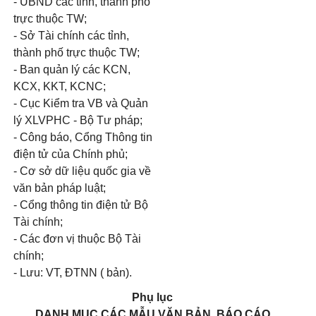
- UBND các tỉnh, thành phố
trực thuộc TW;
- Sở Tài chính các tỉnh,
thành phố trực thuộc TW;
- Ban quản lý các KCN,
KCX, KKT, KCNC;
- Cục Kiểm tra VB và Quản
lý XLVPHC - Bộ Tư pháp;
- Công báo, Cổng Thông tin
điện tử của Chính phủ;
- Cơ sở dữ liệu quốc gia về
văn bản pháp luật;
- Cổng thông tin điện tử Bộ
Tài chính;
- Các đơn vị thuộc Bộ Tài
chính;
- Lưu: VT, ĐTNN ( bản).
Phụ lục
DANH MỤC CÁC MẪU VĂN BẢN, BÁO CÁO