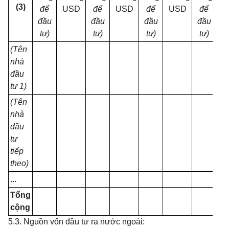
(3)
để
USD
để
USD
để
USD
để
U
đầu
đầu
đầu
đầu
tư)
tư)
tư)
tư)
(Tên
nhà
đầu
tư 1)
(Tên
nhà
đầu
tư
tiếp
theo)
...
Tổng
cộng
5.3. Nguồn vốn đầu tư ra nước ngoài: