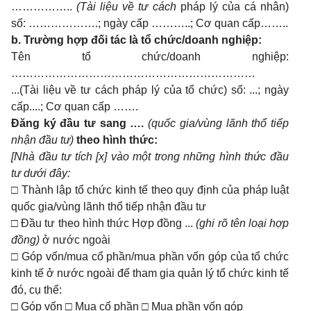
……………..
(Tài liệu về tư cách
pháp lý của cá nhân)
số: ……………….; ngày cấp ………..; Cơ quan cấp……..
b.
Trường hợp đối tác là tổ chức/doanh nghiệp:
Tên tổ chức/doanh nghiệp:
…………………………………………………………
...(Tài liệu về tư cách pháp lý của tổ chức) số: ...; ngày
cấp....; Cơ quan cấp …….
Đăng ký đầu tư sang ….
(quốc gia/vùng lãnh thổ tiếp
nhận đầu tư)
theo hình thức:
[Nhà đầu tư tích [x] vào một trong những hình thức đầu
tư dưới đây:
□
Thành lập tổ chức kinh tế theo quy định của pháp luật
quốc gia/vùng lãnh thổ tiếp nhận đầu tư
□
Đầu tư theo hình thức Hợp đồng ...
(ghi rõ tên loại hợp
đồng)
ở nước ngoài
□
Góp vốn/mua cổ phần/mua phần vốn góp của tổ chức
kinh tế ở nước ngoài để tham gia quản lý tổ chức kinh tế
đó, cụ thể:
□ Góp vốn □ Mua cổ phần □ Mua phần vốn góp