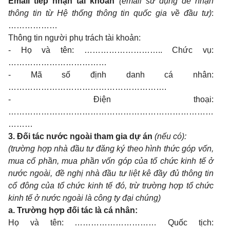
Email tiếp nhận tài khoản
(email sử dụng để nhận
thông tin từ Hệ thống thông tin quốc gia về đầu tư)
:
………………
Thông tin người phụ trách tài khoản:
- Họ và tên: ……………………….. Chức vụ:
………………………………
- Mã số định danh cá nhân:
………………………………………………….
- Điện thoại:
…………………………………………………………………
………
3.
Đối tác nước ngoài tham gia dự án
(nếu có):
(trường hợp nhà đầu tư đăng ký theo hình thức góp vốn,
mua cổ phần, mua phần vốn góp của tổ chức kinh tế ở
nước ngoài, đề nghị nhà đầu tư liệt kê đầy đủ thông tin
cổ đông của tổ chức kinh tế đó, trừ trường hợp tổ chức
kinh tế ở nước ngoài là công ty đại chúng)
a.
Trường hợp đối tác là cá nhân:
Họ và tên: ………………………… Quốc tịch: