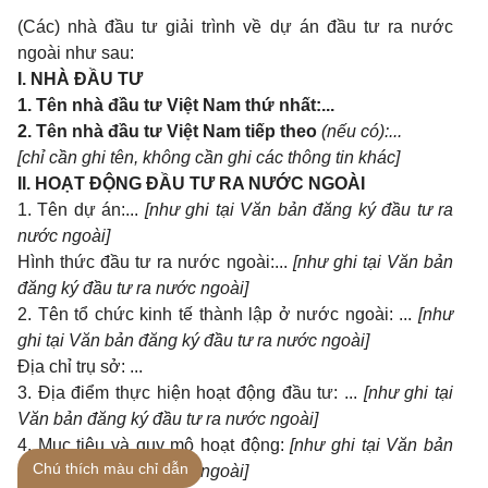
(Các) nhà đầu tư giải trình về dự án đầu tư ra nước
ngoài như sau:
I.
NHÀ ĐẦU TƯ
1.
Tên nhà đầu tư Việt Nam thứ nhất:...
2.
Tên nhà đầu tư Việt Nam tiếp theo
(nếu có):...
[chỉ cần ghi tên, không cần ghi các thông tin khác]
II.
HOẠT ĐỘNG ĐẦU TƯ RA NƯỚC NGOÀI
1. Tên dự án:...
[như ghi tại Văn bản đăng ký đầu tư ra
nước ngoài]
Hình thức đầu tư ra nước ngoài:...
[như ghi tại Văn bản
đăng ký đầu tư ra nước ngoài]
2. Tên tổ chức kinh tế thành lập ở nước ngoài: ...
[như
ghi tại Văn bản đăng ký đầu tư ra nước ngoài]
Địa chỉ trụ sở: ...
3. Địa điểm thực hiện hoạt động đầu tư: ...
[như ghi tại
Văn bản đăng ký đầu tư ra nước ngoài]
4. Mục tiêu và quy mô hoạt động:
[như ghi tại Văn bản
Chú thích màu chỉ dẫn
đăng ký đầu tư ra nước ngoài]