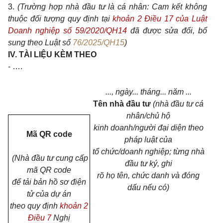
3.
(Trường hợp nhà đầu tư là cá nhân: Cam kết không
thuộc đối tượng quy định tại
khoản 2 Điều 17 của Luật
Doanh nghiệp số 59/2020/QH14
đã được sửa đổi, bổ
sung theo Luật số
76/2025/QH15
)
IV. TÀI LIỆU KÈM THEO
- ….
..., ngày... tháng... năm ...
Tên nhà đầu tư
(nhà đầu tư cá
nhân/chủ hộ
kinh doanh/người đại diện theo
Mã QR code
pháp luật của
tổ chức/doanh nghiệp; từng nhà
(Nhà đầu tư cung cấp
đầu tư ký, ghi
mã QR code
rõ họ tên, chức danh và đóng
để tải bản hồ sơ điện
dấu nếu có)
tử của dự án
theo quy định
khoản 2
Điều 7
Nghị