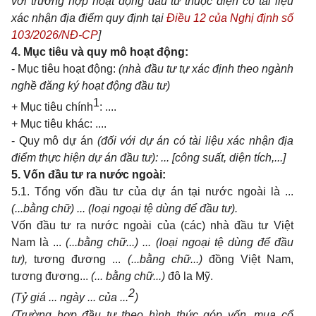
với trường hợp hoạt động đầu tư thuộc diện có tài liệu
xác nhận địa điểm quy định tại
Điều 12 của Nghị định số
103/2026/NĐ-CP
]
4.
Mục tiêu và quy mô hoạt động:
- Mục tiêu hoạt động:
(nhà đầu tư tự xác định theo ngành
nghề đăng ký hoạt động đầu tư)
1
+ Mục tiêu chính
: ....
+ Mục tiêu khác: ....
- Quy mô dự án
(đối với dự án có tài liệu xác nhận địa
điểm thực hiện dự án đầu tư): ... [công suất, diện tích,...]
5.
Vốn đầu tư ra nước ngoài:
5.1. Tổng vốn đầu tư của dự án tại nước ngoài là ...
(...bằng chữ) ... (loại ngoại tệ dùng để đầu tư).
Vốn đầu tư ra nước ngoài của (các) nhà đầu tư Việt
Nam là ...
(...bằng chữ...) ... (loại ngoại tệ dùng để đầu
tư),
tương đương ...
(...bằng chữ...)
đồng Việt Nam,
tương đương...
(... bằng chữ...)
đô la Mỹ.
2
(Tỷ giá ... ngày ... của ...
)
(Trường hợp đầu tư theo hình thức góp vốn, mua cổ