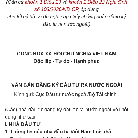
(Căn cứ
khoản 1 Điều 19
và
khoản 1 Điều 22 Nghị định
số 103/2026/NĐ-CP
, áp dụng
cho tất cả hồ sơ đề nghị cấp Giấy chứng nhận đăng ký
đầu tư ra nước ngoài)
____________________________________________
______________________
CỘNG HÒA XÃ HỘI CHỦ NGHĨA VIỆT NAM
Độc lập - Tự do - Hạnh phúc
_____________________
VĂN BẢN ĐĂNG KÝ ĐẦU TƯ RA NƯỚC NGOÀI
1
Kính gửi: Cục Đầu tư nước ngoài/Bộ Tài chính
(Các) nhà đầu tư đăng ký đầu tư ra nước ngoài với nội
dung như sau:
I.
NHÀ ĐẦU TƯ
1.
Thông tin của nhà đầu tư Việt Nam thứ nhất: