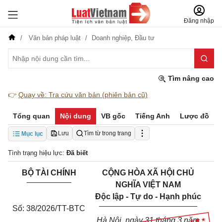
Đăng nhập
Văn bản pháp luật
Doanh nghiệp,
Đầu tư
Tìm nâng cao
👉
Quay về: Tra cứu văn bản (phiên bản cũ)
Tổng quan
Nội dung
VB gốc
Tiếng Anh
Lược đồ
Lưu
Tìm từ trong trang
Mục lục
Tình trạng hiệu lực:
Đã biết
BỘ TÀI CHÍNH
CỘNG HÒA XÃ HỘI CHỦ
__________
NGHĨA VIỆT NAM
Độc lập - Tự do - Hạnh phúc
______________________
Số: 38/2026/TT-BTC
Hà Nội, ngày 31 tháng 3 năm