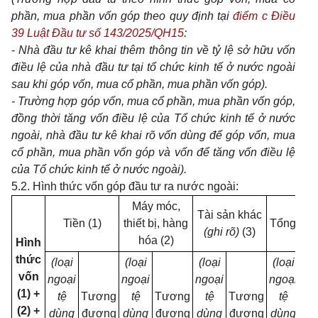
phần, mua phần vốn góp theo quy định tại
điểm c Điều
39 Luật Đầu tư số 143/2025/QH15
:
-
Nhà đầu tư kê khai thêm thông tin về tỷ lệ sở hữu vốn
điều lệ của nhà đầu tư tại tổ chức kinh tế ở nước ngoài
sau khi góp vốn, mua cổ phần, mua phần vốn góp).
- Trường hợp góp vốn, mua cổ phần, mua phần vốn góp,
đồng thời tăng vốn điều lệ của Tổ chức kinh tế ở nước
ngoài, nhà đầu tư kê khai rõ vốn dùng để góp vốn, mua
cổ phần, mua phần vốn góp và vốn để tăng vốn điều lệ
của Tổ chức kinh tế ở nước ngoài).
5.2. Hình thức vốn góp đầu tư ra nước ngoài:
Máy móc,
Tài sản khác
Tiền (1)
thiết bị, hàng
Tổng (1+
(ghi rõ)
(3)
hóa (2)
Hình
thức
(loại
(loại
(loại
(loại
vốn
ngoại
ngoại
ngoại
ngoại
(1) +
tệ
Tương
tệ
Tương
tệ
Tương
tệ
Tư
(2) +
dùng
đương
dùng
đương
dùng
đương
dùng
đư