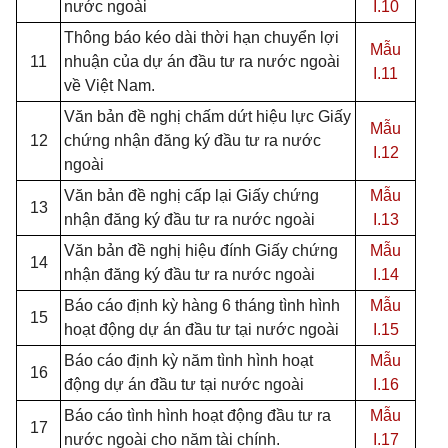
nước ngoài
I.10
Thông báo kéo dài thời hạn chuyển lợi
Mẫu
11
nhuận của dự án đầu tư ra nước ngoài
I.11
về Việt Nam.
Văn bản đề nghị chấm dứt hiệu lực Giấy
Mẫu
12
chứng nhận đăng ký đầu tư ra nước
I.12
ngoài
Văn bản đề nghị cấp lại Giấy chứng
Mẫu
13
nhận đăng ký đầu tư ra nước ngoài
I.13
Văn bản đề nghị hiệu đính Giấy chứng
Mẫu
14
nhận đăng ký đầu tư ra nước ngoài
I.14
Báo cáo định kỳ hàng 6 tháng tình hình
Mẫu
15
hoạt động dự án đầu tư tại nước ngoài
I.15
Báo cáo định kỳ năm tình hình hoạt
Mẫu
16
động dự án đầu tư tại nước ngoài
I.16
Báo cáo tình hình hoạt động đầu tư ra
Mẫu
17
nước ngoài cho năm tài chính.
I.17