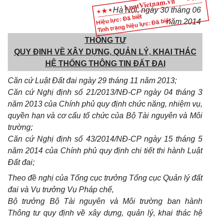
Hà Nội, ngày 30 tháng 06
Hiệu lực: Đã biết
Tình trạng hiệu lực: Đã biết
năm 2014
THÔNG TƯ
QUY ĐỊNH VỀ XÂY DỰNG, QUẢN LÝ, KHAI THÁC
HỆ THỐNG THÔNG TIN ĐẤT ĐAI
Căn cứ Luật Đất đai ngày 29 tháng 11 năm 2013;
Căn cứ Nghị định số 21/2013/NĐ-CP ngày 04 tháng 3
năm 2013 của Chính phủ quy định chức năng, nhiệm vụ,
quyền hạn và cơ cấu tổ chức của Bộ Tài nguyên và Môi
trường;
Căn cứ Nghị định số 43/2014/NĐ-CP ngày 15 tháng 5
năm 2014 của Chính phủ quy định chi tiết thi hành Luật
Đất đai;
Theo đề nghị của Tổng cục trưởng Tổng cục Quản lý đất
đai và Vụ trưởng Vụ Pháp chế,
Bộ trưởng Bộ Tài nguyên và Môi trường ban hành
Thông tư quy định về xây dựng, quản lý, khai thác hệ