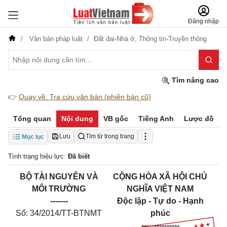
Đăng nhập
Văn bản pháp luật
Đất đai-Nhà ở,
Thông tin-Truyền thông
Tìm nâng cao
👉
Quay về: Tra cứu văn bản (phiên bản cũ)
Tổng quan
Nội dung
VB gốc
Tiếng Anh
Lược đồ
Lưu
Tìm từ trong trang
Mục lục
Tình trạng hiệu lực:
Đã biết
BỘ TÀI NGUYÊN VÀ
CỘNG HÒA XÃ HỘI CHỦ
MÔI TRƯỜNG
NGHĨA VIỆT NAM
-------
Độc lập - Tự do - Hạnh
Số: 34/2014/TT-BTNMT
phúc
---------------