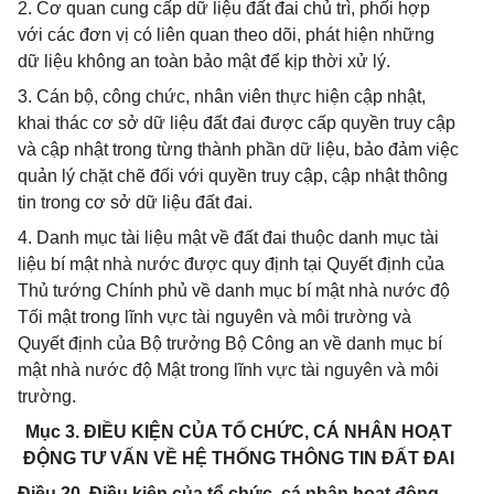
2. Cơ quan cung cấp dữ liệu đất đai chủ trì, phối hợp
với các đơn vị có liên quan theo dõi, phát hiện những
dữ liệu không an toàn bảo mật để kịp thời xử lý.
3. Cán bộ, công chức, nhân viên thực hiện cập nhật,
khai thác cơ sở dữ liệu đất đai được cấp quyền truy cập
và cập nhật trong từng thành phần dữ liệu, bảo đảm việc
quản lý chặt chẽ đối với quyền truy cập, cập nhật thông
tin trong cơ sở dữ liệu đất đai.
4. Danh mục tài liệu mật về đất đai thuộc danh mục tài
liệu bí mật nhà nước được quy định tại Quyết định của
Thủ tướng Chính phủ về danh mục bí mật nhà nước độ
Tối mật trong lĩnh vực tài nguyên và môi trường và
Quyết định của Bộ trưởng Bộ Công an về danh mục bí
mật nhà nước độ Mật trong lĩnh vực tài nguyên và môi
trường.
Mục 3. ĐIỀU KIỆN CỦA TỔ CHỨC, CÁ NHÂN HOẠT
ĐỘNG TƯ VẤN VỀ HỆ THỐNG THÔNG TIN ĐẤT ĐAI
Điều 20. Điều kiện của tổ chức, cá nhân hoạt động