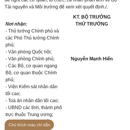
Tài nguyên và Môi trường để xem xét quyết định./.
KT. BỘ TRƯỞNG
Nơi nhận:
THỨ TRƯỞNG
- Thủ tướng Chính phủ và
các Phó Thủ tướng Chính
phủ;
- Văn phòng Quốc hội;
- Văn phòng Chính phủ;
Nguyễn Mạnh Hiển
- Các Bộ, cơ quan ngang
Bộ, cơ quan thuộc Chính
phủ;
- Viện Kiểm sát nhân dân
tối cao;
- Toà án nhân dân tối cao;
- UBND các tỉnh, thành phố
trực thuộc Trung ương;
- Cục kiểm tra văn bản
Chú thích màu chỉ dẫn
QPPL - Bộ Tư pháp;