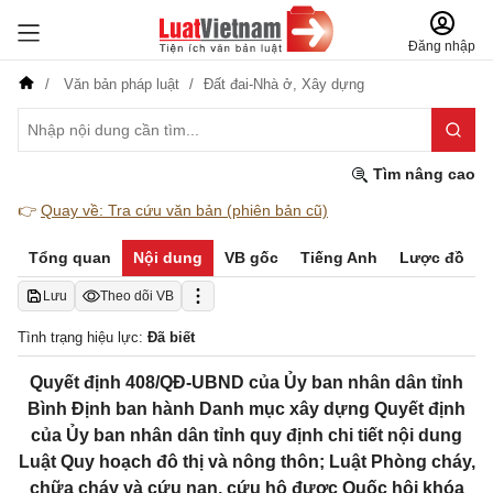
Đăng nhập
Văn bản pháp luật
Đất đai-Nhà ở,
Xây dựng
Tìm nâng cao
👉
Quay về: Tra cứu văn bản (phiên bản cũ)
Tổng quan
Nội dung
VB gốc
Tiếng Anh
Lược đồ
Lưu
Theo dõi VB
Tình trạng hiệu lực:
Đã biết
Quyết định 408/QĐ-UBND của Ủy ban nhân dân tỉnh
Bình Định ban hành Danh mục xây dựng Quyết định
của Ủy ban nhân dân tỉnh quy định chi tiết nội dung
Luật Quy hoạch đô thị và nông thôn; Luật Phòng cháy,
chữa cháy và cứu nạn, cứu hộ được Quốc hội khóa