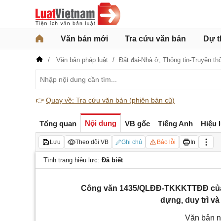
Văn bản mới
Tra cứu văn bản
Dự t
Văn bản pháp luật
Đất đai-Nhà ở,
Thông tin-Truyền th
👉
Quay về: Tra cứu văn bản (phiên bản cũ)
Nội dung
Tổng quan
VB gốc
Tiếng Anh
Hiệu 
Lưu
Theo dõi VB
Ghi chú
Báo lỗi
In
Tình trạng hiệu lực:
Đã biết
Công văn 1435/QLĐĐ-TKKKTTĐĐ của C
dựng, duy trì và
Văn bản n