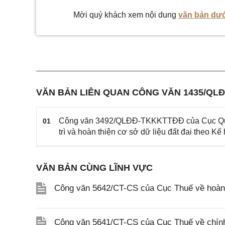
Mời quý khách xem nội dung
văn bản dướ
VĂN BẢN LIÊN QUAN CÔNG VĂN 1435/QL
Công văn 3492/QLĐĐ-TKKKTTĐĐ của Cục Quản l
01
trì và hoàn thiện cơ sở dữ liệu đất đai the
VĂN BẢN CÙNG LĨNH VỰC
Công văn 5642/CT-CS của Cục Thuế về hoàn n
Công văn 5641/CT-CS của Cục Thuế về chính 