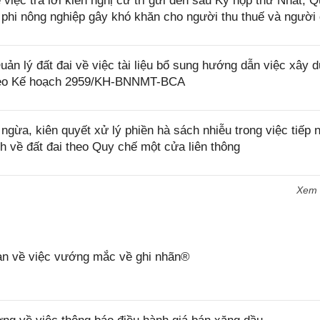
iệc trả lời kiến nghị cử tri gửi đến sau Kỳ họp thứ Nhất, 
t phi nông nghiệp gây khó khăn cho người thu thuế và người
lý đất đai về việc tài liệu bổ sung hướng dẫn việc xây d
i theo Kế hoạch 2959/KH-BNNMT-BCA
ừa, kiên quyết xử lý phiền hà sách nhiễu trong việc tiếp 
nh về đất đai theo Quy chế một cửa liên thông
Xem
n về việc vướng mắc về ghi nhãn®