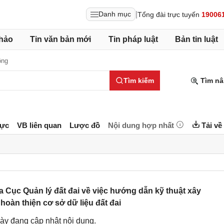
|
Danh mục
Tổng đài trực tuyến
19006
hảo
Tin văn bản mới
Tin pháp luật
Bản tin luật
ông
Tìm kiếm
Tìm nâ
lực
VB liên quan
Lược đồ
Nội dung hợp nhất
Tải về
ục Quản lý đất đai về việc hướng dẫn kỹ thuật xây
 hoàn thiện cơ sở dữ liệu đất đai
ày đang cập nhật nội dung.