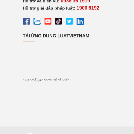
0938 36 1919
Hỗ trợ về dịch vụ:
1900 6192
Hỗ trợ giải đáp pháp luật:
TẢI ỨNG DỤNG LUATVIETNAM
Quét mã QR code để cài đặt