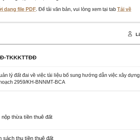
i dạng file PDF
. Để tải văn bản, vui lòng xem tại tab
Tải về
Lã
ĐĐ-TKKKTTĐĐ
ý đất đai về việc tài liệu bổ sung hướng dẫn việc xây dựng
o Kế hoạch 2959/KH-BNNMT-BCA
ộp thừa tiền thuê đất
sách thu tiền thuê đất