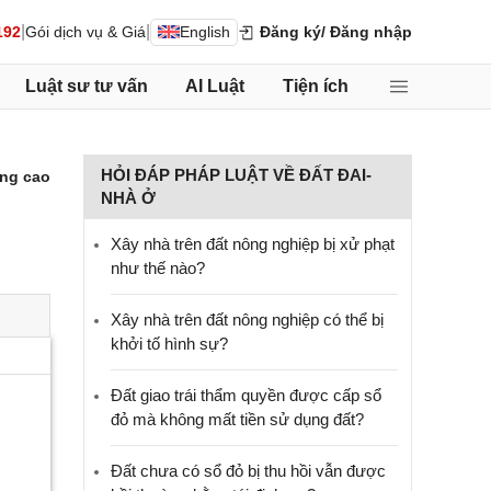
|
|
192
Gói dịch vụ & Giá
English
Đăng ký
/ Đăng nhập
Luật sư tư vấn
AI Luật
Tiện ích
HỎI ĐÁP PHÁP LUẬT VỀ ĐẤT ĐAI-
ng cao
NHÀ Ở
Xây nhà trên đất nông nghiệp bị xử phạt
như thế nào?
Xây nhà trên đất nông nghiệp có thể bị
khởi tố hình sự?
Đất giao trái thẩm quyền được cấp sổ
đỏ mà không mất tiền sử dụng đất?
Đất chưa có sổ đỏ bị thu hồi vẫn được