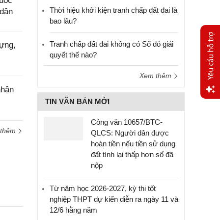
Quốc
Thời hiệu khởi kiện tranh chấp đất đai là
 dân
bao lâu?
Tranh chấp đất đai không có Sổ đỏ giải
ựng,
quyết thế nào?
Xem thêm
nhận
TIN VĂN BẢN MỚI
Yêu
cầu
Công văn 10657/BTC-
hỗ trợ
 thêm
QLCS: Người dân được
hoàn tiền nếu tiền sử dụng
đất tính lại thấp hơn số đã
nộp
Từ năm học 2026-2027, kỳ thi tốt
nghiệp THPT dự kiến diễn ra ngày 11 và
12/6 hằng năm