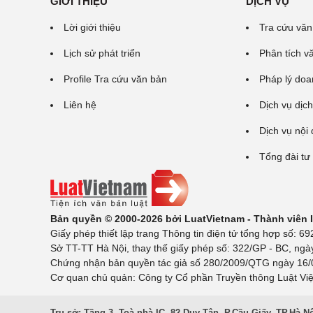
GIỚI THIỆU
DỊCH VỤ
Lời giới thiệu
Tra cứu văn
Lịch sử phát triển
Phân tích v
Profile Tra cứu văn bản
Pháp lý doa
Liên hệ
Dịch vụ dịch
Dịch vụ nội
Tổng đài tư
Bản quyền © 2000-2026 bởi LuatVietnam - Thành viên
Giấy phép thiết lập trang Thông tin điện tử tổng hợp số:
Sở TT-TT Hà Nội, thay thế giấy phép số: 322/GP - BC, ngà
Chứng nhận bản quyền tác giả số 280/2009/QTG ngày 16/02
Cơ quan chủ quản: Công ty Cổ phần Truyền thông Luật Việ
Trụ sở: Tầng 3, Toà nhà IC, 82 Duy Tân, P.Cầu Giấy, TP.Hà N