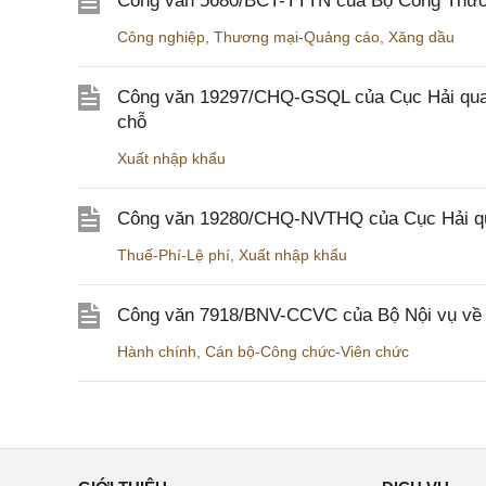
Công văn 5680/BCT-TTTN của Bộ Công Thương
Công nghiệp
,
Thương mại-Quảng cáo
,
Xăng dầu
Công văn 19297/CHQ-GSQL của Cục Hải quan v
chỗ
Xuất nhập khẩu
Công văn 19280/CHQ-NVTHQ của Cục Hải quan 
Thuế-Phí-Lệ phí
,
Xuất nhập khẩu
Công văn 7918/BNV-CCVC của Bộ Nội vụ về v
Hành chính
,
Cán bộ-Công chức-Viên chức