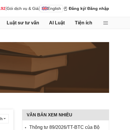
|
|
192
Gói dịch vụ & Giá
English
Đăng ký
/ Đăng nhập
Luật sư tư vấn
AI Luật
Tiện ích
VĂN BẢN XEM NHIỀU
Thông tư 89/2026/TT-BTC của Bộ