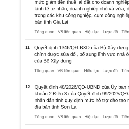
mức giảm tiền thuê lại đất cho doanh nghi
kinh tế tư nhân, doanh nghiệp nhỏ và vừa, 
trong các khu công nghiệp, cụm công nghiệ
bàn tỉnh Gia Lai
Tổng quan
VB liên quan
Hiệu lực
Lược đồ
Tiế
11
Quyết định 1346/QĐ-BXD của Bộ Xây dựng v
chính được sửa đổi, bổ sung lĩnh vực nhà 
của Bộ Xây dựng
Tổng quan
VB liên quan
Hiệu lực
Lược đồ
Tiế
12
Quyết định 48/2026/QĐ-UBND của Ủy ban n
khoản 2 Điều 3 của Quyết định 99/2025/Q
nhân dân tỉnh quy định mức hỗ trợ đào tạo n
địa bàn tỉnh Sơn La
Tổng quan
VB liên quan
Hiệu lực
Lược đồ
Tiế