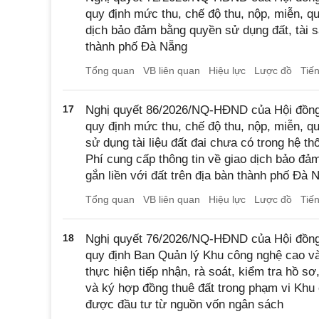
quy định mức thu, chế độ thu, nộp, miễn, q
dịch bảo đảm bằng quyền sử dụng đất, tài sả
thành phố Đà Nẵng
Tổng quan
VB liên quan
Hiệu lực
Lược đồ
Tiế
17
Nghị quyết 86/2026/NQ-HĐND của Hội đồn
quy định mức thu, chế độ thu, nộp, miễn, q
sử dụng tài liệu đất đai chưa có trong hệ th
Phí cung cấp thông tin về giao dịch bảo đả
gắn liền với đất trên địa bàn thành phố Đà 
Tổng quan
VB liên quan
Hiệu lực
Lược đồ
Tiế
18
Nghị quyết 76/2026/NQ-HĐND của Hội đồn
quy định Ban Quản lý Khu công nghệ cao v
thực hiện tiếp nhận, rà soát, kiểm tra hồ sơ
và ký hợp đồng thuê đất trong phạm vi Khu
được đầu tư từ nguồn vốn ngân sách