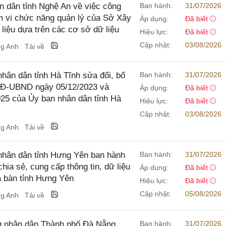
 dân tỉnh Nghệ An về việc công
Ban hành:
31/07/2026
m vi chức năng quản lý của Sở Xây
Áp dụng:
Đã biết
liệu dựa trên các cơ sở dữ liệu
Hiệu lực:
Đã biết
Cập nhật:
03/08/2026
ng Anh
Tải về
ân dân tỉnh Hà Tĩnh sửa đổi, bổ
Ban hành:
31/07/2026
/QĐ-UBND ngày 05/12/2023 và
Áp dụng:
Đã biết
25 của Ủy ban nhân dân tỉnh Hà
Hiệu lực:
Đã biết
Cập nhật:
03/08/2026
ng Anh
Tải về
hân dân tỉnh Hưng Yên ban hành
Ban hành:
31/07/2026
ia sẻ, cung cấp thông tin, dữ liệu
Áp dụng:
Đã biết
ịa bàn tỉnh Hưng Yên
Hiệu lực:
Đã biết
Cập nhật:
05/08/2026
ng Anh
Tải về
g nhân dân Thành phố Đà Nẵng
Ban hành:
31/07/2026