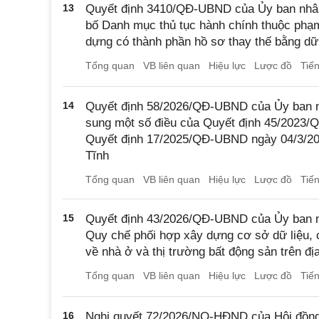
13
Quyết định 3410/QĐ-UBND của Ủy ban nhân
bố Danh mục thủ tục hành chính thuộc phạ
dựng có thành phần hồ sơ thay thế bằng dữ 
Tổng quan
VB liên quan
Hiệu lực
Lược đồ
Tiế
14
Quyết định 58/2026/QĐ-UBND của Ủy ban nh
sung một số điều của Quyết định 45/2023
Quyết định 17/2025/QĐ-UBND ngày 04/3/20
Tĩnh
Tổng quan
VB liên quan
Hiệu lực
Lược đồ
Tiế
15
Quyết định 43/2026/QĐ-UBND của Ủy ban n
Quy chế phối hợp xây dựng cơ sở dữ liệu, ch
về nhà ở và thị trường bất động sản trên đ
Tổng quan
VB liên quan
Hiệu lực
Lược đồ
Tiế
16
Nghị quyết 72/2026/NQ-HĐND của Hội đồn