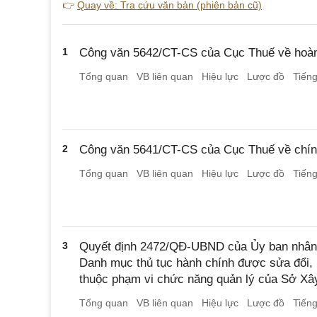
👉
Quay về: Tra cứu văn bản (phiên bản cũ)
1
Công văn 5642/CT-CS của Cục Thuế về hoàn 
Tổng quan
VB liên quan
Hiệu lực
Lược đồ
Tiến
2
Công văn 5641/CT-CS của Cục Thuế về chính 
Tổng quan
VB liên quan
Hiệu lực
Lược đồ
Tiến
3
Quyết định 2472/QĐ-UBND của Ủy ban nhân d
Danh mục thủ tục hành chính được sửa đổi, 
thuộc phạm vi chức năng quản lý của Sở Xâ
Tổng quan
VB liên quan
Hiệu lực
Lược đồ
Tiến