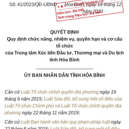
Số: 41/2023/QĐ-UBND
Hòa Bình, ngày 19 tháng 12
Hiệu lực: Đã biết
năm
2023
Tình trạng hiệu lực: Đã biết
QUYẾT ĐỊNH
Quy định chức năng, nhiệm vụ, quyền hạn và cơ cấu
tổ chức
của Trung tâm Xúc tiến Đầu tư, Thương mại và Du lịch
tỉnh Hòa Bình
______________________
ỦY BAN NHÂN DÂN TỈNH HÒA BÌNH
Căn cứ
Luật Tổ chức chính quyền địa phương
ngày 19
tháng 6 năm 2015;
Luật Sửa đổi, bổ sung một số điều của
Luật Tổ chức Chính phủ và Luật Tổ chức chính quyền địa
phương
ngày 22 tháng 11 năm 2019;
Căn cứ
Luật Ban hành văn bản quy phạm pháp luật
ngày
22 tháng 6 năm 2015;
Luật Sửa đổi, bổ sung một số điều