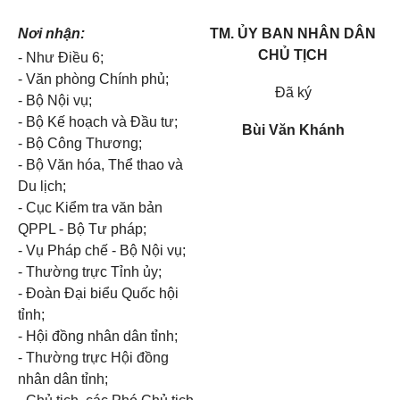
Nơi nhận:
TM. ỦY BAN NHÂN DÂN
CHỦ TỊCH
- Như Điều 6;
- Văn phòng Chính phủ;
Đã ký
- Bộ Nội vụ;
- Bộ Kế hoạch và Đầu tư;
Bùi Văn Khánh
- Bộ Công Thương;
- Bộ Văn hóa, Thể thao và
Du lịch;
- Cục Kiểm tra văn bản
QPPL - Bộ Tư pháp;
- Vụ Pháp chế - Bộ Nội vụ;
- Thường trực Tỉnh ủy;
- Đoàn Đại biểu Quốc hội
tỉnh;
- Hội đồng nhân dân tỉnh;
- Thường trực Hội đồng
nhân dân tỉnh;