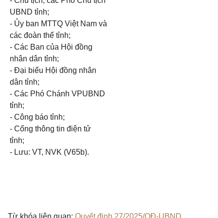
- Chủ tịch, các Phó Chủ tịch
UBND tỉnh;
- Ủy ban MTTQ Việt Nam và
các đoàn thể tỉnh;
- Các Ban của Hội đồng
nhân dân tỉnh;
- Đại biểu Hội đồng nhân
dân tỉnh;
- Các Phó Chánh VPUBND
tỉnh;
- Công báo tỉnh;
- Cổng thông tin điện tử
tỉnh;
- Lưu: VT, NVK (V65b).
Từ khóa liên quan:
Quyết định 27/2025/QĐ-UBND