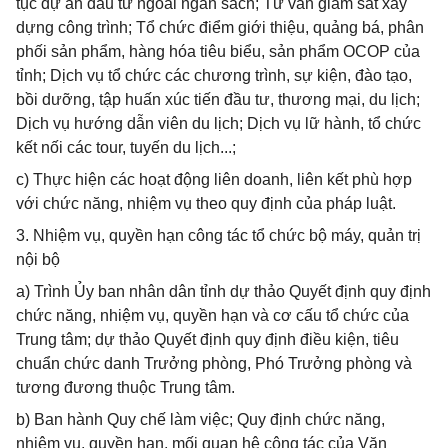
tục dự án đầu tư ngoài ngân sách; Tư vấn giám sát xây
dựng công trình; Tổ chức điểm giới thiệu, quảng bá, phân
phối sản phẩm, hàng hóa tiêu biểu, sản phẩm OCOP của
tỉnh; Dịch vụ tổ chức các chương trình, sự kiện, đào tạo,
bồi dưỡng, tập huấn xúc tiến đầu tư, thương mại, du lịch;
Dịch vụ hướng dẫn viên du lịch; Dịch vụ lữ hành, tổ chức
kết nối các tour, tuyến du lịch...;
c) Thực hiện các hoạt động liên doanh, liên kết phù hợp
với chức năng, nhiệm vụ theo quy định của pháp luật.
3. Nhiệm vụ, quyền hạn công tác tổ chức bộ máy, quản trị
nội bộ
a) Trình Ủy ban nhân dân tỉnh dự thảo Quyết định quy định
chức năng, nhiệm vụ, quyền hạn và cơ cấu tổ chức của
Trung tâm; dự thảo Quyết định quy định điều kiện, tiêu
chuẩn chức danh Trưởng phòng, Phó Trưởng phòng và
tương đương thuộc Trung tâm.
b) Ban hành Quy chế làm việc; Quy định chức năng,
nhiệm vụ, quyền hạn, mối quan hệ công tác của Văn