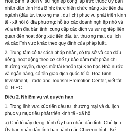
Hòa Bình là đơn vị sự nghiệp công lập trực thuộc Ủy ban
nhân dân tỉnh Hòa Bình; thực hiện chức năng xúc tiến đa
ngành (đầu tư, thương mại, du lịch) phục vụ phát triển kinh
tế - xã hội ở địa phương; hỗ trợ các doanh nghiệp nhỏ và
vừa trên địa bàn tỉnh; cung cấp các dịch vụ sự nghiệp liên
quan đến hoạt động xúc tiến đầu tư, thương mại, du lịch
và các lĩnh vực khác theo quy định của pháp luật.
2. Trung tâm có tư cách pháp nhân, có trụ sở và con dấu
riêng, hoạt động theo cơ chế tự bảo đảm một phần chi
thường xuyên, được mở tài khoản tại Kho bạc Nhà nước
và ngân hàng, có tên giao dịch quốc tế là: Hoa Binh
Investment, Trade and Tourism Promotion Center, viết tắt
là: HIPC.
Điều 2. Nhiệm vụ và quyền hạn
1. Trong lĩnh vực xúc tiến đầu tư, thương mại và du lịch
phục vụ mục tiêu phát triển kinh tế - xã hội
a) Chủ trì xây dựng, trình Ủy ban nhân dân tỉnh, Chủ tịch
Ủy ban nhân dân tỉnh ban hành các Chương trình, Kế