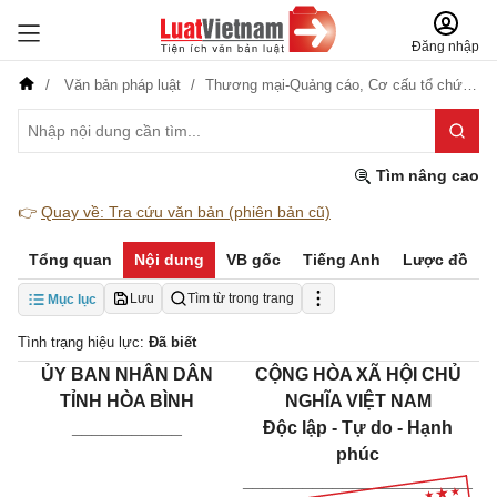
Đăng nhập
Văn bản pháp luật
Thương mại-Quảng cáo,
Cơ cấu tổ chức,
Vă
Tìm nâng cao
👉
Quay về: Tra cứu văn bản (phiên bản cũ)
Tổng quan
Nội dung
VB gốc
Tiếng Anh
Lược đồ
Lưu
Tìm từ trong trang
Mục lục
Tình trạng hiệu lực:
Đã biết
ỦY BAN NHÂN DÂN
CỘNG HÒA XÃ HỘI CHỦ
TỈNH HÒA BÌNH
NGHĨA VIỆT NAM
___________
Độc lập - Tự do - Hạnh
phúc
_______________________