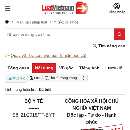
Đăng nhập
Văn bản pháp luật
Y tế-Sức khỏe
Tìm nâng cao
👉
Quay về: Tra cứu văn bản (phiên bản cũ)
Tổng quan
Nội dung
VB gốc
Tiếng Anh
Lược đồ
Lưu
Tìm từ trong trang
Mục lục
Tình trạng hiệu lực:
Đã biết
BỘ Y TẾ
CỘNG HÒA XÃ HỘI CHỦ
-------
NGHĨA VIỆT NAM
Số:
21
/2018/TT-BYT
Độc lập - Tự do - Hạnh
phúc
---------------