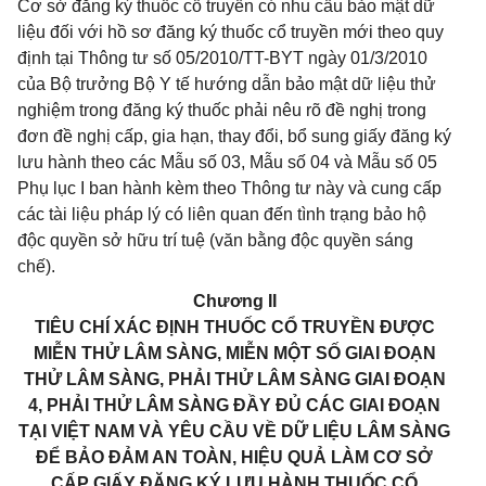
Cơ sở đăng ký thuốc cổ truyền có nhu cầu bảo mật dữ
liệu đối với hồ sơ đăng ký thuốc cổ truyền mới theo quy
định tại Thông tư số 05/2010/TT-BYT ngày 01/3/2010
của Bộ trưởng Bộ Y tế hướng dẫn bảo mật dữ liệu thử
nghiệm trong đăng ký thuốc phải nêu rõ đề nghị trong
đơn đề nghị cấp, gia hạn, thay đổi, bổ sung giấy đăng ký
lưu hành theo các Mẫu số 03, Mẫu số 04 và Mẫu số 05
Phụ lục I ban hành kèm theo Thông tư này và cung cấp
các tài liệu pháp lý có liên quan đến tình trạng bảo hộ
độc quyền sở hữu trí tuệ (văn bằng độc quyền sáng
chế).
Chương II
TIÊU CHÍ XÁC ĐỊNH THUỐC CỔ TRUYỀN ĐƯỢC
MIỄN THỬ LÂM SÀNG, MIỄN MỘT SỐ GIAI ĐOẠN
THỬ LÂM SÀNG, PHẢI THỬ LÂM SÀNG GIAI ĐOẠN
4, PHẢI THỬ LÂM SÀNG ĐẦY ĐỦ CÁC GIAI ĐOẠN
TẠI VIỆT NAM VÀ YÊU CẦU VỀ DỮ LIỆU LÂM SÀNG
ĐỂ BẢO ĐẢM AN TOÀN, HIỆU QUẢ LÀM CƠ SỞ
CẤP GIẤY ĐĂNG KÝ LƯU HÀNH THUỐC CỔ