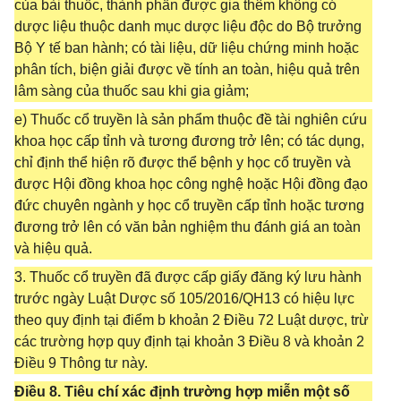
của bài thuốc, thành phần được gia thêm không có
dược liệu thuộc danh mục dược liệu độc do Bộ trưởng
Bộ Y tế ban hành; có tài liệu, dữ liệu chứng minh hoặc
phân tích, biện giải được về tính an toàn, hiệu quả trên
lâm sàng của thuốc sau khi gia giảm;
e) Thuốc cổ truyền là sản phẩm thuộc đề tài nghiên cứu
khoa học cấp tỉnh và tương đương trở lên; có tác dụng,
chỉ định thể hiện rõ được thể bệnh y học cổ truyền và
được Hội đồng khoa học công nghệ hoặc Hội đồng đạo
đức chuyên ngành y học cổ truyền cấp tỉnh hoặc tương
đương trở lên có văn bản nghiệm thu đánh giá an toàn
và hiệu quả.
3. Thuốc cổ truyền đã được cấp giấy đăng ký lưu hành
trước ngày Luật Dược số 105/2016/QH13 có hiệu lực
theo quy định tại điểm b khoản 2 Điều 72 Luật dược, trừ
các trường hợp quy định tại khoản 3 Điều 8 và khoản 2
Điều 9 Thông tư này.
Điều 8. Tiêu chí xác định trường hợp miễn một số