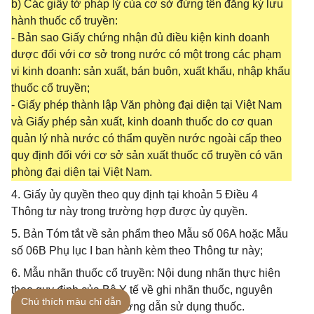
b) Các giấy tờ pháp lý của cơ sở đứng tên đăng ký lưu
hành thuốc cổ truyền:
- Bản sao Giấy chứng nhận đủ điều kiện kinh doanh
dược đối với cơ sở trong nước có một trong các phạm
vi kinh doanh: sản xuất, bán buôn, xuất khẩu, nhập khẩu
thuốc cổ truyền;
- Giấy phép thành lập Văn phòng đại diện tại Việt Nam
và Giấy phép sản xuất, kinh doanh thuốc do cơ quan
quản lý nhà nước có thẩm quyền nước ngoài cấp theo
quy định đối với cơ sở sản xuất thuốc cổ truyền có văn
phòng đại diện tại Việt Nam.
4. Giấy ủy quyền theo quy định tại khoản 5 Điều 4
Thông tư này trong trường hợp được ủy quyền.
5. Bản Tóm tắt về sản phẩm theo Mẫu số 06A hoặc Mẫu
số 06B Phụ lục I ban hành kèm theo Thông tư này;
6. Mẫu nhãn thuốc cổ truyền: Nội dung nhãn thực hiện
theo quy định của Bộ Y tế về ghi nhãn thuốc, nguyên
Chú thích màu chỉ dẫn
liệu làm thuốc và tờ hướng dẫn sử dụng thuốc.