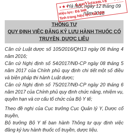
Hà Nội
, ngày
12
tháng
09
Hiệu lực: Đã biết
Tình trạng hiệu lực: Đã biết
năm
2018
THÔNG TƯ
QUY ĐỊNH VIỆC ĐĂNG KÝ LƯU HÀNH THUỐC CỔ
TRUYỀN, DƯỢC LIỆU
Căn cứ Luật dược s
ố 1
05/2016/QH
1
3 ngày 06 tháng 4
năm 20
1
6;
Căn cứ Nghị định số 54/2017/NĐ-CP ngày 08 tháng 5
năm 2017 của Chính phủ quy định chi tiết một số điều
và biện pháp thi hành Luật dược;
Căn cứ Nghị định số 75/2017/NĐ-CP ngày 20 tháng 6
năm 2017 của Chính phủ quy định chức năng, nhiệm vụ,
quyền hạn và cơ cấu tổ chức của Bộ Y t
ế
;
Theo
đ
ề nghị của Cục trưởng Cục Quản lý Y, Dược c
ổ
truyền,
Bộ trưởng Bộ Y t
ế
ban hành Thông tư quy định việc
đ
ă
ng k
ý
lưu hành thuốc c
ổ
truyền, dược liệu.