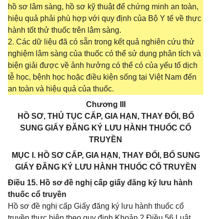
hồ sơ lâm sàng, hồ sơ kỹ thuật để chứng minh an toàn,
hiệu quả phải phù hợp với quy định của Bộ Y tế về thực
hành tốt thử thuốc trên lâm sàng.
2. Các dữ liệu đã có sẵn trong kết quả nghiên cứu thử
nghiệm lâm sàng của thuốc có thể sử dụng phân tích và
biện giải được về ảnh hưởng có thể có của yếu tố dịch
tễ học, bệnh học hoặc điều kiện sống tại Việt Nam đến
an toàn và hiệu quả của thuốc.
Chương III
HỒ SƠ, THỦ TỤC CẤP, GIA HẠN, THAY ĐỔI, BỔ
SUNG GIẤY ĐĂNG KÝ LƯU HÀNH THUỐC CỔ
TRUYỀN
MỤC I. HỒ SƠ CẤP, GIA HẠN, THAY ĐỔI, BỔ SUNG
GIẤY ĐĂNG KÝ LƯU HÀNH THUỐC CỔ TRUYỀN
Điều 15. Hồ sơ đề nghị cấp giấy đăng ký lưu hành
thuốc cổ truyền
Hồ sơ đề nghị cấp Giấy đăng ký lưu hành thuốc cổ
truyền thực hiện theo quy định Khoản 2 Điều 56 Luật