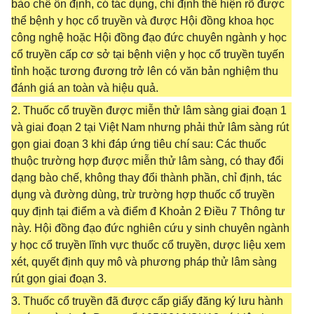
bào chế ổn định, có tác dụng, chỉ định thể hiện rõ được
thể bệnh y học cổ truyền và được Hội đồng khoa học
công nghệ hoặc Hội đồng đạo đức chuyên ngành y học
cổ truyền cấp cơ sở tại bệnh viện y học cổ truyền tuyến
tỉnh hoặc tương đương trở lên có văn bản nghiệm thu
đánh giá an toàn và hiệu quả.
2. Thuốc cổ truyền được miễn thử lâm sàng giai đoạn 1
và giai đoạn 2 tại Việt Nam nhưng phải thử lâm sàng rút
gọn giai đoạn 3 khi đáp ứng tiêu chí sau: Các thuốc
thuộc trường hợp được miễn thử lâm sàng, có thay đổi
dạng bào chế, không thay đổi thành phần, chỉ định, tác
dụng và đường dùng, trừ trường hợp thuốc cổ truyền
quy định tại điểm a và điểm đ Khoản 2 Điều 7 Thông tư
này. Hội đồng đạo đức nghiên cứu y sinh chuyên ngành
y học cổ truyền lĩnh vực thuốc cổ truyền, dược liệu xem
xét, quyết định quy mô và phương pháp thử lâm sàng
rút gọn giai đoạn 3.
3. Thuốc cổ truyền đã được cấp giấy đăng ký lưu hành