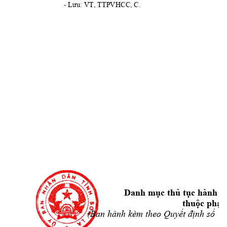
- 
Lưu:
 VT, TTPVHCC, C.
Danh 
mục
thủ
tục
 hành c
thuộc
phạ
(Ban hành kèm theo 
Quyết
định
số