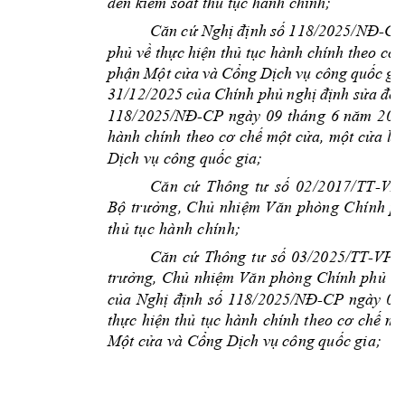
đến
kiểm
 soát 
thủ
tục
 hành chính; 
Căn
cứ
Nghị
định
số
118/2025/NĐ-CP
phủ
về
thực
hiện
thủ
tục
 hành 
chính theo 
cơ
phận
Một
cửa
và 
Cổng
Dịch
vụ
công 
quốc
gia
31/12/2025 
của
Chính 
phủ
 n
ghị
định
sửa
đổi
118/2025/NĐ-CP
ngày 
09 
tháng 
6 
năm
202
hành chính 
theo 
cơ
chế
một
cửa,
một
cửa
li
Dịch
vụ
 công 
quốc
 gia;
C
ă
n 
c
ứ
T
hô
ng
t
ư
s
ố
02
/2
01
7/
TT
-V
P
B
ộ
tr
ưở
ng
, 
C
h
ủ
nh
i
ệ
m 
V
ă
n
ph
òn
g 
C
hí
nh
p
th
ủ
t
ụ
c 
hà
nh
 c
hí
nh
; 
Căn
cứ
Thông 
tư
số
03/2025/TT-VPC
trưởng,
Chủ
nhiệm
Văn
phòng 
Chính 
phủ
v
của
Nghị
định
số
118/2025/NĐ-CP
ngày 
09
thực
hiện
thủ
tục
hành 
chính 
theo 
cơ
chế
mộ
Một
cửa
 và 
Cổng
Dịch
vụ
 công 
quốc
 gia;