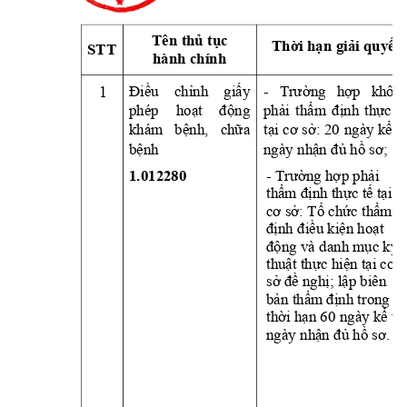
Tên 
thủ
tục
Thời
hạn
giải
quyết
STT
hành chính
1
Điều
chỉnh
giấy
- 
Trường
hợp
không
phép 
hoạt
động
phải
thẩm
định
thực
t
khám 
bệnh,
chữa
tại
cơ
sở:
20 
ngày 
kể
t
bệnh
ngày 
nhận
đủ
hồ
sơ;
1.012280
- 
Trường
hợp
phải
thẩm
định
thực
tế
tại
cơ
sở:
Tổ
chức
thẩm
định
điều
kiện
hoạt
động
 và danh 
mục
kỹ
thuật
thực
hiện
tại
cơ
sở
đề
nghị;
lập
 biên 
bản
thẩm
định
 trong 
thời
hạn
 60 ngày 
kể
từ
ngày 
nhận
đủ
hồ
sơ.