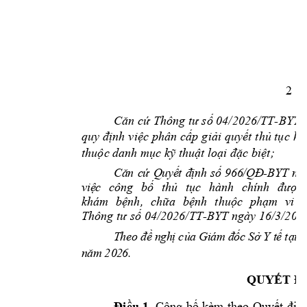
2
Căn
cứ
 Thông 
tư
số
 04/2026/TT-BYT 
quy 
định
việc
 phân 
cấp
giải
quyết
thủ
tục
hà
thuộc
 danh 
mục
kỹ
thuật
loại
đặc
biệt;
C
ă
n
c
ứ
Q
u
y
ế
t
đ
ị
n
h
s
ố
96
6
/
Q
Đ
-
B
Y
T
n
g
v
i
ệ
c
công 
bố
thủ
tục
hành 
chính 
được
khám 
bệnh,
chữa
bệnh
thuộc
phạm
vi 
Thông 
tư
số
 04/2026/TT-BYT ngày 16/3/202
T
he
o
đề
 n
gh
ị
 c
ủ
a
 Gi
á
m
đ
ố
c
 S
ở
 Y t
ế
 t
ạ
i
 T
n
ă
m
20
2
6
.
QUYẾT
Đ
Đ
i
ề
u 
1
. 
Côn
g 
b
ố
kèm
 th
eo 
Qu
y
ế
t
đị
n