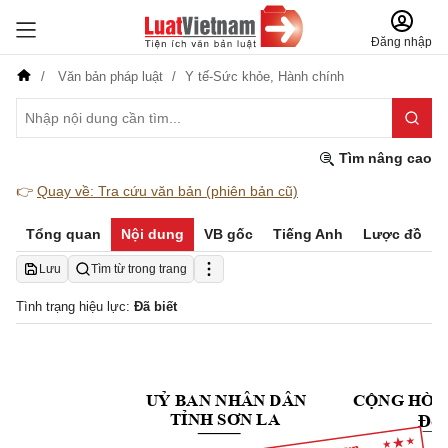
Đăng nhập
Văn bản pháp luật
Y tế-Sức khỏe,
Hành chính
Tìm nâng cao
👉
Quay về: Tra cứu văn bản (phiên bản cũ)
Tổng quan
Nội dung
VB gốc
Tiếng Anh
Lược đồ
Lưu
Tìm từ trong trang
Tình trạng hiệu lực:
Đã biết
UỶ
 BAN NHÂN DÂN
CỘNG
 HÒA
Độ
TỈNH
SƠN
 LA