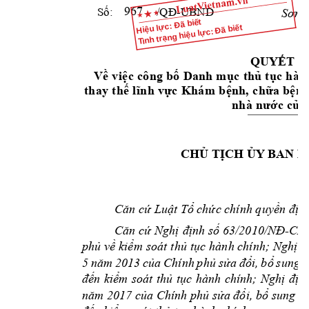
Sơn
 
Số:
/QĐ-UBND
967
Hiệu lực: Đã biết
Tình trạng hiệu lực: Đã biết
QUYẾT
Đ
V
ề
 v
i
ệ
c 
cô
ng
 b
ố
Da
nh
 m
ụ
c
 t
h
ủ
 t
ụ
c
 h
àn
th
ay
 t
h
ế
 l
ĩ
n
h 
v
ự
c 
Kh
ám
 b
ệ
n
h,
 c
h
ữ
a 
b
ệ
n
nh
à 
n
ư
ớ
c
 c
ủ
a
CHỦ
TỊCH
ỦY
 BAN N
Căn
cứ
Luật
Tổ
chức
 chính 
quyền
địa
Căn
cứ
Nghị
định
số
63/2010/NĐ-CP
phủ
về
kiểm
soát 
thủ
tục
hành chính; 
Nghị
đ
5 
năm
2013 
của
Chính 
phủ
sửa
đổi,
bổ
sung 
m
đến
kiểm
soát 
thủ
tục
hành 
chính; 
Nghị
địn
năm
 2017 
của
 Chính 
phủ
sửa
đổi,
bổ
 sung 
m