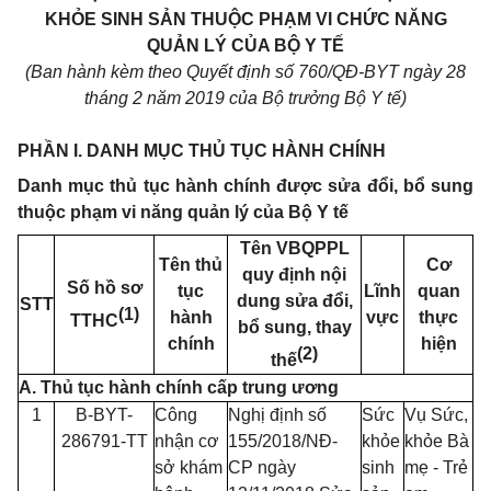
KHỎE SINH SẢN THUỘC PHẠM VI CHỨC NĂNG
QUẢN LÝ CỦA BỘ Y TẾ
(Ban hành kèm theo Quyết định số
760
/QĐ-BYT ngày
28
tháng 2 năm 2019 của Bộ trưởng Bộ Y tế)
PHẦN I. DANH MỤC THỦ TỤC HÀNH CHÍNH
Danh mục thủ tục hành chính được sửa đổi, bổ sung
thuộc phạm vi năng quản lý của Bộ Y tế
Tên VBQPPL
Tên thủ
Cơ
quy định nội
Số hồ sơ
tục
Lĩnh
quan
dung sửa đổi,
STT
(1)
hành
vực
thực
TTHC
bổ sung, thay
chính
hiện
(2)
thế
A. Thủ tục hành chính cấp trung ương
1
B-BYT-
Công
Nghị định số
Sức
Vụ Sức,
286791-TT
nhận cơ
155/2018/NĐ-
khỏe
khỏe Bà
s
ở
khám
CP ngày
sinh
mẹ - Trẻ