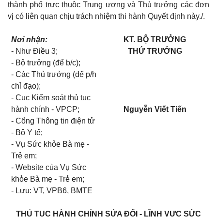
thành phố trực thuộc Trung ương và Thủ trưởng các đơn
vị c
ó
liên quan chịu trách nhiệm thi hành Quyết định này./.
Nơi nhận:
KT. BỘ TRƯỞNG
- Nh
ư
Điều 3
;
THỨ TRƯỞNG
- Bộ trưởng (đ
ể
b/c);
- Các Thủ trưởng (đ
ể
p/h
chỉ đạo)
;
- Cục Kiểm soát thủ tục
hành chính - VPCP;
Nguyễn Viết Tiến
- Cổng Th
ô
n
g
tin điện tử
- Bộ Y tế;
- Vụ Sức khỏe B
à
mẹ -
Trẻ em;
- Website của Vụ Sức
khỏe Bà mẹ - Trẻ em;
-
L
ưu: VT
,
VPB6
,
BMTE
THỦ TỤC HÀNH CHÍNH SỬA ĐỔI - LĨNH VỰC SỨC