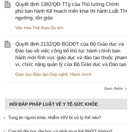
Quyết định 1382/QĐ-TTg của Thủ tướng Chính
phủ ban hành Kế hoạch triển khai thi hành Luật Tín
ngưỡng, tôn giáo
Văn hóa-Thể thao-Du lịch
Quyết định 2132/QĐ-BGDĐT của Bộ Giáo dục và
Đào tạo về việc công bố thủ tục hành chính ban
hành mới lĩnh vực giáo dục và đào tạo thuộc phạm
vi, chức năng quản lý của Bộ Giáo dục và Đào tạo
Giáo dục-Đào tạo-Dạy nghề
,
Hành chính
Xem thêm
HỎI ĐÁP PHÁP LUẬT VỀ Y TẾ-SỨC KHỎE
Tung tin người khác nhiễm HIV bị xử lý thế nào?
Con bộ đội học đại học có phải mua thẻ BHYT không?