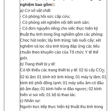
nghiệm bao gồm
1
:
a) Cơ sở vật chất:
- Có phòng hồi sức cấp cứu;
- Có phòng xét nghiệm nội tiết sinh sản;
- Có đơn nguyên riêng cho việc thực hiện kỹ
thuật thụ tinh trong ống nghiệm gồm các phòng:
Chọc hút noãn; lấy tinh trùng; lab nuôi cấy; xét
nghiệm và lọc rửa tinh trùng đáp ứng các tiêu
chuẩn theo khuyến cáo của Tổ chức Y tế thế
giới.
b) Trang thiết bị y tế:
Có tối thiểu các trang thiết bị y tế: 02 tủ cấy CO
;
2
02 tủ ấm; 01 bình trữ tinh trùng; 01 máy ly tâm; 01
bình trữ phôi đông lạnh; 01 máy siêu âm có đầu
dò âm đạo; 01 kính hiển vi đảo ngược; 02 kính
hiển vi soi nổi; 01 bộ tủ thao tác.
c) Nhân sự:
Người trực tiếp thực hiện kỹ thuật thụ tinh trong