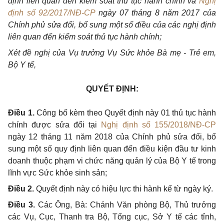
định liên quan đến kiểm soát thủ tục hành chính và
Nghị
định số 92/2017/NĐ-CP
ngày 07 tháng 8 năm 2017 của
Chính phủ sửa đổi, bổ sung một số điều của các nghị định
liên quan đến kiểm soát thủ tục hành chính;
Xét đề nghị của Vụ trư
ở
ng Vụ Sức khỏe Bà mẹ - Trẻ em,
Bộ Y tế,
QUYẾT ĐỊNH:
Điều 1.
Công b
ố
kèm theo Quyết định này 01 thủ tục hành
chính được sửa đổi tại
Nghị định số 155/2018/NĐ-CP
ngày 12 tháng 11 năm 2018 của Chính phủ sửa đổi, bổ
sung một số quy định liên quan đến điều kiện đầu tư kinh
doanh thuộc phạm vi chức năng qu
ả
n lý của Bộ Y tế trong
lĩnh vực Sức khỏe sinh sản;
Điều 2.
Quyết định này có hiệu lực thi hành kể từ ngày ký.
Điều 3.
Các Ông, Bà: Chánh Văn phòng Bộ, Thủ trưởng
các Vụ, Cục, Thanh tra Bộ, Tổng cục, Sở Y tế các tỉnh,