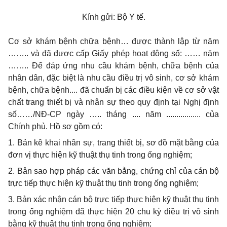
Kính gửi: Bộ Y tế.
Cơ sở khám bệnh chữa bệnh… được thành lập từ năm
…….. và đã được cấp Giấy phép hoạt động số: …… năm
…….. Để đáp ứng nhu cầu khám bệnh, chữa bệnh của
nhân dân, đặc biệt là nhu cầu
điều
trị vô sinh, cơ sở khám
bệnh, chữa bệnh.... đã chuẩn bị các
điều
kiện về cơ sở vật
chất trang thiết bị và nhân sự theo quy định tại Nghị định
số……
/
NĐ-CP ngày ….. tháng .... năm ................. của
Chính phủ. Hồ sơ gồm có:
1. Bản kê khai nhân sự, trang thiết bị, sơ đồ mặt bằng của
đơn vị thực hiện kỹ thuật thụ tinh trong ống nghiệm;
2. Bản sao hợp
pháp
các văn bằng, chứng chỉ của cán bộ
trực tiếp thực hiện kỹ thuật thụ tinh trong ống nghiệm;
3. Bản xác nhận cán bộ trực tiếp thực hiện kỹ thuật thụ tinh
trong ống nghiệm đã thực hiện 20 chu kỳ
điều
trị vô sinh
bằng kỹ thuật thụ tinh trong ống nghiệm;