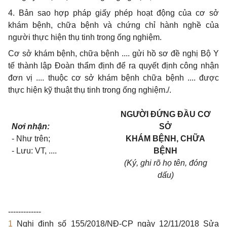
4. Bản sao hợp
pháp
giấy phép hoạt động của cơ sở
khám bệnh, chữa bệnh và chứng chỉ hành nghề của
người thực hiện thụ tinh trong ống nghiệm.
Cơ sở khám bệnh, chữa bệnh .... gửi hồ sơ đề nghị Bộ Y
tế thành lập Đoàn thẩm định để ra quyết định công nhận
đơn vị .... thuộc cơ sở khám bệnh chữa bệnh .... được
thực hiện kỹ thuật thụ tinh trong ống nghiệm.
/
.
NGƯỜI ĐỨNG ĐẦU CƠ
Nơi nhận:
SỞ
- Như trên;
KHÁM BỆNH, CHỮA
- Lưu: VT, ....
BỆNH
(Ký, ghi rõ họ tên, đóng
dấu)
-------------
1
Nghị
đị
nh số 155/2018/NĐ-CP ngày 12/11/2018 S
ử
a