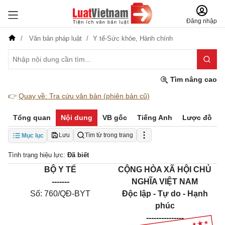
Đăng nhập
Văn bản pháp luật
Y tế-Sức khỏe,
Hành chính
Tìm nâng cao
👉
Quay về: Tra cứu văn bản (phiên bản cũ)
Tổng quan
Nội dung
VB gốc
Tiếng Anh
Lược đồ
Lưu
Tìm từ trong trang
Mục lục
Tình trạng hiệu lực:
Đã biết
BỘ Y TẾ
CỘNG HÒA XÃ HỘI CHỦ
-------
NGHĨA VIỆT NAM
Số:
760/QĐ-BYT
Độc lập - Tự do - Hạnh
phúc
---------------