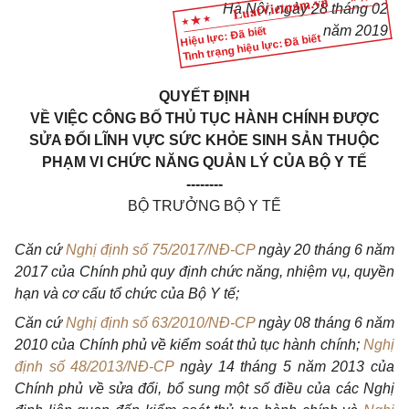
Hà Nội, ngày
28
tháng
02
năm 201
9
Hiệu lực: Đã biết
Tình trạng hiệu lực: Đã biết
QUYẾT ĐỊNH
VỀ VIỆC CÔNG BỐ THỦ TỤC HÀNH CHÍNH ĐƯỢC
SỬA ĐỔI LĨNH VỰC SỨC KHỎE SINH SẢN THUỘC
PHẠM VI CHỨC NĂNG QUẢN LÝ CỦA BỘ Y TẾ
--------
BỘ TRƯỞNG BỘ Y TẾ
Căn cứ
Nghị định số 75/2017/NĐ-CP
ngày 20 tháng 6 năm
2017 của Chính phủ quy định chức năng, nhiệm vụ, quyền
hạn và cơ cấu tổ chức của Bộ Y tế;
Căn cứ
Nghị định số 63/2010/NĐ-CP
ngày 08 tháng 6 năm
2010 của Chính phủ về kiểm soát thủ tục hành chính;
Nghị
định số 48/2013/NĐ-CP
ngày 14 tháng 5 năm 2013 của
Chính phủ về sửa đổi, bổ sung một số điều của các Nghị