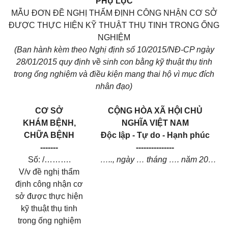
PHỤ LỤC
M
Ẫ
U ĐƠN ĐỀ NGHỊ TH
Ẩ
M ĐỊNH CÔNG NHẬN CƠ S
Ở
ĐƯỢC TH
Ự
C HIỆN KỸ THUẬT THỤ TINH TRONG ỐNG
NGHIỆM
(Ban hành kèm theo Nghị định số
1
0/2015/NĐ-CP ngày
28/0
1
/2015 quy định về sinh con bằng kỹ thuật thụ tinh
trong
ố
ng nghiệm và điều kiện mang thai hộ v
ì
mục đích
nhân đạo)
CƠ SỞ
CỘNG HÒA XÃ HỘI CHỦ
KHÁM BỆNH,
NGHĨA VIỆT NAM
CHỮA BỆNH
Độc lập - Tự do - Hạnh phúc
-------
---------------
Số: /……….
….., ngày … tháng …. năm 20…
V/v đề nghị thẩm
định công nhận cơ
sở được thực hiện
kỹ thuật thụ tinh
trong ống nghiệm