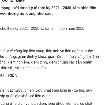
QUYẾT ĐỊNH
mạng lưới cơ sở y tế thời kỳ 2021 - 2030, tầm nhìn đến
) với những nội dung như sau:
cho thời kỳ 2021 - 2030 và tầm nhìn đến năm 2050.
.
ở y tế công lập liên vùng, liên tỉnh và liên ngành thuộc
hức năng; giám định y khoa, giám định pháp y và giám định
 cộng; kiểm nghiệm, kiểm định, kiểm chuẩn các sản phẩm
 dân số - sức khỏe sinh sản.
HÁT TRIỂN
iển đất nước, chiến lược phát triển kinh tế - xã hội, quy
cấp quốc gia khác có liên quan.
cung ứng dịch vụ toàn diện, lồng ghép, liên tục, có chất