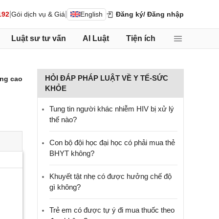
|
|
192
Gói dịch vụ & Giá
English
Đăng ký
/ Đăng nhập
Luật sư tư vấn
AI Luật
Tiện ích
HỎI ĐÁP PHÁP LUẬT VỀ Y TẾ-SỨC
ng cao
KHỎE
Tung tin người khác nhiễm HIV bị xử lý
thế nào?
Con bộ đội học đại học có phải mua thẻ
BHYT không?
Khuyết tật nhẹ có được hưởng chế độ
gì không?
Trẻ em có được tự ý đi mua thuốc theo