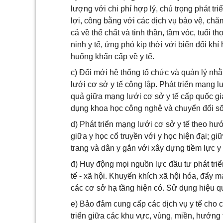
lượng với chi phí hợp lý, chú trọng phát t
lợi, công bằng với các dịch vụ bảo vệ, c
cả về thể chất và tinh thần, tầm vóc, tuổi
ninh y tế, ứng phó kịp thời với biến đổi khí 
huống khẩn cấp về y tế.
c) Đổi mới hệ thống tổ chức và quản lý n
lưới cơ sở y tế công lập. Phát triển mạng l
quả giữa mạng lưới cơ sở y tế cấp quốc gi
dụng khoa học công nghệ và chuyển đổi số
d) Phát triển mạng lưới cơ sở y tế theo hư
giữa y học cổ truyền với y học hiện đại; gi
trang và dân y gắn với xây dựng tiềm lực y
đ) Huy động mọi nguồn lực đầu tư phát triể
tế - xã hội. Khuyến khích xã hội hóa, đẩy m
các cơ sở hạ tầng hiện có. Sử dụng hiệu qu
e) Bảo đảm cung cấp các dịch vụ y tế cho
triển giữa các khu vực, vùng, miền, hướng 