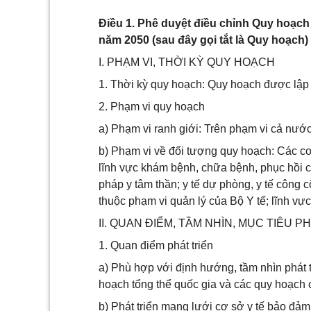
Điều 1. Phê duyệt điều chỉnh Quy hoạch 
năm 2050 (sau đây gọi tắt là Quy hoạch
I. PHẠM VI, THỜI KỲ QUY HOẠCH
1. Thời kỳ quy hoạch: Quy hoạch được lập 
2. Phạm vi quy hoạch
a) Phạm vi ranh giới: Trên phạm vi cả nước
b) Phạm vi về đối tượng quy hoạch: Các cơ s
lĩnh vực khám bệnh, chữa bệnh, phục hồi c
pháp y tâm thần; y tế dự phòng, y tế công
thuộc phạm vi quản lý của Bộ Y tế; lĩnh vực
II. QUAN ĐIỂM, TẦM NHÌN, MỤC TIÊU P
1. Quan điểm phát triển
a) Phù hợp với định hướng, tầm nhìn phát tr
hoạch tổng thể quốc gia và các quy hoạch 
b) Phát triển mạng lưới cơ sở y tế bảo đảm 