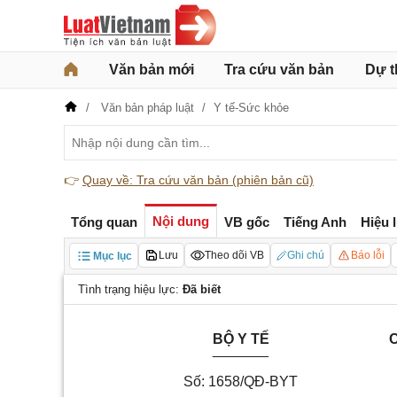
Văn bản mới
Tra cứu văn bản
Dự t
Văn bản pháp luật
Y tế-Sức khỏe
👉
Quay về: Tra cứu văn bản (phiên bản cũ)
Nội dung
Tổng quan
VB gốc
Tiếng Anh
Hiệu 
Lưu
Theo dõi VB
Ghi chú
Báo lỗi
Mục lục
Tình trạng hiệu lực:
Đã biết
BỘ Y TẾ
C
_______
Số: 1658/QĐ-BYT