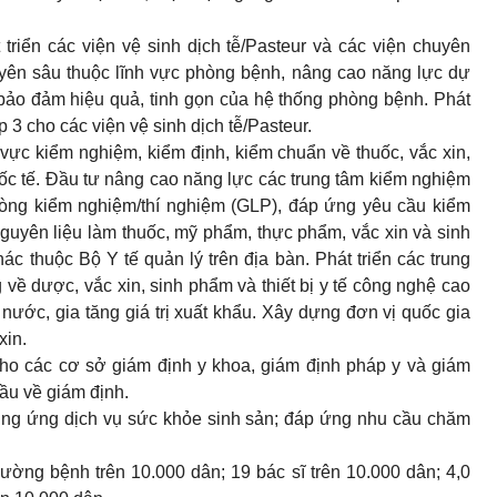
 triển các viện vệ sinh dịch tễ/Pasteur và các viện chuyên
uyên sâu thuộc lĩnh vực phòng bệnh, nâng cao năng lực dự
bảo đảm hiệu quả, tinh gọn của hệ thống phòng bệnh. Phát
 3 cho các viện vệ sinh dịch tễ/Pasteur.
 vực kiểm nghiệm, kiểm định, kiểm chuẩn về thuốc, vắc xin,
quốc tế. Đầu tư nâng cao năng lực các trung tâm kiểm nghiệm
phòng kiểm nghiệm/thí nghiệm (GLP), đáp ứng yêu cầu kiểm
guyên liệu làm thuốc, mỹ phẩm, thực phẩm, vắc xin và sinh
hác thuộc Bộ Y tế quản lý trên địa bàn. Phát triển các trung
 về dược, vắc xin, sinh phẩm và thiết bị y tế công nghệ cao
ước, gia tăng giá trị xuất khẩu. Xây dựng đơn vị quốc gia
xin.
ho các cơ sở giám định y khoa, giám định pháp y và giám
ầu về giám định.
cung ứng dịch vụ sức khỏe sinh sản; đáp ứng nhu cầu chăm
ờng bệnh trên 10.000 dân; 19 bác sĩ trên 10.000 dân; 4,0