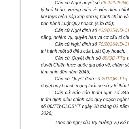
Căn cứ Nghị quyết số
66.2/2025/N
lý khó khăn, vướng mắc về việc điều chỉn
khi thực hiện sắp xếp đơn vị hành chính v
ban hành Luật Quy hoạch (sửa đổi);
Căn cứ Nghị định số
42/2025/NĐ-C
năng, nhiệm vụ, quyền hạn và cơ cấu tổ ch
Căn cứ Nghị định số
70/2026/NĐ-C
thi hành một số điều của Luật Quy hoạch;
Căn cứ Quyết định số
89/QĐ-TTg
n
duyệt Chiến lược quốc gia bảo vệ, chăm s
tầm nhìn đến năm 2045;
Căn cứ Quyết định số
201/QĐ-TTg
duyệt quy hoạch mạng lưới cơ sở y tế thời
Căn cứ Báo cáo thẩm định số 34
thẩm định điều chỉnh các quy hoạch ngành 
số 06/TTr-CLCSYT ngày 28 tháng 02 năm 
2026;
Theo đề nghị của Vụ trưởng Vụ Kế h