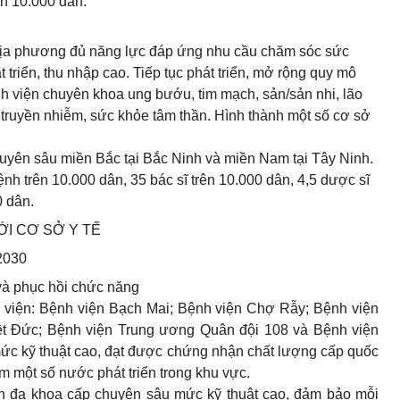
ên 10.000 dân.
 địa phương đủ năng lực đáp ứng nhu cầu chăm sóc sức
riển, thu nhập cao. Tiếp tục phát triển, mở rộng quy mô
h viện chuyên khoa ung bướu, tim mạch, sản/sản nhi, lão
 truyền nhiễm, sức khỏe tâm thần. Hình thành một số cơ sở
huyên sâu miền Bắc tại Bắc Ninh và miền Nam tại Tây Ninh.
h trên 10.000 dân, 35 bác sĩ trên 10.000 dân, 4,5 dược sĩ
0 dân.
ỚI CƠ SỞ Y TẾ
2030
và phục hồi chức năng
h viện: Bệnh viện Bạch Mai; Bệnh viện Chợ Rẫy; Bệnh viện
t Đức; Bệnh viện Trung ương Quân đội 108 và Bệnh viện
ức kỹ thuật cao, đạt được chứng nhận chất lượng cấp quốc
ầm một số nước phát triển trong khu vực.
iện đa khoa cấp chuyên sâu mức kỹ thuật cao, đảm bảo mỗi