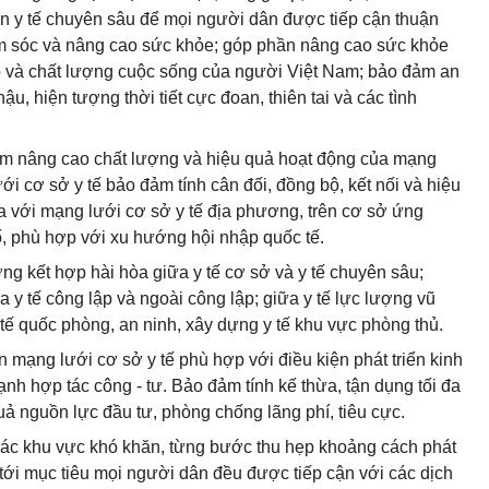
riển y tế chuyên sâu để mọi người dân được tiếp cận thuận
hăm sóc và nâng cao sức khỏe; góp phần nâng cao sức khỏe
 thọ và chất lượng cuộc sống của người Việt Nam; bảo đảm an
hậu, hiện tượng thời tiết cực đoan, thiên tai và các tình
hằm nâng cao chất lượng và hiệu quả hoạt động của mạng
ưới cơ sở y tế bảo đảm tính cân đối, đồng bộ, kết nối và hiệu
a với mạng lưới cơ sở y tế địa phương, trên cơ sở ứng
, phù hợp với xu hướng hội nhập quốc tế.
ớng kết hợp hài hòa giữa y tế cơ sở và y tế chuyên sâu;
ữa y tế công lập và ngoài công lập; giữa y tế lực lượng vũ
 tế quốc phòng, an ninh, xây dựng y tế khu vực phòng thủ.
n mạng lưới cơ sở y tế phù hợp với điều kiện phát triển kinh
ạnh hợp tác công - tư. Bảo đảm tính kế thừa, tận dụng tối đa
ả nguồn lực đầu tư, phòng chống lãng phí, tiêu cực.
 các khu vực khó khăn, từng bước thu hẹp khoảng cách phát
tới mục tiêu mọi người dân đều được tiếp cận với các dịch