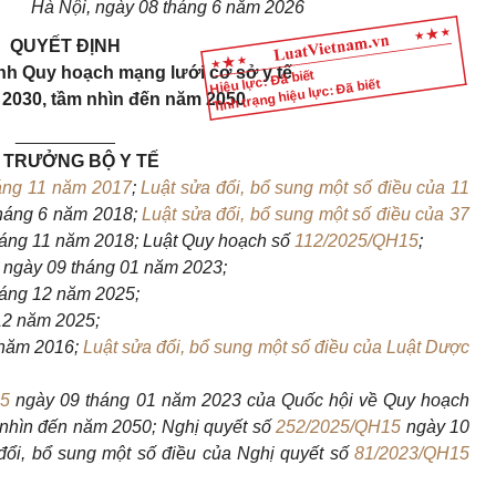
Hà Nội, ngày 08 tháng 6 năm 2026
QUYẾT ĐỊNH
nh Quy hoạch mạng lưới cơ sở y tế
Hiệu lực: Đã biết
Tình trạng hiệu lực: Đã biết
- 2030, tầm nhìn đến năm 2050
__________
 TRƯỞNG BỘ Y TẾ
áng 11 năm 2017
;
Luật sửa đổi, bổ sung một số điều của 11
háng 6 năm 2018;
Luật sửa đổi, bổ sung một số điều của 37
áng 11 năm 2018; Luật Quy hoạch số
112/2025/QH15
;
ngày 09 tháng 01 năm 2023;
áng 12 năm 2025;
12 năm 2025;
 năm 2016;
Luật sửa đổi, bổ sung một số điều của Luật Dược
15
ngày 09 tháng 01 năm 2023 của Quốc hội về Quy hoạch
m nhìn đến năm 2050; Nghị quyết số
252/2025/QH15
ngày 10
ổi, bổ sung một số điều của Nghị quyết số
81/2023/QH15