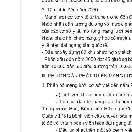
dược sĩ trên 10.000 dân; 33 điều dưỡng tr
3. Tầm nhìn đến năm 2050
- Mạng lưới cơ sở y tế từ trung ương đến
khỏe nhân dân tương đương với nước phát t
của các cơ sở y tế, mở rộng mạng lưới bện
khoa, phục hồi chức năng, y học cổ truyền,
y tế hiện đại ngang tầm quốc tế.
- Đầu tư xây dựng 02 khu phức hợp y tế c
- Phấn đấu đến năm 2050 đạt 45 giường bện
trên 10.000 dân, 90 điều dưỡng trên 10.00
III. PHƯƠNG ÁN PHÁT TRIỂN MẠNG LƯ
1. Phân bố mạng lưới cơ sở y tế đến năm 
a) Lĩnh vực khám bệnh, chữa bệnh 
- Tiếp tục đầu tư, nâng cấp 06 bện
Trung ương Huế; Bệnh viện Hữu nghị Việ
Quân y 175 là bệnh viện cấp chuyên sâu m
tế để trở thành bệnh viện hiện đại ngang t
- Đầu tư phát triển một số bệnh v