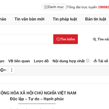
|
Danh mục
Tổng đài trực tuyến
19006
hảo
Tin văn bản mới
Tin pháp luật
Bản tin luật
Tìm kiếm
Tìm nâ
lực
VB liên quan
Lược đồ
Nội dung hợp nhất
Tải về
In
ỘNG HÒA XÃ HỘI CHỦ NGHĨA VIỆT NAM
Độc lập – Tự do – Hạnh phúc
_________________