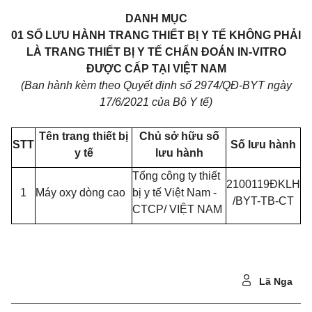
DANH MỤC
01 SỐ LƯU HÀNH TRANG THIẾT BỊ Y TẾ KHÔNG PHẢI
LÀ TRANG THIẾT BỊ Y TẾ CHẨN ĐOÁN IN-VITRO
ĐƯỢC CẤP TẠI VIỆT NAM
(Ban hành kèm theo Quyết định số 2974/QĐ-BYT ngày
17/6/2021 của Bộ Y tế)
Tên trang thiết bị
Chủ sở hữu số
STT
Số lưu hành
y tế
lưu hành
Tổng công ty thiết
2100119ĐKLH
1
Máy oxy dòng cao
bị y tế Việt Nam -
/BYT-TB-CT
CTCP/ VIỆT NAM
Lã Nga