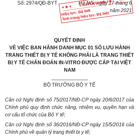
Số:
2974/QĐ-BYT
Hà Nội, ngày 17 tháng 6
năm 2021
Hiệu lực: Đã biết
Tình trạng hiệu lực: Đã biết
QUYẾT ĐỊNH
VỀ VIỆC BAN HÀNH DANH MỤC 01 SỐ LƯU HÀNH
TRANG THIẾT BỊ Y TẾ KHÔNG PHẢI LÀ TRANG THIẾT
BỊ Y TẾ CHẨN ĐOÁN IN-VITRO ĐƯỢC CẤP TẠI VIỆT
NAM
_____________
BỘ TRƯỞNG BỘ Y TẾ
Căn cứ Nghị định số 75/2017/NĐ-CP ngày 20/6/2017 của
Chính phủ quy định chức năng, nhiệm vụ, quyền hạn và
cơ cấu tổ chức của Bộ Y tế;
Căn cứ Nghị định số 36/2016/NĐ-CP ngày 15/5/2016 của
Chính phủ về quản lý trang thiết bị
y
tế;