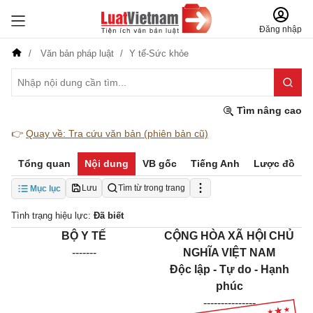
Đăng nhập
Văn bản pháp luật
Y tế-Sức khỏe
Tìm nâng cao
👉
Quay về: Tra cứu văn bản (phiên bản cũ)
Tổng quan
Nội dung
VB gốc
Tiếng Anh
Lược đồ
Lưu
Tìm từ trong trang
Mục lục
Tình trạng hiệu lực:
Đã biết
BỘ Y TẾ
CỘNG HÒA XÃ HỘI CHỦ
-------
NGHĨA VIỆT NAM
Độc lập - Tự do - Hạnh
phúc
---------------