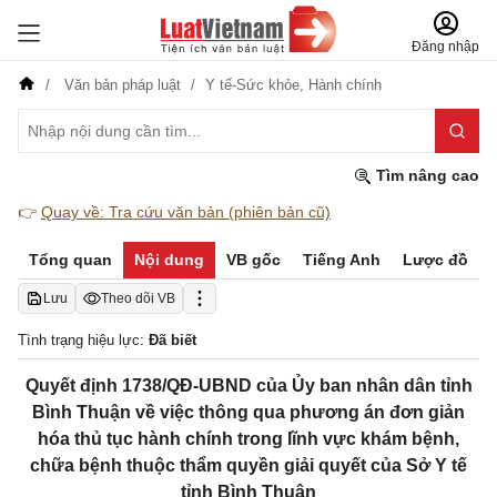
Đăng nhập
Văn bản pháp luật
Y tế-Sức khỏe,
Hành chính
Tìm nâng cao
👉
Quay về: Tra cứu văn bản (phiên bản cũ)
Tổng quan
Nội dung
VB gốc
Tiếng Anh
Lược đồ
Lưu
Theo dõi VB
Tình trạng hiệu lực:
Đã biết
Quyết định 1738/QĐ-UBND của Ủy ban nhân dân tỉnh
Bình Thuận về việc thông qua phương án đơn giản
hóa thủ tục hành chính trong lĩnh vực khám bệnh,
chữa bệnh thuộc thẩm quyền giải quyết của Sở Y tế
tỉnh Bình Thuận