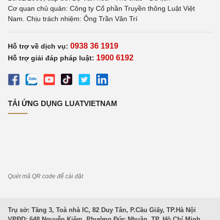
Cơ quan chủ quản: Công ty Cổ phần Truyền thông Luật Việt
Nam. Chịu trách nhiệm: Ông Trần Văn Trí
0938 36 1919
Hỗ trợ về dịch vụ:
1900 6192
Hỗ trợ giải đáp pháp luật:
TẢI ỨNG DỤNG LUATVIETNAM
Quét mã QR code để cài đặt
Trụ sở: Tầng 3, Toà nhà IC, 82 Duy Tân, P.Cầu Giấy, TP.Hà Nội
VPĐD: 648 Nguyễn Kiệm, Phường Đức Nhuận, TP. Hồ Chí Minh