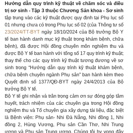
Hướng dẫn quy trình kỹ thuật về chăm sóc và điều
trị sơ sinh - Tập 3 thuộc Chương Sản khoa - Sơ sinh
tập trung vào các kỹ thuật được quy định tại Phụ lục số
01 nhưng chưa có trong Phụ lục số 02 (của Thông tư số
23/2024/TT-BYT
ngày 18/10/2024 của Bộ trưởng Bộ Y
tế ban hành danh mục kỹ thuật trong khám bệnh, chữa
bệnh), đã được Hội đồng chuyên môn nghiệm thu và
được Bộ Y tế ban hành với tổng số 17 quy trình kỹ thuật;
thay thế cho các quy trình kỹ thuật tương đương về sơ
sinh trong “Hướng dẫn quy trình kỹ thuật khám bệnh,
chữa bệnh chuyên ngành Phụ sản” ban hành kèm theo
Quyết định số 1377/QĐ-BYT ngày 24/4/2013 của Bộ
trưởng Bộ Y tế.
Bộ Y tế ghi nhận và trân trọng cảm ơn sự đóng góp tâm
huyết, trách nhiệm của các chuyên gia trong Hội đồng
nghiệm thu và Tổ chuyên gia xây dựng tài liệu, đặc biệt
là Bệnh viện: Phụ sản- Nhi Đà Nẵng, Nhi đồng 1, Nhi
đồng 2, Hùng Vương, Phụ sản Cần Thơ, Nhi Trung
ương và Phụ sản Trung ương. Chúng tôi hy vọng đây