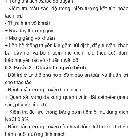
+ Tổng thể tích và tốc độ truyền
- Kiểm tra màu sắc, độ trong, hiện tượng kết tủa hoặc
tách lớp
- Thực hiện vô khuẩn:
+ Rửa tay thường quy
+ Mang găng vô khuẩn
+ Lắp hệ thống truyền kín gồm: túi dịch, dây truyền, chạc
ba, dây nối và bơm tiêm nhũ dịch lipid (nếu có), đảm
bảo nguyên tắc vô khuẩn tuyệt đối
6.2. Bước 2 - Chuẩn bị người bệnh
- Đặt trẻ ở tư thế phù hợp, đảm bảo an toàn và thuận lợi
cho thao tác
- Đánh giá đường truyền tĩnh mạch:
+ Quan sát vùng da xung quanh vị trí đặt catheter (màu
sắc, phù nề, rỉ dịch)
+ Kiểm tra độ lưu thông bằng bơm tiêm 5 mL dung dịch
NaCl 0,9%
- Đảm bảo đường truyền còn hoạt động tốt trước khi tiến
hành nuôi dưỡng tĩnh mạch