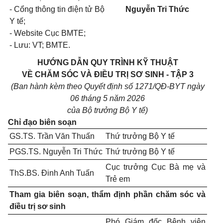
- Cổng thông tin điện tử Bộ
Nguyễn Tri Thức
Y tế;
- Website Cục BMTE;
- Lưu: VT; BMTE.
HƯỚNG DẪN QUY TRÌNH KỸ THUẬT
VỀ CHĂM SÓC VÀ ĐIỀU TRỊ SƠ SINH - TẬP 3
(Ban hành kèm theo Quyết định số
1271/QĐ-BYT ngày
06 tháng 5 năm 2026
của Bộ trưởng Bộ Y tế)
Chỉ đạo biên soạn
GS.TS. Trần Văn Thuấn
Thứ trưởng Bộ Y tế
PGS.TS. Nguyễn Tri Thức
Thứ trưởng Bộ Y tế
Cục trưởng Cục Bà mẹ và
ThS.BS. Đinh Anh Tuấn
Trẻ em
Tham gia biên soạn, thẩm định phần chăm sóc và
điều trị sơ sinh
Phó Giám đốc Bệnh viện