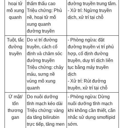
hoại tử
thẩm thấu cao
đường truyền trung tâm.
mô xung
Triệu chứng: Phù
- Xử trí: Ngừng truyền
quanh
nề, hoại tử mô
dịch, xử trí tại chỗ
xung quanh
đường truyền
Tuột, tắc
Do vị trí đường
- Phòng ngừa: đặt
đường
truyền, cách cố
đường truyền vị trí phù
truyền
định và chăm sóc
hợp, cố định đường
đường truyền
truyền, duy trì dịch liên
Triệu chứng: chảy
tục bằng máy truyền
máu, sưng nề
dịch
vùng mô xung
- Xử trí: Rút đường
quanh
truyền, xử trí tại chỗ
Ứ mật/
Do nuôi dưỡng
- Phòng ngừa: Dừng
tổn
tĩnh mạch kéo dài
nuôi dưỡng tĩnh mạch
thương
Triệu chứng: vàng
khi không cần thiết, cân
gan
da tăng bilirubin
nhắc sử dụng smoflipid
trực tiếp, tăng men
sớm.