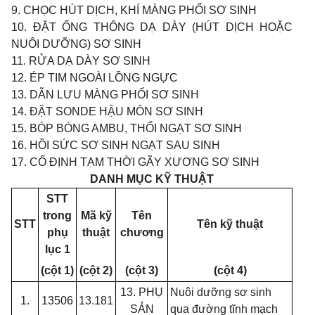
9. CHỌC HÚT DỊCH, KHÍ MÀNG PHỔI SƠ SINH
10. ĐẶT ỐNG THÔNG DẠ DÀY (HÚT DỊCH HOẶC
NUÔI DƯỠNG) SƠ SINH
11. RỬA DẠ DÀY SƠ SINH
12. ÉP TIM NGOÀI LỒNG NGỰC
13. DẪN LƯU MÀNG PHỔI SƠ SINH
14. ĐẶT SONDE HẬU MÔN SƠ SINH
15. BÓP BÓNG AMBU, THỔI NGẠT SƠ SINH
16. HỒI SỨC SƠ SINH NGẠT SAU SINH
17. CỐ ĐỊNH TẠM THỜI GÃY XƯƠNG SƠ SINH
DANH MỤC KỸ THUẬT
STT
trong
Mã kỹ
Tên
STT
Tên kỹ thuật
phụ
thuật
chương
lục 1
(cột 1)
(cột 2)
(cột 3)
(cột 4)
13. PHỤ
Nuôi dưỡng sơ sinh
1.
13506
13.181
SẢN
qua đường tĩnh mạch