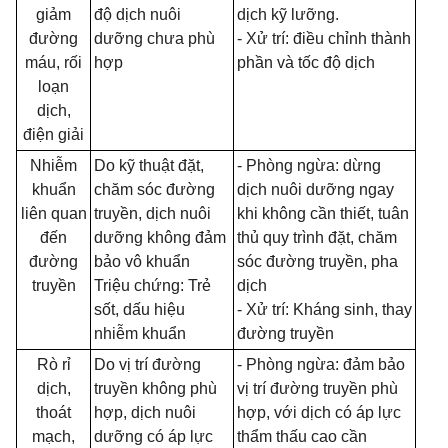
giảm
độ dịch nuôi
dịch kỹ lưỡng.
đường
dưỡng chưa phù
- Xử trí: điều chỉnh thành
máu, rối
hợp
phần và tốc độ dịch
loạn
dịch,
điện giải
Nhiễm
Do kỹ thuật đặt,
- Phòng ngừa: dừng
khuẩn
chăm sóc đường
dịch nuôi dưỡng ngay
liên quan
truyền, dịch nuôi
khi không cần thiết, tuân
đến
dưỡng không đảm
thủ quy trình đặt, chăm
đường
bảo vô khuẩn
sóc đường truyền, pha
truyền
Triệu chứng: Trẻ
dịch
sốt, dấu hiệu
- Xử trí: Kháng sinh, thay
nhiễm khuẩn
đường truyền
Rò rỉ
Do vị trí đường
- Phòng ngừa: đảm bảo
dịch,
truyền không phù
vị trí đường truyền phù
thoát
hợp, dịch nuôi
hợp, với dịch có áp lực
mạch,
dưỡng có áp lực
thẩm thấu cao cần