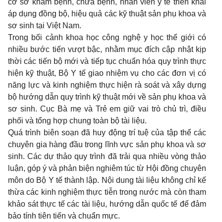
cơ sở khám bệnh, chữa bệnh, nhân viên y tế triển khai
áp dụng đồng bộ, hiệu quả các kỹ thuật sản phụ khoa và
sơ sinh tại Việt Nam.
Trong bối cảnh khoa học công nghệ y học thế giới có
nhiều bước tiến vượt bậc, nhằm mục đích cập nhật kịp
thời các tiến bộ mới và tiếp tục chuẩn hóa quy trình thực
hiện kỹ thuật, Bộ Y tế giao nhiệm vụ cho các đơn vị có
năng lực và kinh nghiệm thực hiện rà soát và xây dựng
bộ hướng dẫn quy trình kỹ thuật mới về sản phụ khoa và
sơ sinh. Cục Bà mẹ và Trẻ em giữ vai trò chủ trì, điều
phối và tổng hợp chung toàn bộ tài liệu.
Quá trình biên soạn đã huy động trí tuệ của tập thể các
chuyên gia hàng đầu trong lĩnh vực sản phụ khoa và sơ
sinh. Các dự thảo quy trình đã trải qua nhiều vòng thảo
luận, góp ý và phản biện nghiêm túc từ Hội đồng chuyên
môn do Bộ Y tế thành lập. Nội dung tài liệu không chỉ kế
thừa các kinh nghiệm thực tiễn trong nước mà còn tham
khảo sát thực tế các tài liệu, hướng dẫn quốc tế để đảm
bảo tính tiên tiến và chuẩn mực.