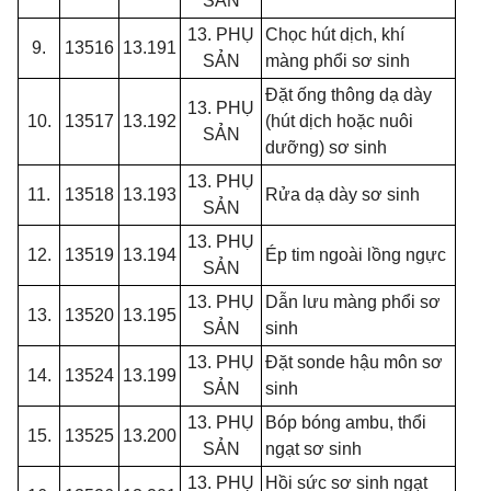
SẢN
13. PHỤ
Chọc hút dịch, khí
9.
13516
13.191
SẢN
màng phổi sơ sinh
Đặt ống thông dạ dày
13. PHỤ
10.
13517
13.192
(hút dịch hoặc nuôi
SẢN
dưỡng) sơ sinh
13. PHỤ
11.
13518
13.193
Rửa dạ dày sơ sinh
SẢN
13. PHỤ
12.
13519
13.194
Ép tim ngoài lồng ngực
SẢN
13. PHỤ
Dẫn lưu màng phổi sơ
13.
13520
13.195
SẢN
sinh
13. PHỤ
Đặt sonde hậu môn sơ
14.
13524
13.199
SẢN
sinh
13. PHỤ
Bóp bóng ambu, thổi
15.
13525
13.200
SẢN
ngạt sơ sinh
13. PHỤ
Hồi sức sơ sinh ngạt