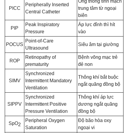
Ống thông tĩnh mạch
Peripherally Inserted
PICC
trung tâm từ ngoại
Central Catheter
biên
Peak Inspiratory
Áp lực đỉnh thì hít
PIP
Pressure
vào
Point-of-Care
POCUS
Siêu âm tại giường
Ultrasound
Retinopathy of
Bệnh võng mạc trẻ
ROP
prematurity
đẻ non
Synchronized
Thông khí bắt buộc
SIMV
Intermittent Mandatory
ngắt quãng đồng bộ
Ventilation
Synchronized
Thông khí áp lực
SIPPV
Intermittent Positive
dương ngắt quãng
Pressure Ventilation
đồng bộ
Peripheral Oxygen
Độ bão hòa oxy
SpO
2
Saturation
ngoại vi