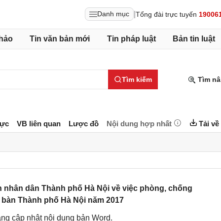
|
Danh mục
Tổng đài trực tuyến
19006
hảo
Tin văn bản mới
Tin pháp luật
Bản tin luật
Tìm kiếm
Tìm nâ
lực
VB liên quan
Lược đồ
Nội dung hợp nhất
Tải về
nhân dân Thành phố Hà Nội về việc phòng, chống
a bàn Thành phố Hà Nội năm 2017
ng cập nhật nội dung bản Word.