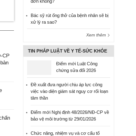
đơn không?
Bác sỹ rút ống thở của bệnh nhân sẽ bị
xử lý ra sao?
Xem thêm
TIN PHÁP LUẬT VỀ Y TẾ-SỨC KHỎE
Đ-CP
 bàn
Điểm mới Luật Công
chứng sửa đổi 2026
Đề xuất đưa người chịu áp lực công
e
việc vào diện giám sát nguy cơ rối loạn
tâm thần
Điểm mới Nghị định 48/2026/NĐ-CP về
 chẩn
bảo vệ môi trường từ 29/01/2026
Chức năng, nhiệm vụ và cơ cấu tổ