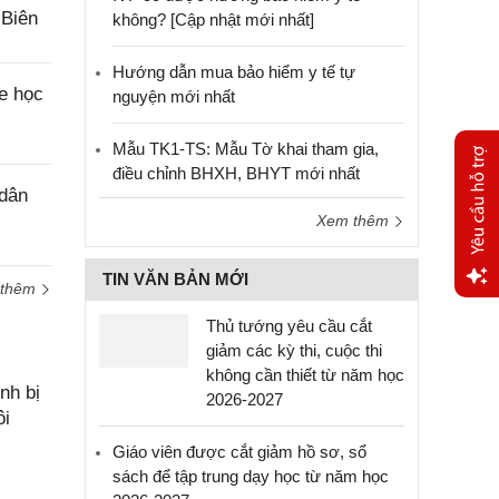
 Biên
không? [Cập nhật mới nhất]
Hướng dẫn mua bảo hiểm y tế tự
e học
nguyện mới nhất
Mẫu TK1-TS: Mẫu Tờ khai tham gia,
điều chỉnh BHXH, BHYT mới nhất
 dân
Xem thêm
TIN VĂN BẢN MỚI
 thêm
Yêu
Thủ tướng yêu cầu cắt
cầu
giảm các kỳ thi, cuộc thi
hỗ trợ
không cần thiết từ năm học
nh bị
2026-2027
ôi
Giáo viên được cắt giảm hồ sơ, sổ
sách để tập trung dạy học từ năm học