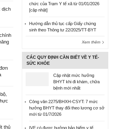
chức của Trạm Y tế xã từ 01/01/2026
 dịch
[cập nhật]
Hướng dẫn thủ tục cấp Giấy chứng
sinh theo Thông tư 22/2025/TT-BYT
chính
năng
Xem thêm
CÁC QUY ĐỊNH CẦN BIẾT VỀ Y TẾ-
SỨC KHỎE
 đơn
a
Cập nhật mức hưởng
BHYT khi đi khám, chữa
bệnh mới nhất
bộ,
thực
Công văn 2275/BHXH-CSYT: 7 mức
hưởng BHYT thay đổi theo lương cơ sở
mới từ 01/7/2026
t thủ
IVF có được hưởng bảo hiểm y tế