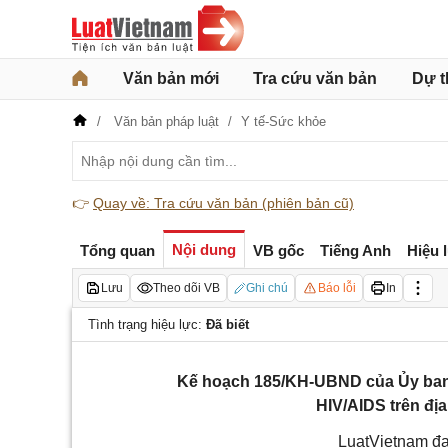
Văn bản mới
Tra cứu văn bản
Dự t
Văn bản pháp luật
Y tế-Sức khỏe
👉
Quay về: Tra cứu văn bản (phiên bản cũ)
Nội dung
Tổng quan
VB gốc
Tiếng Anh
Hiệu 
Lưu
Theo dõi VB
Ghi chú
Báo lỗi
In
Tình trạng hiệu lực:
Đã biết
Kế hoạch 185/KH-UBND của Ủy ban 
HIV/AIDS trên đị
LuatVietnam đa