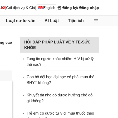
|
|
192
Gói dịch vụ & Giá
English
Đăng ký
/ Đăng nhập
Luật sư tư vấn
AI Luật
Tiện ích
HỎI ĐÁP PHÁP LUẬT VỀ Y TẾ-SỨC
ng cao
KHỎE
Tung tin người khác nhiễm HIV bị xử lý
thế nào?
Con bộ đội học đại học có phải mua thẻ
BHYT không?
Khuyết tật nhẹ có được hưởng chế độ
gì không?
Trẻ em có được tự ý đi mua thuốc theo