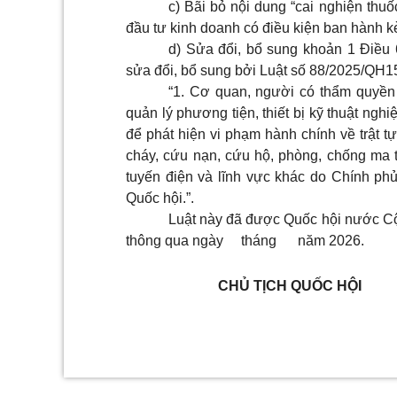
c) Bãi bỏ nội dung “cai nghiện thuố
đầu tư kinh doanh có điều kiện ban hành 
d) Sửa đổi, bổ sung khoản 1 Điều
sửa đổi, bổ sung bởi Luật số 88/2025/QH1
“
1. Cơ quan, người có thẩm quyền 
quản lý phương tiện, thiết bị kỹ thuật ngh
để phát hiện vi phạm hành chính về trật t
cháy, cứu nạn, cứu hộ, phòng, chống ma tú
tuyến điện và lĩnh vực khác do Chính p
Quốc hội.”.
Luật này đã được Quốc hội nước Cộn
thông qua ngày tháng năm 2026.
CHỦ TỊCH QUỐC HỘI