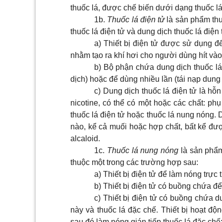
thuốc lá, được chế biến dưới dạng thuốc lá đ
1b.
Thuốc lá điện tử
là sản phẩm thu
thuốc lá điện tử và dung dịch thuốc lá điện 
a) Thiết bị điện tử được sử dụng đ
nhằm tạo ra khí hơi cho người dùng hít vào
b) Bộ phận chứa dung dịch thuốc lá
dịch) hoặc để dùng nhiều lần (tái nạp dung 
c) Dung dịch thuốc lá điện tử là h
nicotine, có thể có một hoặc các chất: ph
thuốc lá điện tử hoặc thuốc lá nung nóng. 
nào, kể cả muối hoặc hợp chất, bất kể đượ
alcaloid.
1c.
Thuốc lá nung nóng
là sản phẩm 
thuộc một trong các trường hợp sau:
a) Thiết bị điện tử để làm nóng trực 
b) Thiết bị điện tử có buồng chứa đ
c) Thiết bị điện tử có buồng chứa d
này và thuốc lá đặc chế. Thiết bị hoạt độ
sau đó làm nóng gián tiếp thuốc lá đặc chế