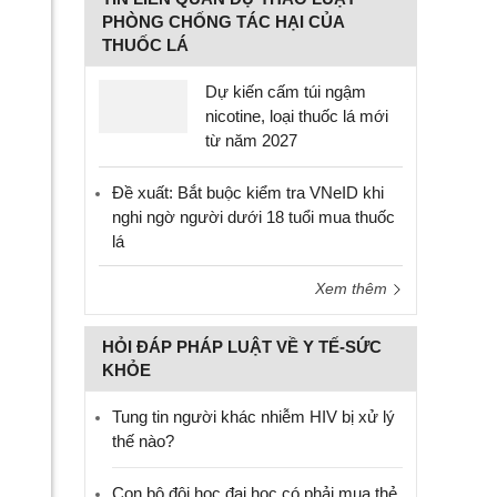
PHÒNG CHỐNG TÁC HẠI CỦA
THUỐC LÁ
Dự kiến cấm túi ngậm
nicotine, loại thuốc lá mới
từ năm 2027
Đề xuất: Bắt buộc kiểm tra VNeID khi
nghi ngờ người dưới 18 tuổi mua thuốc
lá
Xem thêm
HỎI ĐÁP PHÁP LUẬT VỀ Y TẾ-SỨC
KHỎE
Tung tin người khác nhiễm HIV bị xử lý
thế nào?
Con bộ đội học đại học có phải mua thẻ