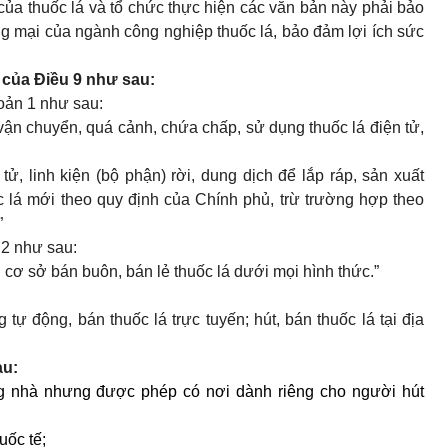
ủa thuốc lá và tổ chức thực hiện các văn bản này phải bảo
g mại của ngành công nghiệp thuốc lá, bảo đảm lợi ích sức
 của Điều 9 như sau:
oản 1 như sau:
, vận chuyển, quá cảnh, chứa chấp, sử dụng thuốc lá điện tử,
 tử, linh kiện (bộ phận) rời, dung dịch để lắp ráp, sản xuất
ốc lá mới theo quy định của Chính phủ, trừ trường hợp theo
”
 2 như sau:
 cơ sở bán buôn, bán lẻ thuốc lá dưới mọi hình thức.”
tự động, bán thuốc lá trực tuyến; hút, bán thuốc lá tại địa
au:
ong nhà nhưng được phép có nơi dành riêng cho người hút
uốc tế;