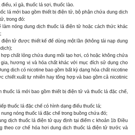
iếu, xì gà, thuốc lá sợi, thuốc lào.
ốc lá mới bao gồm thiết bị điện tử, bộ phận chứa dung dịch
tử, trong đó:
ể làm nóng dung dịch thuốc lá điện tử hoặc cách thức khác
;
 điện tử được thiết kế để dùng một lần (không tái nạp dung
dịch);
ỗn hợp chất lỏng chứa dung môi tạo hơi, có hoặc không chứa
ụ gia, hương vị và hóa chất khác với mục đích sử dụng cho
Dung dịch có nicotine bao gồm bất kỳ dạng hóa chất nicotine
c chiết xuất tự nhiên hay tổng hợp và bao gồm cả nicotinic
thuốc lá mới bao gồm thiết bị điện tử và thuốc lá đặc chế,
tiếp thuốc lá đặc chế có hình dạng điếu thuốc lá;
ể nung nóng thuốc lá đặc chế trong buồng chứa đó;
ung dịch thuốc lá điện tử quy định tại điểm c khoản 1b Điều
ng theo cơ chế hóa hơi dung dịch thuốc lá điện tử trước và
;