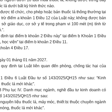
c lá dưới bất kỳ hình thức nào.
 được tổ chức, cho phép hoặc bán thuốc lá thông thường tại
2, trừ điểm a khoản 1 Điều 12 của Luật này; không được bán
sở giáo dục, cơ sở y tế trong phạm vi 100 mét (m) tính từ
.”.
 định tại điểm b khoản 2 Điều này” tại điểm b Khoản 1 Điều
 học viện” tại điểm b khoản 2 Điều 11.
khoản 4 Điều 17.
 ngày 01 tháng 01 năm 2027.
 quy định tại Luật liên quan đến phòng, chống tác hại của
 1 Điều 6 Luật Đầu tư số 143/2025/QH15 như sau: “
Kinh
 thuốc lá mới khác”.
43 Phụ lục IV. Danh mục ngành, nghề đầu tư kinh doanh có
 số 143/2025/QH15 như sau:
nguyên liệu thuốc lá, máy móc, thiết bị thuộc chuyên ngành
g nóng, thuốc lá mới khác”.