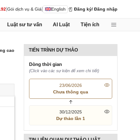
|
|
192
Gói dịch vụ & Giá
English
Đăng ký
/ Đăng nhập
Luật sư tư vấn
AI Luật
Tiện ích
TIẾN TRÌNH DỰ THẢO
ng cao
Dòng thời gian
(Click vào các sự kiện để xem chi tiết)
23/06/2026
Chưa thông qua
30/12/2025
Dự thảo lần 1
TIN LIÊN QUAN DỰ THẢO LUẬT