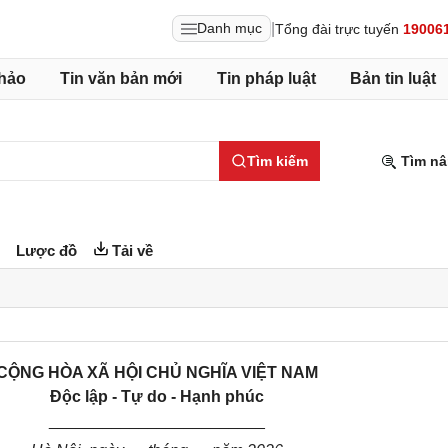
|
Danh mục
Tổng đài trực tuyến
19006
hảo
Tin văn bản mới
Tin pháp luật
Bản tin luật
Tìm kiếm
Tìm nâ
Lược đồ
Tải về
CỘNG HÒA XÃ HỘI CHỦ NGHĨA VIỆT NAM
Độc lập - Tự do - Hạnh phúc
________________________