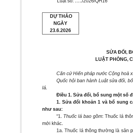
Luật số: …../2026/QH16
DỰ THẢO
NGÀY
23.6.2026
SỬA ĐỔI, 
LUẬT PHÒNG, 
Căn cứ Hiến pháp nước Cộng hoà xã
Quốc hội ban hành Luật sửa đổi, bổ
lá.
Điều 1. Sửa đổi, bổ sung một số đ
1. Sửa đổi khoản 1 và bổ sung cá
như sau:
“1.
Thuốc lá
bao gồm
: Thuốc lá thô
mới khác.
1a. Thuốc lá thông thường
là sản p