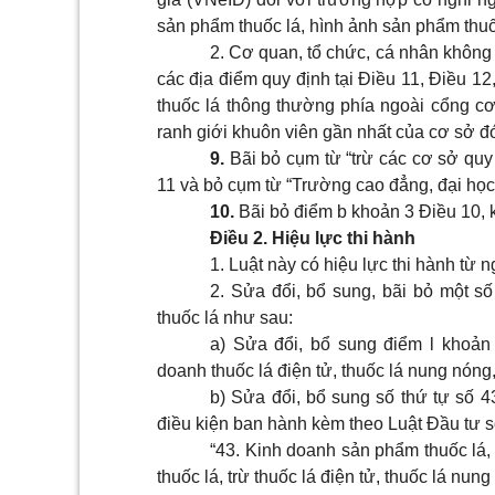
sản phẩm thuốc lá, hình ảnh sản phẩm thuố
2. Cơ quan, tổ chức, cá nhân không
các địa điểm quy định tại Điều 11, Điều 1
thuốc lá thông thường phía ngoài cổng cơ 
ranh giới khuôn viên gần nhất của cơ sở đó
9.
Bãi bỏ cụm từ “
trừ các cơ sở quy
11 và bỏ cụm từ “Trường cao đẳng, đại học,
10.
Bãi bỏ điểm b khoản 3 Điều 10, 
Điều 2. Hiệu lực thi hành
1. Luật này có hiệu lực thi hành từ
2. Sửa đổi, bổ sung, bãi bỏ một số
thuốc lá như sau:
a) Sửa đổi, bổ sung điểm l khoản
doanh thuốc lá điện tử, thuốc lá nung nóng,
b) Sửa đổi, bổ sung số thứ tự số 
điều kiện ban hành kèm theo Luật Đầu tư
“43. Kinh doanh sản phẩm thuốc lá, 
thuốc lá, trừ thuốc lá điện tử, thuốc lá nun