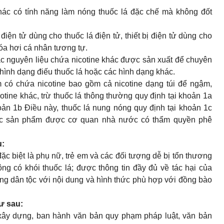
khác có tính năng làm nóng thuốc lá đặc chế mà không đốt
 điện tử dùng cho thuốc lá điện tử, thiết bị điện tử dùng cho
hóa hơi cá nhân tương tự.
oặc nguyên liệu chứa nicotine khác được sản xuất để chuyên
 hình dạng điếu thuốc lá hoặc các hình dạng khác.
 có chứa nicotine bao gồm cả nicotine dạng túi để ngậm,
otine khác, trừ thuốc lá thông thường quy định tại khoản 1a
hoản 1b Điều này, thuốc lá nung nóng quy định tại khoản 1c
các sản phẩm được cơ quan nhà nước có thẩm quyền phê
u:
c biệt là phụ nữ, trẻ em và các đối tượng dễ bị tổn thương
ng có khói thuốc lá; được thông tin đầy đủ về tác hại của
iếng dân tộc với nội dung và hình thức phù hợp với đồng bào
ư sau:
 xây dựng, ban hành văn bản quy phạm pháp luật, văn bản