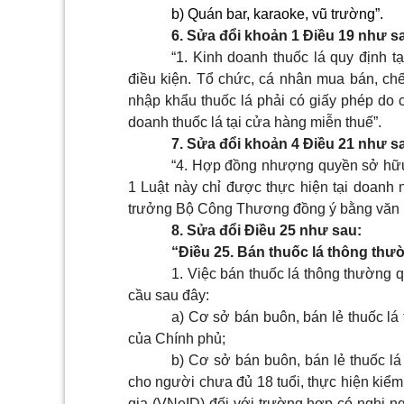
b) Quán bar, karaoke, vũ trường”.
6. Sửa đổi khoản 1 Điều 19 như s
“1. Kinh doanh thuốc lá quy định t
điều kiện. Tổ chức, cá nhân mua bán, chế
nhập khẩu thuốc lá phải có giấy phép do
doanh thuốc lá tại cửa hàng miễn thuế”.
7. Sửa đổi khoản 4 Điều 21 như s
“4. Hợp đồng nhượng quyền sở hữu 
1 Luật này chỉ được thực hiện tại doanh 
trưởng Bộ Công Thương đồng ý bằng văn b
8. Sửa đổi Điều 25 như sau:
“Điều 25. Bán
thuốc lá thông thư
1. Việc bán thuốc lá
thông thường
q
cầu sau đây:
a) Cơ sở bán buôn, bán lẻ thuốc lá
của Chính phủ;
b) Cơ sở bán buôn, bán lẻ thuốc lá
cho người chưa đủ 18 tuổi, thực hiện kiể
gia (VNeID) đối với trường hợp có nghi n