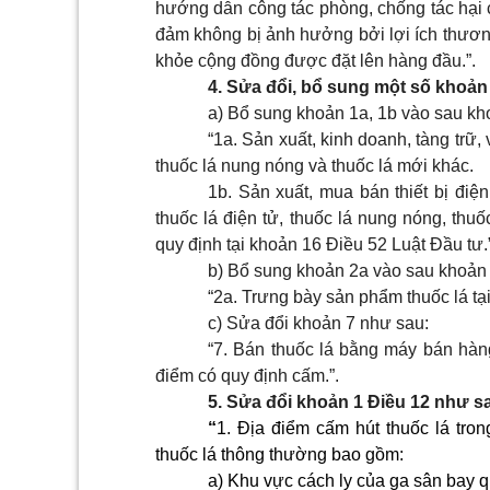
hướng dẫn công tác phòng, chống tác hại c
đảm không bị ảnh hưởng bởi lợi ích thươn
khỏe cộng đồng được đặt lên hàng đầu.”.
4. Sửa đổi, bổ sung một số khoản
a) Bổ sung khoản 1a, 1b vào sau kh
“1a. Sản xuất, kinh doanh, tàng trữ
thuốc lá nung nóng và thuốc lá mới khác.
1b. Sản xuất, mua bán thiết bị điện
thuốc lá điện tử, thuốc lá nung nóng, thu
quy định tại khoản 16 Điều 52 Luật Đầu tư.
b) Bổ sung khoản 2a vào sau khoản
“2a. Trưng bày sản phẩm thuốc lá tại
c) Sửa đổi khoản 7 như sau:
“7. Bán thuốc lá bằng máy bán hàng 
điểm có quy định cấm.”.
5. Sửa đổi khoản 1 Điều 12 như s
“
1. Địa điểm cấm hút thuốc lá tr
thuốc lá thông thường bao gồm:
a) Khu vực cách ly của ga sân bay q