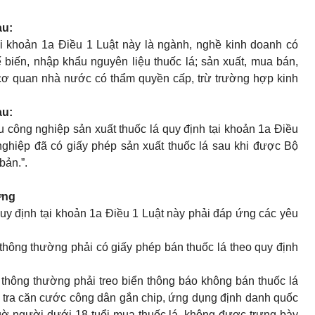
au:
ại khoản 1a Điều 1 Luật này là ngành, nghề kinh doanh có
 biến, nhập khẩu nguyên liệu thuốc lá; sản xuất, mua bán,
 cơ quan nhà nước có thẩm quyền cấp, trừ trường hợp kinh
au:
công nghiệp sản xuất thuốc lá quy định tại khoản 1a Điều
nghiệp đã có giấy phép sản xuất thuốc lá sau khi được Bộ
ản.”.
ờng
uy định tại khoản 1a Điều 1 Luật này phải đáp ứng các yêu
 thông thường phải có giấy phép bán thuốc lá theo quy định
 thông thường phải treo biển thông báo không bán thuốc lá
m tra căn cước công dân gắn chip, ứng dụng định danh quốc
gờ người dưới 18 tuổi mua thuốc lá, không được trưng bày