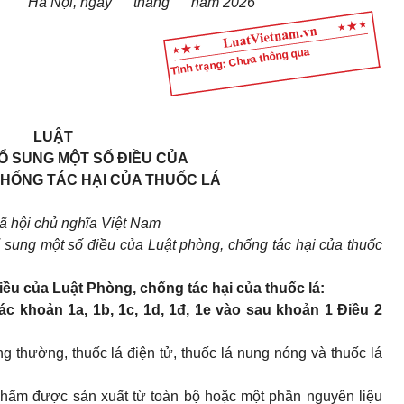
Hà Nội, ngày tháng năm 2026
Tình trạng: Chưa thông qua
LUẬT
BỔ SUNG MỘT SỐ ĐIỀU CỦA
CHỐNG TÁC HẠI CỦA THUỐC LÁ
 hội chủ nghĩa Việt Nam
 sung một số điều của Luật phòng, chống tác hại của thuốc
iều của Luật Phòng, chống tác hại của thuốc lá:
c khoản 1a, 1b, 1c, 1d, 1đ, 1e vào sau khoản 1 Điều 2
ng thường, thuốc lá điện tử, thuốc lá nung nóng và thuốc lá
hẩm được sản xuất từ toàn bộ hoặc một phần nguyên liệu