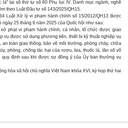
c lá” tại số thứ tự số 60 Phụ lục IV. Danh mục ngành, nghề
kèm theo Luật Đầu tư số 143/2025/QH15.
 64
Luật Xử lý vi phạm hành chính số 15/2012/QH13 được
5 ngày 25 tháng 6 năm 2025 của Quốc hội như sau:
xử phạt vi phạm hành chính, cá nhân, tổ chức được giao
iệp vụ được sử dụng phương tiện, thiết bị kỹ thuật nghiệp vụ
ự, an toàn giao thông, bảo vệ môi trường, phòng cháy, chữa
y, phòng, chống tác hại của rượu, bia, thuốc lá, tần số vô
hủ quy định sau khi được sự đồng ý của Ủy ban thường vụ
g hòa xã hội chủ nghĩa Việt Nam khóa XVI, kỳ họp thứ hai