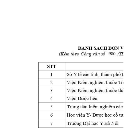
DANH SÁCH Đ
ƠN VỊ
(K
è
m theo
 Công văn số  
        /Y
ST
T
Sở Y
 tế các tỉnh, thành phố trự
1
Viện
 K
iểm nghiệm thuốc Trun
2
Viện
 K
iểm nghiệm thuốc thàn
3
Viện
 D
ư
ợc liệ
u
4
Trung tâm kiểm
 ng
hiệm các tỉ
5
Học viện Y
Dược học cổ tr
u
y
6
- 
ường Đại học Y
 Hà Nội
7
T
r