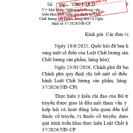
Số
:         
Hà N
    /YDCT-QLD
khó khăn, vướng m
ắc trong việc 
Hiệu lực: Đã biết
V/v
Tình trạng hiệu lực: Đã biết
tr
i
ển k
hai thực hiện quy định tạ
i Luật 
Chất
 l
ượng sả
n phẩm, hàng
 hóa và Nghị 
định s
ố 37/2026/NĐ
-C
P
Kính gửi:
Cá
c đơn vị t
Ngày 18/6/2025, Quố
c hội đã ban hà
su
ng một số điều c
ủa Luật C
hất lượng sản 
p
Chấ
t lượng sản phẩm, hàng h
ó
a)
; 
C
hính phủ đã ban
N
gày 23/01/2026
, 
Chí
nh 
phủ
quy
định 
chi 
tiế
t 
m
ột
số 
điề
u 
v
hà
nh
Luật 
Chất 
lượng 
sản 
phẩm
,  h
àng
h
37
/2026/NĐ
-CP)
. 
Thực 
hiệ
n
ý 
kiến 
chỉ 
đạo 
của 
Bộ 
trư
truy
ền 
đ
ược 
giao 
là 
đầu 
m
ối
t
h
am 
vấn 
ý 
ki
hiệ
p
hội 
có
hoạt 
đ
ộng
đế
n 
ki
ể
m
liên 
quan
th
uốc 
cổ
tru
yề
n, 
vị 
thu
ốc 
cổ
t
ru
y
ền, 
dư
ợc 
l
qu
á 
trình triển khai
thự
c hiện Luật 
C
hất 
lượ
37
/2026/NĐ
-CP. 