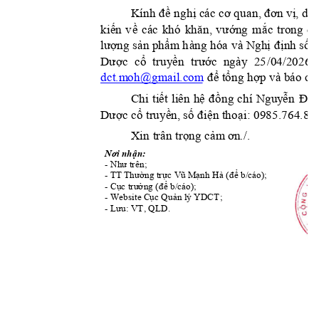
Kính 
đề nghị các cơ quan, đơn vị, 
do
kiế
n
v
ề 
các 
khó 
khăn, 
vướng
mắc 
trong 
qu
lượng sản p
h
ẩm
h
àn
g 
hóa
 và 
N
ghị 
định số 
Dược 
cổ 
tru
y
ền 
trước 
n
gày
  25
/0
4/2026,
để tổng hợp và báo c
á
dct.m
oh@gmail.com
Chi 
tiết 
liên 
hệ 
đ
ồng 
chí 
Nguy
ễn
Đức
Dược cổ truy
ền, 
số
điện thoại: 
0985.764.859
Xin
 t
râ
n trọng cảm
 ơn./.
Nơi nhận:      
Như trên;
- 
TT Thư
ờng trực
Vũ M
ạnh Hà
để b/cáo);
- 
 (
Cục trư
ởng
để b/cáo);
- 
 (
Website Cục Quản lý YD
CT
;
- 
Lưu: VT, QLD.              
- 