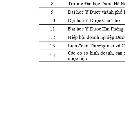
Trường Đại h
ọ
c D
ượ
c Hà Nội
8
Đại học Y Dược thành p
h
ố H
ồ
9
Đại học Y Dược 
C
ầ
n
 Thơ
10
Đại học Y Dược 
H
ải 
11
Phò
ng
Hiệp
hội doanh nghiệp Dược 
12
đ
ương mại và Côn
13
L
iên
oàn Th
Cá
c 
cơ 
sở 
kinh 
doanh
sản 
u
,
x
14
dư
ợc l
iệu