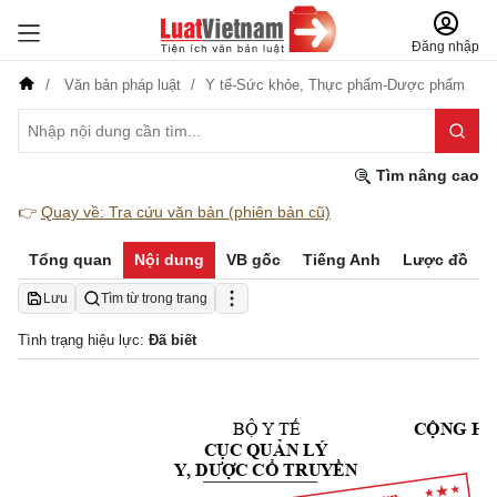
Đăng nhập
Văn bản pháp luật
Y tế-Sức khỏe,
Thực phẩm-Dược phẩm
Tìm nâng cao
👉
Quay về: Tra cứu văn bản (phiên bản cũ)
Tổng quan
Nội dung
VB gốc
Tiếng Anh
Lược đồ
Lưu
Tìm từ trong trang
Tình trạng hiệu lực:
Đã biết
BỘ Y TẾ
CỘ
N
G
 H
Đ
CỤC QU
ẢN LÝ
Y, DƯ
ỢC CỔ T
RUYỀN