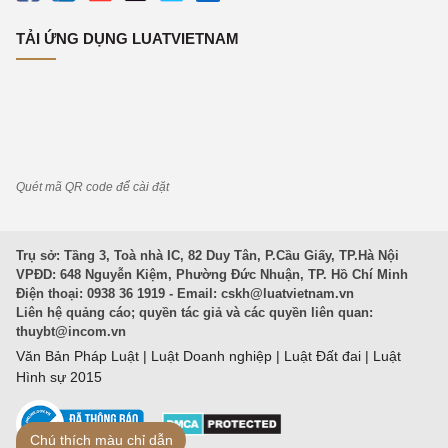
TẢI ỨNG DỤNG LUATVIETNAM
Quét mã QR code để cài đặt
Trụ sở: Tầng 3, Toà nhà IC, 82 Duy Tân, P.Cầu Giấy, TP.Hà Nội
VPĐD: 648 Nguyễn Kiệm, Phường Đức Nhuận, TP. Hồ Chí Minh
Điện thoại: 0938 36 1919 - Email:
cskh@luatvietnam.vn
Liên hệ quảng cáo; quyền tác giả và các quyền liên quan:
thuybt@incom.vn
Văn Bản Pháp Luật
|
Luật Doanh nghiệp
|
Luật Đất đai
|
Luật
Hình sự 2015
Chú thích màu chỉ dẫn