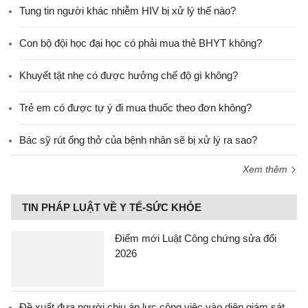
Tung tin người khác nhiễm HIV bị xử lý thế nào?
Con bộ đội học đại học có phải mua thẻ BHYT không?
Khuyết tật nhẹ có được hưởng chế độ gì không?
Trẻ em có được tự ý đi mua thuốc theo đơn không?
Bác sỹ rút ống thở của bệnh nhân sẽ bị xử lý ra sao?
Xem thêm
TIN PHÁP LUẬT VỀ Y TẾ-SỨC KHỎE
Điểm mới Luật Công chứng sửa đổi
2026
Đề xuất đưa người chịu áp lực công việc vào diện giám sát