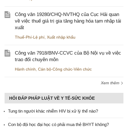
Công văn 19280/CHQ-NVTHQ của Cục Hải quan
về việc thuế giá trị gia tăng hàng hóa tạm nhập tái
xuất
Thuế-Phí-Lệ phí
,
Xuất nhập khẩu
Công văn 7918/BNV-CCVC của Bộ Nội vụ về việc
trao đổi chuyên môn
Hành chính
,
Cán bộ-Công chức-Viên chức
Xem thêm
HỎI ĐÁP PHÁP LUẬT VỀ Y TẾ-SỨC KHỎE
Tung tin người khác nhiễm HIV bị xử lý thế nào?
Con bộ đội học đại học có phải mua thẻ BHYT không?