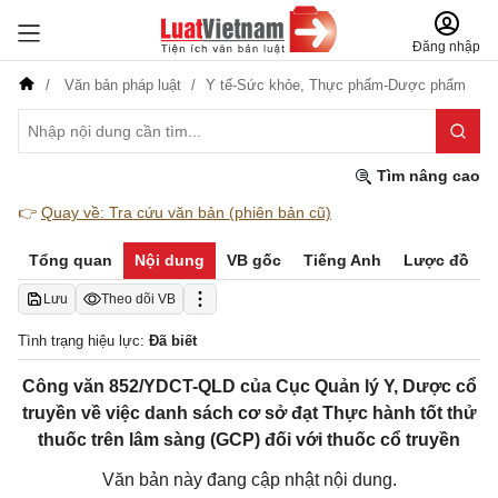
Đăng nhập
Văn bản pháp luật
Y tế-Sức khỏe,
Thực phẩm-Dược phẩm
Tìm nâng cao
👉
Quay về: Tra cứu văn bản (phiên bản cũ)
Tổng quan
Nội dung
VB gốc
Tiếng Anh
Lược đồ
Lưu
Theo dõi VB
Tình trạng hiệu lực:
Đã biết
Công văn 852/YDCT-QLD của Cục Quản lý Y, Dược cổ
truyền về việc danh sách cơ sở đạt Thực hành tốt thử
thuốc trên lâm sàng (GCP) đối với thuốc cổ truyền
Văn bản này đang cập nhật nội dung.